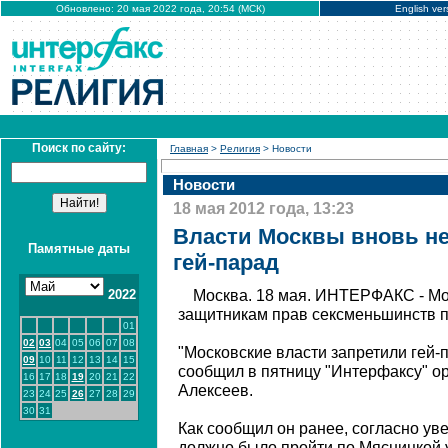
Обновлено: 20 мая 2022 года, 20:54 (МСК)
English ver
Поиск по сайту:
Главная
>
Религия
> Новости
Новости
18 мая 2012 года, 13:23
Власти Москвы вновь не
Памятные даты
гей-парад
2022
Москва. 18 мая. ИНТЕРФАКС - Мо
защитникам прав сексменьшинств п
01
02
03
04
05
06
07
08
"Московские власти запретили гей-п
09
10
11
12
13
14
15
сообщил в пятницу "Интерфаксу" о
16
17
18
19
20
21
22
Алексеев.
23
24
25
26
27
28
29
30
31
Как сообщил он ранее, согласно у
должно было пройти по Мясницкой у