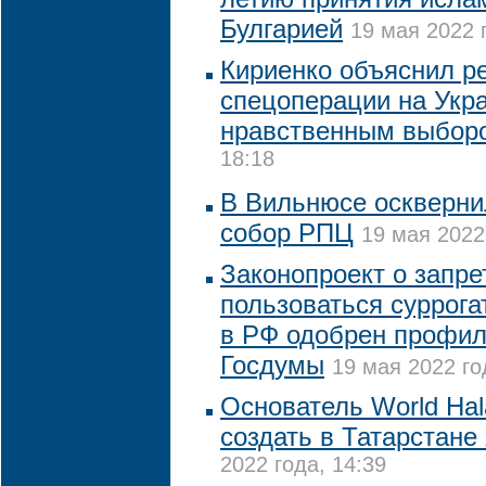
Булгарией
19 мая 2022 
Кириенко объяснил р
спецоперации на Укр
нравственным выбор
18:18
В Вильнюсе оскверн
собор РПЦ
19 мая 2022
Законопроект о запр
пользоваться суррог
в РФ одобрен профи
Госдумы
19 мая 2022 го
Основатель World Hal
создать в Татарстане
2022 года, 14:39