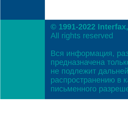
© 1991-2022 Interfax
All rights reserved
Вся информация, ра
предназначена тольк
не подлежит дальней
распространению в к
письменного разреш