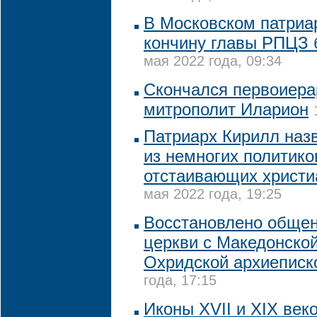
В Московском патриа
кончину главы РПЦЗ 
мая 2022 года, 09:34
Скончался первоиер
митрополит Иларион
Патриарх Кирилл наз
из немногих политико
отстаивающих христи
мая 2022 года, 19:25
Восстановлено обще
церкви с Македонской
Охридской архиеписк
года, 17:15
Иконы XVII и XIX век