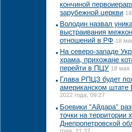
кончиной первоиерар
зарубежной церкви
18
Володин назвал уник
выстраивания межко
отношений в РФ
18 ма
На северо-западе Ук
храма, прихожане кот
перейти в ПЦУ
18 мая 
Глава РПЦЗ будет по
американском штате
2022 года, 09:27
Боевики "Айдара" ра
точки на территории 
Днепропетровской об
года, 21:37