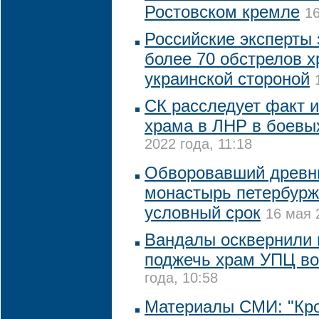
Ростовском кремле
16
Российские эксперты
более 70 обстрелов 
украинской стороной
СК расследует факт 
храма в ЛНР в боевы
2022 года, 11:18
Обворовавший древни
монастырь петербурж
условный срок
16 мая 
Вандалы осквернили 
поджечь храм УПЦ во
года, 10:58
Материалы СМИ: "Кр