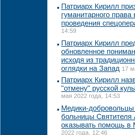
Патриарх Кирилл при
гуманитарного права 
проведения спецопер
14:59
Патриарх Кирилл пре
обновленное пониман
исходя из традиционн
оглядки на Запад
17 м
Патриарх Кирилл наз
"отмену" русской кул
мая 2022 года, 14:53
Медики-добровольцы
больницы Cвятителя 
оказывать помощь в 
2022 года, 12:46