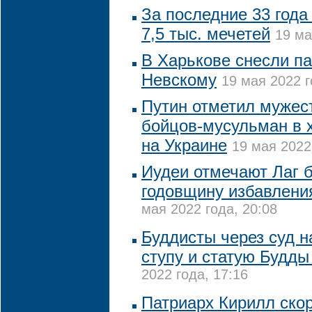
За последние 33 года
7,5 тыс. мечетей
19 ма
В Харькове снесли п
Невскому
19 мая 2022 г
Путин отметил мужест
бойцов-мусульман в 
на Украине
19 мая 2022
Иудеи отмечают Лаг 
годовщину избавлени
мая 2022 года, 20:08
Буддисты через суд 
ступу и статую Будды
2022 года, 17:16
Патриарх Кирилл скор