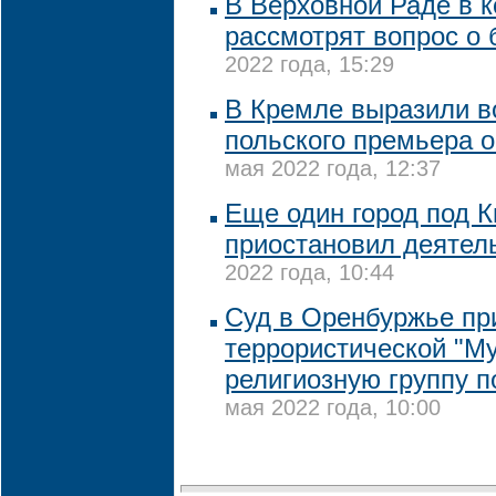
В Верховной Раде в 
рассмотрят вопрос о
2022 года, 15:29
В Кремле выразили 
польского премьера о
мая 2022 года, 12:37
Еще один город под 
приостановил деятел
2022 года, 10:44
Суд в Оренбуржье пр
террористической "М
религиозную группу п
мая 2022 года, 10:00