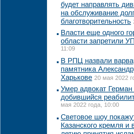
будет направлять ди
на обслуживание долг
благотворительность
Власти еще одного го
области запретили У
11:09
В РПЦ назвали варва
памятника Александр
Харькове
20 мая 2022 г
Умер адвокат Герман
добившийся реабилит
мая 2022 года, 10:00
Световое шоу покажут
Казанского кремля и в
летию принятия исла