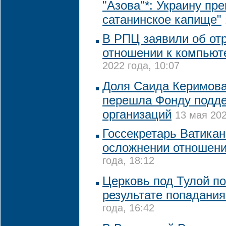
"Азова"*: Украину пр
сатанинское капище"
В РПЦ заявили об от
отношении к компьют
2022 года, 10:07
Доля Саида Керимова
перешла Фонду подде
организаций
13 мая 202
Госсекретарь Ватикан
осложнении отношен
года, 18:12
Церковь под Тулой п
результате попадани
года, 16:42