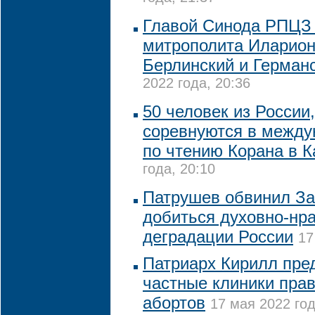
Главой Синода РПЦЗ 
митрополита Иларион
Берлинский и Герман
2022 года, 20:36
50 человек из России
соревнуются в между
по чтению Корана в К
года, 20:10
Патрушев обвинил За
добиться духовно-нр
деградации России
17
Патриарх Кирилл пре
частные клиники пра
абортов
17 мая 2022 год