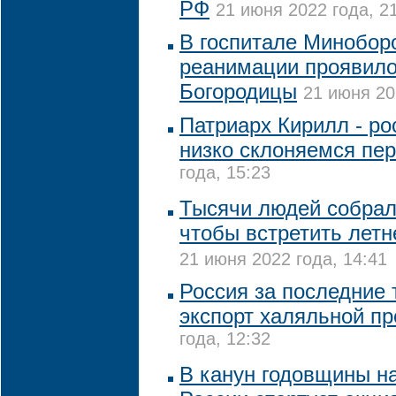
РФ
21 июня 2022 года, 2
В госпитале Минобор
реанимации проявило
Богородицы
21 июня 20
Патриарх Кирилл - р
низко склоняемся пе
года, 15:23
Тысячи людей собрал
чтобы встретить летн
21 июня 2022 года, 14:41
Россия за последние 
экспорт халяльной п
года, 12:32
В канун годовщины н