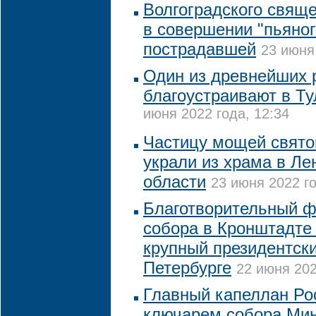
Волгоградского свящ
в совершении "пьяног
пострадавшей
23 июня
Один из древнейших 
благоустраивают в Ту
июня 2022 года, 12:34
Частицу мощей свято
украли из храма в Ле
области
23 июня 2022 го
Благотворительный ф
собора в Кронштадте
крупный президентски
Петербурге
22 июня 202
Главный капеллан Ро
ключарем собора Ми