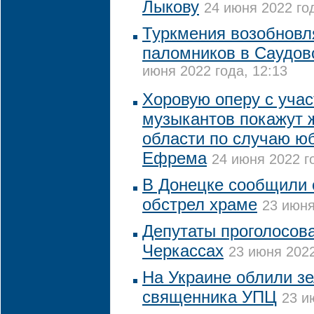
Лыкову
24 июня 2022 год
Туркмения возобновл
паломников в Саудо
июня 2022 года, 12:13
Хоровую оперу с учас
музыкантов покажут 
области по случаю ю
Ефрема
24 июня 2022 го
В Донецке сообщили 
обстрел храме
23 июня
Депутаты проголосова
Черкассах
23 июня 2022
На Украине облили з
священника УПЦ
23 и