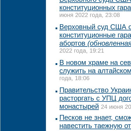
конституционных гара
июня 2022 года, 23:08
Верховный суд США 
конституционные гар
абортов
(обновленная
2022 года, 19:21
В новом храме на се
служить на алтайско
года, 18:06
Правительство Украи
расторгать с УПЦ дог
монастырей
24 июня 20
Песков не знает, смо
навестить таежную о