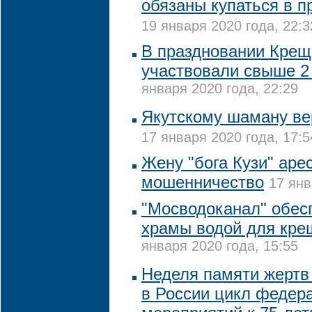
обязаны купаться в 
19 января 2020 года, 22:3
В праздновании Крещ
участвовали свыше 2
января 2020 года, 22:29
Якутскому шаману ве
17 января 2020 года, 17:5
Жену "бога Кузи" аре
мошенничество
17 янв
"Мосводоканал" обес
храмы водой для кре
января 2020 года, 15:55
Неделя памяти жертв 
в России цикл федер