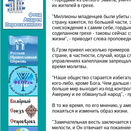
их жителей в грехе.
"Миллионы младенцев были убиты в
страну, кажется, по большей части, 
снисхождение к самим себе, гордын
соделанном грехе - таковы сейчас 
жизни", - приводит слова проповедни
Б.Грэм привел несколько примеров 
стране, в частности, случай, когда
управлениях капелланам запрещало
время молитвы.
"Наше общество старается избегат
кого-либо, кроме Бога. Чем дальше
больше мир выходит из-под контрол
Америку и ее обманутый народ", - 
В то же время, по его мнению, у а
покаяться и изменить образ жизни.
"Замечательная весть заключается в
милости, и Он отвечает на покаяни