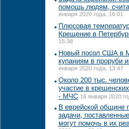
помощь людям, счита
января 2020 года, 16:01
Плюсовая температур
Крещение в Петербур
15:38
Новый посол США в М
купаниям в проруби и
января 2020 года, 13:47
Около 200 тыс. челов
участие в крещенских
- МЧС
16 января 2020 го
В еврейской общине 
задачи, поставленные
могут помочь в их ре