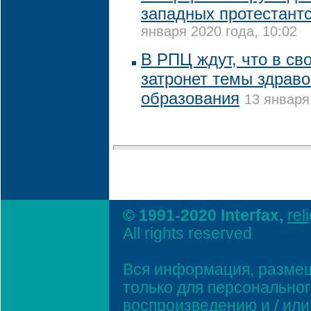
западных протестантс
января 2020 года, 10:02
В РПЦ ждут, что в св
затронет темы здрав
образования
13 января
© 1991-2020 Interfax,
rel
All rights reserved
Вся информация, размещ
только для персонально
воспроизведению и / ил