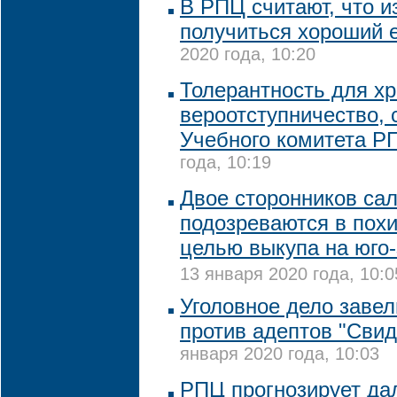
В РПЦ считают, что и
получиться хороший 
2020 года, 10:20
Толерантность для хр
вероотступничество, 
Учебного комитета Р
года, 10:19
Двое сторонников са
подозреваются в пох
целью выкупа на юго-
13 января 2020 года, 10:0
Уголовное дело завел
против адептов "Сви
января 2020 года, 10:03
РПЦ прогнозирует да