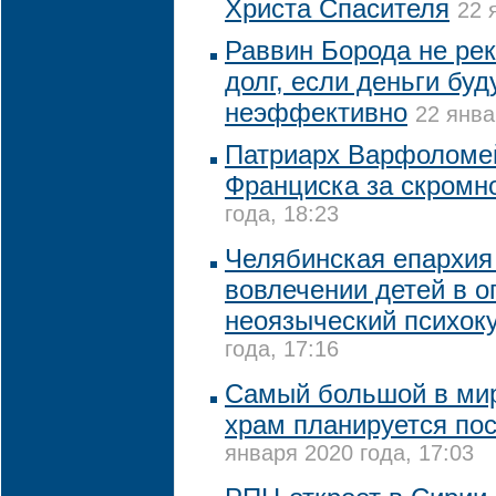
Христа Спасителя
22 
Раввин Борода не рек
долг, если деньги бу
неэффективно
22 янва
Патриарх Варфоломей
Франциска за скромн
года, 18:23
Челябинская епархия
вовлечении детей в о
неоязыческий психок
года, 17:16
Самый большой в ми
храм планируется пос
января 2020 года, 17:03