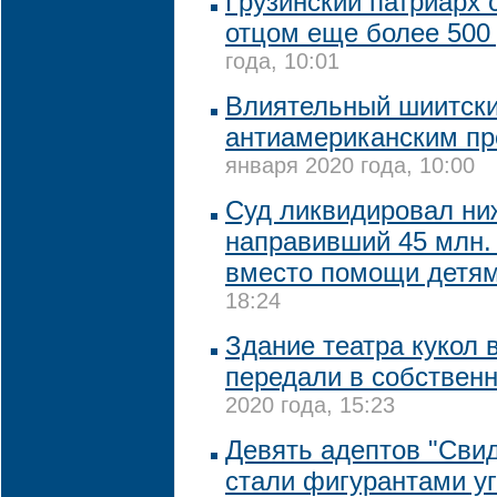
Грузинский патриарх 
отцом еще более 500
года, 10:01
Влиятельный шиитски
антиамериканским пр
января 2020 года, 10:00
Суд ликвидировал ни
направивший 45 млн.
вместо помощи детя
18:24
Здание театра кукол 
передали в собствен
2020 года, 15:23
Девять адептов "Сви
стали фигурантами уг