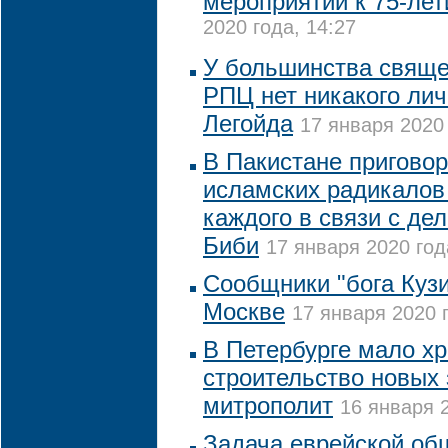
мероприятий к 75-ле
2020 года, 14:27
У большинства свящ
РПЦ нет никакого лич
Легойда
17 января 2020 
В Пакистане приговор
исламских радикалов
каждого в связи с де
Биби
17 января 2020 год
Сообщники "бога Куз
Москве
17 января 2020 г
В Петербурге мало хр
строительство новых 
митрополит
16 января 2
Задача еврейской об