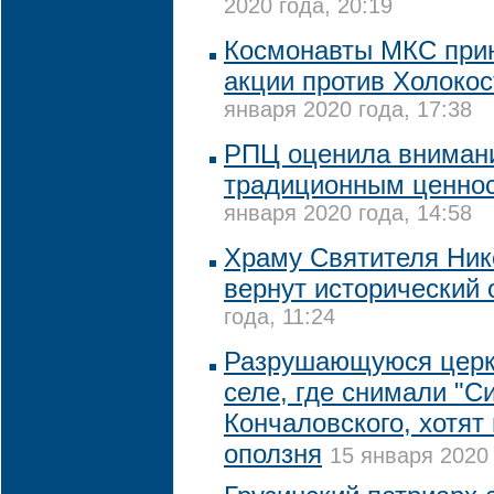
2020 года, 20:19
Космонавты МКС прин
акции против Холоко
января 2020 года, 17:38
РПЦ оценила внимани
традиционным ценнос
января 2020 года, 14:58
Храму Святителя Нико
вернут исторический 
года, 11:24
Разрушающуюся церк
селе, где снимали "С
Кончаловского, хотят 
оползня
15 января 2020 