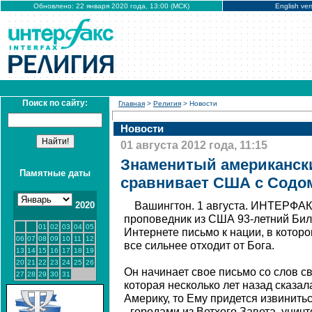
Обновлено: 22 января 2020 года, 13:00 (МСК)
English ver
Поиск по сайту:
Главная
>
Религия
> Новости
Новости
01 августа 2012 года, 11:15
Знаменитый американск
Памятные даты
сравнивает США с Содо
2020
Вашингтон. 1 августа. ИНТЕРФАК
проповедник из США 93-летний Бил
01
02
03
04
05
Интернете письмо к нации, в котором
06
07
08
09
10
11
12
все сильнее отходит от Бога.
13
14
15
16
17
18
19
20
21
22
23
24
25
26
Он начинает свое письмо со слов с
27
28
29
30
31
которая несколько лет назад сказал
Америку, то Ему придется извинить
- городами из Ветхого Завета, уни