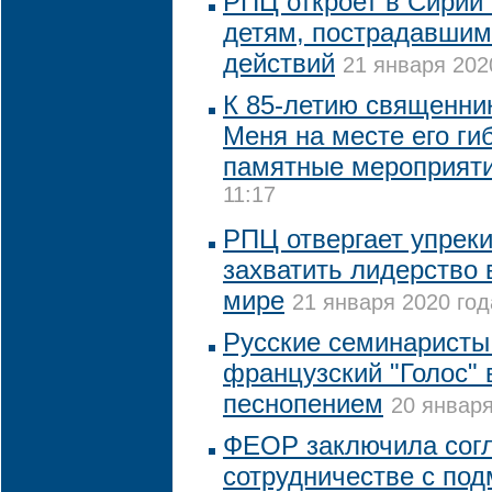
РПЦ откроет в Сирии
детям, пострадавшим
действий
21 января 202
К 85-летию священни
Меня на месте его ги
памятные мероприят
11:17
РПЦ отвергает упрек
захватить лидерство
мире
21 января 2020 год
Русские семинаристы
французский "Голос"
песнопением
20 января
ФЕОР заключила сог
сотрудничестве с п