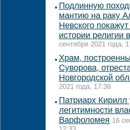
Подлинную поход
мантию на раку А
Невского покажут
истории религии 
сентября 2021 года, 1
Храм, построенны
Суворова, отрест
Новгородской обл
2021 года, 17:36
Патриарх Кирилл 
легитимности вла
Варфоломея
16 се
12:33