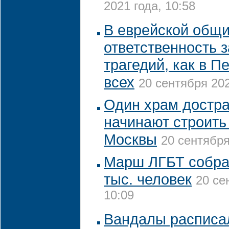
2021 года, 10:58
В еврейской общи
ответственность 
трагедий, как в П
всех
20 сентября 202
Один храм достра
начинают строить
Москвы
20 сентября
Марш ЛГБТ собрал
тыс. человек
20 се
10:09
Вандалы расписа