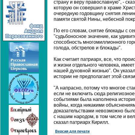
страну и веру православную", - ска
которую он совершил в храме Христ
очередную годовщину снятия ленин
памяти святой Нины, небесной пок
По его словам, снятие блокады с с
"судьбоносное значение, как удиви
способность многомиллионного гор
голода, обстрелов и блокады".
Как считает патриарх, все, что про
и жизни отдельного человека, имее
нашей духовной жизнью". Он указал 
истории не предполагает этой связи
"А напрасно, потому что многое ста
если не включить сюда религиозно
событиями была наполнена истори
войны, когда никакими объяснениям
доказательствами невозможно было
с нашим народом, в том числе и вел
сказал патриарх Кирилл.
Версия для печати