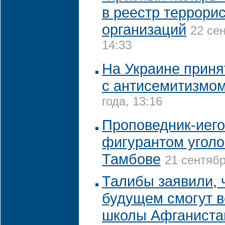
в реестр террори
организаций
22 се
14:33
На Украине приня
с антисемитизмо
года, 13:16
Проповедник-иего
фигурантом уголо
Тамбове
21 сентябр
Талибы заявили, 
будущем смогут в
школы Афганиста