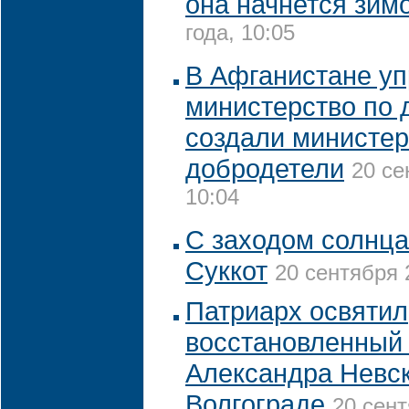
она начнется зим
года, 10:05
В Афганистане у
министерство по 
создали министер
добродетели
20 се
10:04
С заходом солнца
Суккот
20 сентября 
Патриарх освятил
восстановленный
Александра Невск
Волгограде
20 сент