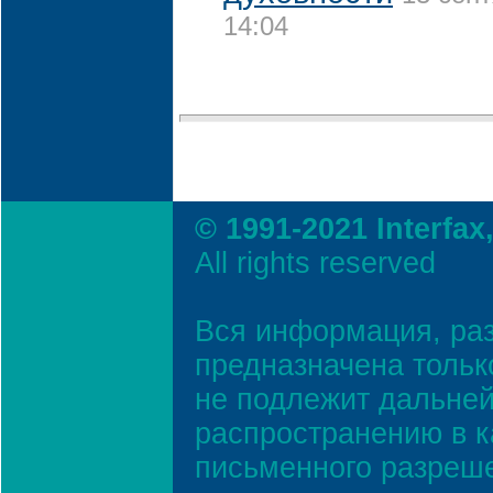
14:04
© 1991-2021 Interfax
All rights reserved
Вся информация, ра
предназначена тольк
не подлежит дальней
распространению в к
письменного разреш