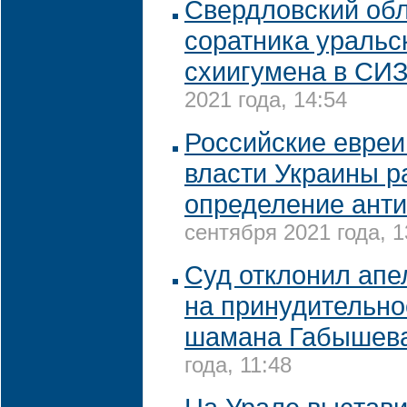
Свердловский обл
соратника уральск
схиигумена в СИ
2021 года, 14:54
Российские евреи
власти Украины 
определение ант
сентября 2021 года, 1
Суд отклонил ап
на принудительно
шамана Габышев
года, 11:48