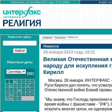
Обновлено: 24 сентября 2021 года, 15:51 (МСК)
English ver
Поиск по сайту:
Главная
>
Религия
> Новости
Новости
28 января 2013 года, 10:11
Великая Отечественная 
Памятные даты
народу для искупления г
Кирилл
2021
Москва. 28 января. ИНТЕРФАКС -
01
02
03
04
05
Руси Кирилл дал понять, что усматр
06
07
08
09
10
11
12
Отечественной войне Божий промы
13
14
15
16
17
18
19
20
21
22
23
24
25
26
27
28
29
30
"Мы знаем, что Господь преклонял 
время войны с фашистами - "ИФ"), 
искупить многие грехи, но одноврем