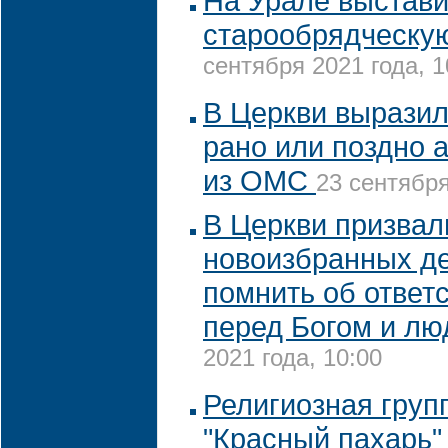
На Урале выстави
старообрядческу
сентября 2021 года, 1
В Церкви выразил
рано или поздно 
из ОМС
23 сентября
В Церкви призвал
новоизбранных д
помнить об ответ
перед Богом и л
2021 года, 10:00
Религиозная груп
"Красный пахарь"