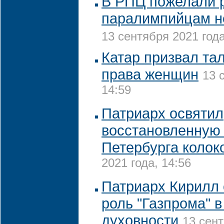
В РПЦ пожелали 
паралимпийцам н
13 сентября 2021 года
Катар призвал та
права женщин
13 
14:59
Патриарх освятил
восстановленную 
Петербурга колок
2021 года, 14:56
Патриарх Кирилл
роль "Газпрома" 
духовности
13 сент