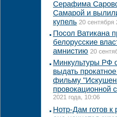
Серафима Саровс
Самарой и вылили
купель
20 сентября 
Посол Ватикана п
белорусские влас
амнистию
20 сентя
Минкультуры РФ 
выдать прокатное
фильму "Искушени
провокационной 
2021 года, 10:06
Нотр-Дам готов к 