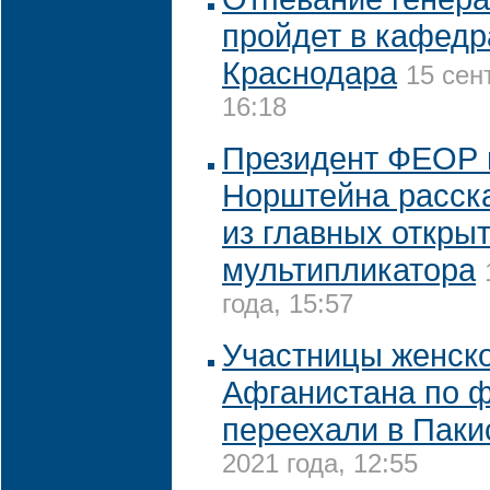
пройдет в кафед
Краснодара
15 сен
16:18
Президент ФЕОР в
Норштейна расск
из главных откры
мультипликатора
года, 15:57
Участницы женск
Афганистана по 
переехали в Паки
2021 года, 12:55