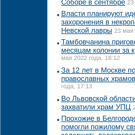
Соборе в сентябре
23
Власти планируют ид
захоронения в некро
Невской лавры
23 мая 
Тамбовчанина пригово
месяцам колонии за 
мая 2022 года, 18:12
За 12 лет в Москве п
православных храмов
года, 17:13
Во Львовской област
захватили храм УПЦ
Прохожие в Белгород
помогли пожилому с