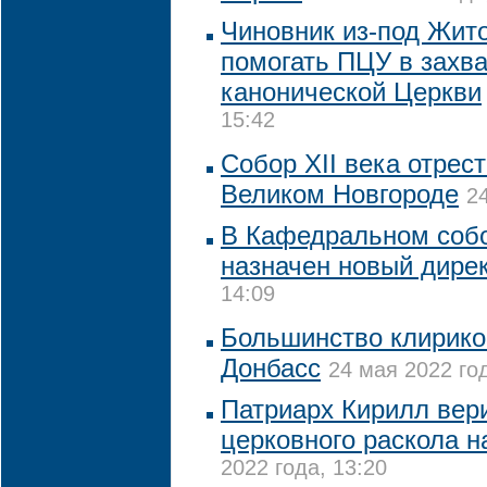
Чиновник из-под Жит
помогать ПЦУ в захв
канонической Церкви
15:42
Собор XII века отрес
Великом Новгороде
2
В Кафедральном соб
назначен новый дире
14:09
Большинство клирико
Донбасс
24 мая 2022 год
Патриарх Кирилл вер
церковного раскола н
2022 года, 13:20