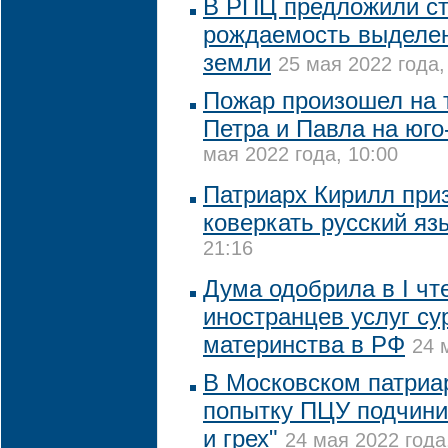
В РПЦ предложили с
рождаемость выделен
земли
25 мая 2022 года,
Пожар произошел на 
Петра и Павла на юго
мая 2022 года, 10:00
Патриарх Кирилл при
коверкать русский яз
21:16
Дума одобрила в I чт
иностранцев услуг су
материнства в РФ
24 
В Московском патриа
попытку ПЦУ подчинит
и грех"
24 мая 2022 года