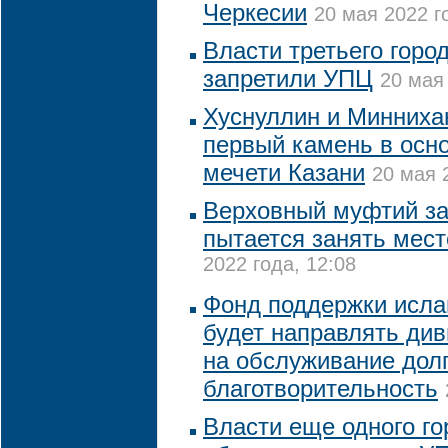
Черкесии
20 мая 2022 г
Власти третьего горо
запретили УПЦ
20 мая 
Хуснуллин и Минниха
первый камень в осн
мечети Казани
20 мая 
Верховный муфтий за
пытается занять мест
2022 года, 12:08
Фонд поддержки исла
будет направлять ди
на обслуживание долг
благотворительность
Власти еще одного го