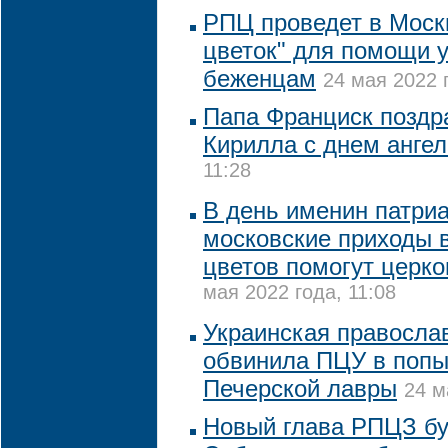
РПЦ проведет в Моск
цветок" для помощи 
беженцам
24 мая 2022 
Папа Франциск поздр
Кирилла с днем ангел
11:28
В день именин патри
московские приходы 
цветов помогут церк
мая 2022 года, 11:08
Украинская правосла
обвинила ПЦУ в попы
Печерской лавры
24 м
Новый глава РПЦЗ бу