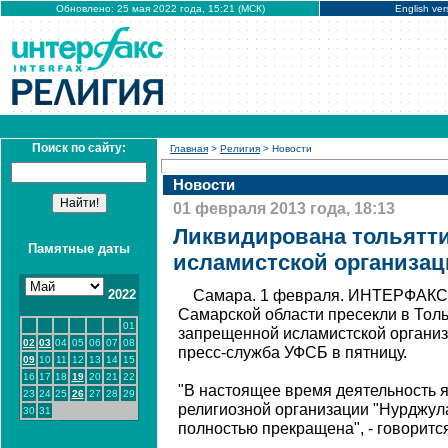
Обновлено: 25 мая 2022 года, 15:21 (МСК)
English ver
Поиск по сайту:
Главная
>
Религия
> Новости
Новости
01 февраля 2013 года, 18:13
Ликвидирована тольятти
Памятные даты
исламистской организац
2022
Самара. 1 февраля. ИНТЕРФАКС 
Самарской области пресекли в Толь
01
запрещенной исламистской организ
02
03
04
05
06
07
08
пресс-служба УФСБ в пятницу.
09
10
11
12
13
14
15
16
17
18
19
20
21
22
"В настоящее время деятельность 
23
24
25
26
27
28
29
религиозной организации "Нурджула
30
31
полностью прекращена", - говоритс