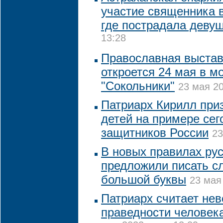
участие священника в
где пострадала деву
13:28
Православная выстав
откроется 24 мая в м
"Сокольники"
23 мая 20
Патриарх Кирилл при
детей на примере се
защитников России
23
В новых правилах ру
предложили писать сл
большой буквы
23 мая
Патриарх считает нев
праведности человека