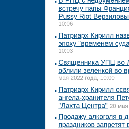
В РПЦ с недоумение
встречу папы Франци
Pussy Riot Верзилов
10:06
Патриарх Кирилл на
эпоху "временем суда
10:03
Священника УПЦ во Л
облили зеленкой во в
мая 2022 года, 10:00
Патриарх Кирилл осв
ангела-хранителя Пет
"Лахта Центра"
20 мая
Продажу алкоголя в 
праздников запретят 