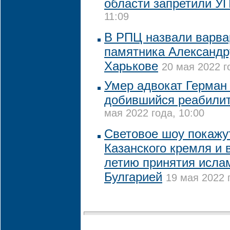
области запретили У
11:09
В РПЦ назвали варва
памятника Александр
Харькове
20 мая 2022 г
Умер адвокат Герман
добившийся реабилит
мая 2022 года, 10:00
Световое шоу покажут
Казанского кремля и в
летию принятия исла
Булгарией
19 мая 2022 