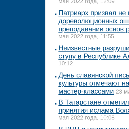
мая 2022 года, 12:09
Патриарх призвал не 
дореволюционных ош
преподавании основ 
мая 2022 года, 11:55
Неизвестные разруши
ступу в Республике А
10:12
День славянской пис
культуры отмечают н
мастер-классами
23 м
В Татарстане отметил
принятия ислама Вол
мая 2022 года, 10:08