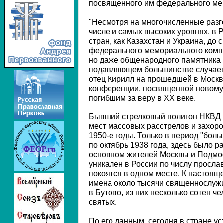
посвященного им федерального ме
"Несмотря на многочисленные разг
числе и самых высоких уровнях, в Р
стран, как Казахстан и Украина, до с
федерального мемориального комп
но даже общенародного памятника 
подавляющем большинстве случаев 
отец Кирилл на прошедшей в Моск
конференции, посвященной новому
погибшим за веру в XX веке.
Бывший стрелковый полигон НКВД в
мест массовых расстрелов и захоро
1950-е годы. Только в период "боль
по октябрь 1938 года, здесь было ра
основном жителей Москвы и Подмос
уникален в России по числу просла
покоятся в одном месте. К настоя
имена около тысячи священнослужи
в Бутово, из них несколько сотен ч
святых.
По его данным, сегодня в стране у