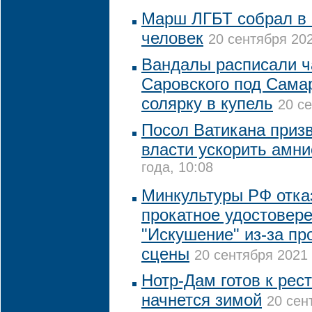
Марш ЛГБТ собрал в К
человек
20 сентября 202
Вандалы расписали 
Саровского под Сама
солярку в купель
20 се
Посол Ватикана приз
власти ускорить амн
года, 10:08
Минкультуры РФ отка
прокатное удостовер
"Искушение" из-за п
сцены
20 сентября 2021 
Нотр-Дам готов к рес
начнется зимой
20 сен