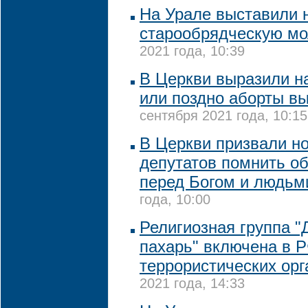
На Урале выставили 
старообрядческую м
2021 года, 10:39
В Церкви выразили на
или поздно аборты в
сентября 2021 года, 10:15
В Церкви призвали н
депутатов помнить об
перед Богом и людьм
года, 10:00
Религиозная группа 
пахарь" включена в Р
террористических орг
2021 года, 14:33