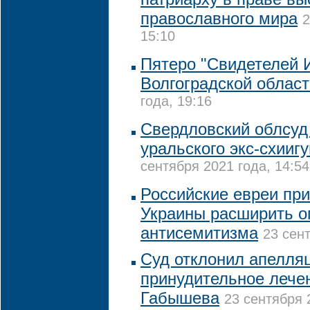
православного мира
2
15:10
Пятеро "Свидетелей 
Волгоградской област
года, 19:16
Свердловский облсуд
уральского экс-схии
сентября 2021 года, 14:54
Российские евреи при
Украины расширить о
антисемитизма
23 сент
Суд отклонил апелля
принудительное лече
Габышева
23 сентября 