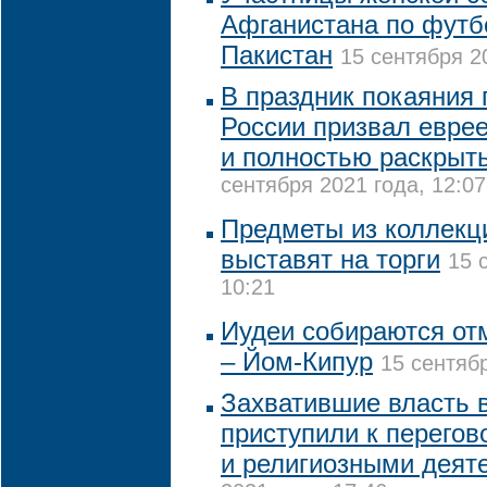
Афганистана по футб
Пакистан
15 сентября 2
В праздник покаяния 
России призвал евре
и полностью раскрыт
сентября 2021 года, 12:07
Предметы из коллекц
выставят на торги
15 
10:21
Иудеи собираются от
– Йом-Кипур
15 сентябр
Захватившие власть 
приступили к перегов
и религиозными деят