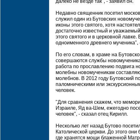
далеко не везде так", - заявил он.
Недавно священник посетил московс
служил один из Бутовских новомуче
иконы этого святого, хотя настояте
достаточно известный и уважаемый
этого святого и в церковной лавке
одноименного древнего мученика", 
По его словам, в храме на Бутовско
совершаются службы новомученика
работа по прославлению подвига н
молебны новомученикам составляют
молебнов. В 2012 году Бутовский 
паломническими или экскурсионным
человек.
"Для сравнения скажем, что мемор
Израиле, Яд ва-Шем, ежегодно пос
человек", - сказал отец Кирилл.
Несколько лет назад Бутово посети
Католической церкви. До этого они
где хранятся мощи блаженной Матр