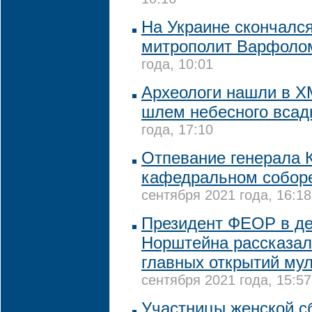
10:16
На Украине скончалс
митрополит Варфоло
года, 10:01
Археологи нашли в Х
шлем небесного всад
года, 17:10
Отпевание генерала 
кафедральном собор
сентября 2021 года, 16:18
Президент ФЕОР в де
Норштейна рассказал
главных открытий му
сентября 2021 года, 15:57
Участницы женской с