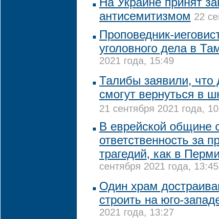
На Украине принят за
антисемитизмом
22 се
Проповедник-иеговис
уголовного дела в Та
2021 года, 15:49
Талибы заявили, что
смогут вернуться в 
21 сентября 2021 года, 10
В еврейской общине с
ответственность за п
трагедий, как в Перми
сентября 2021 года, 13:45
Один храм достраива
строить на юго-запад
2021 года, 13:27