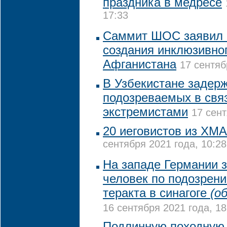
праздника в медресе
17:33
Саммит ШОС заявил 
создания инклюзивно
Афганистана
17 сентяб
В Узбекистане задер
подозреваемых в свя
экстремистами
17 сент
20 иеговистов из ХМА
сентября 2021 года, 10:28
На западе Германии 
человек по подозрени
теракта в синагоге
(о
16 сентября 2021 года, 18
Подлинную походную 