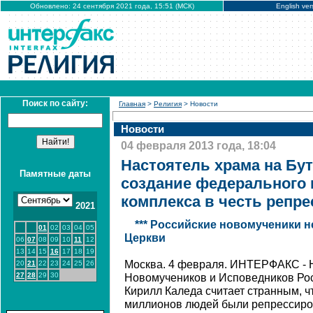
Обновлено: 24 сентября 2021 года, 15:51 (МСК)
English ver
Поиск по сайту:
Главная
>
Религия
> Новости
Новости
04 февраля 2013 года, 18:04
Настоятель храма на Бут
Памятные даты
создание федерального
комплекса в честь репр
2021
*** Российские новомученики 
01
02
03
04
05
Церкви
06
07
08
09
10
11
12
13
14
15
16
17
18
19
Москва. 4 февраля. ИНТЕРФАКС - 
20
21
22
23
24
25
26
27
28
29
30
Новомучеников и Исповедников Рос
Кирилл Каледа считает странным, чт
миллионов людей были репрессиров