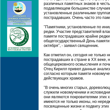
различных памятных знаков в чест
подавляющем большинстве случаев
установленные различными группа
пострадавших. Очень часто это пам
"Памятники, установленные по иниц
редки. Участие представителей вл
памяти пострадавших крайне редки,
общегосударственный День памяти 
октября", - заявил священник.
Как отметил он, сегодня не только 
пострадавших в стране в ХХ веке, 
общецерковного осмысления и почи
Отец Кирилл привел данные анализа
согласно которым памяти новомуч
действующих храмов.
"В очень многих старых, дореволю
служили новомученики и исповедник
они являются покровителями этих х
имеются не только иконы, но неред
посвященные жизни и подвигу этих 