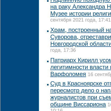
на раку Александра Н
Музее истории религи
сентября 2021 года, 17:41
Храм, построенный н
Суворова, отреставр
Новгородской област
года, 17:36
Патриарх Кирилл усо
легитимности власти 
Варфоломея
16 сентяб
Суд в Красноярске от
пересмотр дело о нап
журналистов при съе
общине Виссариона
1