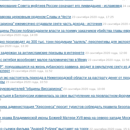
рование Совета муфтиев России означает его ликвидацию - исламовед
24 с
аврова церковным орденом Славы и Чести
23 сентября 2020 года, 17:25
ариона" ежемесячно отдавали секте часть дохода - источник
23 сентября 2020 г
щины России поблагодарили власти за поимку заказчиков убийства главы евр
 сентября 2020 года, 14:06
о производят до 300 тыс. тонн продукции "халяль", перспективы для экспор
бря 2020 года, 13:30
 задержан за антиисламские призывы в интернете
23 сентября 2020 года, 12:00
с октября возобновят малое паломничество в Мекку
23 сентября 2020 года, 11:56
", покушавшаяся на жизнь кубанского раввина, входит в оккультную секту из
ксперт
23 сентября 2020 года, 11:52
л экс-настоятель прихода в Нижегородской области за растрату денег от пр
иры
23 сентября 2020 года, 10:53
 руководителей "общины Виссариона"
23 сентября 2020 года, 10:00
стыря в Белоруссии извинилась за свое выступление на провластном форум
9
ника администрация "Херсонеса" просит туристов соблюдать правила безопа
4
 храма Владимирской иконы Божией Матери XVII века на северо-западе Мос
0
о съемок фильма "Андрей Рублев" выставят на торги
22 сентября 2020 года, 15:1