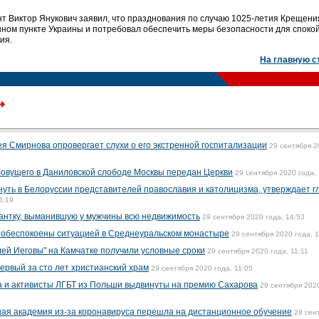
нт Виктор Янукович заявил, что празднования по случаю 1025-летия Крещени
нном пункте Украины и потребовал обеспечить меры безопасности для спокой
ия.
На главную с
я Смирнова опровергает слухи о его экстренной госпитализации
29 сентября 2
овущего в Даниловской слободе Москвы передан Церкви
29 сентября 2020 года,
уть в Белоруссии представителей православия и католицизма, утверждает г
6:19
тантку, выманившую у мужчины всю недвижимость
29 сентября 2020 года, 14:53
 обеспокоены ситуацией в Среднеуральском монастыре
29 сентября 2020 года, 
лей Иеговы" на Камчатке получили условные сроки
29 сентября 2020 года, 11:11
ервый за сто лет христианский храм
29 сентября 2020 года, 11:05
а и активисты ЛГБТ из Польши выдвинуты на премию Сахарова
29 сентября 2020
ная академия из-за коронавируса перешла на дистанционное обучение
28 сен