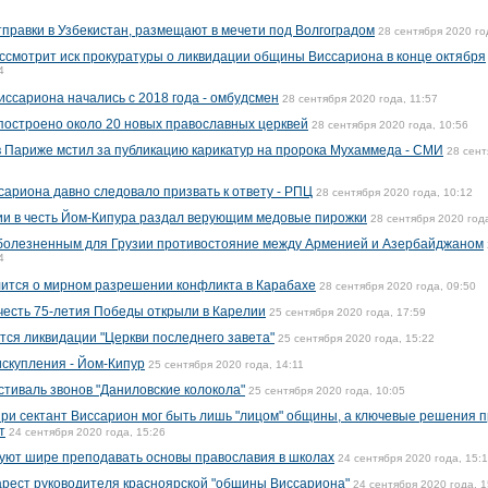
тправки в Узбекистан, размещают в мечети под Волгоградом
28 сентября 2020 го
ассмотрит иск прокуратуры о ликвидации общины Виссариона в конце октября
4
ссариона начались с 2018 года - омбудсмен
28 сентября 2020 года, 11:57
 построено около 20 новых православных церквей
28 сентября 2020 года, 10:56
 Париже мстил за публикацию карикатур на пророка Мухаммеда - СМИ
28 сент
ариона давно следовало призвать к ответу - РПЦ
28 сентября 2020 года, 10:12
ии в честь Йом-Кипура раздал верующим медовые пирожки
28 сентября 2020 года
болезненным для Грузии противостояние между Арменией и Азербайджаном
4
ится о мирном разрешении конфликта в Карабахе
28 сентября 2020 года, 09:50
честь 75-летия Победы открыли в Карелии
25 сентября 2020 года, 17:59
тся ликвидации "Церкви последнего завета"
25 сентября 2020 года, 15:22
искупления - Йом-Кипур
25 сентября 2020 года, 14:11
тиваль звонов "Даниловские колокола"
25 сентября 2020 года, 10:05
ри сектант Виссарион мог быть лишь "лицом" общины, а ключевые решения 
т
24 сентября 2020 года, 15:26
уют шире преподавать основы православия в школах
24 сентября 2020 года, 15:
рест руководителя красноярской "общины Виссариона"
24 сентября 2020 года, 1