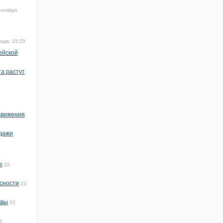
ентября
ода, 15:25
ейской
та растут
 движения
одажи
е
22
сности
22
квы
22
2