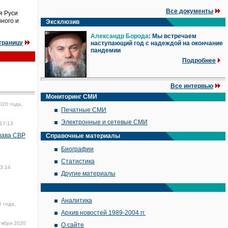
Все документы
я Руси
ного и
Эксклюзив
Александр Борода
: Мы встречаем
траницу
наступающий год с надеждой на окончание
пандемии
Подробнее
Все интервью
Мониторинг СМИ
020 года,
Печатные СМИ
Электронные и сетевые СМИ
 17:13
лава СВР
Справочные материалы
Биографии
Статистика
13:14
Другие материалы
Аналитика
 года,
Архив новостей 1989-2004 гг.
тября 2020
О сайте