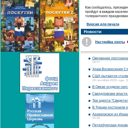
Как сообщалось, президе
пройдут в каждом населе
толерантного празднован
Версия для печати
Новости
Настройка ленты
Окружение протоиере
18:57
Храм Воскресения Сл
США пытаются столкн
29 сентября 2020 года, 1
В Омске осудили сек
Свердловские власти
Три адепта "Свидете
В Турции построили п
Архиепископ из Ирак
10:24
Петербургская духов