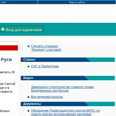
x.com
Карта сайта
Вход
для подписчиков
Сделать страницу
"Религия" стартовой
 Руси
Страны
СНГ и Прибалтика
мечать 28
Видео
нии Святой
Завершено строительство главного храма
ще и в
Вооруженных сил России
ртамента
Все видеоматериалы
Документы
Обращение Правозащитного центра ВРНС по
л Иоанн
поводу причин возникновения пандемии