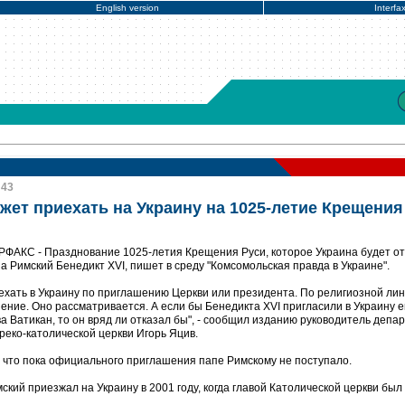
English version
Interfa
:43
жет приехать на Украину на 1025-летие Крещения
РФАКС - Празднование 1025-летия Крещения Руси, которое Украина будет от
а Римский Бенедикт XVI, пишет в среду "Комсомольская правда в Украине".
ехать в Украину по приглашению Церкви или президента. По религиозной ли
ние. Оно рассматривается. А если бы Бенедикта XVI пригласили в Украину е
ва Ватикан, то он вряд ли отказал бы", - сообщил изданию руководитель депа
реко-католической церкви Игорь Яцив.
, что пока официального приглашения папе Римскому не поступало.
ский приезжал на Украину в 2001 году, когда главой Католической церкви бы