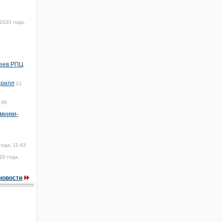
2020 года,
реев РПЦ
ирилл
21
:36
омники-
года, 11:43
20 года,
новости