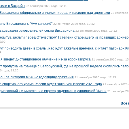
сили в Бахрейн
22 сентября 2020 года, 12:11
 Виссариона официально инкриминировали насилие над адептами
22 сентября 
ину Виссариона с "Аум синрикё"
22 сентября 2020 года, 10:42
 задержали руководителей секты Виссариона
22 сентября 2020 года, 10:12
ном "За заслуги перед Отечеством" I степени старейшего из правящих архие
0:00
ут приводить детей в храмы, нас ждут тяжелые времена, считает патриарх К
4
я введет дистанционное обучение из-за коронавируса
21 сентября 2020 года, 15
т пропуска на границе с Белоруссией, где на прошлой неделе скопились пал
0 года, 13:26
рошла литургия в 640-ю годовщину сражения
21 сентября 2020 года, 12:15
о спортивного храма России будет закончен к весне 2021 года
21 сентября 2020 
призвавший к уничтожению евреев, задержан в украинской Умани
21 сентября 20
Все 