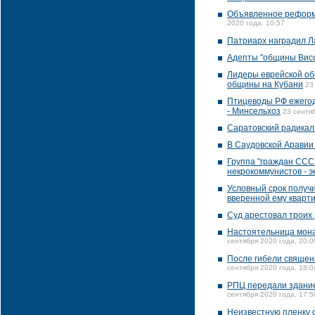
Объявленное реформи
2020 года, 10:57
Патриарх наградил Л
Адепты "общины Висс
Лидеры еврейской об
общины на Кубани
23
Птицеводы РФ ежегодн
- Минсельхоз
23 сентя
Саратовский радикал
В Саудовской Аравии 
Группа "граждан СССР
некрокоммунистов - э
Условный срок получи
вверенной ему кварт
Суд арестовал троих
Настоятельница мона
сентября 2020 года, 20:0
После гибели священ
сентября 2020 года, 18:0
РПЦ передали здание
сентября 2020 года, 17:5
Неизвестную пленку с