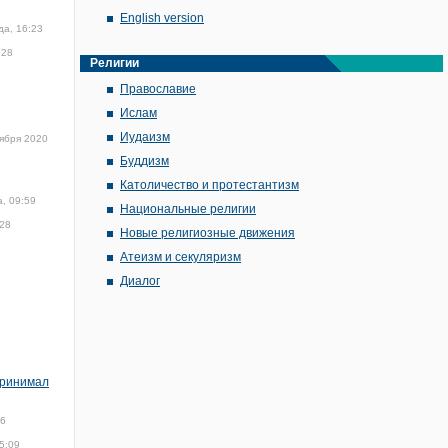
English version
да, 16:23
28
Религии
Православие
Ислам
Иудаизм
ября 2020
Буддизм
Католичество и протестантизм
, 09:59
Национальные религии
28
Новые религиозные движения
Атеизм и секуляризм
Диалог
принимал
16
5:09