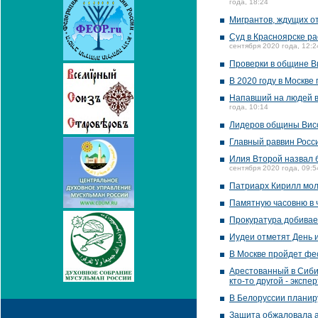
года, 18:24
Мигрантов, ждущих о
Суд в Красноярске р
сентября 2020 года, 12:2
Проверки в общине Ви
В 2020 году в Москве
Напавший на людей в
года, 10:14
Лидеров общины Висс
Главный раввин Росс
Илия Второй назвал 
сентября 2020 года, 09:5
Патриарх Кирилл мол
Памятную часовню в 
Прокуратура добивае
Иудеи отметят День 
В Москве пройдет фес
Арестованный в Сиби
кто-то другой - экспер
В Белоруссии планир
Защита обжаловала а