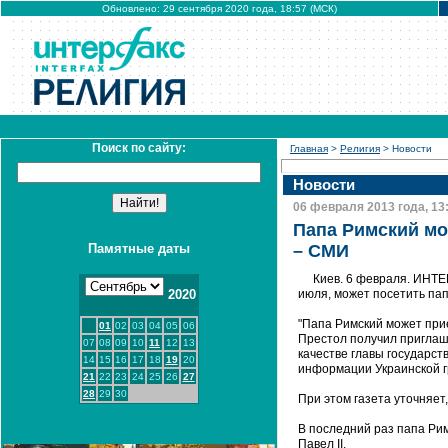
Обновлено: 29 сентября 2020 года, 18:57 (МСК)
Поиск по сайту:
Главная
>
Религия
> Новости
Новости
06 февраля 2013 года, 13
Папа Римский мо
Памятные даты
– СМИ
Киев. 6 февраля. ИНТЕ
2020
июля, может посетить пап
"Папа Римский может при
01
02
03
04
05
06
Престол получил приглаше
07
08
09
10
11
12
13
качестве главы государст
14
15
16
17
18
19
20
информации Украинской г
21
22
23
24
25
26
27
28
29
30
При этом газета уточняет
В последний раз папа Рим
Павел II.