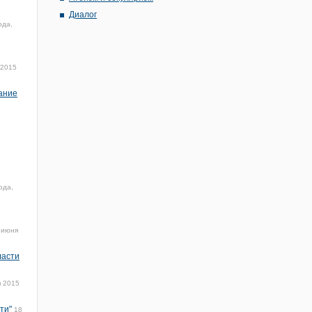
Диалог
ода,
 2015
ание
ода,
 июня
ласти
я 2015
ти"
18