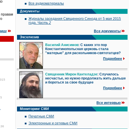
ко
Все аудиоматериалы
Документы
о правам
го
Журналы заседания Священного Синода от 5 мая 2015
года.
Часть 2
ницу
Все документы
Эксклюзив
Василий Анисимов
: С каких это пор
Константинопольская церковь стала
"матерью" для раскольников-святотатцев?
Подробнее
Священник Мирон Кантеладзе
: Случилось
несчастье, но нужно продолжать жить дальше
2015
и бороться за свое будущее
Подробнее
15
Все интервью
,
Мониторинг СМИ
Печатные СМИ
Электронные и сетевые СМИ
:36