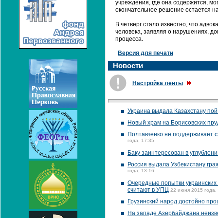
учреждения, где она содержится, мо
окончательное решение остается на
В четверг стало известно, что адво
человека, заявляя о нарушениях, до
процесса.
Версия для печати
Новости
Настройка ленты
Украина выдала Казахстану пой
Новый храм на Борисовских пру
Полтавченко не поддерживает с
года, 17:35
Баку заинтересован в углублени
Россия выдала Узбекистану гра
года, 13:16
Очередные попытки украинских р
считают в УПЦ
22 июня 2015 года,
Грузинский народ достойно прош
На западе Азербайджана неизве