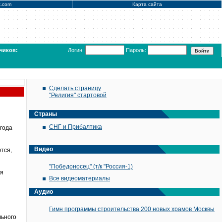
x.com
Карта сайта
чиков:
Логин:
Пароль:
Сделать страницу
"Религия" стартовой
Страны
СНГ и Прибалтика
 года
Видео
тся,
"Победоносец" (т/к "Россия-1)
ия
Все видеоматериалы
Аудио
Гимн программы строительства 200 новых храмов Москвы
льного