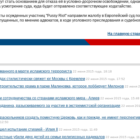
гут стать основанием для отказа ей в условно-досрочном освобождении, одна
 усмотрение суда, куда будет отправлено соответствующее ходатайство.
каты осужденных участниц "Pussy Riot" направили жалобу в Европейский суд п
пущенных, по мнению адвокатов, в ходе уголовного преследования и судебно
На главную стра
манного в марте исламского террориста
22 июня 2015 года, 18:18
дах стилистически свяжет юг Москвы с Кремлем
22 июня 2015 года, 17:52
троительство храма в парке Малиновка, которое лоббирует Милонов
22 июня 
и сотрудничества со странами исламского мира - Алиев
22 июня 2015 года, 15:48
жданина, разыскиваемого за участие в экстремистской организации
22 июня 20
аскольников создать поместную Церковь, как и прежде, не имеют перспектив
 12:50
ел испытание стихией - Илия II
22 июня 2015 года, 11:49
стные убили двух детей из семьи религиозных радикалов
22 июня 2015 года, 11