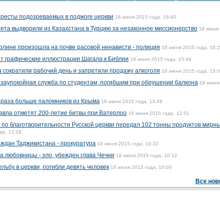
аресты подозреваемых в поджоге церкви
18 июня 2015 года, 16:40
ета выдворили из Казахстана в Турцию за незаконное миссионерство
18 июня
олине произошла на почве расовой ненависти - полиция
18 июня 2015 года, 16:
ят графические иллюстрации Шагала к Библии
18 июня 2015 года, 15:44
 сократили рабочий день и запретили продажу алкоголя
18 июня 2015 года, 15:
заупокойная служба по студентам, погибшим при обрушении балкона
18 июня
5 раза больше паломников из Крыма
18 июня 2015 года, 13:49
авла отметят 200-летие битвы при Ватерлоо
18 июня 2015 года, 12:51
 по благотворительности Русской церкви передал 102 тонны продуктов мирн
да, 12:18
аждан Таджикистана - прокуратура
18 июня 2015 года, 10:22
а любовницы - зло, убежден глава Чечни
18 июня 2015 года, 10:12
ьбу в церкви, погибли девять человек
18 июня 2015 года, 10:00
Все нов