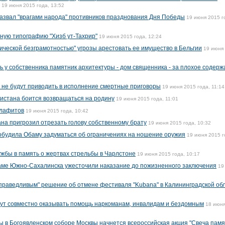
19 июня 2015 года, 13:52
азвал "врагами народа" противников празднования Дня Победы
19 июня 2015 г
ную типографию "Хизб ут-Тахрир"
19 июня 2015 года, 12:24
ической безграмотностью" угрозы арестовать ее имущество в Бельгии
19 июня
 у собственника памятник архитектуры - дом священника - за плохое содерж
 не будут приводить в исполнение смертные приговоры
19 июня 2015 года, 11:14
истана боится возвращаться на родину
19 июня 2015 года, 11:01
алафитов
19 июня 2015 года, 10:42
а пригрозил отрезать голову собственному брату
19 июня 2015 года, 10:32
обудила Обаму задуматься об ограничениях на ношение оружия
19 июня 2015 г
жбы в память о жертвах стрельбы в Чарлстоне
19 июня 2015 года, 10:17
раме Южно-Сахалинска ужесточили наказание до пожизненного заключения
19
справедливым" решение об отмене фестиваля "Kubana" в Калининградской об
дут совместно оказывать помощь наркоманам, инвалидам и бездомным
18 июн
ы в Богоявленском соборе Москвы начнется всероссийская акция "Свеча памя