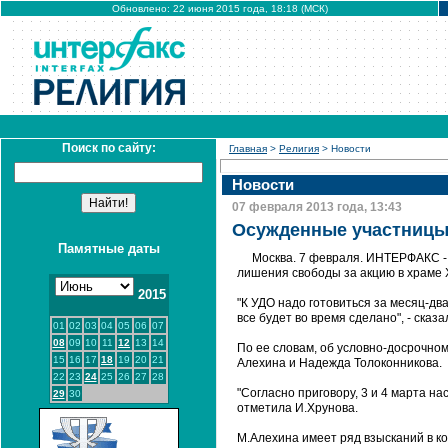
Обновлено: 22 июня 2015 года, 18:18 (МСК)
Поиск по сайту:
Главная
>
Религия
> Новости
Новости
07 февраля 2013 года, 13:43
Осужденные участницы 
Памятные даты
Москва. 7 февраля. ИНТЕРФАКС - 
лишения свободы за акцию в храме 
2015
"К УДО надо готовиться за месяц-дв
все будет во время сделано", - сказ
01
02
03
04
05
06
07
08
09
10
11
12
13
14
По ее словам, об условно-досрочно
15
16
17
18
19
20
21
Алехина и Надежда Толоконникова.
22
23
24
25
26
27
28
"Согласно приговору, 3 и 4 марта на
29
30
отметила И.Хрунова.
М.Алехина имеет ряд взысканий в к