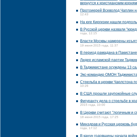
вернутся к христианским корням
Протоиерей Всеволод Чаплин н
12:43
На юге Киргизии нашли подполь
В Русской церкви назвали "юрид
года, 12:15
Власти Москвы намерены изъять
19 июня 2015 года, 11:37
В период рамадана в Пакистане
Лидер исламской партии Таджик
В Таджикистане осуждены 13 с
Экс-командир ОМОН Таджикистан
Стрельба в церкви Чарлстона п
10:26
В США прошли заупокойные слу
Фигуранту дела о стрельбе в х
2015 года, 10:00
В Церкви считают "логичным и 
18 июня 2015 года, 17:25
Минздрав и Русская церковь бу
года, 17:12
В канун годовщины начала войн