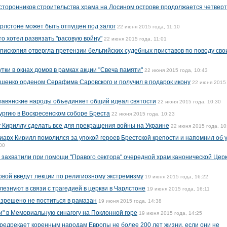
сторонников строительства храма на Лосином острове продолжается четвер
рлстоне может быть отпущен под залог
22 июня 2015 года, 11:10
то хотел развязать "расовую войну"
22 июня 2015 года, 11:01
пископия отвергла претензии бельгийских судебных приставов по поводу сво
тки в окнах домов в рамках акции "Свеча памяти"
22 июня 2015 года, 10:43
шенко орденом Серафима Саровского и получил в подарок икону
22 июня 2015 
славянские народы объединяет общий идеал святости
22 июня 2015 года, 10:30
ургию в Воскресенском соборе Бреста
22 июня 2015 года, 10:23
 Кириллу сделать все для прекращения войны на Украине
22 июня 2015 года, 10
иарх Кирилл помолился за упокой героев Брестской крепости и напомнил об 
00
 захватили при помощи "Правого сектора" очередной храм канонической Цер
вой введут лекции по религиозному экстремизму
19 июня 2015 года, 16:22
езнуют в связи с трагедией в церкви в Чарлстоне
19 июня 2015 года, 16:11
азрешено не поститься в рамазан
19 июня 2015 года, 14:38
и" в Мемориальную синагогу на Поклонной горе
19 июня 2015 года, 14:25
едрекает коренным народам Европы не более 200 лет жизни, если они не