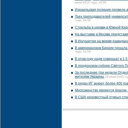
июня 2015 года, 16:50
Израильская полиция провела 
Трех преподавателей университ
года, 16:33
Стрельба в церкви в Южной Кар
На выставке в Москве представ
В Ингушетии на время рамадана
В американском Беркли прошла 
года, 13:59
В этом году хадж совершат в 1,
В лондонском соборе Святого П
За последние три недели Отдел
жителям Украины
18 июня 2015 го
В рядах ИГ воюют более 400 гр
Многоженство является благом, 
В США неизвестный открыл стрел