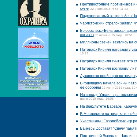
Противостояние противников и 
сутки
22 июня 2015 года, 11:22
Подозреваемый в стрельбе в Ча
Чарлстонский стрелок заявил, ч
Брюссельско-Бельгийская архие
активов
22 июня 2015 года, 10:51
Миллионы свечей зажглись на су
Патриарх Кирилл наградил Лука
10:37
Патриарх Кирилл считает, что 
Патриарх Кирилл возглавил лит
Лукашенко пообещал патриарху
В годовщину начала войны патр
ее обороны
22 июня 2015 года, 10:
На западе Украины раскольники
июня 2015 года, 16:58
На факультете Варвары Карауло
В Московском патриархате собол
Участникам I Европейских игр р
Байкеры доставят "Свечу памят
Протоиерей Всеволод Чаплин пр