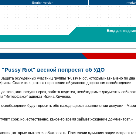
English version
Interfa
Вход для подпис
"Pussy Riot" весной попросят об УДО
Защита осужденных участниц группы "Pussy Riot", которым назначено по два
Христа Спасителя, готовит прошение об условно-досрочном освобождении.
а до того, как наступит срок, работа ведется, необходимые документы собираю
ала "Интерфаксу" адвокат Ирина Хрунова.
м освобождении будут просить обе находящиеся в заключении девушки - Мар
ступит срок, но, естественно, какое-то время займет хождение документов", -
олонии, которые пытается обжаловать. Претензии администрации исправите