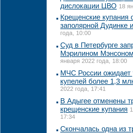
дислокации ЦВО
18 я
Крещенские купания 
заполярной Дудинке 
года, 10:00
Суд в Петербурге зап
Мэрилином Мэнсоном
января 2022 года, 18:00
МЧС России ожидает 
купелей более 1,3 мл
2022 года, 17:41
В Адыгее отменены 
крещенские купания
1
17:34
Скончалась одна из т