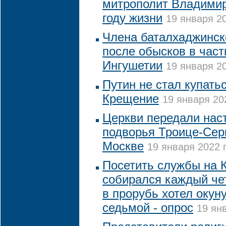
митрополит Владимир
году жизни
19 января 20
Члена баталхаджинск
после обысков в час
Ингушетии
19 января 20
Путин не стал купать
Крещение
19 января 20
Церкви передали нас
подворья Троице-Сер
Москве
19 января 2022 г
Посетить службы на 
собирался каждый че
в прорубь хотел окун
седьмой - опрос
19 янв