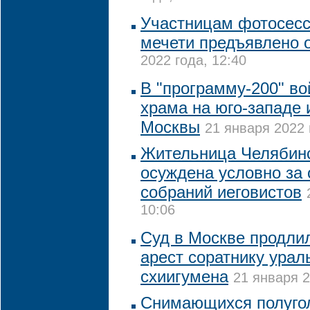
Участницам фотосесс
мечети предъявлено 
2022 года, 12:40
В "программу-200" в
храма на юго-западе 
Москвы
21 января 2022 
Жительница Челябинс
осуждена условно за
собраний иеговистов
10:06
Суд в Москве продлил
арест соратнику ураль
схиигумена
21 января 2
Снимающихся полуго