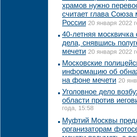
храмов нужно перево
считает глава Союза
России
20 января 2022 г
40-летняя москвичка 
дела, снявшись полуг
мечети
20 января 2022 г
Московские полицейс
информацию об обна
на фоне мечети
20 янв
Уголовное дело возб
области против иегов
года, 15:58
Муфтий Москвы пред
организаторам фотос