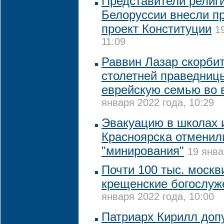
Представители религ
Белоруссии внесли п
проект Конституции
1
11:09
Раввин Лазар скорбит
столетней праведниц
еврейскую семью во 
января 2022 года, 10:29
Эвакуацию в школах 
Красноярска отменили
"минирования"
19 янва
Почти 100 тыс. москв
крещенские богослуже
января 2022 года, 10:00
Патриарх Кирилл допу