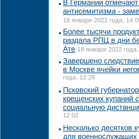
В Германии отмечают
антисемитизма - зам
18 января 2022 года, 14:0
Более тысячи продук
раздала РПЦ в дни б
Ате
18 января 2022 года,
Завершено следствие
в Москве ячейки иего
года, 12:28
Псковский губернатор
крещенских купаний 
социальную дистанц
12:02
Несколько десятков к
для военнослужащих 