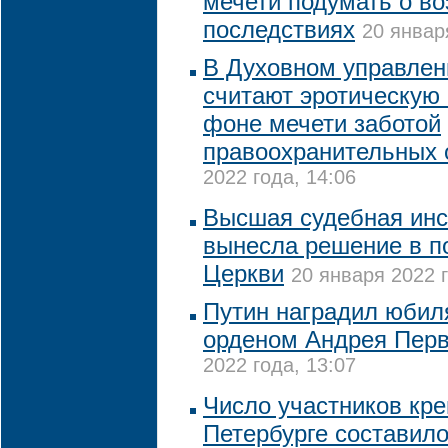
мечети подумать о в
последствиях
20 январ
В Духовном управле
считают эротическую
фоне мечети заботой
правоохранительных 
2022 года, 14:06
Высшая судебная инс
вынесла решение в п
Церкви
20 января 2022 г
Путин наградил юби
орденом Андрея Перв
2022 года, 13:07
Число участников кре
Петербурге составило