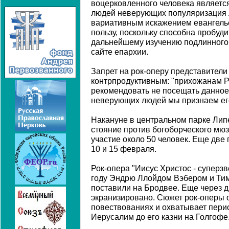
воцерковленного человека являетс
людей неверующих популяризация л
вариативным искажением евангельс
пользу, поскольку способна пробуди
дальнейшему изучению подлинного Е
сайте епархии.
Запрет на рок-оперу представители
контрпродуктивным: "прихожанам 
рекомендовать не посещать данное
неверующих людей мы признаем ег
Накануне в центральном парке Лип
стояние против богоборческого мюз
участие около 50 человек. Еще две
10 и 15 февраля.
Рок-опера "Иисус Христос - суперз
году Эндрю Ллойдом Вэбером и Тим
поставили на Бродвее. Еще через 
экранизировано. Сюжет рок-оперы 
повествованиях и охватывает перио
Иерусалим до его казни на Голгофе