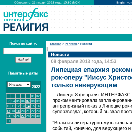
Обновлено: 21 января 2022 года, 15:36 (МСК)
English ver
Поиск по сайту:
Главная
>
Религия
> Новости
Новости
08 февраля 2013 года, 14:53
Липецкая епархия реком
Памятные даты
рок-оперу "Иисус Христо
только неверующим
2022
Липецк. 8 февраля. ИНТЕРФАКС -
01
02
прокомментировала запланированн
03
04
05
06
07
08
09
антрепризный показ в Липецке рок-
10
11
12
13
14
15
16
суперзвезда", который вызвал прот
17
18
19
20
21
22
23
24
25
26
27
28
29
30
31
"Вольная литературно-музыкальная
событий, конечно, для верующего и