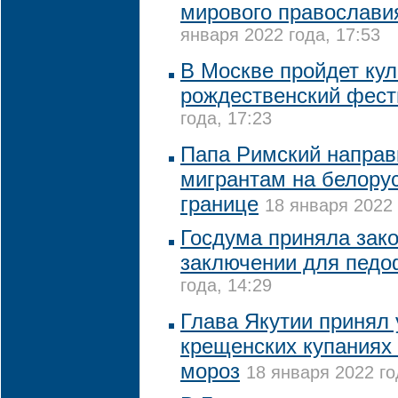
мирового православия
января 2022 года, 17:53
В Москве пройдет ку
рождественский фест
года, 17:23
Папа Римский напра
мигрантам на белору
границе
18 января 2022 
Госдума приняла зак
заключении для пед
года, 14:29
Глава Якутии принял 
крещенских купаниях 
мороз
18 января 2022 го