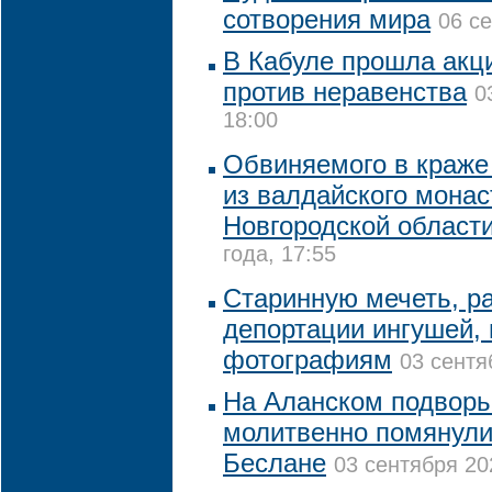
сотворения мира
06 се
В Кабуле прошла акц
против неравенства
0
18:00
Обвиняемого в краже 
из валдайского монас
Новгородской област
года, 17:55
Старинную мечеть, р
депортации ингушей, 
фотографиям
03 сентя
На Аланском подворь
молитвенно помянули
Беслане
03 сентября 20