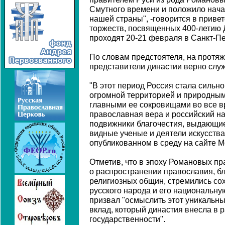
Смутного времени и положило нача
нашей страны", -говорится в приве
торжеств, посвященных 400-летию
проходят 20-21 февраля в Санкт-Пе
По словам предстоятеля, на протяж
представители династии верно служ
"В этот период Россия стала силь
огромной территорией и природным
главными ее сокровищами во все в
православная вера и российский на
подвижники благочестия, выдающие
видные ученые и деятели искусства"
опубликованном в среду на сайте М
Отметив, что в эпоху Романовых пр
о распространении православия, бл
религиозных общин, стремились со
русского народа и его национальну
призвал "осмыслить этот уникальны
вклад, который династия внесла в 
государственности".