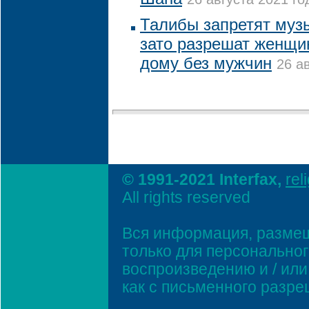
Талибы запретят муз
зато разрешат женщи
дому без мужчин
26 а
© 1991-2021 Interfax,
rel
All rights reserved
Вся информация, размещ
только для персонально
воспроизведению и / ил
как с письменного разр