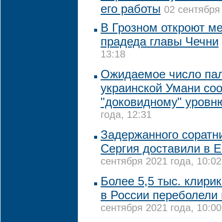
его работы
02 сентября 
В Грозном откроют ме
прадеда главы Чечни
13:18
Ожидаемое число па
украинской Умани соо
"доковидному" уровн
года, 12:31
Задержанного соратни
Сергия доставили в Е
сентября 2021 года, 10:02
Более 5,5 тыс. клири
в России переболели
сентября 2021 года, 10:00