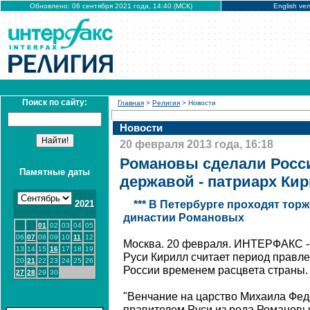
Обновлено: 06 сентября 2021 года, 14:40 (МСК)
English ver
Поиск по сайту:
Главная
>
Религия
> Новости
Новости
20 февраля 2013 года, 16:18
Романовы сделали Росс
Памятные даты
державой - патриарх Ки
2021
*** В Петербурге проходят тор
династии Романовых
01
02
03
04
05
06
07
08
09
10
11
12
Москва. 20 февраля. ИНТЕРФАКС - 
13
14
15
16
17
18
19
Руси Кирилл считает период правл
20
21
22
23
24
25
26
России временем расцвета страны.
27
28
29
30
"Венчание на царство Михаила Фед
правителем Руси из рода Романовы