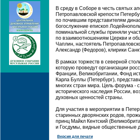
В среду в Соборе в честь святых а
Петропавловской крепости Петерб
по почившим представителям дина
богослужение епископ Лодейнопол
поминальной службы приняли участ
по взаимоотношениям Церкви и об
Чаплин, настоятель Петропавловск
Александр (Федоров), клирики Санк
В рамках торжеств в северной стол
которую проведут организации росс
Франции, Великобритании, Фонд ис
Карла Буллы (Петербург), представ
многих стран мира. Цель форума - 
исторического наследия России, в
духовных ценностей страны.
Для участия в мероприятии в Петер
старинных дворянских родов, прож
принц Майкл Кентский (Великобрит
и Госдумы, видные общественные д
Версия для печати