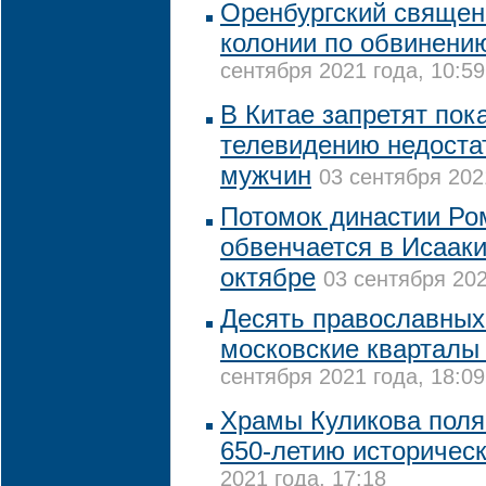
Оренбургский священ
колонии по обвинени
сентября 2021 года, 10:59
В Китае запретят пок
телевидению недоста
мужчин
03 сентября 202
Потомок династии Р
обвенчается в Исаак
октябре
03 сентября 202
Десять православных
московские кварталы
сентября 2021 года, 18:09
Храмы Куликова поля
650-летию историчес
2021 года, 17:18