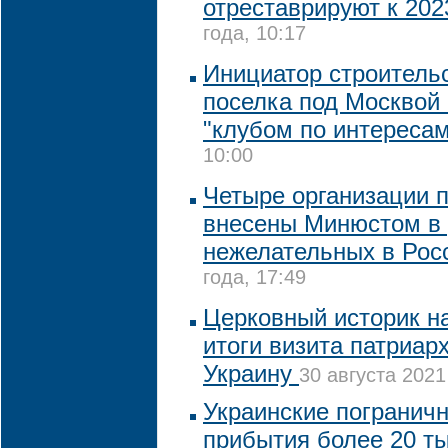
отреставрируют к 202
года, 10:17
Инициатор строительс
поселка под Москвой 
"клубом по интересам
10:00
Четыре организации 
внесены Минюстом в 
нежелательных в Рос
года, 17:49
Церковный историк н
итоги визита патриа
Украину
30 августа 2021
Украинские погранич
прибытия более 20 ты