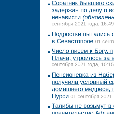
Соратник бывшего сх
задержан по делу о 
ненависти
(обновленн
сентября 2021 года, 16:49
Подростки пытались 
в Севастополе
01 сент
Число писем к Богу, 
Плача, утроилось за
сентября 2021 года, 10:15
Пенсионерка из Набе
получила условный с
домашнего медресе, 
Нурси
01 сентября 2021 
Талибы не возьмут в
правительство Афган