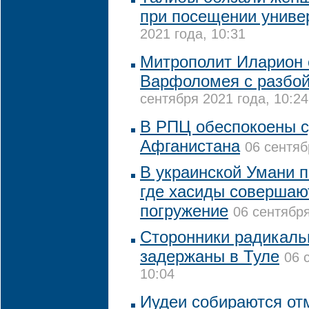
при посещении униве
2021 года, 10:31
Митрополит Иларион 
Варфоломея с разбой
сентября 2021 года, 10:24
В РПЦ обеспокоены с
Афганистана
06 сентяб
В украинской Умани п
где хасиды совершаю
погружение
06 сентября
Сторонники радикаль
задержаны в Туле
06 
10:04
Иудеи собираются отм