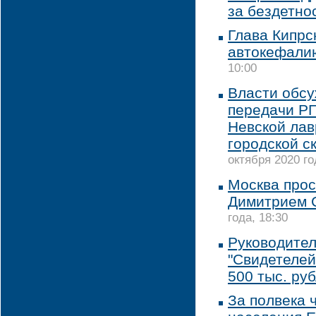
за бездетно
Глава Кипрс
автокефали
10:00
Власти обс
передачи РП
Невской лав
городской с
октября 2020 го
Москва прос
Димитрием 
года, 18:30
Руководител
"Свидетелей
500 тыс. ру
За полвека 