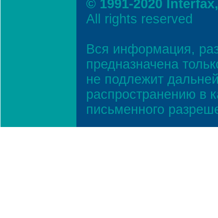
© 1991-2020 Interfax
All rights reserved
Вся информация, ра
предназначена тольк
не подлежит дальней
распространению в к
письменного разреш