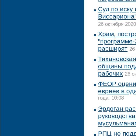
Суд по иску
Виссариона"
26 октября 2020
Храм, постр
"программе-2
расширят
26
Тихановская
общины под
рабочих
26 о
ФЕОР оцени
евреев в од
года, 10:08
Эрдоган рас
руководства
мусульмана
РПЦ не под