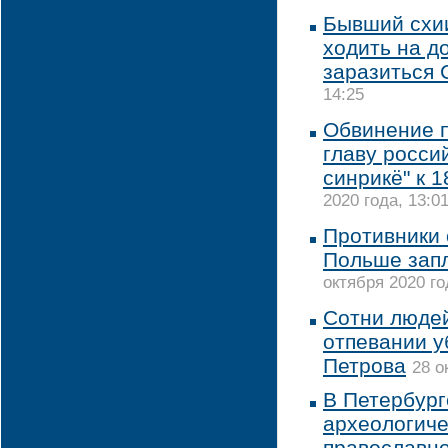
Бывший схии
ходить на д
заразиться 
14:25
Обвинение п
главу росси
синрикё" к 
2020 года, 13:0
Противники 
Польше зап
октября 2020 го
Сотни людей
отпевании у
Петрова
28 о
В Петербург
археологиче
православно