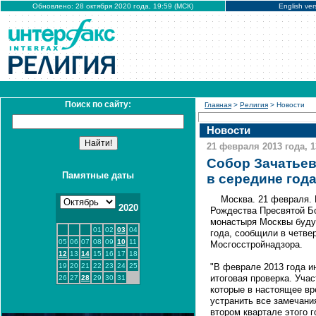
Обновлено: 28 октября 2020 года, 19:59 (МСК)
English ver
Поиск по сайту:
Главная
>
Религия
> Новости
Новости
21 февраля 2013 года, 1
Собор Зачатьев
Памятные даты
в середине год
Москва. 21 февраля.
2020
Рождества Пресвятой Б
монастыря Москвы буду
01
02
03
04
года, сообщили в четве
05
06
07
08
09
10
11
Мосгосстройнадзора.
12
13
14
15
16
17
18
19
20
21
22
23
24
25
"В феврале 2013 года и
итоговая проверка. Уча
26
27
28
29
30
31
которые в настоящее вр
устранить все замечани
втором квартале этого г