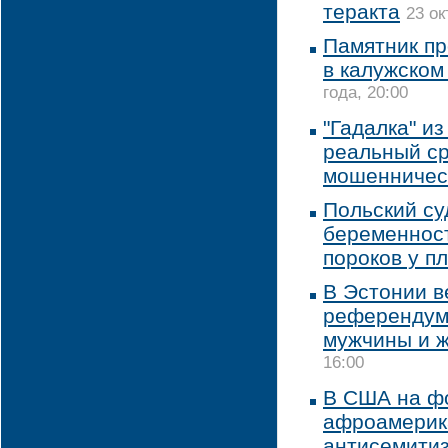
теракта
23 ок
Памятник пр
в калужском
года, 20:00
"Гадалка" и
реальный с
мошенничес
Польский су
беременност
пороков у п
В Эстонии в
референдум 
мужчины и 
16:00
В США на ф
афроамерик
антисемити