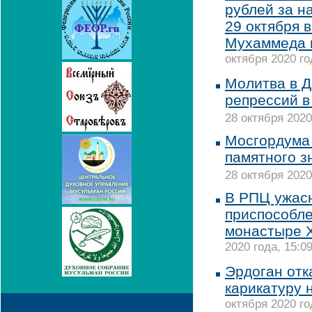
рублей за н
29 октября 
Мухаммеда и
октября 2020 го
Молитва в Д
репрессий в
28 октября 2020
Мосгордума
памятного з
28 октября 2020
В РПЦ ужасн
приспособле
монастыре 
2020 года, 15:0
Эрдоган отк
карикатуру 
октября 2020 го