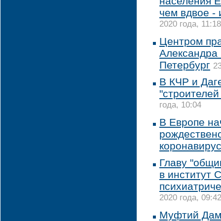
населения Е
чем вдвое -
2020 года, 11:18
Центром пра
Александра 
Петербург
23
В КЧР и Даг
"строителей
года, 10:04
В Европе на
рождественс
коронавиру
Главу "общи
в институт 
психиатриче
2020 года, 09:4
Муфтий Дама