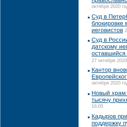
октября 2020 го
Суд в Петер
блокировке 
иеговистов
2
Суд в Росси
датскому ие
оставшийся
27 октября 2020
Кантор внов
Европейског
октября 2020 го
Новый храм 
тысячу при
16:05
Кадыров при
поддержку п