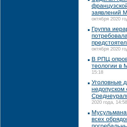
французской
заявлений М
октября 2020 го
Группа иера
потребовала
предстоятел
октября 2020 го
В РПЦ опро
теологии в
15:18
Уголовные д
недопуском 
Среднеурал
2020 года, 14:5
Мусульмана
всех обрядо
погребальн