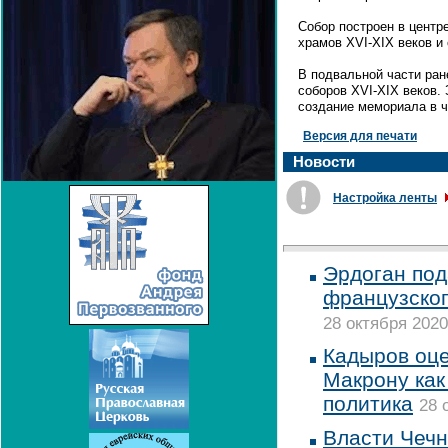
Собор построен в центр
храмов XVI-XIX веков и
В подвальной части ра
соборов XVI-XIX веков.
создание мемориала в ч
Версия для печати
Новости
Настройка ленты
Эрдоган под
французског
28 октября 2020
Кадыров оце
Макрону как
политика
28 
Власти Чечн