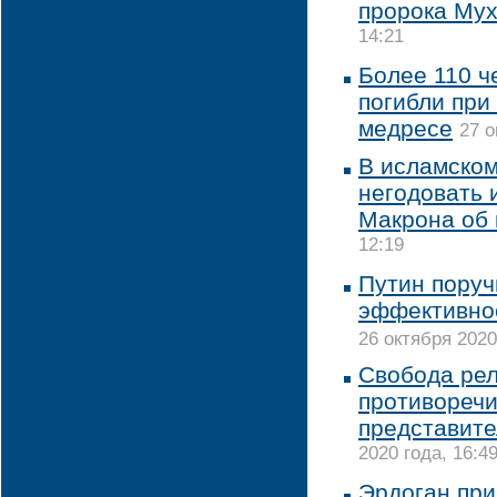
пророка Му
14:21
Более 110 ч
погибли при
медресе
27 о
В исламско
негодовать 
Макрона об
12:19
Путин поруч
эффективно
26 октября 2020
Свобода рел
противоречи
представите
2020 года, 16:4
Эрдоган при