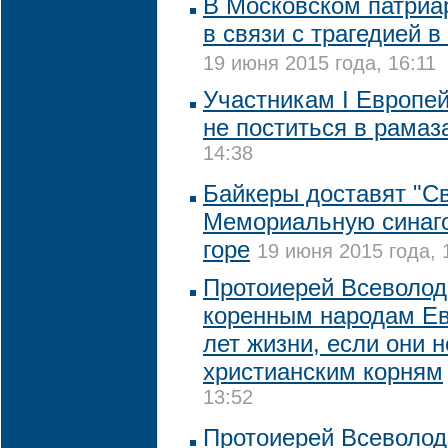
В Московском патриа
в связи с трагедией в
19 июня 2015 года, 16:11
Участникам I Европей
не поститься в рамаз
14:38
Байкеры доставят "Св
Мемориальную синаго
горе
19 июня 2015 года, 
Протоиерей Всеволод
коренным народам Ев
лет жизни, если они н
христианским корням
13:52
Протоиерей Всеволод