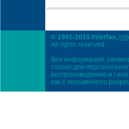
© 1991-2015 Interfax,
rel
All rights reserved
Вся информация, размещ
только для персонально
воспроизведению и / ил
как с письменного разр