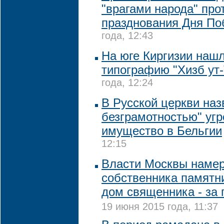
"врагами народа" про
празднования Дня П
года, 12:43
На юге Киргизии наш
типографию "Хизб ут
года, 12:24
В Русской церкви на
безграмотностью" угр
имущество в Бельгии
12:15
Власти Москвы намер
собственника памятни
дом священника - за
19 июня 2015 года, 11:37