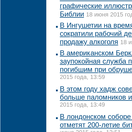
графические иллюстр
Библии
18 июня 2015 го
В Ингушетии на врем
сократили рабочий де
продажу алкоголя
18 и
В американском Бер
заупокойная служба п
погибшим при обруше
2015 года, 13:59
В этом году хадж сове
больше паломников 
2015 года, 13:49
В лондонском соборе
отметят 200-летие би