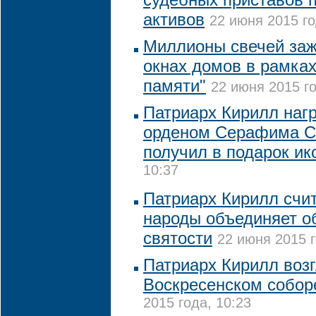
активов
22 июня 2015 го
Миллионы свечей зажг
окнах домов в рамках
памяти"
22 июня 2015 го
Патриарх Кирилл наг
орденом Серафима С
получил в подарок ик
10:37
Патриарх Кирилл счит
народы объединяет о
святости
22 июня 2015 г
Патриарх Кирилл возг
Воскресенском собор
2015 года, 10:23