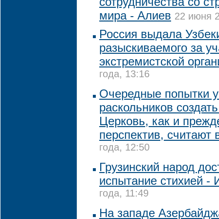
сотрудничества со ст
мира - Алиев
22 июня 2
Россия выдала Узбек
разыскиваемого за уч
экстремистской орган
года, 13:16
Очередные попытки у
раскольников создат
Церковь, как и прежд
перспектив, считают 
года, 12:50
Грузинский народ до
испытание стихией - И
года, 11:49
На западе Азербайдж