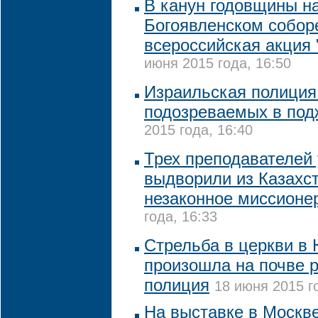
В канун годовщины н
Богоявленском собор
всероссийская акция 
июня 2015 года, 16:50
Израильская полиция
подозреваемых в под
2015 года, 16:40
Трех преподавателей
выдворили из Казахст
незаконное миссионе
года, 16:33
Стрельба в церкви в
произошла на почве р
полиция
18 июня 2015 г
На выставке в Москв