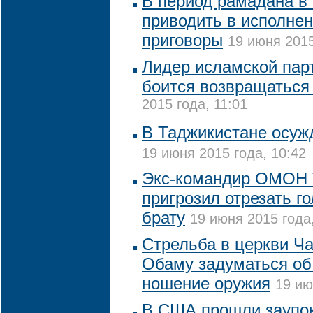
В период рамадана в 
приводить в исполне
приговоры
19 июня 2015
Лидер исламской пар
боится возвращаться
2015 года, 11:01
В Таджикистане осуж
19 июня 2015 года, 10:42
Экс-командир ОМОН 
пригрозил отрезать г
брату
19 июня 2015 года
Стрельба в церкви Ч
Обаму задуматься об
ношение оружия
19 ию
В США прошли заупо