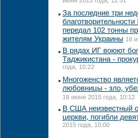
июня 2015 года, 12:51
За последние три нед
благотворительности 
передал 102 тонны п
жителям Украины
18 и
В рядах ИГ воюют бо
Таджикистана - проку
года, 10:22
Многоженство являетс
любовницы - зло, убе
18 июня 2015 года, 10:12
В США неизвестный о
церкви, погибли девя
2015 года, 10:00