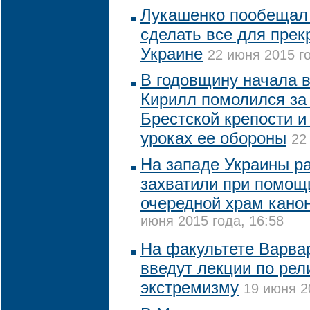
Лукашенко пообещал 
сделать все для пре
Украине
22 июня 2015 го
В годовщину начала 
Кирилл помолился за 
Брестской крепости и
уроках ее обороны
22
На западе Украины р
захватили при помощи
очередной храм кано
июня 2015 года, 16:58
На факультете Варва
введут лекции по рел
экстремизму
19 июня 2