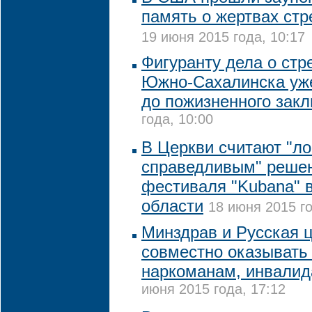
память о жертвах ст
19 июня 2015 года, 10:17
Фигуранту дела о стр
Южно-Сахалинска уже
до пожизненного зак
года, 10:00
В Церкви считают "л
справедливым" решен
фестиваля "Kubana" 
области
18 июня 2015 го
Минздрав и Русская ц
совместно оказывать
наркоманам, инвали
июня 2015 года, 17:12