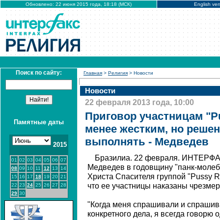
Обновлено: 22 июня 2015 года, 18:18 (МСК)
English ver
Поиск по сайту:
Главная
>
Религия
> Новости
Новости
22 февраля 2013 года, 10:00
Приговор участницам "Pu
Памятные даты
менее жестким, но решен
выполнять - Медведев
2015
Бразилиа. 22 февраля. ИНТЕРФА
01
02
03
04
05
06
07
Медведев в годовщину "панк-молебн
08
09
10
11
12
13
14
Христа Спасителя группой "Pussy Ri
15
16
17
18
19
20
21
что ее участницы наказаны чрезмер
22
23
24
25
26
27
28
29
30
"Когда меня спрашивали и спрашив
конкретного дела, я всегда говорю о