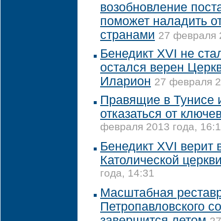
возобновление пост
поможет наладить о
странами
27 февраля 
Бенедикт XVI не ста
остался верен Церкв
Иларион
27 февраля 2
Правящие в Тунисе 
отказаться от ключе
февраля 2013 года, 16:
Бенедикт XVI верит 
Католической церкв
года, 14:31
Масштабная рестав
Петропавловского с
завершится летом
27