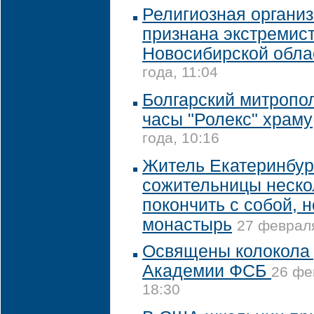
Религиозная организ
признана экстремист
Новосибирской обла
года, 11:04
Болгарский митропо
часы "Ролекс" храму
года, 10:16
Житель Екатеринбур
сожительницы неско
покончить с собой, н
монастырь
27 февраля
Освящены колокола 
Академии ФСБ
26 фе
18:30