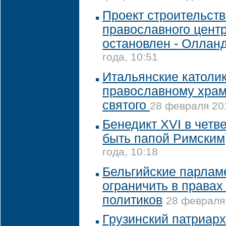
Проект строительств
православного цент
остановлен - Оллан
года, 10:51
Итальянские католи
православному храм
святого
28 февраля 201
Бенедикт XVI в четв
быть папой Римским
года, 10:18
Бельгийские парлам
ограничить в правах
политиков
28 февраля 
Грузинский патриарх 