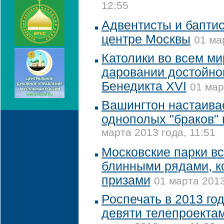
12:55
Адвентисты и баптис
центре Москвы
01 ма
Католики во всем ми
даровании достойно
Бенедикта XVI
01 мар
Вашингтон настаива
однополых "браков"
марта 2013 года, 11:51
Московские парки в
блинными рядами, к
призами
01 марта 2013
Роспечать в 2013 г
девяти телепроекта