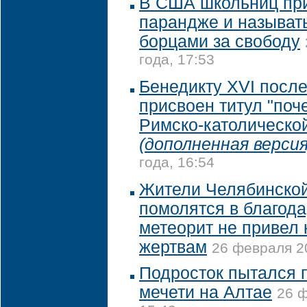
В США школьниц при
парандже и называт
борцами за свободу
года, 17:53
Бенедикту XVI после
присвоен титул "по
Римско-католической
(дополненная версия
года, 16:54
Жители Челябинской
помолятся в благодар
метеорит не привел 
жертвам
26 февраля 20
Подросток пытался 
мечети на Алтае
26 ф