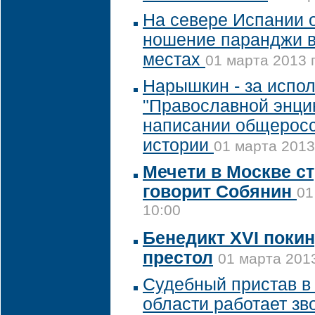
На севере Испании 
ношение паранджи 
местах
01 марта 2013 г
Нарышкин - за испо
"Православной энци
написании общеросс
истории
01 марта 2013
Мечети в Москве ст
говорит Собянин
01
10:00
Бенедикт XVI поки
престол
01 марта 2013
Судебный пристав в
области работает зв