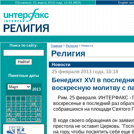
Обновлено: 01 марта 2013 года, 13:33 (МСК)
English ver
Поиск по сайту:
Главная
>
Религия
> Новости
Религия
Новости
25 февраля 2013 года, 10:18
Памятные даты
Бенедикт XVI в последни
воскресную молитву с п
2013
Рим. 25 февраля. ИНТЕРФАКС - П
01
02
03
воскресенье в последний раз обрат
04
05
06
07
08
09
10
собравшихся на площади Святого П
11
12
13
14
15
16
17
18
19
20
21
22
23
24
25
26
27
28
29
30
31
В ходе своего обращения он заявил,
престола не оставит Церковь. "Гос
на гору, чтобы посвятить себя еще