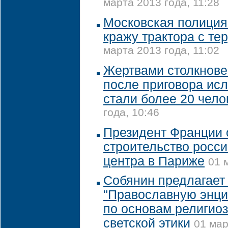
марта 2013 года, 11:28
Московская полиция
кражу трактора с те
марта 2013 года, 11:02
Жертвами столкнове
после приговора ис
стали более 20 чело
года, 10:46
Президент Франции 
строительство росси
центра в Париже
01 
Собянин предлагает
"Православную энци
по основам религиоз
светской этики
01 мар