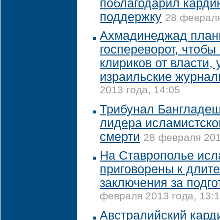
поблагодарил карди
поддержку
28 февраля
Ахмадинеджад план
госпереворот, чтобы
клириков от власти,
израильские журнал
2013 года, 14:05
Трибунал Бангладеш
лидера исламистско
смерти
28 февраля 201
На Ставрополье ис
приговорены к длит
заключения за подго
февраля 2013 года, 13:
Австралийский кард