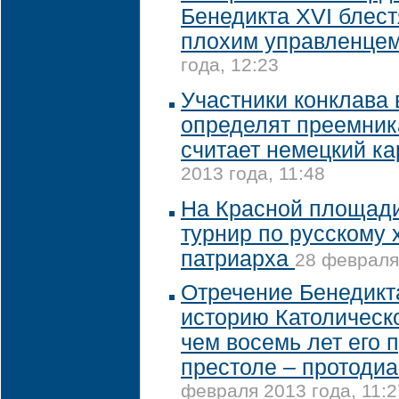
Бенедикта XVI блес
плохим управленце
года, 12:23
Участники конклава 
определят преемник
считает немецкий к
2013 года, 11:48
На Красной площади
турнир по русскому 
патриарха
28 февраля 
Отречение Бенедикт
историю Католическ
чем восемь лет его 
престоле – протодиа
февраля 2013 года, 11:2