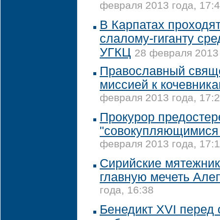
февраля 2013 года, 17:
В Карпатах проходя
слалому-гиганту ср
УГКЦ
28 февраля 2013 
Православный свяще
миссией к кочевник
февраля 2013 года, 17:
Прокурор предостер
"совокупляющимися
февраля 2013 года, 17:1
Сирийские мятежник
главную мечеть Але
года, 16:38
Бенедикт XVI перед