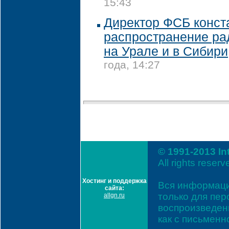
15:43
Директор ФСБ конст
распространение ра
на Урале и в Сибири
года, 14:27
© 1991-2013 In
All rights reserv
Хостинг и поддержка
Вся информаци
сайта:
только для пе
allgn.ru
воспроизведени
как с письмен