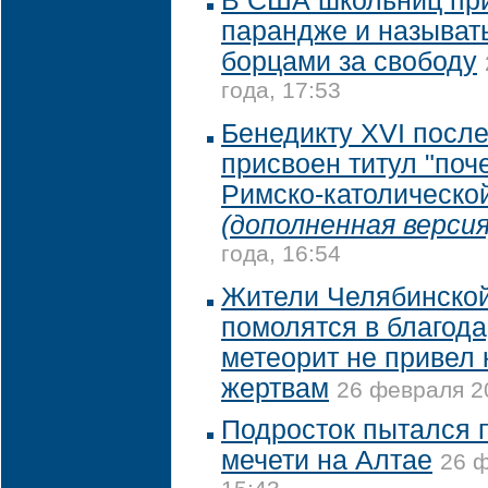
В США школьниц при
парандже и называт
борцами за свободу
года, 17:53
Бенедикту XVI после
присвоен титул "по
Римско-католической
(дополненная версия
года, 16:54
Жители Челябинской
помолятся в благодар
метеорит не привел 
жертвам
26 февраля 20
Подросток пытался 
мечети на Алтае
26 ф