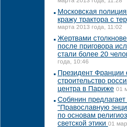
марта 2013 года, 11:28
Московская полиция
кражу трактора с те
марта 2013 года, 11:02
Жертвами столкнове
после приговора ис
стали более 20 чело
года, 10:46
Президент Франции 
строительство росси
центра в Париже
01 
Собянин предлагает
"Православную энци
по основам религиоз
светской этики
01 мар