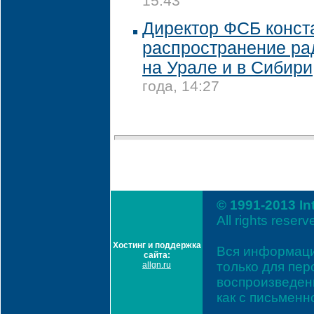
15:43
Директор ФСБ конст
распространение ра
на Урале и в Сибири
года, 14:27
© 1991-2013 In
All rights reserv
Хостинг и поддержка
Вся информаци
сайта:
только для пе
allgn.ru
воспроизведени
как с письмен