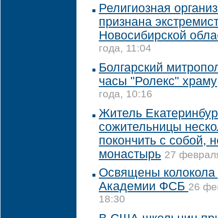
Религиозная организ
признана экстремист
Новосибирской обла
года, 11:04
Болгарский митропо
часы "Ролекс" храму
года, 10:16
Житель Екатеринбур
сожительницы неско
покончить с собой, н
монастырь
27 февраля
Освящены колокола 
Академии ФСБ
26 фе
18:30