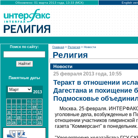
Обновлено: 01 марта 2013 года, 13:33 (МСК)
English ver
Поиск по сайту:
Главная
>
Религия
> Новости
Религия
Новости
25 февраля 2013 года, 10:55
Памятные даты
Теракт в отношении исл
Дагестана и похищение 
2013
Подмосковье объединил
01
02
03
04
05
06
07
08
09
10
Москва. 25 февраля. ИНТЕРФАКС
11
12
13
14
15
16
17
уголовные дела, возбужденные в П
18
19
20
21
22
23
24
отношении участников гимринской 
25
26
27
28
29
30
31
газета "Коммерсант" в понедельник.
"Удовлетворив ходатайства ГСУ СК