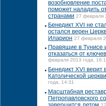
возобновление пост
поможет наладить о
странами
27 февраля 
Бенедикт XVI не ста
остался верен Церкв
Иларион
27 февраля 2
Правящие в Тунисе 
отказаться от ключе
февраля 2013 года, 16:
Бенедикт XVI верит 
Католической церкв
года, 14:31
Масштабная рестав
Петропавловского с
завершится летом
27