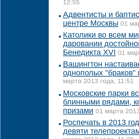
12:55
Адвентисты и баптис
центре Москвы
01 ма
Католики во всем ми
даровании достойно
Бенедикта XVI
01 мар
Вашингтон настаива
однополых "браков"
марта 2013 года, 11:51
Московские парки в
блинными рядами, к
призами
01 марта 2013
Роспечать в 2013 г
девяти телепроекта