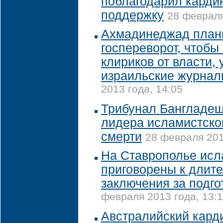
поблагодарил карди
поддержку
28 февраля
Ахмадинеджад план
госпереворот, чтобы
клириков от власти,
израильские журнал
2013 года, 14:05
Трибунал Бангладеш
лидера исламистско
смерти
28 февраля 201
На Ставрополье ис
приговорены к длит
заключения за подго
февраля 2013 года, 13:
Австралийский кард