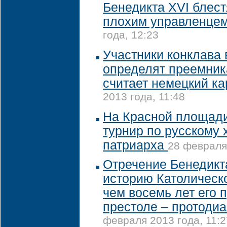
Бенедикта XVI блес
плохим управленце
года, 12:23
Участники конклава 
определят преемник
считает немецкий к
2013 года, 11:48
На Красной площади
турнир по русскому 
патриарха
28 февраля 
Отречение Бенедикт
историю Католическ
чем восемь лет его 
престоле – протодиа
февраля 2013 года, 11:2