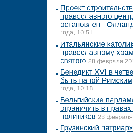
Проект строительств
православного цент
остановлен - Оллан
года, 10:51
Итальянские католи
православному храм
святого
28 февраля 201
Бенедикт XVI в четв
быть папой Римским
года, 10:18
Бельгийские парлам
ограничить в правах
политиков
28 февраля 
Грузинский патриарх 