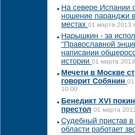
На севере Испании 
ношение паранджи 
местах
01 марта 2013 г
Нарышкин - за испо
"Православной энци
написании общеросс
истории
01 марта 2013
Мечети в Москве ст
говорит Собянин
01
10:00
Бенедикт XVI поки
престол
01 марта 2013
Судебный пристав в
области работает зв