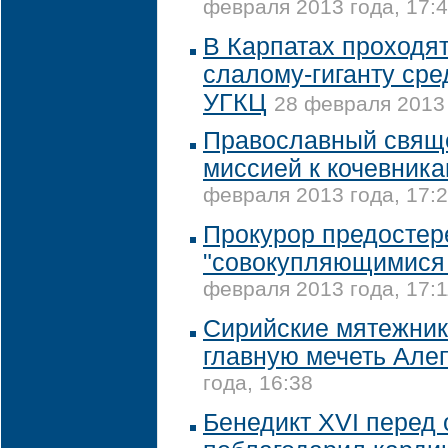
февраля 2013 года, 17:
В Карпатах проходя
слалому-гиганту ср
УГКЦ
28 февраля 2013 
Православный свяще
миссией к кочевник
февраля 2013 года, 17:
Прокурор предостер
"совокупляющимися
февраля 2013 года, 17:1
Сирийские мятежник
главную мечеть Але
года, 16:38
Бенедикт XVI перед