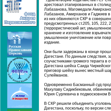
арестовал этапированных в столиц
Лабазанова, Магомедали Амирхано
Лабазанов, Амирханов и Гаджиев в 
из них обвиняются СКР в совершен
предусмотренных ст.205, 105, 222, 
(террористический акт, умышленное
хранение и изготовление взрывчатк
умышленное уничтожение или повре
издание.
Они были задержаны в конце прошл
Дагестане. По данным следствия, 
соучастниками громкого теракта в 
Дагестана шейха Саида Чиркейского
приговор шейху вынес местный ша
Сулейманов.
Одновременно Басманный суд прод
Махулаву Сидикбековым, обвиняе
Юрия Сурлевича в подмосковном В
В СКР решили объединить уголовны
Дагестана, поскольку, по версии сл