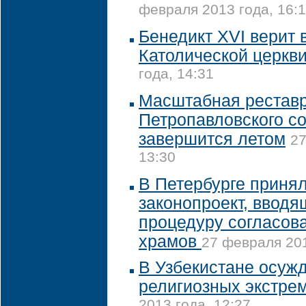
февраля 2013 года, 16:
Бенедикт XVI верит 
Католической церкв
года, 14:31
Масштабная рестав
Петропавловского с
завершится летом
27
13:30
В Петербурге принял
законопроект, ввод
процедуру согласова
храмов
27 февраля 201
В Узбекистане осуж
религиозных экстре
2013 года, 12:27