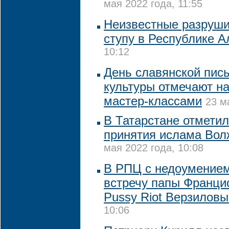
мая 2022 года, 11:55
Неизвестные разруши
ступу в Республике А
10:12
День славянской пис
культуры отмечают н
мастер-классами
23 м
В Татарстане отметил
принятия ислама Вол
мая 2022 года, 10:08
В РПЦ с недоумение
встречу папы Франци
Pussy Riot Верзилов
10:06