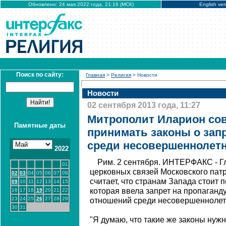
Обновлено: 24 мая 2022 года, 21:16 (МСК)
English ver
Поиск по сайту:
Главная
>
Религия
> Новости
Новости
02 сентября 2013 года, 11:27
Митрополит Иларион сов
Памятные даты
принимать законы о зап
среди несовершеннолет
2022
Рим. 2 сентября. ИНТЕРФАКС - Г
01
церковных связей Московского пат
02
03
04
05
06
07
08
считает, что странам Запада стоит 
09
10
11
12
13
14
15
которая ввела запрет на пропаган
16
17
18
19
20
21
22
23
24
25
26
27
28
29
отношений среди несовершеннолет
30
31
"Я думаю, что такие же законы нужн