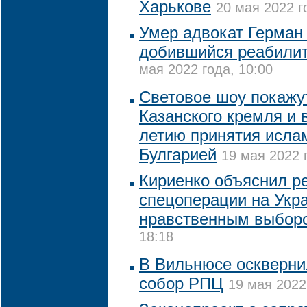
Харькове
20 мая 2022 г
Умер адвокат Герман
добившийся реабилит
мая 2022 года, 10:00
Световое шоу покажут
Казанского кремля и в
летию принятия исла
Булгарией
19 мая 2022 
Кириенко объяснил р
спецоперации на Укр
нравственным выбор
18:18
В Вильнюсе оскверн
собор РПЦ
19 мая 2022