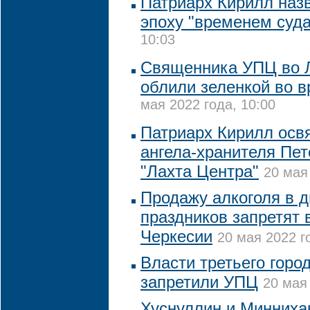
Патриарх Кирилл на
эпоху "временем суда
10:03
Священника УПЦ во Л
облили зеленкой во в
мая 2022 года, 10:00
Патриарх Кирилл осв
ангела-хранителя Пет
"Лахта Центра"
20 мая
Продажу алкоголя в 
праздников запретят 
Черкесии
20 мая 2022 г
Власти третьего горо
запретили УПЦ
20 мая 
Хуснуллин и Минниха