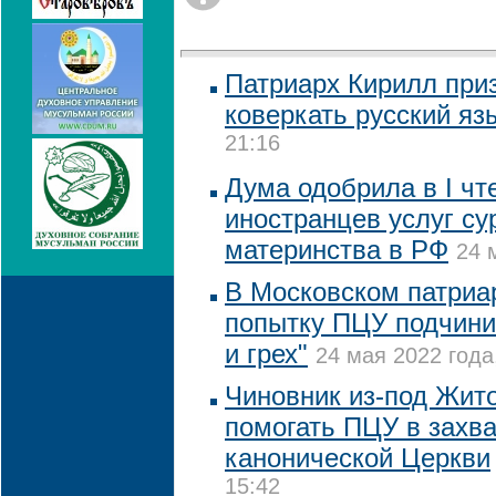
Патриарх Кирилл при
коверкать русский яз
21:16
Дума одобрила в I чт
иностранцев услуг су
материнства в РФ
24 
В Московском патриа
попытку ПЦУ подчинит
и грех"
24 мая 2022 года
Чиновник из-под Жит
помогать ПЦУ в захв
канонической Церкви
15:42