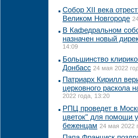
Собор XII века отрес
Великом Новгороде
2
В Кафедральном соб
назначен новый дире
14:09
Большинство клирико
Донбасс
24 мая 2022 год
Патриарх Кирилл вер
церковного раскола н
2022 года, 13:20
РПЦ проведет в Моск
цветок" для помощи 
беженцам
24 мая 2022 
Папа Франциск поздр