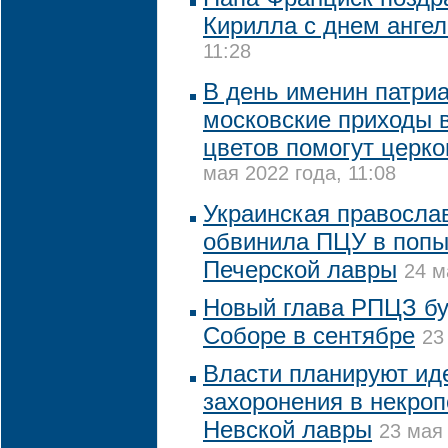
Кирилла с днем ангел
11:28
В день именин патри
московские приходы 
цветов помогут церк
мая 2022 года, 11:08
Украинская правосла
обвинила ПЦУ в попы
Печерской лавры
24 м
Новый глава РПЦЗ бу
Соборе в сентябре
23
Власти планируют ид
захоронения в некро
Невской лавры
23 мая 