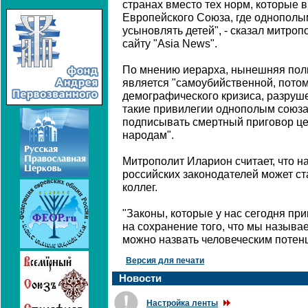
странах вместо тех норм, которые 
Европейского Союза, где однополы
усыновлять детей", - сказал митро
сайту "Asia News".
По мнению иерарха, нынешняя поли
является "самоубийственной, потом
демографического кризиса, разруше
такие привилегии однополым союзам
подписывать смертный приговор це
народам".
Митрополит Иларион считает, что н
российских законодателей может ст
коллег.
"Законы, которые у нас сегодня пр
на сохранение того, что мы называе
можно назвать человеческим потенц
Версия для печати
Новости
Настройка ленты