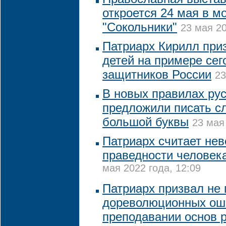
откроется 24 мая в м
"Сокольники"
23 мая 20
Патриарх Кирилл при
детей на примере се
защитников России
23
В новых правилах ру
предложили писать сл
большой буквы
23 мая
Патриарх считает нев
праведности человека
мая 2022 года, 12:09
Патриарх призвал не 
дореволюционных ош
преподавании основ 