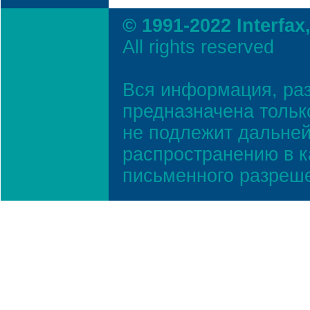
© 1991-2022 Interfax
All rights reserved
Вся информация, ра
предназначена тольк
не подлежит дальней
распространению в к
письменного разреш