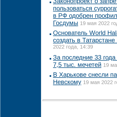
Законопроект о запр
пользоваться суррог
в РФ одобрен профи
Госдумы
19 мая 2022 го
Основатель World Hal
создать в Татарстане
2022 года, 14:39
За последние 33 года
7,5 тыс. мечетей
19 ма
В Харькове снесли п
Невскому
19 мая 2022 г