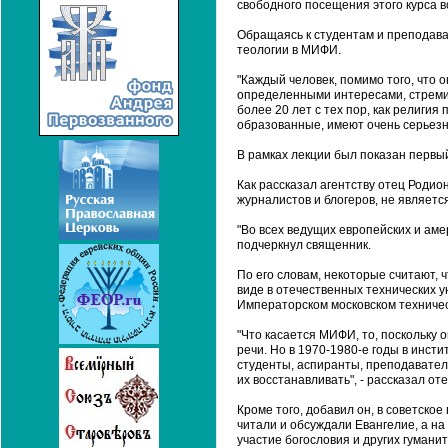
свободного посещения этого курса в
Обращаясь к студентам и преподава
теологии в МИФИ.
"Каждый человек, помимо того, что о
определенными интересами, стремит
более 20 лет с тех пор, как религи
образованные, имеют очень серьезны
В рамках лекции был показан первы
Как рассказал агентству отец Родион
журналистов и блогеров, не являетс
"Во всех ведущих европейских и аме
подчеркнул священник.
По его словам, некоторые считают, ч
виде в отечественных технических у
Императорском московском техничес
"Что касается МИФИ, то, поскольку о
речи. Но в 1970-1980-е годы в инс
студенты, аспиранты, преподавател
их восстанавливать", - рассказал от
Кроме того, добавил он, в советск
читали и обсуждали Евангелие, а на
участие богословия и других гуман