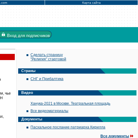
x.com
Карта сайта
Вход
для подписчиков
Сделать страницу
"Религия" стартовой
Страны
СНГ и Прибалтика
н
Видео
и, чье
АН
Ханука-2021 в Москве. Театральная площадь
Все видеоматериалы
х,
Документы
Пасхальное послание патриарха Кирилла
Все документы