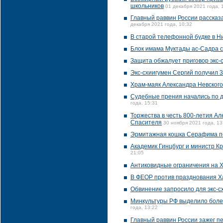
школьников
01 декабря 2021 года, 
Главный раввин России рассказа
декабря 2021 года, 10:32
В старой телефонной будке в Н
Блок имама Муктады ас-Садра с
Защита обжалует приговор экс-
Экс-схиигумен Сергий получил 3
Храм-маяк Александра Невского
Судебные прения начались по д
года, 15:31
Торжества в честь 800-летия А
Спасителя
30 ноября 2021 года, 13
Эрмитажная кошка Серафима пе
Академик Гинцбург и министр К
21:05
Антиковидные ограничения на Х
В ФЕОР против празднования Х
Обвинение запросило для экс-с
Минкультуры РФ выделило более
года, 13:22
Главный раввин России зажег п