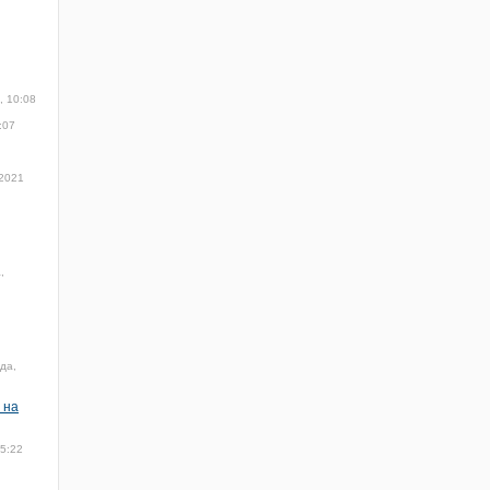
, 10:08
:07
 2021
,
да,
 на
15:22