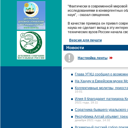
"Фактически в современной мирово
исследованиями в конвергентных об
наук", - сказал священник.
В качестве примера он привел совр
наука не сделает вклад в эту интер
технических вузов России начала св
Версия для печати
Новости
Настройка ленты
Глава УГКЦ сообщил о возможно
На Хануку в Еврейском музее М
Коллективные молитвы, приоста
10:01
Илия II благодарит патриарха 
2021 года, 18:11
Соратника бывшего уральского 
Республика Алтай объявит трех
декабря 2021 года, 14:32
Всемирный русский собор призв