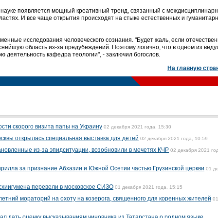
й науке появляется мощный креативный тренд, связанный с междисциплинар
ластях. И все чаще открытия происходят на стыке естественных и гуманитар
еменные исследования человеческого сознания. "Будет жаль, если отечестве
еснейшую область из-за предубеждений. Поэтому логично, что в одном из вед
ою деятельность кафедра теологии", - заключил богослов.
На главную стра
сти скорого визита папы на Украину
02 декабря 2021 года, 15:30
осквы открылась специальная выставка для детей
02 декабря 2021 года, 10:59
новленные из-за эпидситуации, возобновили в мечетях КЧР
02 декабря 2021 го
Кирилла за признание Абхазии и Южной Осетии частью Грузинской церкви
01 д
схиигумена перевели в московское СИЗО
01 декабря 2021 года, 15:15
летний мораторий на охоту на козерога, священного для коренных жителей
0
ал дать оценку высказываниям чиновника из Татарстана о родном языке