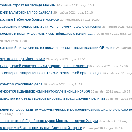
ограмме строят на западе Москвы
29 ноября 2021 года, 10:31
нский мультсериал про дьявола
29 ноября 2021 года, 10:10
Царствие Небесное больше космоса
29 ноября 2021 года, 10:09
разование и социальный статус не помогут в деле спасения
29 ноября 2021 года
продажу и покупку фейковых сертификатов о вакцинации
29 ноября 2021 года, 10
ря 2021 года, 10:06
ственной дискуссии по вопросу о повсеместном введении QR-кодов
26 ноября
ину на концерт Инстасамки
26 ноября 2021 года, 17:51
ы под Тулой благоустроили родник для паломников
26 ноября 2021 года, 12:26
иссионеров" запрещенной в РФ экстремистской организации
26 ноября 2021 года
гурантом уголовного дела
26 ноября 2021 года, 11:58
откроется в Даниловском ивент-холле в конце ноября
26 ноября 2021 года, 10:24
азахстан на съезд лидеров мировых и традиционных религий
26 ноября 2021 го
ирной конференции по межкультурному и межрелигиозному диалогу отложено
2021 года, 17:18
ут посетителей Еврейского музея Москвы накануне Хануки
25 ноября 2021 года, 
 на встречу с благотворителями Армянской церкви
25 ноября 2021 года, 15:14