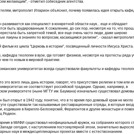
сем желающим", - отметил собеседник агентства.
телям, митрополит Иларион объяснил, почему появилась идея открыть кафе
н развивается как специалист в конкретной области наук... еще и обладает
ся быть эрудированным. К сожалению, до сих пор, несмотря на то, что прош
я перестала быть запретной темой, все еще очень часто люди, даже широко
е лакуны в знаниях по вопросам, касающимся религии", - сказал митрополит
й фильм из цикла "Церковь в истории", посвященный личности Иисуса Христа.
, кафедра теологии в вузе, где готовят физиков, несмотря на протесты ряда 
я чем-то новым в мировой практике.
риканских университетах всегда существовали факультеты и кафедры теологии
то это всего лишь дань истории, говорят, что присутствие религии в том или 
ниверситетах не соответствует российской традиции. Однако, например, в
ком университете (ныне МГТУ им. Баумана) изначально существовал домовы
н был открыт в 1942 году, понятно, что в то время про домовый храм не могло
титуте существовали так называемые реставрационные отряды, в которые вхо
и, ездившие в Кирилло-Белозерский, Ферапонтов и другие монастыри и помо
ец Родион.
ое время в МИФИ существовал неофициальный кружок, на собраниях которого 
 Западе сегодня, с наступлением постсекулярной эпохи, значительно выросл
итарных наук в междисциплинарных проектах вместе с естествознанием.