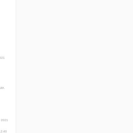
021
ода,
 2021
12:40