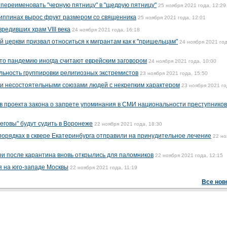
переименовать "черную пятницу" в "щедрую пятницу"
25 ноября 2021 года, 12:29
липпинах вырос фрукт размером со священника
25 ноября 2021 года, 12:01
редивших храм VIII века
24 ноября 2021 года, 16:18
 церкви призвал относиться к мигрантам как к "пришельцам"
24 ноября 2021 год
что пандемию иногда считают еврейским заговором
24 ноября 2021 года, 10:00
льность группировки религиозных экстремистов
23 ноября 2021 года, 15:50
и несостоятельными союзами людей с некрепким характером
23 ноября 2021 го
 проекта закона о запрете упоминания в СМИ национальности преступников
говы" будут судить в Воронеже
22 ноября 2021 года, 18:30
порядках в сквере Екатеринбурга отправили на принудительное лечение
22 но
и после карантина вновь открылись для паломников
22 ноября 2021 года, 12:15
я на юго-западе Москвы
22 ноября 2021 года, 11:19
Все нов