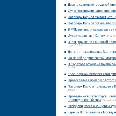
Девять храмов по городской пр
Суд в Петербурге запретил япо
Патриарх Кирилл считает, что 
Патриарх Кирилл сказал, что об
В РПЦ призвали наказывать за 
Иудеи празднуют Хануку
29 нояб
В РПЦ призвали к широкой обще
года, 20:23
Депутат пожаловалась Бастрык
На малой родине святой Матрон
В Саратове осуждена группа "м
12:10
Красноярский иеговист стал фи
Православная ярмарка "Артос" 
Патриарх Кирилл приглашен в К
10:00
Проведение в Петербурге Всем
неопределенный срок
25 ноября 
Экскурсии, квест и концерты жд
Гарегин II отправился в Москву