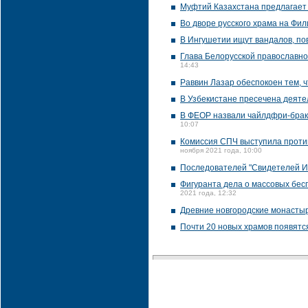
Муфтий Казахстана предлагает 
Во дворе русского храма на Фи
В Ингушетии ищут вандалов, пов
Глава Белорусской православной
14:43
Раввин Лазар обеспокоен тем, 
В Узбекистане пресечена деяте
В ФЕОР назвали чайлдфри-брак
10:07
Комиссия СПЧ выступила против
ноября 2021 года, 10:00
Последователей "Свидетелей Ие
Фигуранта дела о массовых бес
2021 года, 12:32
Древние новгородские монастыр
Почти 20 новых храмов появятс