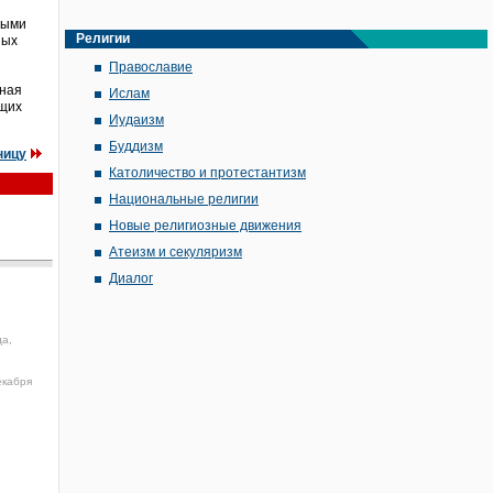
ными
Религии
ных
Православие
нная
Ислам
ущих
Иудаизм
Буддизм
ницу
Католичество и протестантизм
Национальные религии
Новые религиозные движения
Атеизм и секуляризм
Диалог
да,
екабря
1