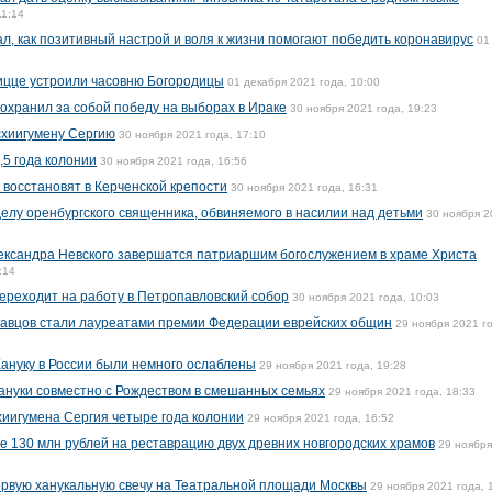
11:14
л, как позитивный настрой и воля к жизни помогают победить коронавирус
01
ицце устроили часовню Богородицы
01 декабря 2021 года, 10:00
охранил за собой победу на выборах в Ираке
30 ноября 2021 года, 19:23
схиигумену Сергию
30 ноября 2021 года, 17:10
,5 года колонии
30 ноября 2021 года, 16:56
 восстановят в Керченской крепости
30 ноября 2021 года, 16:31
елу оренбургского священника, обвиняемого в насилии над детьми
30 ноября 2
лександра Невского завершатся патриаршим богослужением в храме Христа
:14
реходит на работу в Петропавловский собор
30 ноября 2021 года, 10:03
равцов стали лауреатами премии Федерации еврейских общин
29 ноября 2021 г
ануку в России были немного ослаблены
29 ноября 2021 года, 19:28
ануки совместно с Рождеством в смешанных семьях
29 ноября 2021 года, 18:33
хиигумена Сергия четыре года колонии
29 ноября 2021 года, 16:52
 130 млн рублей на реставрацию двух древних новгородских храмов
29 ноября
ервую ханукальную свечу на Театральной площади Москвы
29 ноября 2021 года, 