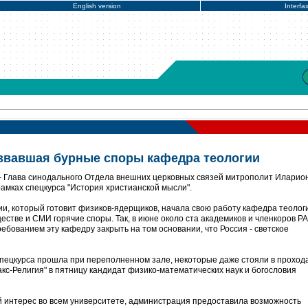
English version
Interfa
звавшая бурные споры кафедра теологии
- Глава синодального Отдела внешних церковных связей митрополит Иларио
амках спецкурса "История христианской мысли".
ии, который готовит физиков-ядерщиков, начала свою работу кафедра теологи
стве и СМИ горячие споры. Так, в июне около ста академиков и членкоров Р
ебованием эту кафедру закрыть на том основании, что Россия - светское
спецкурса прошла при переполненном зале, некоторые даже стояли в прохода
кс-Религия" в пятницу кандидат физико-математических наук и богословия
й интерес во всем университете, администрация предоставила возможность