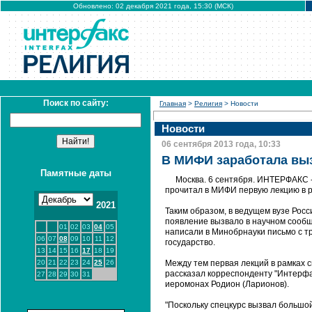
Обновлено: 02 декабря 2021 года, 15:30 (МСК)
Поиск по сайту:
Главная
>
Религия
> Новости
Новости
06 сентября 2013 года, 10:33
В МИФИ заработала вы
Памятные даты
Москва. 6 сентября. ИНТЕРФАКС 
прочитал в МИФИ первую лекцию в р
2021
Таким образом, в ведущем вузе Росс
появление вызвало в научном сообще
01
02
03
04
05
написали в Минобрнауки письмо с тр
06
07
08
09
10
11
12
государство.
13
14
15
16
17
18
19
20
21
22
23
24
25
26
Между тем первая лекций в рамках 
рассказал корреспонденту "Интерфа
27
28
29
30
31
иеромонах Родион (Ларионов).
"Поскольку спецкурс вызвал большо