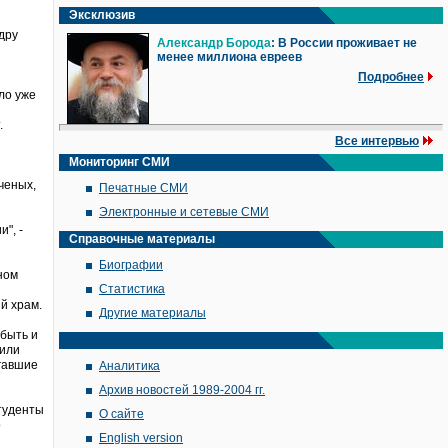
Эксклюзив
дру
Александр Борода
: В России проживает не
менее миллиона евреев
Подробнее
ло уже
.
Все интервью
Мониторинг СМИ
ученых,
Печатные СМИ
Электронные и сетевые СМИ
", -
Справочные материалы
Биографии
ином
Статистика
й храм.
Другие материалы
 быть и
дили
гавшие
Аналитика
Архив новостей 1989-2004 гг.
студенты
О сайте
о
English version