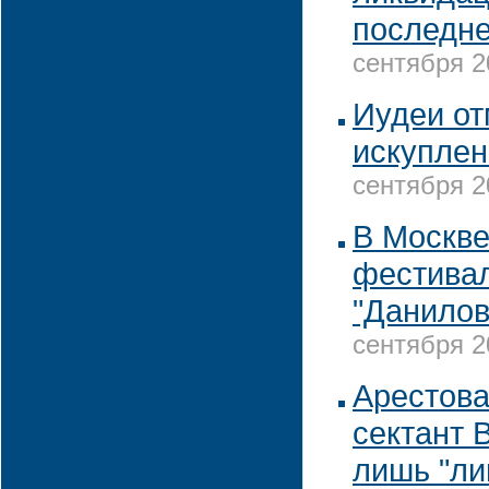
последне
сентября 2
Иудеи от
искуплен
сентября 2
В Москве
фестивал
"Данилов
сентября 2
Арестова
сектант 
лишь "ли