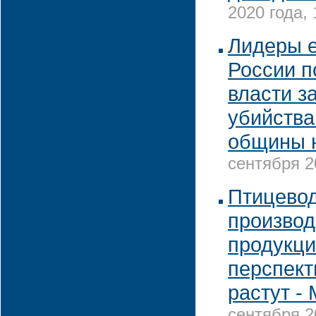
2020 года, 
Лидеры 
России п
власти з
убийства
общины 
сентября 2
Птицево
производ
продукци
перспект
растут -