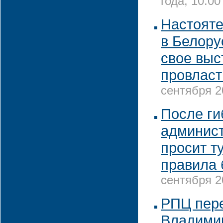
года, 10:00
Настоят
в Белору
свое выс
провлас
сентября 2
После ги
админист
просит т
правила 
сентября 2
РПЦ пере
Владими