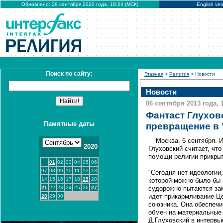
Обновлено: 28 сентября 2020 года, 18:24 (МСК)
English ver
Поиск по сайту:
Главная
>
Религия
> Новости
Новости
06 сентября 2013 года, 
Фантаст Глухов
Памятные даты
превращение в
Москва. 6 сентября.
2020
Глуховский считает, чт
помощи религии прикрыт
01
02
03
04
05
06
07
08
09
10
11
12
13
"Сегодня нет идеологии
14
15
16
17
18
19
20
которой можно было бы 
21
22
23
24
25
26
27
судорожно пытаются зам
идет прикармливание Це
28
29
30
союзника. Она обеспечи
обмен на материальные 
Д.Глуховский в интервь