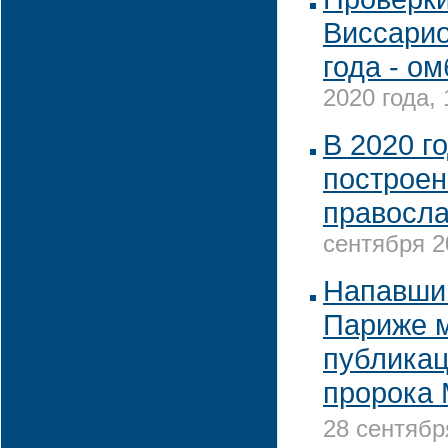
Виссарио
года - о
2020 года, 
В 2020 г
построен
правосла
сентября 2
Напавши
Париже м
публикац
пророка
28 сентябр