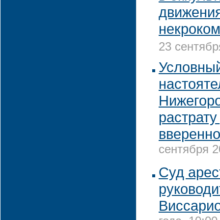
движени
некроком
23 сентябр
Условный
настояте
Нижегоро
растрату
вверенно
сентября 2
Суд арес
руководи
Виссарио