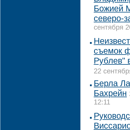
Божией М
северо-з
сентября 2
Неизвест
съемок 
Рублев" 
22 сентябр
Берла Ла
Бахрейн
12:11
Руковод
Виссари