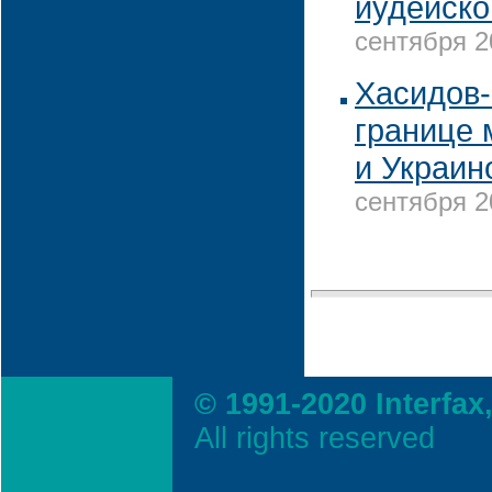
иудейско
сентября 2
Хасидов-
границе 
и Украин
сентября 2
© 1991-2020 Interfax
All rights reserved