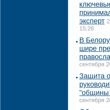
ключевы
принимал
эксперт
2
15:26
В Белору
шире пре
правосла
сентября 2
Защита 
руководи
"общины
сентября 2