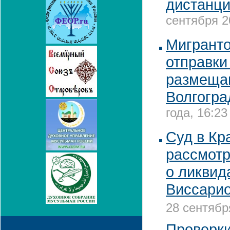
дистанци
сентября 2
Мигранто
отправки
размещаю
Волгогр
года, 16:23
Суд в Кр
рассмотр
о ликви
Виссарио
28 сентябр
Проверки