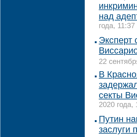
инкрими
над адеп
года, 11:37
Эксперт 
Виссарио
22 сентябр
В Красно
задержал
секты Ви
2020 года, 
Путин на
заслуги 