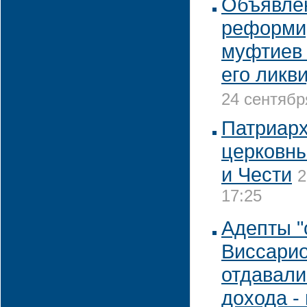
Объявле
реформи
муфтиев 
его ликв
24 сентябр
Патриарх
церковн
и Чести
2
17:25
Адепты 
Виссари
отдавали
дохода -