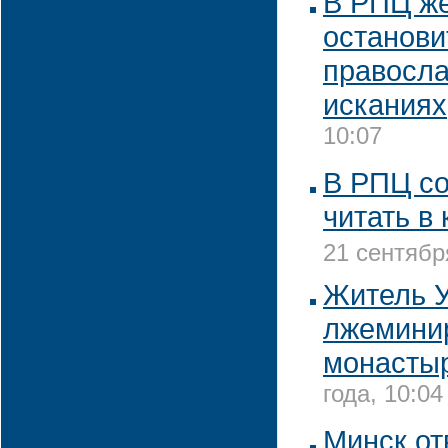
В РПЦ ж
останови
правосла
исканиях
10:07
В РПЦ с
читать в
21 сентябр
Житель У
лжемини
монасты
года, 10:04
Минск от