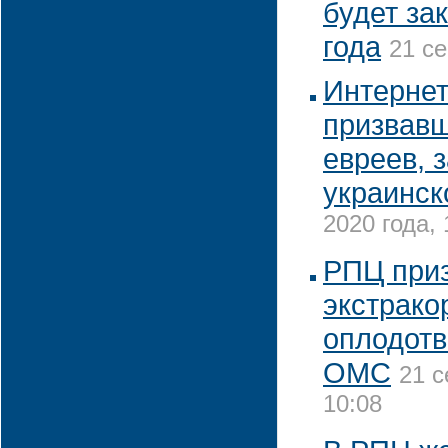
будет за
года
21 се
Интернет
призвавш
евреев, 
украинск
2020 года, 
РПЦ приз
экстрако
оплодотв
ОМС
21 с
10:08