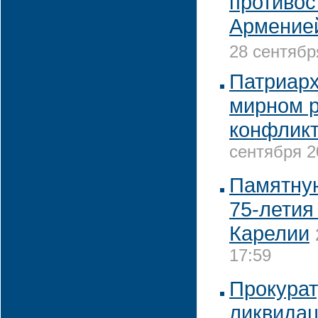
противос
Армение
28 сентябр
Патриарх
мирном 
конфликт
сентября 2
Памятную
75-летия
Карелии
17:59
Прокурат
ликвидац