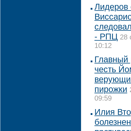
Лидеров
Виссарио
следовал
- РПЦ
28 
10:12
Главный 
честь Йо
верующи
пирожки
09:59
Илия Вто
болезнен