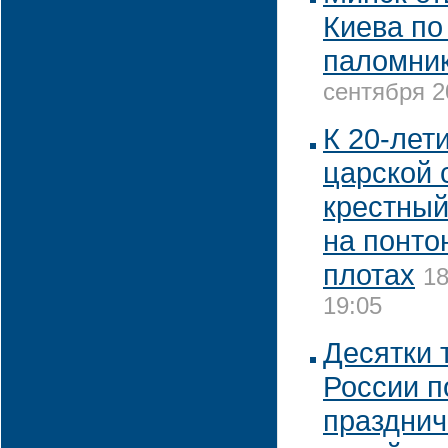
Киева по
паломни
сентября 2
К 20-лет
царской 
крестный
на понто
плотах
18
19:05
Десятки 
России п
празднич