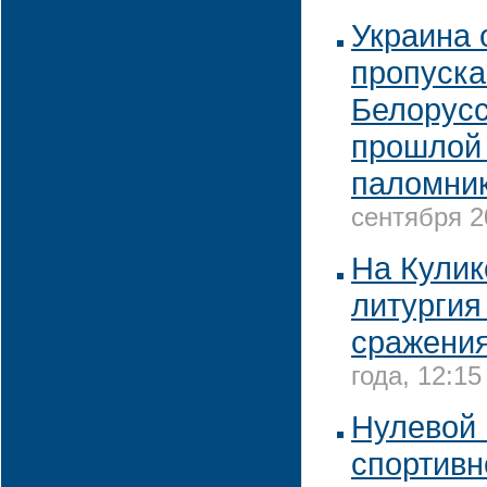
Украина 
пропуска
Белорусс
прошлой 
паломни
сентября 2
На Кулик
литургия
сражени
года, 12:15
Нулевой 
спортивн