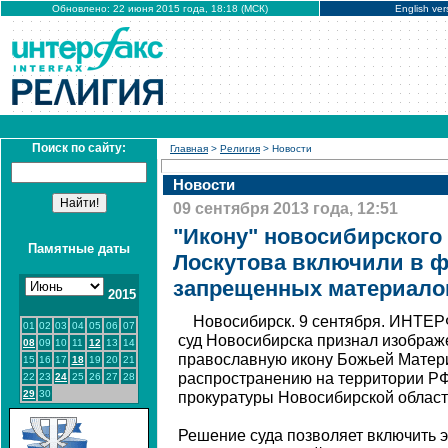
Обновлено: 22 июня 2015 года, 18:18 (МСК)
English ver
Поиск по сайту:
Главная
>
Религия
> Новости
Новости
09 сентября 2013 года, 12:51
"Икону" новосибирского
Памятные даты
Лоскутова включили в 
запрещенных материало
2015
Новосибирск. 9 сентября. ИНТЕ
01
02
03
04
05
06
07
суд Новосибирска признал изобра
08
09
10
11
12
13
14
православную икону Божьей Матер
15
16
17
18
19
20
21
распространению на территории РФ
22
23
24
25
26
27
28
29
30
прокуратуры Новосибирской област
Решение суда позволяет включить 