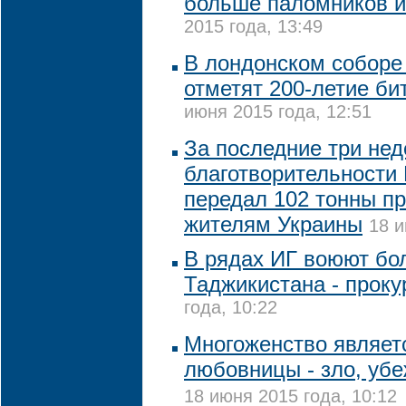
больше паломников 
2015 года, 13:49
В лондонском соборе
отметят 200-летие би
июня 2015 года, 12:51
За последние три нед
благотворительности 
передал 102 тонны п
жителям Украины
18 и
В рядах ИГ воюют бо
Таджикистана - проку
года, 10:22
Многоженство являетс
любовницы - зло, убе
18 июня 2015 года, 10:12