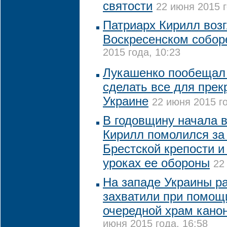
святости
22 июня 2015 г
Патриарх Кирилл возг
Воскресенском собор
2015 года, 10:23
Лукашенко пообещал 
сделать все для пре
Украине
22 июня 2015 го
В годовщину начала 
Кирилл помолился за 
Брестской крепости и
уроках ее обороны
22
На западе Украины р
захватили при помощи
очередной храм кано
июня 2015 года, 16:58