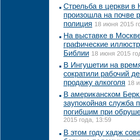
Стрельба в церкви в
произошла на почве р
полиция
18 июня 2015 г
На выставке в Москв
графические иллюстр
Библии
18 июня 2015 го
В Ингушетии на врем
сократили рабочий де
продажу алкоголя
18 и
В американском Бер
заупокойная служба п
погибшим при обруше
2015 года, 13:59
В этом году хадж сове