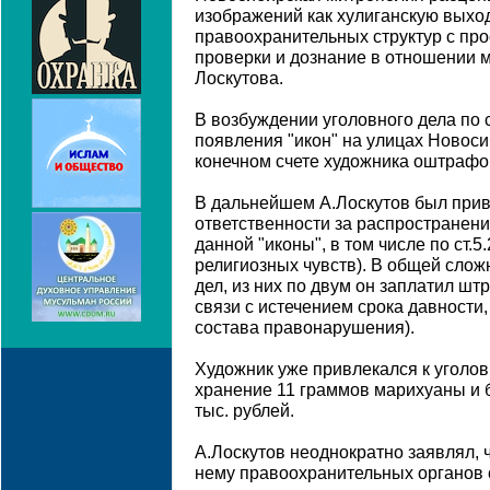
изображений как хулиганскую выход
правоохранительных структур с пр
проверки и дознание в отношении 
Лоскутова.
В возбуждении уголовного дела по с
появления "икон" на улицах Новоси
конечном счете художника оштрафо
В дальнейшем А.Лоскутов был прив
ответственности за распространен
данной "иконы", в том числе по ст.
религиозных чувств). В общей сло
дел, из них по двум он заплатил штр
связи с истечением срока давности, 
состава правонарушения).
Художник уже привлекался к уголов
хранение 11 граммов марихуаны и 
тыс. рублей.
А.Лоскутов неоднократно заявлял,
нему правоохранительных органов 