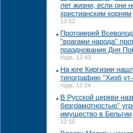
лет жизни, если они н
христианским корням
13:52
Протоиерей Всеволод
"врагами народа" про
празднования Дня П
года, 12:43
На юге Киргизии наш
типографию "Хизб ут
года, 12:24
В Русской церкви на
безграмотностью" угр
имущество в Бельгии
12:15