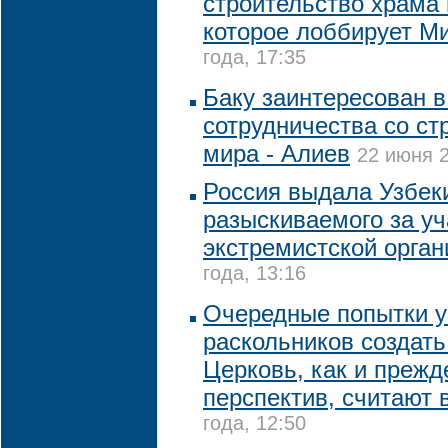
строительство храма 
которое лоббирует М
года, 17:35
Баку заинтересован в
сотрудничества со ст
мира - Алиев
22 июня 2
Россия выдала Узбек
разыскиваемого за уч
экстремистской орган
года, 13:16
Очередные попытки у
раскольников создат
Церковь, как и прежд
перспектив, считают 
года, 12:50