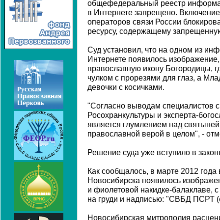
общефедеральный реестр информац
в Интернете запрещено. Включение
операторов связи России блокиров
ресурсу, содержащему запрещенн
Суд установил, что на одном из ин
Интернете появилось изображение,
православную икону Богородицы, г
чулком с прорезями для глаз, а Мл
девочки с косичками.
"Согласно выводам специалистов с
Росохранкультуры и эксперта-богос
является глумлением над святыней 
православной верой в целом", - отм
Решение суда уже вступило в закон
Как сообщалось, в марте 2012 года
Новосибирска появилось изображе
и фиолетовой накидке-балаклаве, 
на груди и надписью: "СВБД ПСРТ (с
Новосибирская митрополия расцен