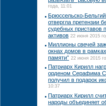
года, 11:01
Брюссельско-Бельгий
отвергла претензии б
судебных приставов п
активов
22 июня 2015 го
Миллионы свечей зажг
окнах домов в рамках
памяти"
22 июня 2015 го
Патриарх Кирилл наг
орденом Серафима С
получил в подарок ик
10:37
Патриарх Кирилл счит
народы объединяет о