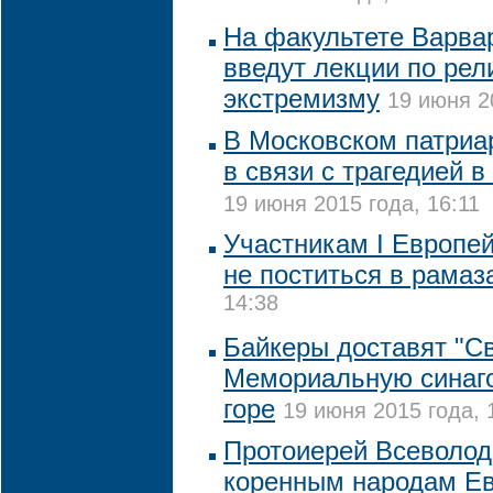
На факультете Варва
введут лекции по рел
экстремизму
19 июня 2
В Московском патриа
в связи с трагедией в
19 июня 2015 года, 16:11
Участникам I Европей
не поститься в рамаз
14:38
Байкеры доставят "Св
Мемориальную синаго
горе
19 июня 2015 года, 
Протоиерей Всеволод
коренным народам Ев