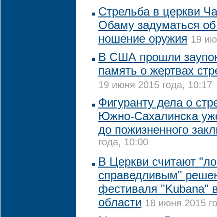
Стрельба в церкви Ч
Обаму задуматься об
ношение оружия
19 ию
В США прошли заупо
память о жертвах ст
19 июня 2015 года, 10:17
Фигуранту дела о стр
Южно-Сахалинска уже
до пожизненного зак
года, 10:00
В Церкви считают "л
справедливым" решен
фестиваля "Kubana" 
области
18 июня 2015 го