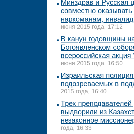
Минздрав и Русская ц
совместно оказывать
наркоманам, инвали
июня 2015 года, 17:12
В канун годовщины н
Богоявленском собор
всероссийская акция 
июня 2015 года, 16:50
Израильская полиция
подозреваемых в под
2015 года, 16:40
Трех преподавателей
выдворили из Казахст
незаконное миссионе
года, 16:33