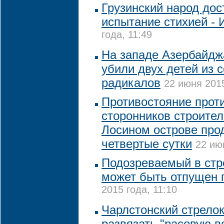
Грузинский народ до
испытание стихией - И
года, 11:49
На западе Азербайдж
убили двух детей из 
радикалов
22 июня 2015
Противостояние прот
сторонников строител
Лосином острове про
четвертые сутки
22 ию
Подозреваемый в стр
может быть отпущен 
2015 года, 11:10
Чарлстонский стрелок
развязать "расовую в