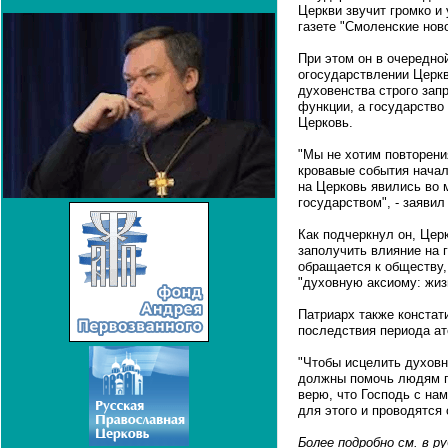
Церкви звучит громко и 
газете "Смоленские ново
При этом он в очередно
огосударствлении Церкв
духовенства строго зап
функции, а государство
Церковь.
"Мы не хотим повторени
кровавые события начал
на Церковь явились во 
государством", - заявил
Как подчеркнул он, Цер
заполучить влияние на 
обращается к обществу,
"духовную аксиому: жиз
Патриарх также констат
последствия периода ат
"Чтобы исцелить духовн
должны помочь людям пр
верю, что Господь с нами
для этого и проводятся
Более подробно см. в 