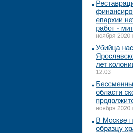
Реставрац
финансиров
епархии не
работ - ми
ноября 2020 
Убийца нас
Ярославско
лет колони
12:03
Бессменны
области ск
продолжит
ноября 2020 
В Москве п
образцу х