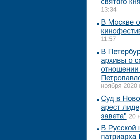
святого кн
13:34
В Москве о
кинофести
11:57
В Петербур
архивы о с
отношении
Петропавл
ноября 2020 
Суд в Нов
арест лиде
завета"
20 
В Русской 
патриарха 