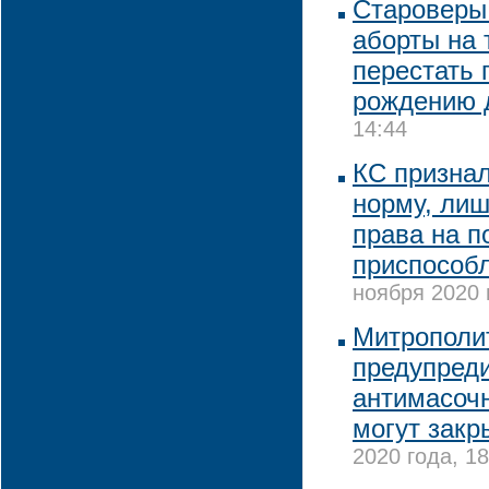
Староверы 
аборты на 
перестать 
рождению 
14:44
КС признал
норму, ли
права на 
приспособ
ноября 2020 
Митрополи
предупред
антимасочн
могут закр
2020 года, 18