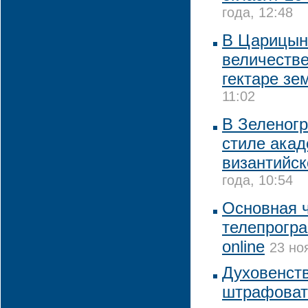
года, 12:48
В Царицын
величестве
гектаре зе
11:02
В Зеленогр
стиле ака
византийс
года, 10:54
Основная ч
телепрогр
online
23 но
Духовенст
штрафоват