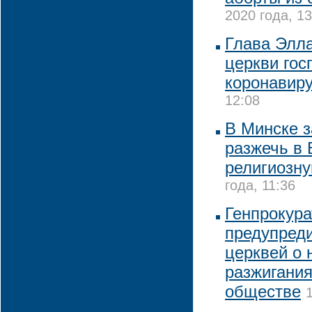
2020 года, 13
Глава Элл
церкви гос
коронавир
12:08
В Минске з
разжечь в 
религиозну
года, 11:36
Генпрокура
предупред
церквей о 
разжигани
обществе