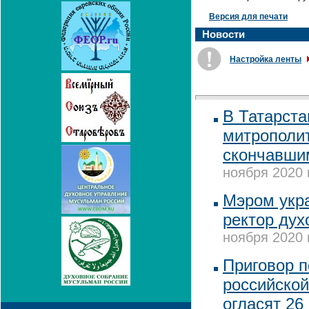
Версия для печати
Новости
Настройка ленты
В Татарста
митрополи
скончавши
ноября 2020 
Мэром укра
ректор дух
ноября 2020 
Приговор п
российской
огласят 26