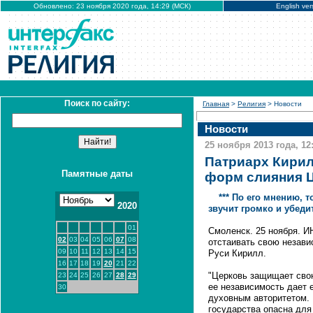
Обновлено: 23 ноября 2020 года, 14:29 (МСК)
English ver
Поиск по сайту:
Главная
>
Религия
> Новости
Новости
25 ноября 2013 года, 12
Патриарх Кирил
Памятные даты
форм слияния Ц
*** По его мнению,
2020
звучит громко и убеди
01
Смоленск. 25 ноября. 
02
03
04
05
06
07
08
отстаивать свою незави
09
10
11
12
13
14
15
Руси Кирилл.
16
17
18
19
20
21
22
"Церковь защищает свою
23
24
25
26
27
28
29
ее независимость дает 
30
духовным авторитетом.
государства опасна для