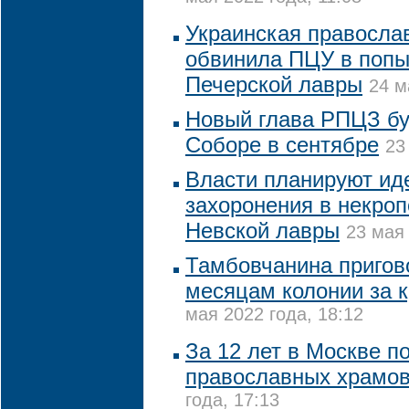
Украинская правосла
обвинила ПЦУ в попы
Печерской лавры
24 м
Новый глава РПЦЗ бу
Соборе в сентябре
23
Власти планируют ид
захоронения в некро
Невской лавры
23 мая 
Тамбовчанина пригово
месяцам колонии за 
мая 2022 года, 18:12
За 12 лет в Москве п
православных храмов
года, 17:13