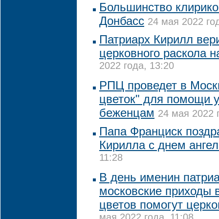
Большинство клирико
Донбасс
24 мая 2022 год
Патриарх Кирилл вер
церковного раскола н
2022 года, 13:20
РПЦ проведет в Моск
цветок" для помощи 
беженцам
24 мая 2022 
Папа Франциск поздр
Кирилла с днем ангел
11:28
В день именин патри
московские приходы 
цветов помогут церк
мая 2022 года, 11:08