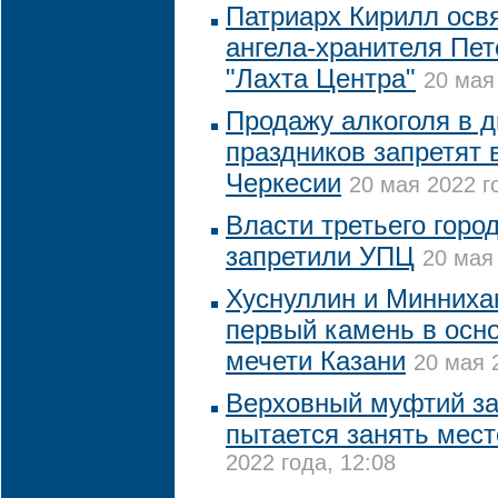
Патриарх Кирилл осв
ангела-хранителя Пет
"Лахта Центра"
20 мая
Продажу алкоголя в 
праздников запретят 
Черкесии
20 мая 2022 г
Власти третьего горо
запретили УПЦ
20 мая 
Хуснуллин и Минниха
первый камень в осн
мечети Казани
20 мая 
Верховный муфтий за
пытается занять мест
2022 года, 12:08