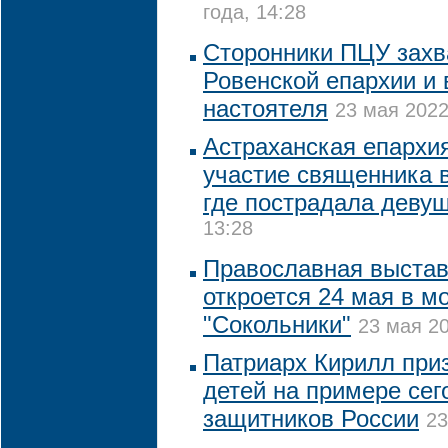
года, 14:28
Сторонники ПЦУ захв
Ровенской епархии и 
настоятеля
23 мая 2022
Астраханская епархи
участие священника в
где пострадала деву
13:28
Православная выстав
откроется 24 мая в м
"Сокольники"
23 мая 20
Патриарх Кирилл при
детей на примере се
защитников России
23