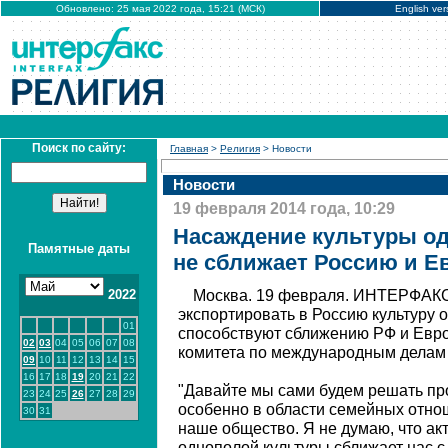
Обновлено: 25 мая 2022 года, 15:21 (МСК)
English ver
Поиск по сайту:
Главная
>
Религия
> Новости
Новости
19 февраля 2014 года, 10:29
Насаждение культуры о
Памятные даты
не сближает Россию и Е
2022
Москва. 19 февраля. ИНТЕРФАКС
экспортировать в Россию культуру 
01
способствуют сближению РФ и Евро
02
03
04
05
06
07
08
комитета по международным делам
09
10
11
12
13
14
15
16
17
18
19
20
21
22
"Давайте мы сами будем решать пр
23
24
25
26
27
28
29
особенно в области семейных отнош
30
31
наше общество. Я не думаю, что а
однополой культуры сближает нас с 