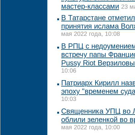
мастер-классами
23 м
В Татарстане отметил
принятия ислама Вол
мая 2022 года, 10:08
В РПЦ с недоумение
встречу папы Франци
Pussy Riot Верзилов
10:06
Патриарх Кирилл на
эпоху "временем суда
10:03
Священника УПЦ во Л
облили зеленкой во в
мая 2022 года, 10:00