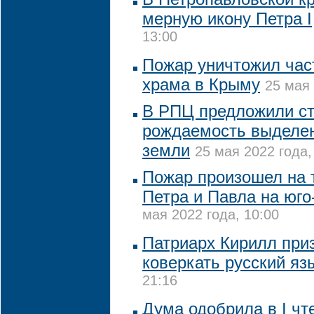
мерную икону Петра I
13:00
Пожар уничтожил част
храма в Крыму
25 мая 
В РПЦ предложили с
рождаемость выделен
земли
25 мая 2022 года,
Пожар произошел на 
Петра и Павла на юго
мая 2022 года, 10:00
Патриарх Кирилл при
коверкать русский яз
21:16
Дума одобрила в I чт