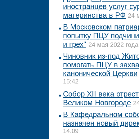
иностранцев услуг су
материнства в РФ
24 
В Московском патриа
попытку ПЦУ подчинит
и грех"
24 мая 2022 года
Чиновник из-под Жит
помогать ПЦУ в захв
канонической Церкви
15:42
Собор XII века отрес
Великом Новгороде
2
В Кафедральном соб
назначен новый дире
14:09