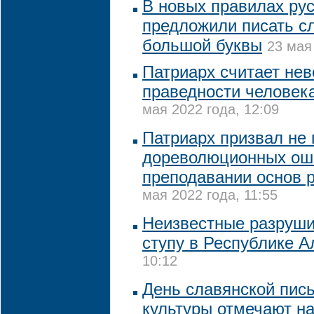
В новых правилах ру
предложили писать сл
большой буквы
23 мая
Патриарх считает нев
праведности человека
мая 2022 года, 12:09
Патриарх призвал не 
дореволюционных ош
преподавании основ 
мая 2022 года, 11:55
Неизвестные разруши
ступу в Республике А
10:12
День славянской пис
культуры отмечают н