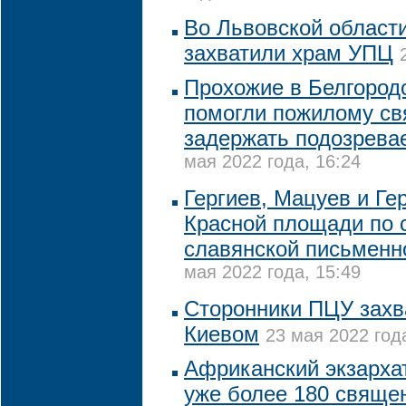
Во Львовской област
захватили храм УПЦ
Прохожие в Белгород
помогли пожилому с
задержать подозрева
мая 2022 года, 16:24
Гергиев, Мацуев и Ге
Красной площади по 
славянской письменн
мая 2022 года, 15:49
Сторонники ПЦУ захв
Киевом
23 мая 2022 год
Африканский экзарха
уже более 180 свяще