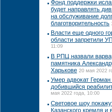
Фонд поддержки исла
будет направлять ди
на обслуживание долг
благотворительность
Власти еще одного го
области запретили У
11:09
В РПЦ назвали варва
памятника Александр
Харькове
20 мая 2022 г
Умер адвокат Герман
добившийся реабилит
мая 2022 года, 10:00
Световое шоу покажут
Казанского кремля и в