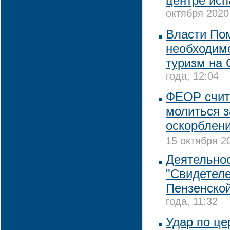
центре исп
октября 2020
Власти По
необходимо
туризм на 
года, 12:04
ФЕОР счит
молиться 
оскорблени
15 октября 20
Деятельнос
"Свидетеле
Пензенской
года, 11:32
Удар по це