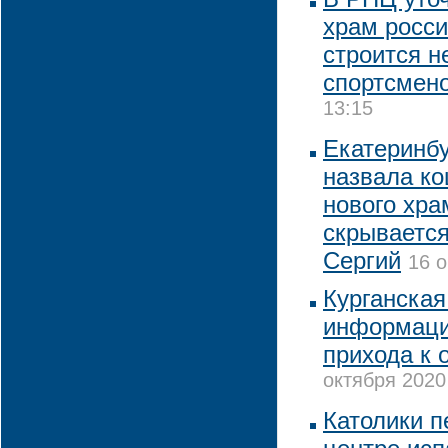
храм росси
строится н
спортсмен
13:15
Екатеринбу
назвала к
нового хра
скрываетс
Сергий
16 о
Курганская
информаци
прихода к 
октября 2020 
Католики 