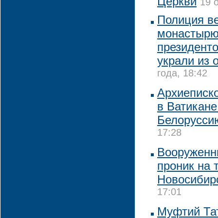
Церкви
19 
Полиция в
монастырю
президенто
украли из 
года, 18:42
Архиеписк
в Ватикане
Белорусси
17:28
Вооруженн
проник на 
Новосибир
17:01
Муфтий Та