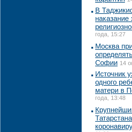
В Таджикис
наказание 
религиозн
года, 15:27
Москва при
определять
Софии
14 о
Источник у
одного реб
матери в П
года, 13:48
Крупнейши
Татарстана
коронавир