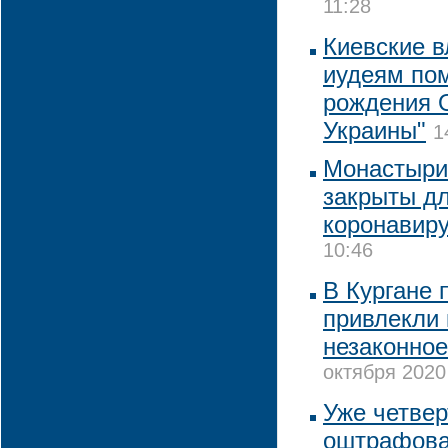
11:28
Киевские 
иудеям пом
рождения 
Украины"
1
Монастыри
закрыты дл
коронавир
10:46
В Кургане 
привлекли 
незаконное
октября 2020
Уже четвер
оштрафова