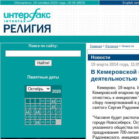
Обновлено: 19 октября 2020 года, 19:36 (МСК)
English ver
Поиск по сайту:
Главная
>
Религия
> Новости
Новости
19 марта 2014 года, 11:0
В Кемеровской
Памятные даты
деятельностью 
Кемерово. 19 марта.
2020
Кемеровской епархии пр
отнестись к инициативе
01
02
03
04
сбору пожертвований в 
05
06
07
08
09
10
11
святого Сергия Радонеж
12
13
14
15
16
17
18
19
20
21
22
23
24
25
"Часовня будет распола
городе Новосибирск. О
26
27
28
29
30
31
указанного общества п
празднования 700-летия
Радонежского, иницииро