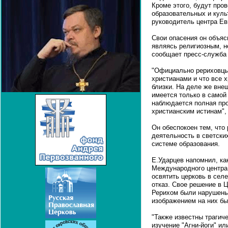
Кроме этого, будут про
образовательных и куль
руководитель центра Ев
Свои опасения он объяс
являясь религиозным, не
сообщает пресс-служба 
"Официально рериховцы
христианами и что все 
близки. На деле же вне
имеется только в самой
наблюдается полная пр
христианским истинам", 
Он обеспокоен тем, что
деятельность в светски
системе образования.
Е.Ударцев напомнил, ка
Международного центра
освятить церковь в сел
отказ. Свое решение в 
Рерихом были нарушены
изображением на них бы
"Также известны трагиче
изучение "Агни-йоги" и