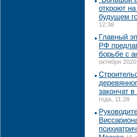
откроют на
будущем г
12:38
Главный э
РФ предлаг
борьбе с 
октября 2020 
Строительс
деревянно
закончат в
года, 11:28
Руководит
Виссариона
психиатрич