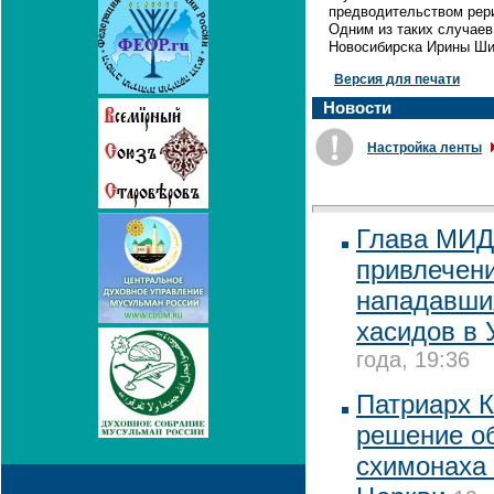
предводительством рери
Одним из таких случае
Новосибирска Ирины Шип
Версия для печати
Новости
Настройка ленты
Глава МИД
привлечени
нападавших
хасидов в 
года, 19:36
Патриарх 
решение о
схимонаха 