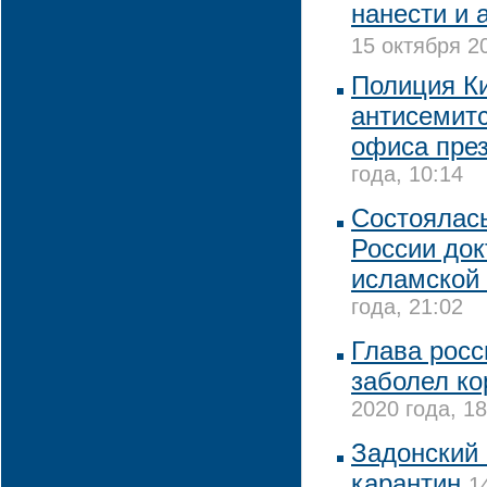
нанести и 
15 октября 2
Полиция Ки
антисемитс
офиса пре
года, 10:14
Состоялась
России док
исламской 
года, 21:02
Глава росс
заболел к
2020 года, 18
Задонский
карантин
1