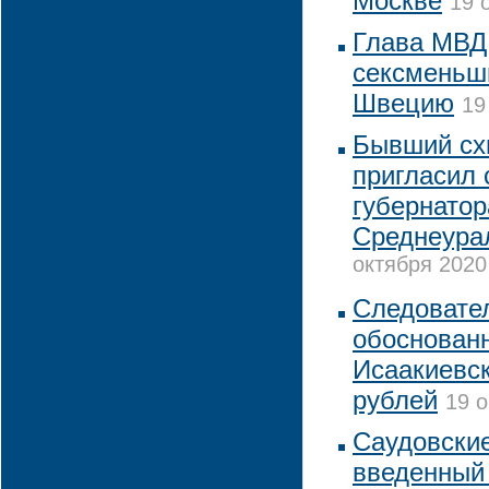
Москве
19 
Глава МВД
сексменьш
Швецию
19
Бывший сх
пригласил 
губернатор
Среднеура
октября 2020
Следовате
обоснованн
Исаакиевск
рублей
19 о
Саудовские
введенный 