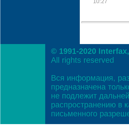
10:27
© 1991-2020 Interfax
All rights reserved
Вся информация, ра
предназначена тольк
не подлежит дальней
распространению в к
письменного разреш