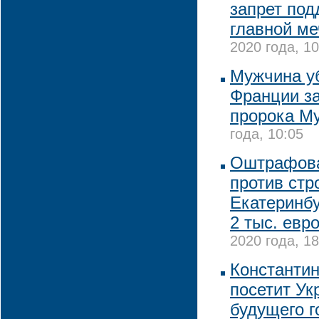
запрет по
главной ме
2020 года, 10
Мужчина уб
Франции за
пророка М
года, 10:05
Оштрафова
против стр
Екатеринбу
2 тыс. евр
2020 года, 18
Константин
посетит Ук
будущего г