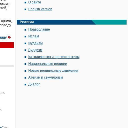
О сайте
торым я
стей,
English version
 храма,
Религии
 поводу
Православие
Ислам
ницу
Иудаизм
Буддизм
Католичество и протестантизм
Национальные религии
Новые религиозные движения
Атеизм и секуляризм
Диалог
ода,
5
м"
05