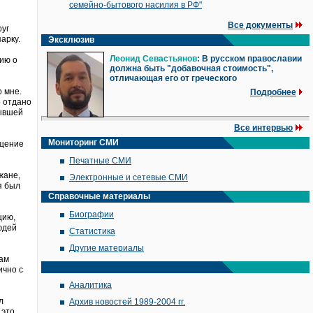
семейно-бытового насилия в РФ"
Все документы
руг
арку.
Эксклюзив
Леонид Севастьянов
: В русском православии
ию о
должна быть "добавочная стоимость",
отличающая его от греческого
о мне.
Подробнее
о отдано
бывшей
Все интервью
Мониторинг СМИ
ящение
Печатные СМИ
жане,
Электронные и сетевые СМИ
я был
Справочные материалы
Биографии
цию,
юдей
Статистика
Другие материалы
там
ично с
Аналитика
л
Архив новостей 1989-2004 гг.
 это