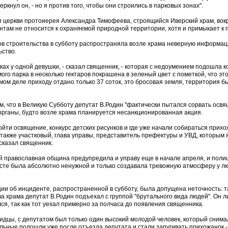
еркнул он, - но я против того, чтобы они строились в парковых зонах".
ля церкви протоиерея Александра Тимофеева, строящийся Иверский храм, вок
ентам не относится к охраняемой природной территории, хотя и примыкает к п
ков строительства в субботу распространяла возле храма неверную информац
ьство.
ках у одной девушки, - сказал священник, - которая с недоумением подошла к
го парка в несколько гектаров покрашена в зеленый цвет с пометкой, что эт
мом деле приходу отдано только 37 соток, это бросовая земля, территория 
, что в Великую Субботу депутат В.Родин "фактически пытался сорвать осв
 органы, будто возле храма планируется несанкционированная акция.
ройти освящение, конкурс детских рисунков и где уже начали собираться прихо
также участковый, глава управы, представитель префектуры и УВД, которым 
сказал священник.
ей православная община предупредила и управу еще в начале апреля, и поли
месте была абсолютно ненужной и только создавала тревожную атмосферу у л
ии об инциденте, распространенной в субботу, была допущена неточность: 
ва храма депутат В.Родин подъехал с группой "брутального вида людей". Он л
лся, так как тот уехал примерно за полчаса до появления священника.
видцы, с депутатом был только один высокий молодой человек, который снима
льные подошли уже после отъезда депутата и стали запугивать прихожанок -