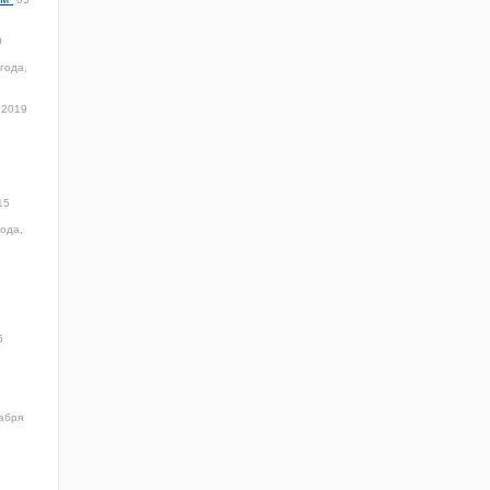
0
года,
 2019
15
года,
6
абря