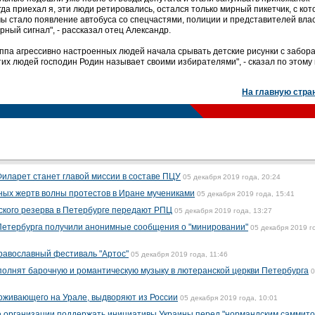
да приехал я, эти люди ретировались, остался только мирный пикетчик, с ко
мы стало появление автобуса со спецчастями, полиции и представителей вла
рный сигнал", - рассказал отец Александр.
уппа агрессивно настроенных людей начала срывать детские рисунки с забора
 этих людей господин Родин называет своими избирателями", - сказал по этому
На главную стра
Филарет станет главой миссии в составе ПЦУ
05 декабря 2019 года, 20:24
ных жертв волны протестов в Иране мучениками
05 декабря 2019 года, 15:41
кого резерва в Петербурге передают РПЦ
05 декабря 2019 года, 13:27
 Петербурга получили анонимные сообщения о "минировании"
05 декабря 2019 г
равославный фестиваль "Артос"
05 декабря 2019 года, 11:46
полнят барочную и романтическую музыку в лютеранской церкви Петербурга
0
оживающего на Урале, выдворяют из России
05 декабря 2019 года, 10:01
е организации поддержать инициативы Украины перед "нормандским саммито