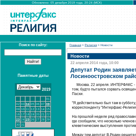
Обновлено: 05 декабря 2019 года, 20:24 (МСК)
Поиск по сайту:
Главная
>
Религия
> Новости
Новости
22 апреля 2014 года, 10:00
Депутат Родин заявляет
Памятные даты
Лосиноостровском райо
Москва. 22 апреля. ИНТЕРФАКС -
2019
том, будто пытался сорвать освяще
Пасхи.
01
"Я действительно был там в субботу
02
03
04
05
06
07
08
корреспонденту "Интерфакс-Религия
09
10
11
12
13
14
15
16
17
18
19
20
21
22
На прошлой неделе ряд православн
23
24
25
26
27
28
29
где сообщили, что несколько членов
30
31
клеветнические выступления противн
Между тем депутат В.Родин решитель