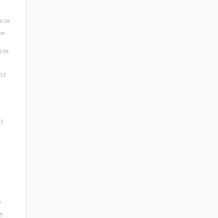
10:00
ря
8:56
:13
22
7
35