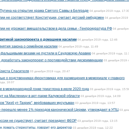
Путина на открытие храма Святого Саввы в Белграде
04 декабря 2019 года, 17:3
ии не соответствует Конституции, считает детский омбудсмен
04 декабря 2019 
ии не угрожает вмешательством в дела семьи - Генпрокуратура РФ
04 декабря
критикой законопроекта о домашнем насилии
04 декабря 2019 года, 12:46
инятия закона о семейном насилии
04 декабря 2019 года, 11:49
с фальшивыми визами не пустили в Саудовскую Аравию
04 декабря 2019 года, 11:
 доработать законопроект о противодействии дискриминации
03 декабря 2019 
Христа Спасителя
03 декабря 2019 года, 20:47
ные о родственниках-фронтовиках для размещения в мемориале у главного
ода, 16:07
 в международной гонке триатлона в июле 2020 года
03 декабря 2019 года, 15:5
т на Масленицу в арт-парке Калужской области
03 декабря 2019 года, 14:09
ов "Хизб ут-Тахрир", вербовавших мусульман
03 декабря 2019 года, 13:57
е перешло менее 1% приходов канонической Церкви, утверждают в УПЦ
03 дек
оссии не существует, считает президент ФЕОР
03 декабря 2019 года, 13:15
н ломать стереотипы, говорит его директор
03 декабря 2019 года, 12:22