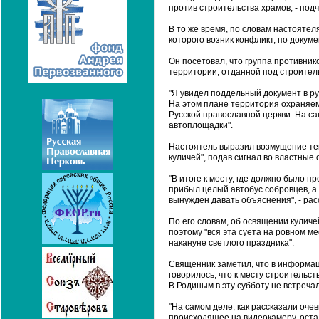
против строительства храмов, - подч
В то же время, по словам настояте
которого возник конфликт, по докум
Он посетовал, что группа противни
территории, отданной под строител
"Я увидел поддельный документ в ру
На этом плане территория охраняемо
Русской православной церкви. На са
автоплощадки".
Настоятель выразил возмущение тем
куличей", подав сигнал во властные
"В итоге к месту, где должно было п
прибыл целый автобус собровцев, а 
вынужден давать объяснения", - рас
По его словам, об освящении кулич
поэтому "вся эта суета на ровном 
накануне светлого праздника".
Священник заметил, что в информац
говорилось, что к месту строительст
В.Родиным в эту субботу не встреча
"На самом деле, как рассказали оче
происходящее на видеокамеру, оста