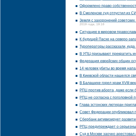
Оформлено право собственност
В Смоленске суд отпустил из С
Земля с захоронений советских 
2019 года, 19:16
Ситуацию в мировом православ
К будущей Пасхе на северо-зап
Туроператоры рассказали, куда
В УПЦ призывают прекратить и
Федерация еврейских общин ос
14 человек убиты во время напа
В Киевской области нашелся свя
В Балашихе горел храм XVIII век
РПЦ против аборта, даже если 
РПЦ не согласна с поголовной 
Глава эстонских лютеран пригл
Совет Федерации опубликовал 
Сбербанк активизирует развити
РПЦ предупреждает о серьезны
Суд в Москве заочно арестовал