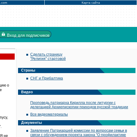
x.com
Карта сайта
Вход
для подписчиков
Сделать страницу
"Религия" стартовой
Страны
СНГ и Прибалтика
цию о
е
Видео
Проповедь патриарха Кирилла после литургии с
делегацией Архиепископии приходов русской традиции
Все видеоматериалы
пусу,
Документы
.
Заявление Патриаршей комиссии по вопросам семьи в
связи с обсуждением проекта закона "О профилактике
"Я не