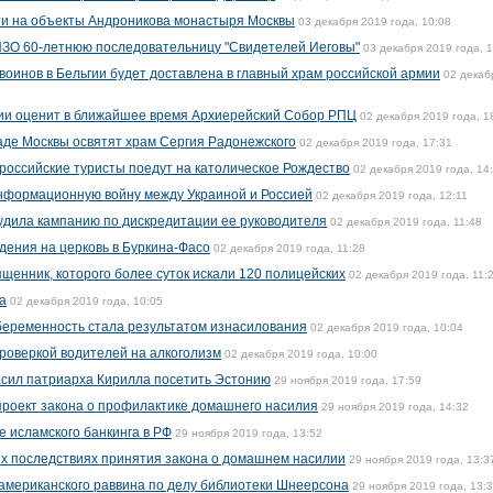
и на объекты Андроникова монастыря Москвы
03 декабря 2019 года, 10:08
ИЗО 60-летнюю последовательницу "Свидетелей Иеговы"
03 декабря 2019 года, 
воинов в Бельгии будет доставлена в главный храм российской армии
02 декаб
ии оценит в ближайшее время Архиерейский Собор РПЦ
02 декабря 2019 года, 1
аде Москвы освятят храм Сергия Радонежского
02 декабря 2019 года, 17:31
 российские туристы поедут на католическое Рождество
02 декабря 2019 года, 14
нформационную войну между Украиной и Россией
02 декабря 2019 года, 12:11
удила кампанию по дискредитации ее руководителя
02 декабря 2019 года, 11:48
дения на церковь в Буркина-Фасо
02 декабря 2019 года, 11:28
щенник, которого более суток искали 120 полицейских
02 декабря 2019 года, 11:
а
02 декабря 2019 года, 10:05
беременность стала результатом изнасилования
02 декабря 2019 года, 10:04
проверкой водителей на алкоголизм
02 декабря 2019 года, 10:00
асил патриарха Кирилла посетить Эстонию
29 ноября 2019 года, 17:59
проект закона о профилактике домашнего насилия
29 ноября 2019 года, 14:32
е исламского банкинга в РФ
29 ноября 2019 года, 13:52
х последствиях принятия закона о домашнем насилии
29 ноября 2019 года, 13:3
 американского раввина по делу библиотеки Шнеерсона
29 ноября 2019 года, 13: