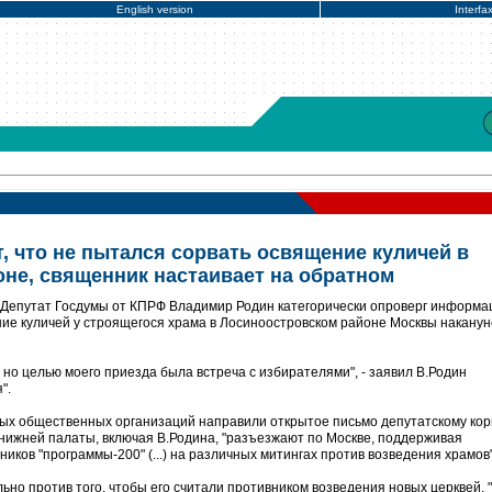
English version
Interfa
, что не пытался сорвать освящение куличей в
не, священник настаивает на обратном
 Депутат Госдумы от КПРФ Владимир Родин категорически опроверг информа
ние куличей у строящегося храма в Лосиноостровском районе Москвы наканун
, но целью моего приезда была встреча с избирателями", - заявил В.Родин
".
ых общественных организаций направили открытое письмо депутатскому кор
 нижней палаты, включая В.Родина, "разъезжают по Москве, поддерживая
иков "программы-200" (...) на различных митингах против возведения храмов"
но против того, чтобы его считали противником возведения новых церквей. 