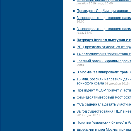
декабря 2019 года, 10:00
Президент Сербии приглашает 
Законопроект о домашнем насил
16:05
Законопроект о домашнем насил
года, 14:47
Патриарх Кирилл выступил с 
РПЦ призвала отказаться от пр
14 паломников из Узбекистана 
Главный раввин Украины просит
20:51
В Москве "заминировали" храм 
15 млн. россиян направили дан
воинского храма
03 декабря 2019 г
Президент ФЕОР примет участие
Семидесятиметровый мост сожгу
ФСБ задержала девять участник
За год существования ПЦУ в не
2019 года, 13:16
Понятия "еврейский бизнес" в Р
Еврейский музей Москвы призва