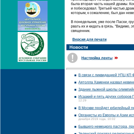
была вторая часть нашей драмы. Ког
и побеседовал. Третьей частью дра
которым, к сожалению, был дан неве
В понедельник, уже после Пасхи, гр
рвать их и кидать в грязь. "Видимо,
священник.
Версия для печати
Новости
Настройка ленты
В связи с ликвидацией УПЦ КП 
Аятолла Хаменеи назвал невин
Здание лыжной школы олимпийс
Исаакий и пять других соборов
12:29
В Москве пройдет юбилейный п
Органисты из Европы и Азии ис
декабря 2019 года, 10:02
Бывшего немецкого пастора, пр
Зеленский призвал религиозны