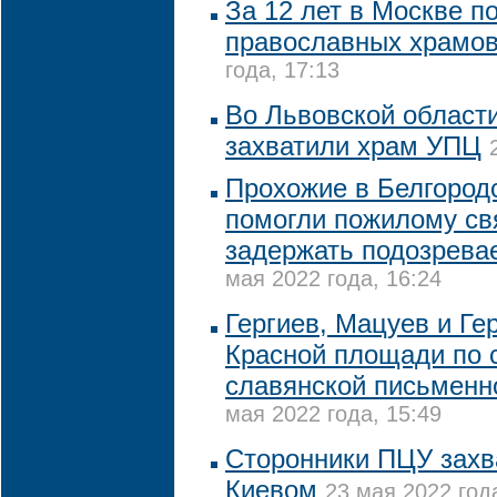
За 12 лет в Москве п
православных храмов
года, 17:13
Во Львовской област
захватили храм УПЦ
Прохожие в Белгород
помогли пожилому с
задержать подозрева
мая 2022 года, 16:24
Гергиев, Мацуев и Ге
Красной площади по 
славянской письменн
мая 2022 года, 15:49
Сторонники ПЦУ захв
Киевом
23 мая 2022 год