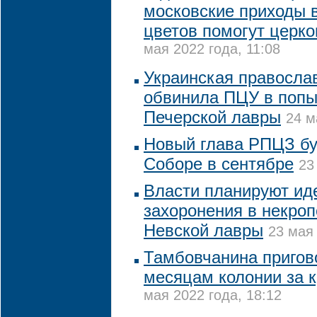
московские приходы 
цветов помогут церк
мая 2022 года, 11:08
Украинская правосла
обвинила ПЦУ в попы
Печерской лавры
24 м
Новый глава РПЦЗ бу
Соборе в сентябре
23
Власти планируют ид
захоронения в некро
Невской лавры
23 мая 
Тамбовчанина пригово
месяцам колонии за 
мая 2022 года, 18:12