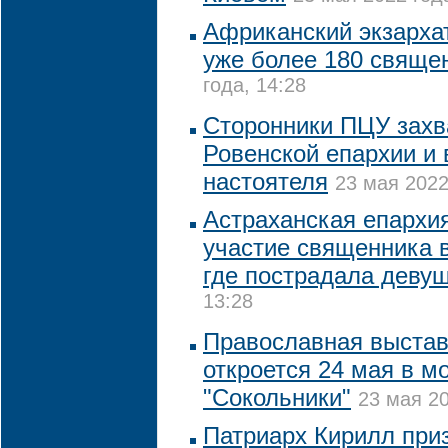
Африканский экзарха
уже более 180 свяще
года, 14:28
Сторонники ПЦУ захв
Ровенской епархии и 
настоятеля
23 мая 2022
Астраханская епархи
участие священника в
где пострадала деву
13:28
Православная выстав
откроется 24 мая в м
"Сокольники"
23 мая 20
Патриарх Кирилл при