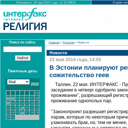
Обновлено: 28 мая 2022 года, 21:10 (МСК)
English ver
Поиск по сайту:
Главная
>
Религия
> Новости
Новости
22 мая 2014 года, 14:05
В Эстонии планируют ре
Памятные даты
сожительство геев
2022
Таллин. 22 мая. ИНТЕРФАКС - Пр
заседании в четверг одобрило зако
01
проживании", разрешающий регист
02
03
04
05
06
07
08
проживание однополых пар.
09
10
11
12
13
14
15
16
17
18
19
20
21
22
"Законопроект разрешает регистри
23
24
25
26
27
28
29
парам, которые по некоторым причи
30
31
узаконивать брак, но, тем не менее
гарантии, связанные с совместным