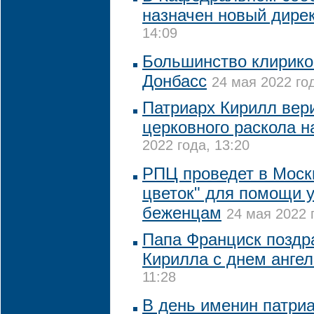
назначен новый дире
14:09
Большинство клирико
Донбасс
24 мая 2022 год
Патриарх Кирилл вер
церковного раскола н
2022 года, 13:20
РПЦ проведет в Моск
цветок" для помощи 
беженцам
24 мая 2022 
Папа Франциск поздр
Кирилла с днем ангел
11:28
В день именин патри