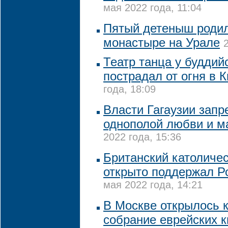
мая 2022 года, 11:04
Пятый детеныш родил
монастыре на Урале
Театр танца у буддий
пострадал от огня в 
года, 18:09
Власти Гагаузии запр
однополой любви и 
2022 года, 15:36
Британский католичес
открыто поддержал Р
мая 2022 года, 14:21
В Москве открылось 
собрание еврейских 