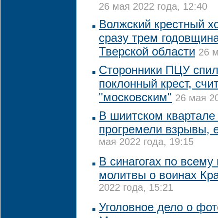
26 мая 2022 года, 12:40
Волжский крестный х
сразу трем годовщина
Тверской области
26 м
Сторонники ПЦУ спил
поклонный крест, счит
"московским"
26 мая 20
В шиитском квартал
прогремели взрывы, 
мая 2022 года, 19:15
В синагогах по всему
молитвы о воинах Кр
2022 года, 15:21
Уголовное дело о фот