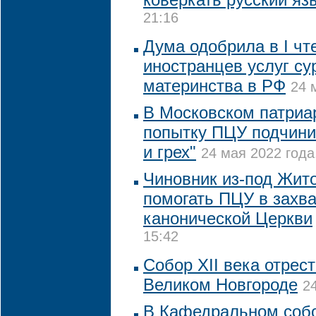
21:16
Дума одобрила в I чт
иностранцев услуг су
материнства в РФ
24 
В Московском патриа
попытку ПЦУ подчинит
и грех"
24 мая 2022 года
Чиновник из-под Жит
помогать ПЦУ в захв
канонической Церкви
15:42
Собор XII века отрес
Великом Новгороде
2
В Кафедральном соб