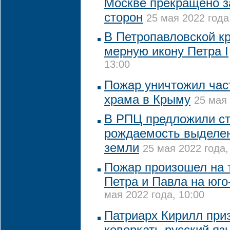
Москве прекращено 
сторон
25 мая 2022 года
В Петропавловской к
мерную икону Петра I
13:00
Пожар уничтожил част
храма в Крыму
25 мая 
В РПЦ предложили с
рождаемость выделен
земли
25 мая 2022 года,
Пожар произошел на 
Петра и Павла на юго
мая 2022 года, 10:00
Патриарх Кирилл при
коверкать русский яз