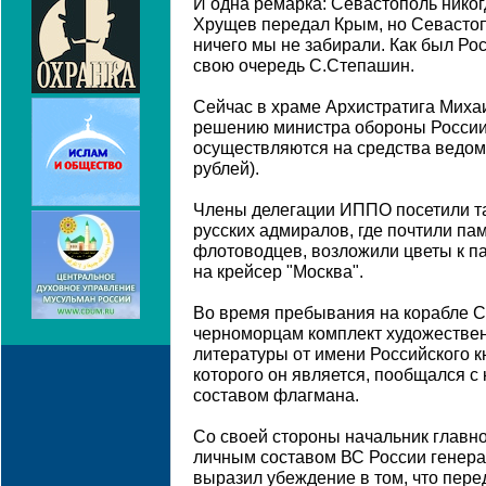
И одна ремарка: Севастополь никог
Хрущев передал Крым, но Севастоп
ничего мы не забирали. Как был Росси
свою очередь С.Степашин.
Сейчас в храме Архистратига Миха
решению министра обороны России
осуществляются на средства ведом
рублей).
Члены делегации ИППО посетили т
русских адмиралов, где почтили п
флотоводцев, возложили цветы к п
на крейсер "Москва".
Во время пребывания на корабле 
черноморцам комплект художестве
литературы от имени Российского к
которого он является, пообщался 
составом флагмана.
Со своей стороны начальник главно
личным составом ВС России генер
выразил убеждение в том, что пере