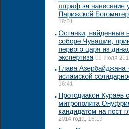
штраф за нанесение 
Парижской Богоматер
18:01
Останки, найденные 
соборе Чувашии, при
первого царя из дина
экспертиза
09 июля 201
Глава Азербайджана -
исламской солидарно
16:41
Протодиакон Кураев 
митрополита Онуфри
кандидатом на пост 
2014 года, 16:19