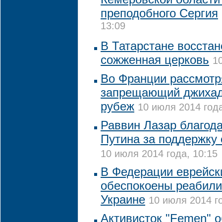
преподобного Сергия
13:09
В Татарстане восста
сожженная церковь
1
Во Франции рассмотря
запрещающий джихад
рубеж
10 июля 2014 года
Раввин Лазар благод
Путина за поддержку
10 июля 2014 года, 10:15
В Федерации еврейск
обеспокоены реабили
Украине
10 июля 2014 го
Активисток "Femen" о