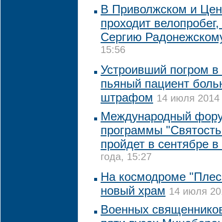
В Приволжском и Цен
проходит велопробег
Сергию Радонежско
15:56
Устроивший погром в
пьяный пациент боль
штрафом
14 июля 2014 
Международный фору
программы "Святость
пройдет в сентябре в
года, 15:27
На космодроме "Плес
новый храм
14 июля 20
Военных священников 