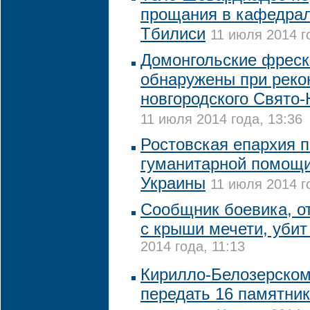
прощания в кафедра
Тбилиси
11 июля 2014 г
Домонгольские фреск
обнаружены при реко
новгородского Свято
11 июля 2014 года, 13:36
Ростовская епархия 
гуманитарной помощ
Украины
11 июля 2014 г
Сообщник боевика, о
с крыши мечети, убит
2014 года, 11:13
Кирилло-Белозерском
передать 16 памятник