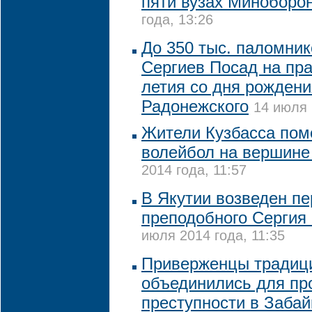
пяти вузах Миноборо
года, 13:26
До 350 тыс. паломник
Сергиев Посад на пра
летия со дня рождени
Радонежского
14 июля 
Жители Кузбасса пом
волейбол на вершине
2014 года, 11:57
В Якутии возведен пе
преподобного Сергия
июля 2014 года, 11:35
Приверженцы традиц
объединились для пр
преступности в Заба