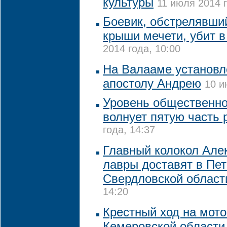
культуры
11 июля 2014 г
Боевик, обстрелявши
крыши мечети, убит в
2014 года, 10:00
На Валааме установл
апостолу Андрею
10 и
Уровень общественно
волнует пятую часть 
года, 14:37
Главный колокол Але
лавры доставят в Пет
Свердловской област
14:20
Крестный ход на мото
Кемеровской области 