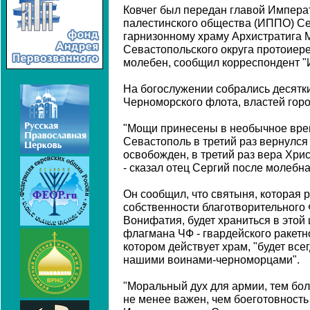
Ковчег был передан главой Импера
палестинского общества (ИППО) 
гарнизонному храму Архистратига 
Севастопольского округа протоиер
молебен, сообщил корреспондент "
На богослужении собрались десятк
Черноморского флота, властей горо
"Мощи принесены в необычное врем
Севастополь в третий раз вернулся 
освобожден, в третий раз вера Хрис
- сказал отец Сергий после молебна
Он сообщил, что святыня, которая 
собственности благотворительного 
Вонифатия, будет храниться в этой 
флагмана ЧФ - гвардейского ракетн
котором действует храм, "будет все
нашими воинами-черноморцами".
"Моральный дух для армии, тем бо
не менее важен, чем боеготовност