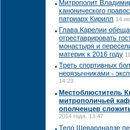
Митрополит Владими
канонического правос
патриарх Кирилл
14 ию
Глава Карелии обеща
отреставрировать гос
монастыря и пересел
материк к 2016 году
1
Треть спортивных бо
неоязычниками - эксп
14:23
Местоблюститель К
митрополичьей каф
ополченцев сложит
2014 года, 13:47
Тело Шеварднадзе пе