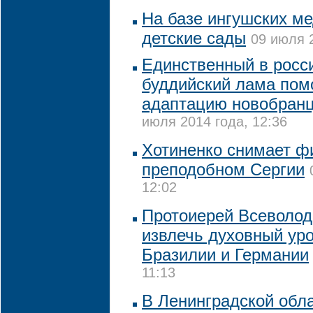
На базе ингушских ме
детские сады
09 июля 2
Единственный в росс
буддийский лама пом
адаптацию новобранц
июля 2014 года, 12:36
Хотиненко снимает ф
преподобном Сергии
12:02
Протоиерей Всеволод
извлечь духовный уро
Бразилии и Германии
11:13
В Ленинградской обл