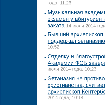
года, 11:26
Музыкальная академи
экзамен у абитуриент
заката
14 июля 2014 года
Бывший архиепископ
поддержал эвтанази
10:52
Отделку и благоустро
Академии ФСБ заверш
июля 2014 года, 10:23
Эвтаназия не противо
христианства, счита
архиепископ Кентерб
2014 года, 10:14