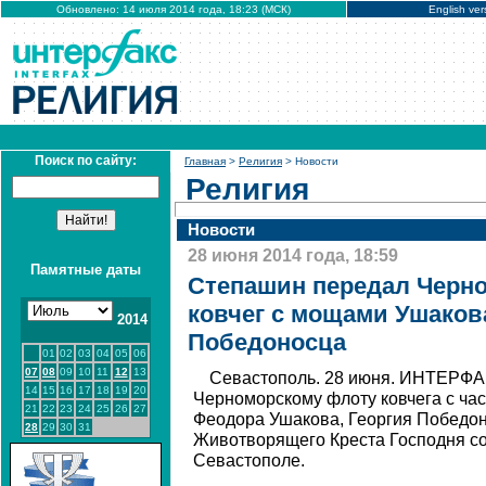
Обновлено: 14 июля 2014 года, 18:23 (МСК)
English ver
Поиск по сайту:
Главная
>
Религия
> Новости
Религия
Новости
28 июня 2014 года, 18:59
Памятные даты
Степашин передал Черн
ковчег с мощами Ушаков
2014
Победоносца
01
02
03
04
05
06
07
08
09
10
11
12
13
Севастополь. 28 июня. ИНТЕРФА
14
15
16
17
18
19
20
Черноморскому флоту ковчега с ча
21
22
23
24
25
26
27
Феодора Ушакова, Георгия Победон
28
29
30
31
Животворящего Креста Господня со
Севастополе.