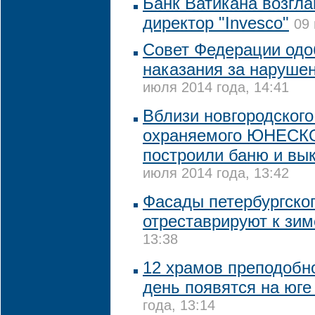
Банк Ватикана возгл
директор "Invesco"
09 
Совет Федерации одо
наказания за нарушен
июля 2014 года, 14:41
Вблизи новгородского 
охраняемого ЮНЕСКО
построили баню и вы
июля 2014 года, 13:42
Фасады петербургско
отреставрируют к зим
13:38
12 храмов преподобно
день появятся на юге
года, 13:14