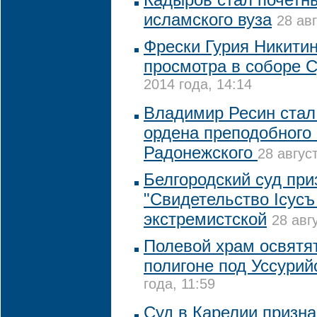
исламского вуза
28 авг
Фрески Гурия Никитин
просмотра в соборе 
2014 года, 14:14
Владимир Ресин стал
ордена преподобного
Радонежского
28 авгус
Белгородский суд пр
"Свидетельство Iсусъ
экстремистской
28 авг
Полевой храм освятя
полигоне под Уссурий
года, 11:59
Суд в Карелии призн