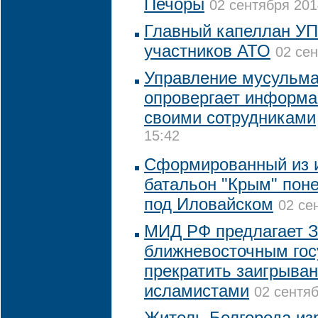
Печоры
02 сентября 201
Главный капеллан УП
участников АТО
02 сен
Управление мусульма
опровергает информа
своими сотрудниками
15:42
Сформированный из 
батальон "Крым" поне
под Иловайском
02 се
МИД РФ предлагает З
ближневосточным гос
прекратить заигрыва
исламистами
02 сентяб
Житель Белгорода из