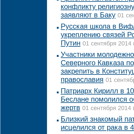
конфликту религиозну
заявляют в Баку
01 се
Русская школа в Виф
укреплению связей Ро
Путин
01 сентября 2014 
Участники молодежно
Северного Кавказа п
закрепить в Конститу
православия
01 сентяб
Патриарх Кирилл в 10
Беслане помолился о
жертв
01 сентября 2014 
Близкий знакомый па
исцелился от рака в 