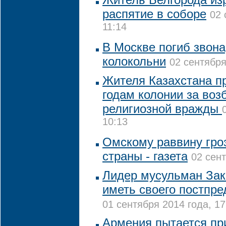
распятие в соборе
02 
11:14
В Москве погиб звона
колокольни
02 сентября
Жителя Казахстана пр
годам колонии за воз
религиозной вражды
10:13
Омскому раввину гро
страны - газета
02 сент
Лидер мусульман Зак
иметь своего постпре
01 сентября 2014 года, 17
Армения пытается пр