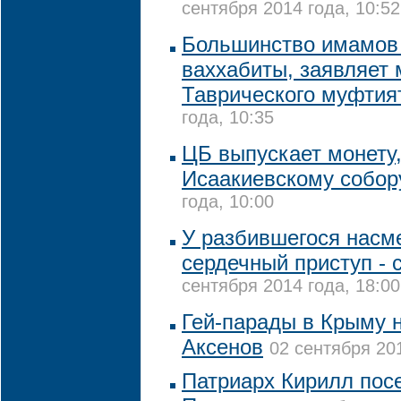
сентября 2014 года, 10:52
Большинство имамов 
ваххабиты, заявляет
Таврического муфти
года, 10:35
ЦБ выпускает монету
Исаакиевскому собо
года, 10:00
У разбившегося насм
сердечный приступ - 
сентября 2014 года, 18:00
Гей-парады в Крыму н
Аксенов
02 сентября 201
Патриарх Кирилл пос