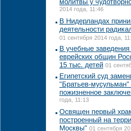
молитвы у чудотворн
2014 года, 11:46
В Нидерландах прини
деятельности радика
01 сентября 2014 года, 11
В учебные заведения
еврейских общин Рос
15 тыс. детей
01 сентяб
Египетский суд замен
"Братьев-мусульман"
пожизненное заключе
года, 11:13
Освящен первый храм
построенный на терри
Москвы"
01 сентября 20