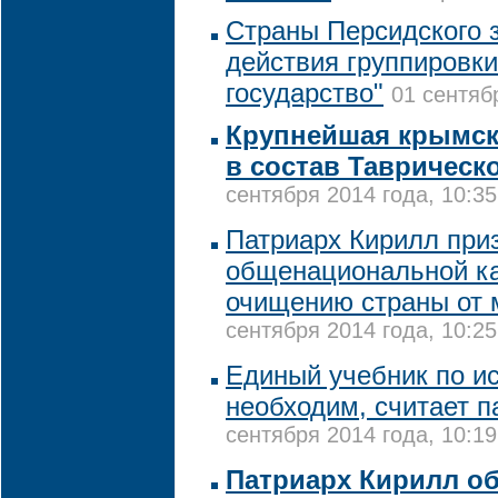
Страны Персидского 
действия группировк
государство"
01 сентяб
Крупнейшая крымск
в состав Таврическ
сентября 2014 года, 10:35
Патриарх Кирилл при
общенациональной к
очищению страны от м
сентября 2014 года, 10:25
Единый учебник по и
необходим, считает п
сентября 2014 года, 10:19
Патриарх Кирилл о