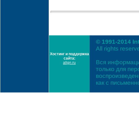
© 1991-2014 In
All rights reserv
Хостинг и поддержка
сайта:
Вся информаци
allgn.ru
только для пе
воспроизведени
как с письмен