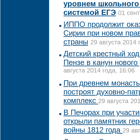
уровнем школьного
системой ЕГЭ
01 сент
ИППО продолжит ока
Сирии при новом пра
страны
29 августа 2014 
Детский крестный ход
Пензе в канун нового
августа 2014 года, 16:06
При древнем монаст
построят духовно-пат
комплекс
29 августа 201
В Печорах при участ
открыли памятник ге
войны 1812 года
29 ав