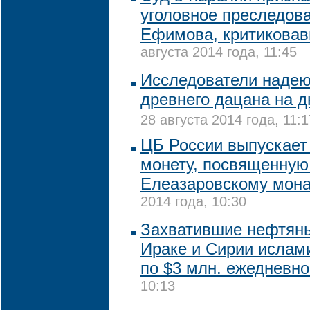
уголовное преследов
Ефимова, критиковав
августа 2014 года, 11:45
Исследователи надею
древнего дацана на д
28 августа 2014 года, 11:1
ЦБ России выпускает
монету, посвященную
Елеазаровскому мон
2014 года, 10:30
Захватившие нефтян
Ираке и Сирии ислам
по $3 млн. ежедневн
10:13