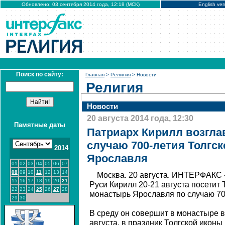
Обновлено: 03 сентября 2014 года, 12:18 (МСК)
English ver
Поиск по сайту:
Главная
>
Религия
> Новости
Религия
Новости
20 августа 2014 года, 12:30
Памятные даты
Патриарх Кирилл возгла
случаю 700-летия Толгс
2014
Ярославля
01
02
03
04
05
06
07
08
09
10
11
12
13
14
Москва. 20 августа. ИНТЕРФАКС 
15
16
17
18
19
20
21
Руси Кирилл 20-21 августа посетит
22
23
24
25
26
27
28
монастырь Ярославля по случаю 70
29
30
В среду он совершит в монастыре в
августа, в праздник Толгской икон