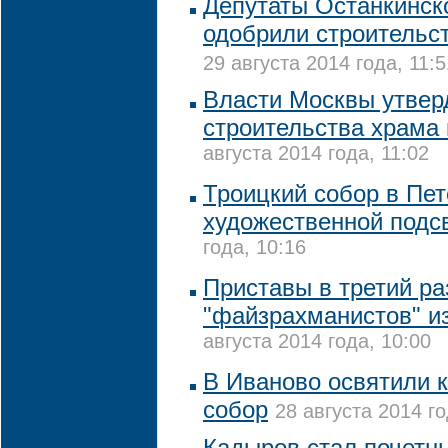
Депутаты Останкинск
одобрили строительст
29 августа 2014 года, 11:5
Власти Москвы утвер
строительства храма 
августа 2014 года, 11:02
Троицкий собор в Пе
художественной подс
года, 10:16
Приставы в третий ра
"файзрахманистов" и
августа 2014 года, 10:00
В Иваново освятили
собор
28 августа 2014 го
Кадыров стал почет