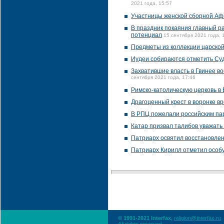
2021 года, 15:57
Участницы женской сборной Аф
В праздник покаяния главный р
потенциал
15 сентября 2021 года, 
Предметы из коллекции царской
Иудеи собираются отметить Су
Захватившие власть в Гвинее в
сентября 2021 года, 17:46
Римско-католическую церковь в
Драгоценный крест в воронке в
В РПЦ пожелали российским п
Катар призвал талибов уважать
Патриарх освятил восстановлен
Патриарх Кирилл отметил особу
© 1991-2021 Interfax,
religion@interfax.ru