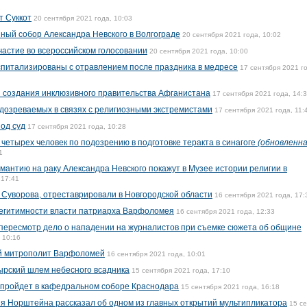
т Суккот
20 сентября 2021 года, 10:03
ный собор Александра Невского в Волгограде
20 сентября 2021 года, 10:02
астие во всероссийском голосовании
20 сентября 2021 года, 10:00
оспитализированы с отравлением после праздника в медресе
17 сентября 2021 г
 создания инклюзивного правительства Афганистана
17 сентября 2021 года, 14:
дозреваемых в связях с религиозными экстремистами
17 сентября 2021 года, 11:
од суд
17 сентября 2021 года, 10:28
четырех человек по подозрению в подготовке теракта в синагоге
(обновленн
1
мантию на раку Александра Невского покажут в Музее истории религии в
 17:41
 Суворова, отреставрировали в Новгородской области
16 сентября 2021 года, 17:
легитимности власти патриарха Варфоломея
16 сентября 2021 года, 12:33
 пересмотр дело о нападении на журналистов при съемке сюжета об общине
 10:16
ий митрополит Варфоломей
16 сентября 2021 года, 10:01
ырский шлем небесного всадника
15 сентября 2021 года, 17:10
 пройдет в кафедральном соборе Краснодара
15 сентября 2021 года, 16:18
я Норштейна рассказал об одном из главных открытий мультипликатора
15 с