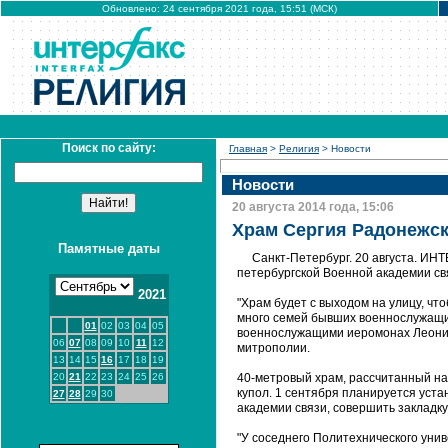
Обновлено: 24 сентября 2021 года, 15:51 (МСК)
Поиск по сайту:
Главная
>
Религия
> Новости
Новости
20 августа 2014 года, 15:06
Храм Сергия Радонежск
Памятные даты
Санкт-Петербург. 20 августа. ИН
петербургской Военной академии св
2021
"Храм будет с выходом на улицу, чт
много семей бывших военнослужащих
01
02
03
04
05
военнослужащими иеромонах Леонид 
06
07
08
09
10
11
12
митрополии.
13
14
15
16
17
18
19
20
21
22
23
24
25
26
40-метровый храм, рассчитанный на
купол. 1 сентября планируется уста
27
28
29
30
академии связи, совершить закладку
"У соседнего Политехнического унив