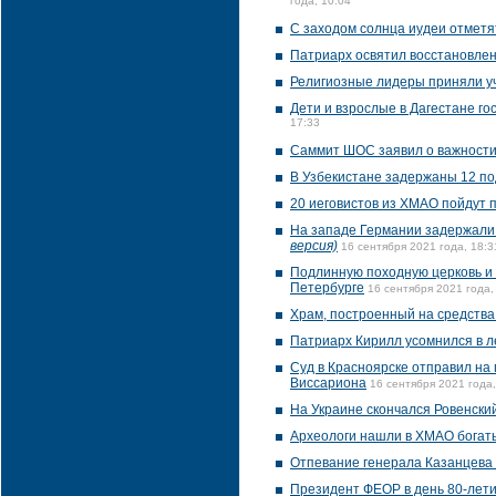
года, 10:04
С заходом солнца иудеи отметя
Патриарх освятил восстановлен
Религиозные лидеры приняли уч
Дети и взрослые в Дагестане г
17:33
Саммит ШОС заявил о важности
В Узбекистане задержаны 12 по
20 иеговистов из ХМАО пойдут п
На западе Германии задержали 
версия)
16 сентября 2021 года, 18:3
Подлинную походную церковь и 
Петербурге
16 сентября 2021 года,
Храм, построенный на средства
Патриарх Кирилл усомнился в 
Суд в Красноярске отправил на
Виссариона
16 сентября 2021 года,
На Украине скончался Ровенск
Археологи нашли в ХМАО богат
Отпевание генерала Казанцева
Президент ФЕОР в день 80-лети