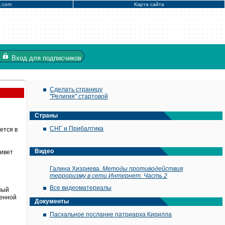
x.com
Карта сайта
Вход
для подписчиков
Сделать страницу
"Религия" стартовой
Страны
СНГ и Прибалтика
ется в
Видео
живет
Галина Хизриева.
Методы противодействия
терроризму в сети Интернет. Часть 2
Все видеоматериалы
ный
оенной
Документы
Пасхальное послание патриарха Кирилла