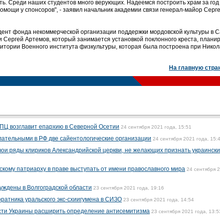
ь. Среди наших студентов много верующих. Надеемся построить храм за год 
омощи у спонсоров", - заявил начальник академии связи генерал-майор Серг
идент фонда некоммерческой организации поддержки мордовской культуры в С
и Сергей Артемов, который занимается установкой поклонного креста, плани
итории Военного института физкультуры, которая была построена при Николае
На главную стра
РПЦ возглавит епархию в Северной Осетии
24 сентября 2021 года, 15:51
лательными в РФ две сайентологические организации
24 сентября 2021 года, 15:
вои ряды клириков Александрийской церкви, не желающих признать украинск
кому патриарху в праве выступать от имени православного мира
24 сентября 
уждены в Волгоградской области
23 сентября 2021 года, 19:16
ратника уральского экс-схиигумена в СИЗО
23 сентября 2021 года, 14:54
асти Украины расширить определение антисемитизма
23 сентября 2021 года, 13:5