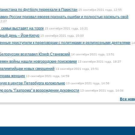
ганистана по футболу переехали в Пакистан
15 сентября 2021 года, 12:55
аввин России призвал евреев признать ошибки и полностью раскрыть свой
12:07
 семьи выставят на торги
15 сентября 2021 года, 10:21
дный день – Йом-Кипур
15 сентября 2021 года, 10:00
оенные приступили к переговорам с политиками и религиозными деятелями
14
 Белоруссии возглавил Юзеф Станевский
14 сентября 2021 года, 13:51
ремен войны нашли новгородские поисковики
13 сентября 2021 года, 18:27
аралимпийцам новых свершений
13 сентября 2021 года, 15:51
 права женщин
13 сентября 2021 года, 14:59
ную в центре Петербурга колокольню
13 сентября 2021 года, 14:56
ю роль "Газпрома" в возрождении духовности
13 сентября 2021 года, 14:04
Все нов