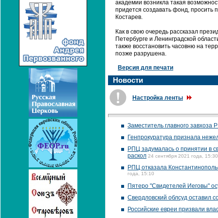
академии возникла такая возможност
придется создавать фонд, просить п
Костарев.
Как в свою очередь рассказал през
Петербурге и Ленинградской област
также восстановить часовню на терр
позже разрушена.
Версия для печати
Новости
Настройка ленты
Заместитель главного завхоза 
Генпрокуратура признала неже
РПЦ задумалась о принятии в с
раскол
24 сентября 2021 года, 15:30
РПЦ отказала Константинопольс
года, 15:10
Пятеро "Свидетелей Иеговы" ос
Свердловский облсуд оставил со
Российские евреи призвали вл