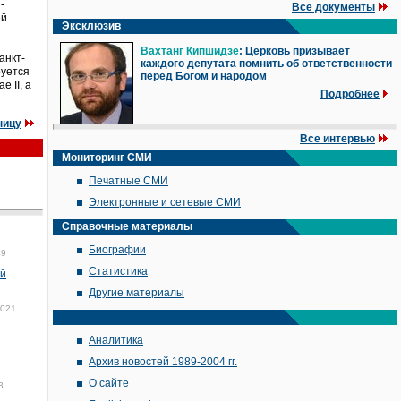
-
Все документы
ей
Эксклюзив
Вахтанг Кипшидзе
: Церковь призывает
анкт-
каждого депутата помнить об ответственности
руется
перед Богом и народом
 II, а
Подробнее
ницу
Все интервью
Мониторинг СМИ
Печатные СМИ
Электронные и сетевые СМИ
Справочные материалы
Биографии
49
Статистика
ий
Другие материалы
2021
Аналитика
Архив новостей 1989-2004 гг.
О сайте
3