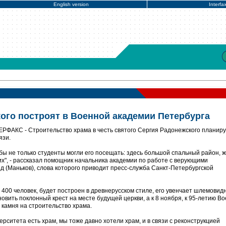
English version
Interfa
ого построят в Военной академии Петербурга
ТЕРФАКС - Строительство храма в честь святого Сергия Радонежского планиру
язи.
обы не только студенты могли его посещать: здесь большой спальный район, 
", - рассказал помощник начальника академии по работе с верующими
(Маньков), слова которого приводит пресс-служба Санкт-Петербургской
 400 человек, будет построен в древнерусском стиле, его увенчает шлемовид
новить поклонный крест на месте будущей церкви, а к 8 ноября, к 95-летию В
 камня на строительство храма.
ерситета есть храм, мы тоже давно хотели храм, и в связи с реконструкцией