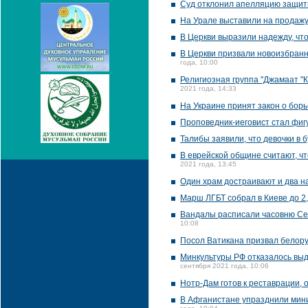
Суд отклонил апелляцию защит
На Урале выставили на продаж
В Церкви выразили надежду, чт
В Церкви призвали новоизбранн
года, 10:00
Религиозная группа "Джамаат "
2021 года, 14:33
На Украине принят закон о бор
Проповедник-иеговист стал фиг
Талибы заявили, что девочки в
В еврейской общине считают, чт
2021 года, 13:45
Один храм достраивают и два н
Марш ЛГБТ собрал в Киеве до 2,
Вандалы расписали часовню Се
10:08
Посол Ватикана призвал белору
Минкультуры РФ отказалось выд
сентября 2021 года, 10:06
Нотр-Дам готов к реставрации, 
В Афганистане упразднили мин