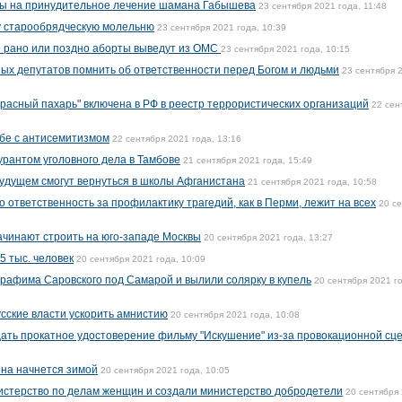
ы на принудительное лечение шамана Габышева
23 сентября 2021 года, 11:48
у старообрядческую молельню
23 сентября 2021 года, 10:39
о рано или поздно аборты выведут из ОМС
23 сентября 2021 года, 10:15
ых депутатов помнить об ответственности перед Богом и людьми
23 сентября 
Красный пахарь" включена в РФ в реестр террористических организаций
22 сен
ьбе с антисемитизмом
22 сентября 2021 года, 13:16
урантом уголовного дела в Тамбове
21 сентября 2021 года, 15:49
 будущем смогут вернуться в школы Афганистана
21 сентября 2021 года, 10:58
о ответственность за профилактику трагедий, как в Перми, лежит на всех
20 с
ачинают строить на юго-западе Москвы
20 сентября 2021 года, 13:27
5 тыс. человек
20 сентября 2021 года, 10:09
рафима Саровского под Самарой и вылили солярку в купель
20 сентября 2021 г
сские власти ускорить амнистию
20 сентября 2021 года, 10:08
ать прокатное удостоверение фильму "Искушение" из-за провокационной сц
она начнется зимой
20 сентября 2021 года, 10:05
истерство по делам женщин и создали министерство добродетели
20 сентября