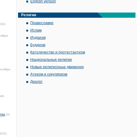
English version
Религии
Православие
2021
Ислам
тября
Иудаизм
Буддизм
Католичество и протестантизм
Национальные религии
Новые религиозные движения
ентября
Атеизм и секуляризм
Диалог
ода,
ены
20
 2021