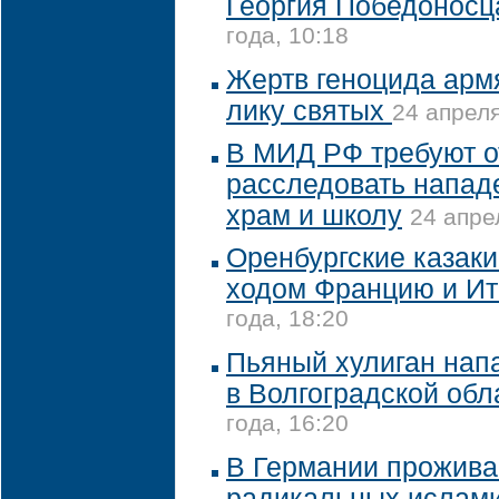
Георгия Победоносц
года, 10:18
Жертв геноцида арм
лику святых
24 апреля
В МИД РФ требуют о
расследовать напад
храм и школу
24 апре
Оренбургские казак
ходом Францию и И
года, 18:20
Пьяный хулиган нап
в Волгоградской обл
года, 16:20
В Германии проживае
радикальных ислам