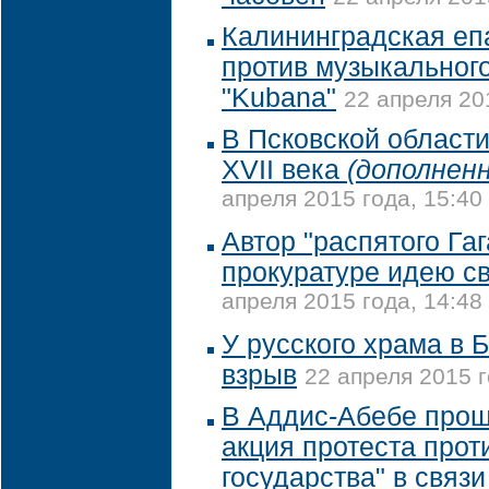
Калининградская еп
против музыкальног
"Kubana"
22 апреля 20
В Псковской области
XVII века
(дополненн
апреля 2015 года, 15:40
Автор "распятого Га
прокуратуре идею с
апреля 2015 года, 14:48
У русского храма в 
взрыв
22 апреля 2015 г
В Аддис-Абебе про
акция протеста прот
государства" в связ