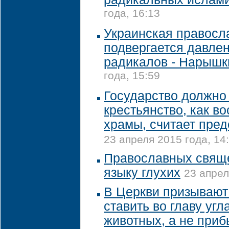
года, 16:13
Украинская правосл
подвергается давле
радикалов - Нарышк
года, 15:59
Государство должно
крестьянство, как в
храмы, считает пред
23 апреля 2015 года, 14
Православных свяще
языку глухих
23 апрел
В Церкви призывают
ставить во главу угл
животных, а не при