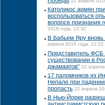
Победы
22 апреля 2015
Католикос армян пр
воспользоваться оп
вопросе признания 
2015 года, 12:32
В Бабьем Яру вновь
апреля 2015 года, 12:22
Представитель ФСБ 
существовании в Ро
джамаатов"
22 апреля
17 паломников из Ин
Непале при падении
пропасть
22 апреля 20
В Нью-Йорке разре
антиисламистскую р