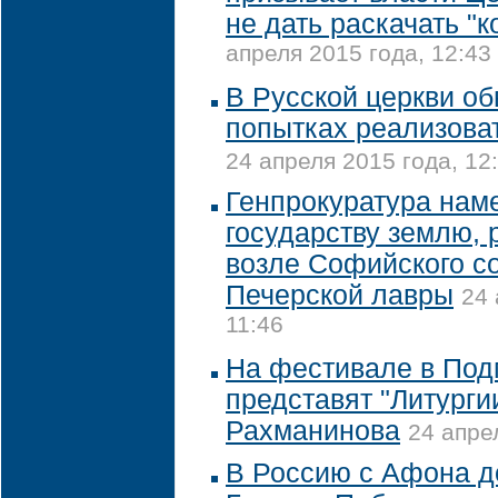
не дать раскачать "
апреля 2015 года, 12:43
В Русской церкви об
попытках реализова
24 апреля 2015 года, 12
Генпрокуратура нам
государству землю,
возле Софийского со
Печерской лавры
24 
11:46
На фестивале в Под
представят "Литурги
Рахманинова
24 апре
В Россию с Афона 