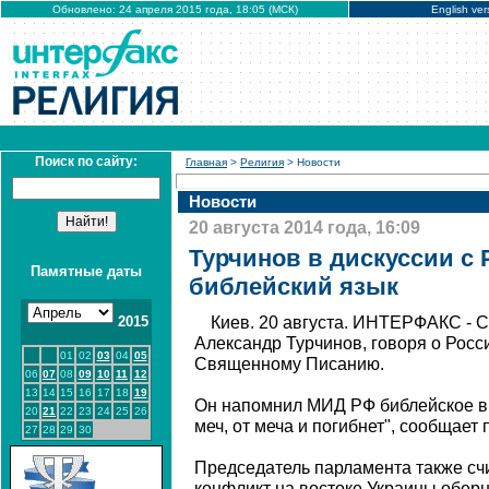
Обновлено: 24 апреля 2015 года, 18:05 (МСК)
English ver
Поиск по сайту:
Главная
>
Религия
> Новости
Новости
20 августа 2014 года, 16:09
Турчинов в дискуссии с 
Памятные даты
библейский язык
2015
Киев. 20 августа. ИНТЕРФАКС - 
Александр Турчинов, говоря о Росси
01
02
03
04
05
Священному Писанию.
06
07
08
09
10
11
12
13
14
15
16
17
18
19
Он напомнил МИД РФ библейское вы
20
21
22
23
24
25
26
меч, от меча и погибнет", сообщает
27
28
29
30
Председатель парламента также сч
конфликт на востоке Украины обер