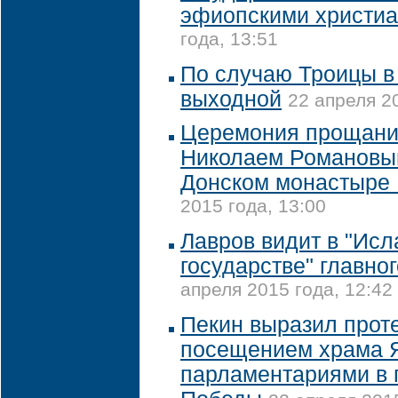
эфиопскими христи
года, 13:51
По случаю Троицы в
выходной
22 апреля 2
Церемония прощани
Николаем Романовы
Донском монастыре
2015 года, 13:00
Лавров видит в "Ис
государстве" главно
апреля 2015 года, 12:42
Пекин выразил проте
посещением храма 
парламентариями в г