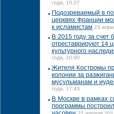
года, 10:27
Подозреваемый в по
церквях Франции мо
к исламистам
23 апре
В 2015 году за счет
отреставрируют 14 
культурного наследи
года, 10:00
Жителя Костромы пр
колонии за разжиган
мусульманам и иуд
года, 17:43
В Москве в рамках 
программы построил
часовен
22 апреля 201