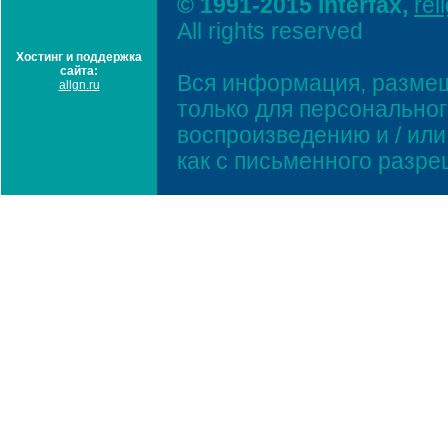
© 1991-2015 Interfax,
rel
All rights reserved
Хостинг и поддержка
сайта:
Вся информация, размещ
allgn.ru
только для персонально
воспроизведению и / ил
как с письменного разр