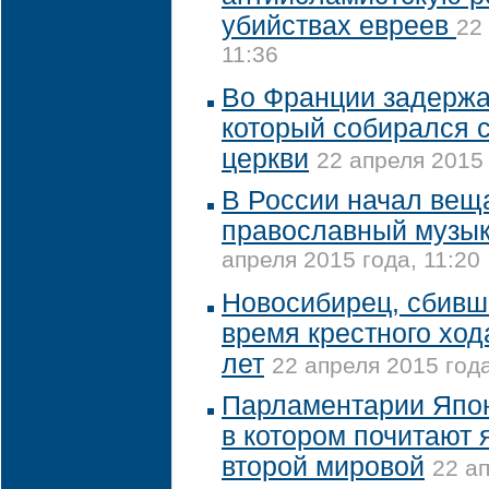
убийствах евреев
22
11:36
Во Франции задержа
который собирался 
церкви
22 апреля 2015 
В России начал вещ
православный музы
апреля 2015 года, 11:20
Новосибирец, сбивш
время крестного ход
лет
22 апреля 2015 года
Парламентарии Япон
в котором почитают 
второй мировой
22 ап