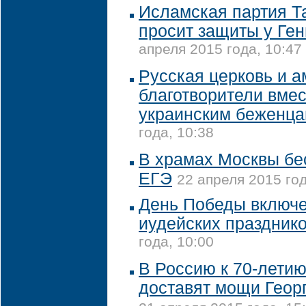
Исламская партия Т
просит защиты у Ге
апреля 2015 года, 10:47
Русская церковь и 
благотворители вме
украинским беженц
года, 10:38
В храмах Москвы бес
ЕГЭ
22 апреля 2015 год
День Победы включе
иудейских праздник
года, 10:00
В Россию к 70-лети
доставят мощи Геор