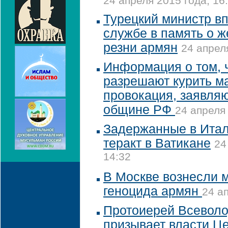
24 апреля 2015 года, 16
Турецкий министр в
службе в память о ж
резни армян
24 апрел
Информация о том, 
разрешают курить ма
провокация, заявляю
общине РФ
24 апреля 
Задержанные в Ита
теракт в Ватикане
24
14:32
В Москве вознесли 
геноцида армян
24 а
Протоиерей Всевол
призывает власти Ц