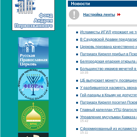
Новости
Настройка ленты
Исламисты ИГИЛ угрожают не то
В Саудовской Аравии предлага
Церковь призвана качественно 
Патриарх Кирилл прибыл в Пско
Белгородская епархия открыла
Большинство имамов мечетей в 
10:35
ЦБ выпускает монету, посвяще
У разбившегося насмерть звона
Гей-парады в Крыму не допустят
Патриарх Кирилл посетил Пско
Главный капеллан УПЦ благосло
Управление мусульман Кавказа 
15:42
Сформированный из исламистов
15:11