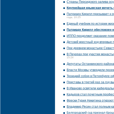
Страны Персидского залива осу
Крупнейшая крымская мечеть 
Патриарх Кирилл призывает к 
года, 10:25
Единый учебник по истории жиз
Патриарх Кирилл обеспокоен н
ИППО продолжит оказание помо
Детский крестный ход впервые п
При древнем монастыре Севаст
В Печорах при участии монасты
15:24
Депутаты Останкинского района
Власти Москвы утвердили проек
Троицкий собор в Петербурге о
Приставы в третий раз за год в
В Иваново освятили кафедраль
Кадыров стал почетным профес
Фрески Гурия Никитина откроют
Владимир Ресин стал полным к
Белгородский суд признал брош