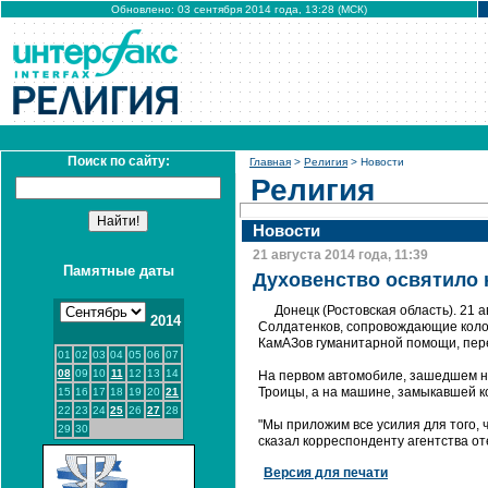
Обновлено: 03 сентября 2014 года, 13:28 (МСК)
Поиск по сайту:
Главная
>
Религия
> Новости
Религия
Новости
21 августа 2014 года, 11:39
Памятные даты
Духовенство освятило 
Донецк (Ростовская область). 21
2014
Солдатенков, сопровождающие колон
КамАЗов гуманитарной помощи, пер
01
02
03
04
05
06
07
08
09
10
11
12
13
14
На первом автомобиле, зашедшем на
Троицы, а на машине, замыкавшей ко
15
16
17
18
19
20
21
22
23
24
25
26
27
28
"Мы приложим все усилия для того, 
29
30
сказал корреспонденту агентства от
Версия для печати