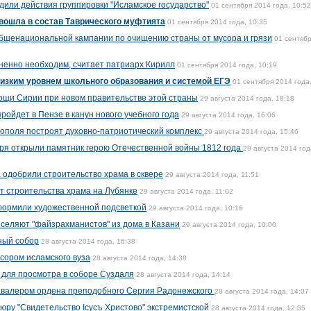
дили действия группировки "Исламское государство"
01 сентября 2014 года, 10:52
вошла в состав Таврического муфтията
01 сентября 2014 года, 10:35
общенациональной кампании по очищению страны от мусора и грязи
01 сентяб
ненно необходим, считает патриарх Кирилл
01 сентября 2014 года, 10:19
изким уровнем школьного образования и системой ЕГЭ
01 сентября 2014 года
щи Сирии при новом правительстве этой страны
29 августа 2014 года, 18:18
ройдет в Пензе в канун нового учебного года
29 августа 2014 года, 16:06
ополя построят духовно-патриотический комплекс
29 августа 2014 года, 15:46
ря открыли памятник герою Отечественной войны 1812 года
29 августа 2014 год
 одобрили строительство храма в сквере
29 августа 2014 года, 11:51
т строительства храма на Лубянке
29 августа 2014 года, 11:02
формили художественной подсветкой
29 августа 2014 года, 10:16
ыселяют "файзрахманистов" из дома в Казани
29 августа 2014 года, 10:00
ный собор
28 августа 2014 года, 16:38
сором исламского вуза
28 августа 2014 года, 14:38
 для просмотра в соборе Суздаля
28 августа 2014 года, 14:14
авалером ордена преподобного Сергия Радонежского
28 августа 2014 года, 14:07
юру "Свидетельство Iсусъ Христово" экстремистской
28 августа 2014 года, 12:35