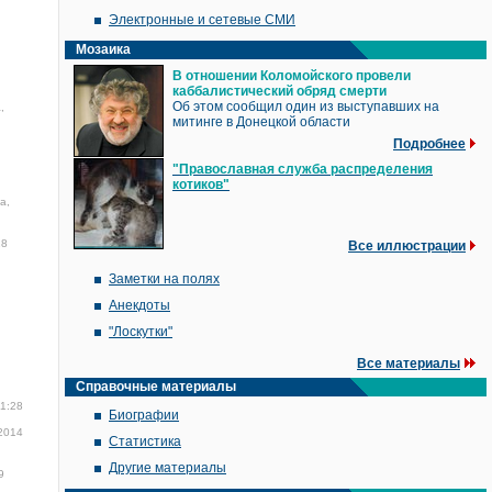
Электронные и сетевые СМИ
Мозаика
В отношении Коломойского провели
каббалистический обряд смерти
Об этом сообщил один из выступавших на
,
митинге в Донецкой области
Подробнее
"Православная служба распределения
котиков"
а,
28
Все иллюстрации
Заметки на полях
Анекдоты
"Лоскутки"
Все материалы
Справочные материалы
11:28
Биографии
2014
Статистика
Другие материалы
9