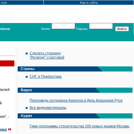
x.com
Карта сайта
чиков:
Логин:
Пароль:
Сделать страницу
"Религия" стартовой
Страны
СНГ и Прибалтика
р
обилей
Видео
Проповедь патриарха Кирилла в День Крещения Руси
й
Все видеоматериалы
Аудио
ия", -
Гимн программы строительства 200 новых храмов Москвы
ницу