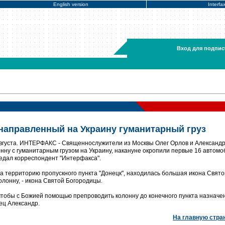
English version
Interfa
Вход для подпис
направленный на Украину гуманитарный груз
 августа. ИНТЕРФАКС - Священнослужители из Москвы Олег Орлов и Александ
ну с гуманитарным грузом на Украину, накануне окропили первые 16 автом
едал корреспондент "Интерфакса".
 территорию пропускного пункта "Донецк", находилась большая икона Свято
лонну, - икона Святой Богородицы.
чтобы с Божией помощью препроводить колонну до конечного пункта назначен
ец Александр.
На главную стра