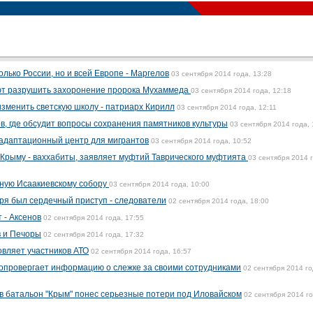
лько России, но и всей Европе - Маргелов
03 сентября 2014 года, 13:28
ют разрушить захоронение пророка Мухаммеда
03 сентября 2014 года, 12:18
изменить светскую школу - патриарх Кирилл
03 сентября 2014 года, 12:11
в, где обсудит вопросы сохранения памятников культуры
03 сентября 2014 года, 
 адаптационный центр для мигрантов
03 сентября 2014 года, 10:52
Крыму - ваххабиты, заявляет муфтий Таврического муфтията
03 сентября 2014 
нную Исаакиевскому собору
03 сентября 2014 года, 10:00
ря был сердечный приступ - следователи
02 сентября 2014 года, 18:00
 - Аксенов
02 сентября 2014 года, 17:55
в и Печоры
02 сентября 2014 года, 17:32
вляет участников АТО
02 сентября 2014 года, 16:57
опровергает информацию о слежке за своими сотрудниками
02 сентября 2014 го
 батальон "Крым" понес серьезные потери под Иловайском
02 сентября 2014 го