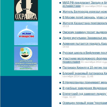
МИД РФ предлагает Западу и б
исламистами
02 сентября 2014 год
Житель Белгорода изрезал нож
В Москве погиб звонарь, упав с 
Жителя Казахстана приговорили
10:13
Омскому раввину грозит выдворе
Лидер мусульман Закавказья же
Армения пытается придать Кара
13:42
Русская школа в Вифлееме посл
Участники молодежного форума 
православия
01 сентября 2014 года
Патриарх Кирилл в 10-летие тр
Близкий знакомый патриарха Ки
сентября 2014 года, 11:46
В Нидерландах принимают меры
В учебные заведения Федерации
Египетский суд заменил лидеру
года, 11:13
Освящен первый храм "программ