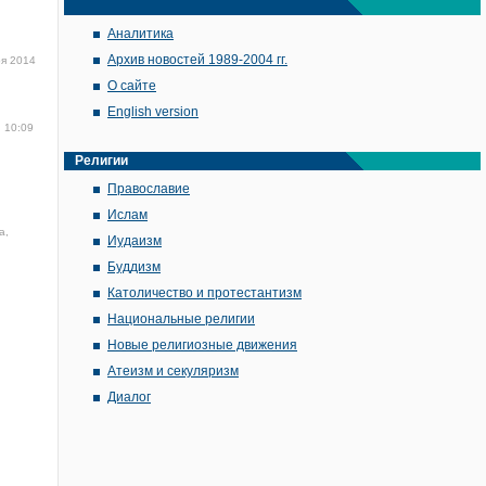
Аналитика
Архив новостей 1989-2004 гг.
ря 2014
О сайте
English version
, 10:09
Религии
Православие
Ислам
а,
Иудаизм
Буддизм
Католичество и протестантизм
Национальные религии
Новые религиозные движения
Атеизм и секуляризм
Диалог