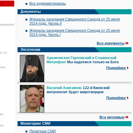
Все аудиоматериалы
Документы
Журналы заседания Священного Синода от 25 июля
2014 года.
Часть II
Журналы заседания Священного Синода от 25 июля
2014 года.
Часть I
Все документы
Эксклюзив
11:43
Архиепископ Горловский и Славянский
Митрофан
: Мы надеемся только на Бога
года,
Подробнее
Василий Анисимов
: 122-й Киевский
митрополит будет миротворцем
Подробнее
да,
Все интервью
Мониторинг СМИ
да,
Печатные СМИ