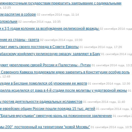
лижневосточным государствам прекратить заигрывание с радикальными
а, 12:25
ом распятие в соборе
02 сентября 2014 года, 11:14
колокольни
02 сентября 2014 года, 10:35
 к 3,5 годам колонии за возбуждение религиозной вражды
02 сентября 2014 года
ние из страны - газета
02 сентября 2014 года, 10:00
лает иметь своего постпреда в Совете Европы
01 сентября 2014 года, 17:26
бахскому конфликту религиозную окраску, заявляют в Баку
01 сентября 2014 год
ужит укреплению связей России и Палестины - Путин
01 сентября 2014 года, 13:
Северного Кавказа поддержали идею закрепить в Конституции особую роль
, 12:48
агедии в Беслане помолился об упокоении ее жертв
01 сентября 2014 года, 12:30
рилла исцелился от рака в 4-й стадии после молитвы у чудотворной иконы
01
 против деятельности радикальных исламистов
01 сентября 2014 года, 11:40
 еврейских общин России пошли порядка 15 тыс. детей
01 сентября 2014 года, 
 "Братьев-мусульман" смертную казнь на пожизненное заключение
01 сентября 
ы-200", построенный на территории "новой Москвы"
01 сентября 2014 года, 10:5