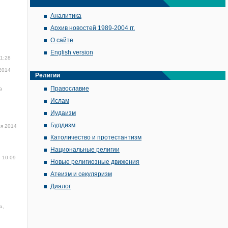
Аналитика
Архив новостей 1989-2004 гг.
О сайте
English version
11:28
2014
Религии
Православие
9
Ислам
Иудаизм
Буддизм
ря 2014
Католичество и протестантизм
Национальные религии
, 10:09
Новые религиозные движения
Атеизм и секуляризм
Диалог
а,