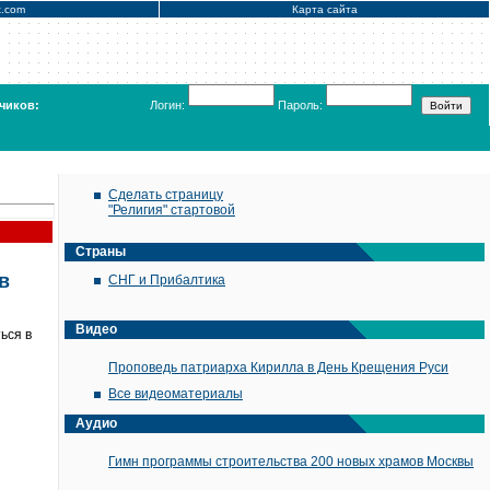
x.com
Карта сайта
чиков:
Логин:
Пароль:
Сделать страницу
"Религия" стартовой
Страны
в
СНГ и Прибалтика
Видео
ься в
Проповедь патриарха Кирилла в День Крещения Руси
Все видеоматериалы
Аудио
Гимн программы строительства 200 новых храмов Москвы