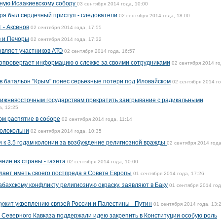
нную Исаакиевскому собору
03 сентября 2014 года, 10:00
ря был сердечный приступ - следователи
02 сентября 2014 года, 18:00
 - Аксенов
02 сентября 2014 года, 17:55
в и Печоры
02 сентября 2014 года, 17:32
вляет участников АТО
02 сентября 2014 года, 16:57
опровергает информацию о слежке за своими сотрудниками
02 сентября 2014 го
 батальон "Крым" понес серьезные потери под Иловайском
02 сентября 2014 го
лижневосточным государствам прекратить заигрывание с радикальными
а, 12:25
ом распятие в соборе
02 сентября 2014 года, 11:14
колокольни
02 сентября 2014 года, 10:35
 к 3,5 годам колонии за возбуждение религиозной вражды
02 сентября 2014 года
ние из страны - газета
02 сентября 2014 года, 10:00
лает иметь своего постпреда в Совете Европы
01 сентября 2014 года, 17:26
бахскому конфликту религиозную окраску, заявляют в Баку
01 сентября 2014 год
ужит укреплению связей России и Палестины - Путин
01 сентября 2014 года, 13:
Северного Кавказа поддержали идею закрепить в Конституции особую роль