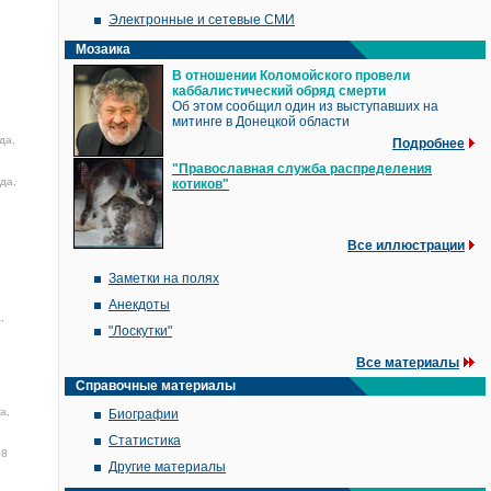
Электронные и сетевые СМИ
Мозаика
В отношении Коломойского провели
каббалистический обряд смерти
Об этом сообщил один из выступавших на
митинге в Донецкой области
да,
Подробнее
"Православная служба распределения
да,
котиков"
Все иллюстрации
Заметки на полях
Анекдоты
,
"Лоскутки"
Все материалы
Справочные материалы
а,
Биографии
Статистика
28
Другие материалы