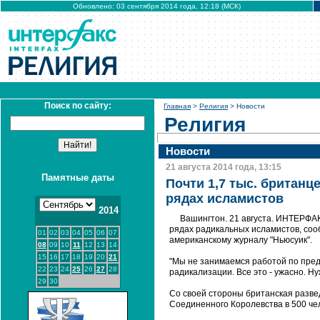
Обновлено: 03 сентября 2014 года, 12:18 (МСК)
Поиск по сайту:
Главная
>
Религия
> Новости
Религия
Новости
21 августа 2014 года, 13:15
Памятные даты
Почти 1,7 тыс. британц
рядах исламистов
2014
Вашингтон. 21 августа. ИНТЕРФАК
рядах радикальных исламистов, соо
01
02
03
04
05
06
07
американскому журналу "Ньюсуик".
08
09
10
11
12
13
14
15
16
17
18
19
20
21
"Мы не занимаемся работой по пре
22
23
24
25
26
27
28
радикализации. Все это - ужасно. Ну
29
30
Со своей стороны британская разв
Соединенного Королевства в 500 че