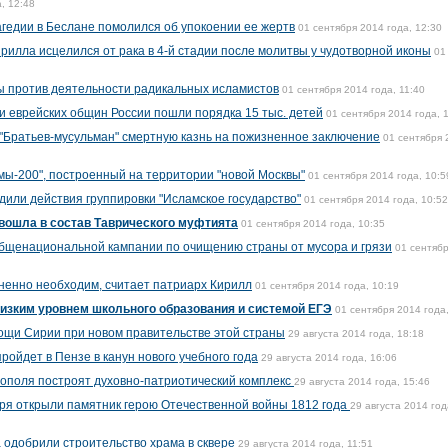
, 12:48
агедии в Беслане помолился об упокоении ее жертв
01 сентября 2014 года, 12:30
рилла исцелился от рака в 4-й стадии после молитвы у чудотворной иконы
01
 против деятельности радикальных исламистов
01 сентября 2014 года, 11:40
 еврейских общин России пошли порядка 15 тыс. детей
01 сентября 2014 года, 
 "Братьев-мусульман" смертную казнь на пожизненное заключение
01 сентября 
ы-200", построенный на территории "новой Москвы"
01 сентября 2014 года, 10:5
дили действия группировки "Исламское государство"
01 сентября 2014 года, 10:52
вошла в состав Таврического муфтията
01 сентября 2014 года, 10:35
общенациональной кампании по очищению страны от мусора и грязи
01 сентяб
ненно необходим, считает патриарх Кирилл
01 сентября 2014 года, 10:19
изким уровнем школьного образования и системой ЕГЭ
01 сентября 2014 года
щи Сирии при новом правительстве этой страны
29 августа 2014 года, 18:18
ройдет в Пензе в канун нового учебного года
29 августа 2014 года, 16:06
ополя построят духовно-патриотический комплекс
29 августа 2014 года, 15:46
ря открыли памятник герою Отечественной войны 1812 года
29 августа 2014 год
 одобрили строительство храма в сквере
29 августа 2014 года, 11:51