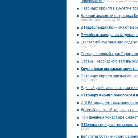
православия
01 сентября 2014 года
Патриарх Кирилл в 10-летие тр
Близкий знакомый патриарха Ки
сентября 2014 года, 11:46
В Нидерландах принимают меры
В учебные заведения Федерации
Египетский суд заменил лидеру
года, 11:13
Освящен первый храм "программ
Страны Персидского залива осу
Крупнейшая крымская мечеть 
Патриарх Кирилл призывает к 
года, 10:25
Единый учебник по истории жиз
Патриарх Кирилл обеспокоен н
ИППО продолжит оказание помо
Детский крестный ход впервые п
При древнем монастыре Севаст
В Печорах при участии монасты
15:24
Депутаты Останкинского района