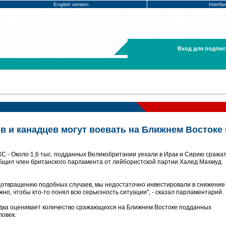
English version
Interfa
Вход для подпис
ев и канадцев могут воевать на Ближнем Востоке 
С - Около 1,6 тыс. подданных Великобритании уехали в Ирак и Сирию сражат
бщил член британского парламента от лейбористской партии Халед Махмуд
дотвращению подобных случаев, мы недостаточно инвестировали в снижение
жно, чтобы кто-то понял всю серьезность ситуации", - сказал парламентарий.
едка оценивает количество сражающихся на Ближнем Востоке подданных
ловек.