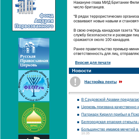
Накануне глава МИД Британии Филип
число британцев.
"В рядах террористических организ
осваивают новые навыки и становятс
В свою очередь канадская газета "К
службу безопасности и разведки пиш
сражаются около 100 канадцев.
Ранее правительство премьер-минис
ответственность для лиц, отправля
Версия для печати
Новости
Настройка ленты
В Саудовской Аравии предлага
Церковь призвана качественно 
Патриарх Кирилл прибыл в Пско
Белгородская епархия открыла
Большинство имамов мечетей в 
10:35