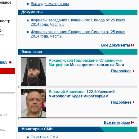
ельное
Все аудиоматериалы
Документы
Журналы заседания Священного Синода от 25 июля
нистр.
2014 года.
Часть II
ю
Журналы заседания Священного Синода от 25 июля
ов
2014 года.
Часть I
Все документы
Эксклюзив
Архиепископ Горловский и Славянский
ницу
Митрофан
: Мы надеемся только на Бога
Подробнее
Василий Анисимов
: 122-й Киевский
митрополит будет миротворцем
Подробнее
11:43
Все интервью
Мониторинг СМИ
года,
Печатные СМИ