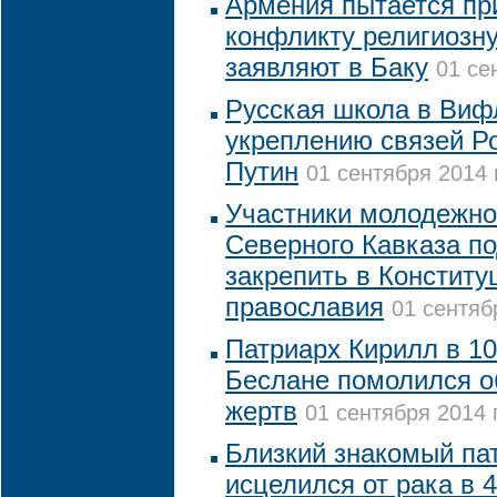
Армения пытается пр
конфликту религиозну
заявляют в Баку
01 се
Русская школа в Виф
укреплению связей Ро
Путин
01 сентября 2014 
Участники молодежно
Северного Кавказа п
закрепить в Конститу
православия
01 сентяб
Патриарх Кирилл в 10
Беслане помолился о
жертв
01 сентября 2014 
Близкий знакомый па
исцелился от рака в 