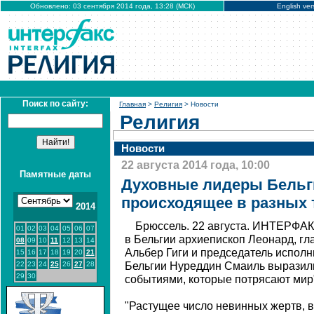
Обновлено: 03 сентября 2014 года, 13:28 (МСК)
English ver
Поиск по сайту:
Главная
>
Религия
> Новости
Религия
Новости
22 августа 2014 года, 10:00
Памятные даты
Духовные лидеры Бельг
происходящее в разных 
2014
Брюссель. 22 августа. ИНТЕРФАК
01
02
03
04
05
06
07
в Бельгии архиепископ Леонард, гл
08
09
10
11
12
13
14
Альбер Гиги и председатель исполн
15
16
17
18
19
20
21
22
23
24
25
26
27
28
Бельгии Нуреддин Смаиль выразил
29
30
событиями, которые потрясают мир
"Растущее число невинных жертв,