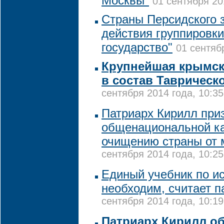
Москвы"
01 сентября 20
Страны Персидского 
действия группировк
государство"
01 сентяб
Крупнейшая крымск
в состав Таврическ
сентября 2014 года, 10:35
Патриарх Кирилл при
общенациональной к
очищению страны от м
сентября 2014 года, 10:25
Единый учебник по и
необходим, считает п
сентября 2014 года, 10:19
Патриарх Кирилл о