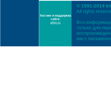
© 1991-2014 In
All rights reserv
Хостинг и поддержка
сайта:
Вся информаци
allgn.ru
только для пе
воспроизведени
как с письмен