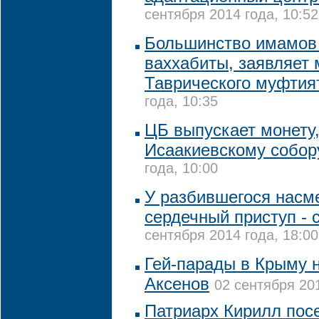
сентября 2014 года, 10:52
Большинство имамов 
ваххабиты, заявляет
Таврического муфти
года, 10:35
ЦБ выпускает монету
Исаакиевскому собо
года, 10:00
У разбившегося насм
сердечный приступ - 
сентября 2014 года, 18:00
Гей-парады в Крыму н
Аксенов
02 сентября 201
Патриарх Кирилл пос