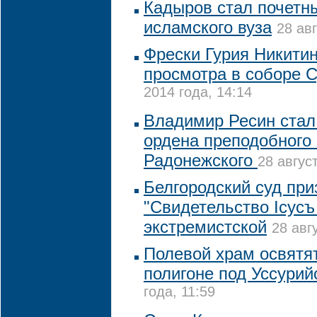
Кадыров стал почет
исламского вуза
28 авг
Фрески Гурия Никитин
просмотра в соборе 
2014 года, 14:14
Владимир Ресин стал
ордена преподобного
Радонежского
28 авгус
Белгородский суд пр
"Свидетельство Iсусъ
экстремистской
28 авг
Полевой храм освятя
полигоне под Уссурий
года, 11:59