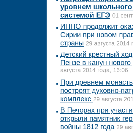
уровнем школьного
системой ЕГЭ
01 сент
ИППО продолжит ока
Сирии при новом пра
страны
29 августа 2014 
Детский крестный ход
Пензе в канун нового
августа 2014 года, 16:06
При древнем монаст
построят духовно-пат
комплекс
29 августа 201
В Печорах при участ
открыли памятник ге
войны 1812 года
29 ав