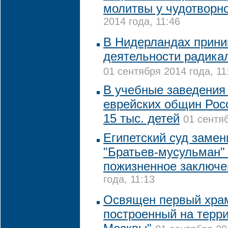
молитвы у чудотворн
2014 года, 11:46
В Нидерландах прини
деятельности радика
01 сентября 2014 года, 11
В учебные заведения
еврейских общин Рос
15 тыс. детей
01 сентяб
Египетский суд замен
"Братьев-мусульман"
пожизненное заключе
года, 11:13
Освящен первый храм
построенный на терри