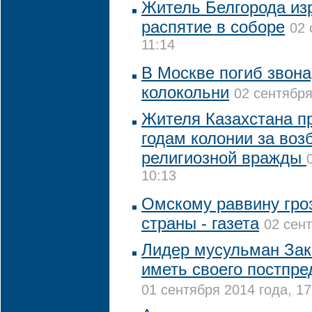
Житель Белгорода из
распятие в соборе
02 
11:14
В Москве погиб звона
колокольни
02 сентября
Жителя Казахстана пр
годам колонии за воз
религиозной вражды
10:13
Омскому раввину гро
страны - газета
02 сент
Лидер мусульман Зак
иметь своего постпре
01 сентября 2014 года, 17