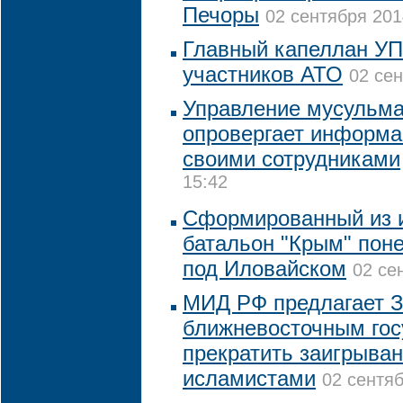
Печоры
02 сентября 201
Главный капеллан УП
участников АТО
02 сен
Управление мусульма
опровергает информа
своими сотрудниками
15:42
Сформированный из 
батальон "Крым" поне
под Иловайском
02 се
МИД РФ предлагает З
ближневосточным гос
прекратить заигрыва
исламистами
02 сентяб