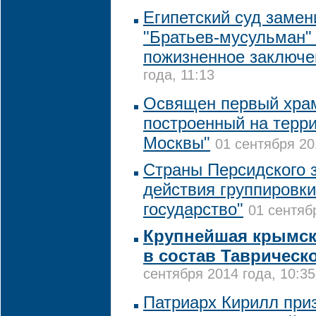
Египетский суд замен
"Братьев-мусульман"
пожизненное заключе
года, 11:13
Освящен первый храм
построенный на терри
Москвы"
01 сентября 20
Страны Персидского 
действия группировк
государство"
01 сентяб
Крупнейшая крымск
в состав Таврическ
сентября 2014 года, 10:35
Патриарх Кирилл при