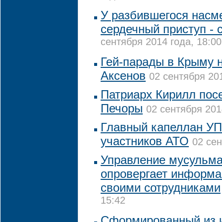
У разбившегося насм
сердечный приступ - 
сентября 2014 года, 18:00
Гей-парады в Крыму н
Аксенов
02 сентября 201
Патриарх Кирилл пос
Печоры
02 сентября 201
Главный капеллан УП
участников АТО
02 сен
Управление мусульма
опровергает информа
своими сотрудниками
15:42
Сформированный из 