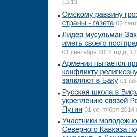
10:13
Омскому раввину гро
страны - газета
02 сент
Лидер мусульман Зак
иметь своего постпре
01 сентября 2014 года, 17
Армения пытается пр
конфликту религиозну
заявляют в Баку
01 се
Русская школа в Виф
укреплению связей Ро
Путин
01 сентября 2014 
Участники молодежно
Северного Кавказа п