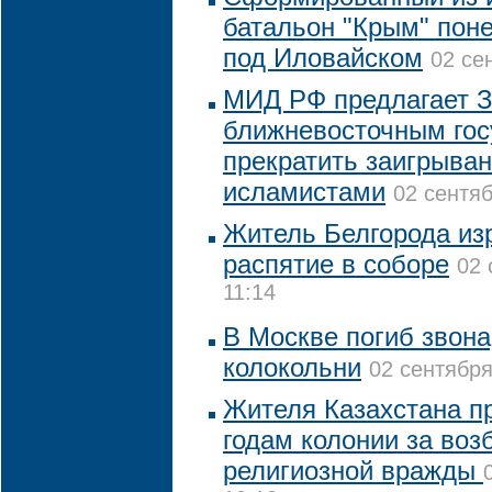
батальон "Крым" поне
под Иловайском
02 се
МИД РФ предлагает З
ближневосточным гос
прекратить заигрыва
исламистами
02 сентяб
Житель Белгорода из
распятие в соборе
02 
11:14
В Москве погиб звона
колокольни
02 сентября
Жителя Казахстана пр
годам колонии за воз
религиозной вражды