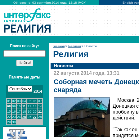
Обновлено: 03 сентября 2014 года, 12:18 (МСК)
English ver
Поиск по сайту:
Главная
>
Религия
> Новости
Религия
Новости
22 августа 2014 года, 13:31
Памятные даты
Соборная мечеть Донецк
снаряда
2014
Москва. 
01
02
03
04
05
06
07
Донецкая с
08
09
10
11
12
13
14
пробоину в
15
16
17
18
19
20
21
22
23
24
25
26
27
28
действий.
29
30
"Так как он
придется м