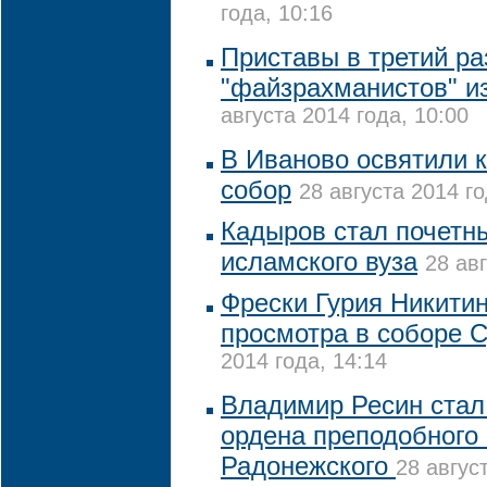
года, 10:16
Приставы в третий ра
"файзрахманистов" и
августа 2014 года, 10:00
В Иваново освятили
собор
28 августа 2014 го
Кадыров стал почет
исламского вуза
28 авг
Фрески Гурия Никитин
просмотра в соборе 
2014 года, 14:14
Владимир Ресин стал
ордена преподобного
Радонежского
28 авгус