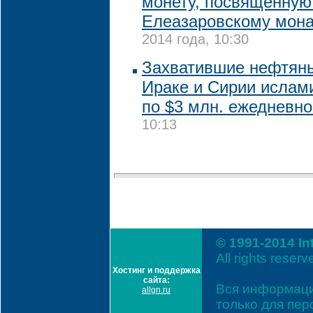
монету, посвященную
Елеазаровскому мон
2014 года, 10:30
Захватившие нефтян
Ираке и Сирии ислам
по $3 млн. ежедневн
10:13
© 1991-2014 In
All rights reserv
Хостинг и поддержка
сайта:
Вся информаци
allgn.ru
только для пе