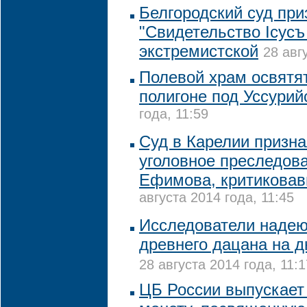
Белгородский суд пр
"Свидетельство Iсусъ
экстремистской
28 авг
Полевой храм освятя
полигоне под Уссурий
года, 11:59
Суд в Карелии призн
уголовное преследов
Ефимова, критиковав
августа 2014 года, 11:45
Исследователи надею
древнего дацана на д
28 августа 2014 года, 11:1
ЦБ России выпускает