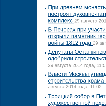
При древнем монаст
построят духовно-пат
комплекс
29 августа 201
В Печорах при участ
открыли памятник ге
войны 1812 года
29 ав
Депутаты Останкинск
одобрили строительст
29 августа 2014 года, 11:5
Власти Москвы утвер
строительства храма 
августа 2014 года, 11:02
Троицкий собор в Пе
художественной подс