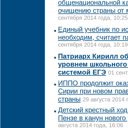
общенациональной к
очищению страны от м
сентября 2014 года, 10:25
Единый учебник по и
необходим, считает п
сентября 2014 года, 10:19
Патриарх Кирилл о
уровнем школьного
системой ЕГЭ
01 сент
ИППО продолжит ока
Сирии при новом пра
страны
29 августа 2014 
Детский крестный ход
Пензе в канун нового
августа 2014 года, 16:06