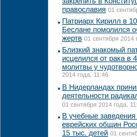
закрепить в Конститу
православия
01 сентяб
Патриарх Кирилл в 10
Беслане помолился о
жертв
01 сентября 2014 
Близкий знакомый па
исцелился от рака в 
молитвы у чудотворн
2014 года, 11:46
В Нидерландах прини
деятельности радика
01 сентября 2014 года, 11
В учебные заведения
еврейских общин Рос
15 тыс. детей
01 сентяб