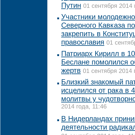
Путин
01 сентября 2014 
Участники молодежно
Северного Кавказа п
закрепить в Конститу
православия
01 сентяб
Патриарх Кирилл в 10
Беслане помолился о
жертв
01 сентября 2014 
Близкий знакомый па
исцелился от рака в 
молитвы у чудотворн
2014 года, 11:46
В Нидерландах прини
деятельности радика