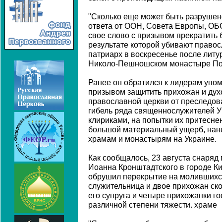
"Сколько еще может быть разрушен
ответа от ООН, Совета Европы, ОБС
свое слово с призывом прекратить б
результате которой убивают правос
патриарх в воскресенье после литу
Николо-Пешношском монастыре По
Ранее он обратился к лидерам упо
призывом защитить прихожан и дух
православной церкви от преследова
гибель ряда священнослужителей У
клириками, на попытки их притеснен
большой материальный ущерб, на
храмам и монастырям на Украине.
Как сообщалось, 23 августа снаряд
Иоанна Кронштадтского в городе К
обрушил перекрытие на молившихся
служительница и двое прихожан ско
его супруга и четыре прихожанки г
различной степени тяжести. храме