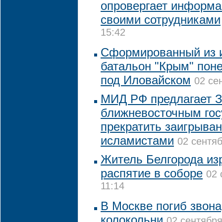
опровергает информа
своими сотрудниками
15:42
Сформированный из 
батальон "Крым" поне
под Иловайском
02 се
МИД РФ предлагает З
ближневосточным гос
прекратить заигрыва
исламистами
02 сентяб
Житель Белгорода из
распятие в соборе
02 
11:14
В Москве погиб звона
колокольни
02 сентября