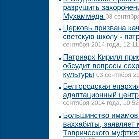
разрушить захоронен
Мухаммеда
03 сентября
Церковь призвана ка
светскую школу - пат
сентября 2014 года, 12:11
Патриарх Кирилл приб
обсудит вопросы сох
культуры
03 сентября 20
Белгородская епархи
адаптационный центр
сентября 2014 года, 10:52
Большинство имамов 
ваххабиты, заявляет
Таврического муфти