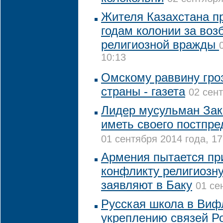
Жителя Казахстана пр
годам колонии за воз
религиозной вражды
10:13
Омскому раввину гро
страны - газета
02 сент
Лидер мусульман Зак
иметь своего постпре
01 сентября 2014 года, 17
Армения пытается пр
конфликту религиозну
заявляют в Баку
01 се
Русская школа в Виф
укреплению связей Ро