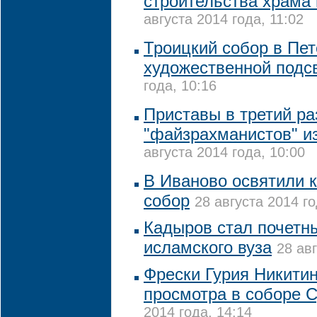
строительства храма 
августа 2014 года, 11:02
Троицкий собор в Пе
художественной подс
года, 10:16
Приставы в третий ра
"файзрахманистов" и
августа 2014 года, 10:00
В Иваново освятили
собор
28 августа 2014 го
Кадыров стал почет
исламского вуза
28 авг
Фрески Гурия Никитин
просмотра в соборе 
2014 года, 14:14