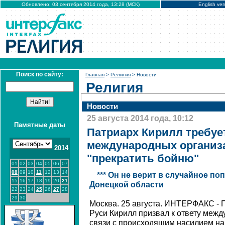
Обновлено: 03 сентября 2014 года, 13:28 (МСК)
English ver
Поиск по сайту:
Главная
>
Религия
> Новости
Религия
Новости
25 августа 2014 года, 10:12
Памятные даты
Патриарх Кирилл требует
международных организ
2014
"прекратить бойню"
01
02
03
04
05
06
07
08
09
10
11
12
13
14
*** Он не верит в случайное по
15
16
17
18
19
20
21
Донецкой области
22
23
24
25
26
27
28
29
30
Москва. 25 августа. ИНТЕРФАКС - 
Руси Кирилл призвал к ответу меж
связи с происходящим насилием на