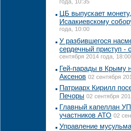
года, 10:35
ЦБ выпускает монету
Исаакиевскому собо
года, 10:00
У разбившегося насм
сердечный приступ - 
сентября 2014 года, 18:00
Гей-парады в Крыму н
Аксенов
02 сентября 201
Патриарх Кирилл пос
Печоры
02 сентября 201
Главный капеллан УП
участников АТО
02 сен
Управление мусульма