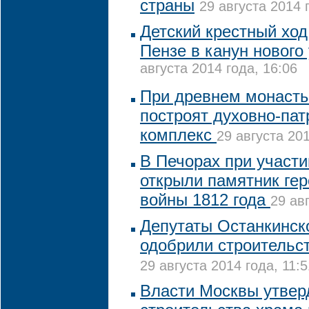
страны
29 августа 2014 
Детский крестный ход
Пензе в канун нового
августа 2014 года, 16:06
При древнем монаст
построят духовно-пат
комплекс
29 августа 201
В Печорах при участ
открыли памятник ге
войны 1812 года
29 ав
Депутаты Останкинск
одобрили строительст
29 августа 2014 года, 11:5
Власти Москвы утвер