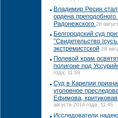
Владимир Ресин стал
ордена преподобного
Радонежского
28 авгус
Белгородский суд пр
"Свидетельство Iсусъ
экстремистской
28 авг
Полевой храм освятя
полигоне под Уссурий
года, 11:59
Суд в Карелии призн
уголовное преследов
Ефимова, критиковав
августа 2014 года, 11:45
Исследователи надею