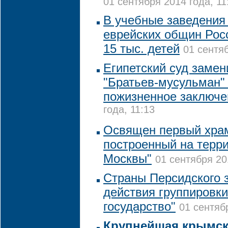
01 сентября 2014 года, 11
В учебные заведения
еврейских общин Рос
15 тыс. детей
01 сентяб
Египетский суд замен
"Братьев-мусульман"
пожизненное заключе
года, 11:13
Освящен первый храм
построенный на терри
Москвы"
01 сентября 20
Страны Персидского 
действия группировк
государство"
01 сентяб
Крупнейшая крымск