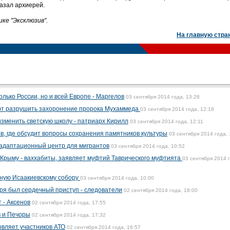
казал архиерей.
ке "Эксклюзив".
На главную стра
лько России, но и всей Европе - Маргелов
03 сентября 2014 года, 13:28
ют разрушить захоронение пророка Мухаммеда
03 сентября 2014 года, 12:18
изменить светскую школу - патриарх Кирилл
03 сентября 2014 года, 12:11
в, где обсудит вопросы сохранения памятников культуры
03 сентября 2014 года, 
 адаптационный центр для мигрантов
03 сентября 2014 года, 10:52
Крыму - ваххабиты, заявляет муфтий Таврического муфтията
03 сентября 2014 
нную Исаакиевскому собору
03 сентября 2014 года, 10:00
ря был сердечный приступ - следователи
02 сентября 2014 года, 18:00
 - Аксенов
02 сентября 2014 года, 17:55
в и Печоры
02 сентября 2014 года, 17:32
вляет участников АТО
02 сентября 2014 года, 16:57