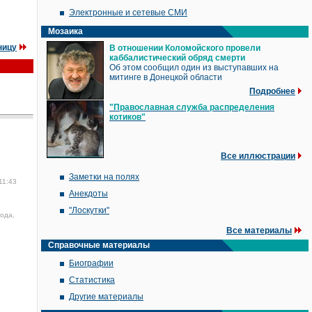
Электронные и сетевые СМИ
Мозаика
ницу
В отношении Коломойского провели
каббалистический обряд смерти
Об этом сообщил один из выступавших на
митинге в Донецкой области
Подробнее
"Православная служба распределения
котиков"
Все иллюстрации
Заметки на полях
11:43
Анекдоты
"Лоскутки"
года,
Все материалы
Справочные материалы
Биографии
Статистика
Другие материалы