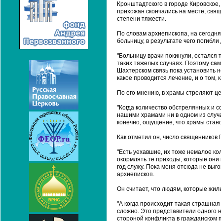
Кронштадтского в городе Кировское
прихожан скончались на месте, свя
степени тяжести.
По словам архиепископа, на сегодня
больницу, в результате чего погибли
"Больницу врачи покинули, остался
таких тяжелых случаях. Поэтому сам
Шахтерском связь пока установить 
какое проводится лечение, и о том, 
По его мнению, в храмы стреляют ц
"Когда количество обстрелянных и с
нашими храмами ни в одном из случа
конечно, ощущение, что храмы стано
Как отметил он, число священников
"Есть уехавшие, их тоже немалое ко
окормлять те приходы, которые они п
год служу. Пока меня отсюда не выго
архиепископ.
Он считает, что людям, которые жили
"А когда происходит такая страшная 
сложно. Это представители одного н
стороной конфликта в гражданском 