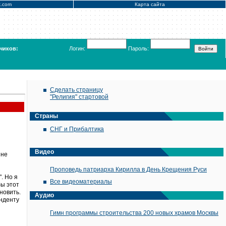
x.com
Карта сайта
чиков:
Логин:
Пароль:
Сделать страницу
"Религия" стартовой
Страны
СНГ и Прибалтика
Видео
ине
Проповедь патриарха Кирилла в День Крещения Руси
. Но я
Все видеоматериалы
бы этот
новить.
Аудио
онденту
Гимн программы строительства 200 новых храмов Москвы