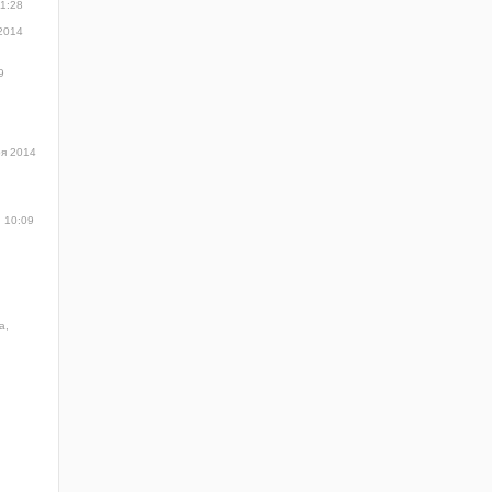
11:28
2014
9
ря 2014
, 10:09
а,