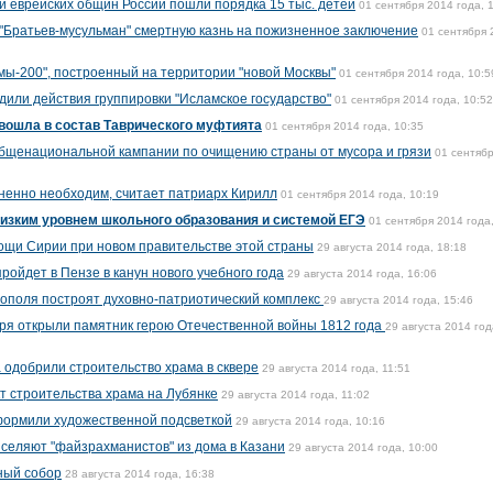
 еврейских общин России пошли порядка 15 тыс. детей
01 сентября 2014 года, 
 "Братьев-мусульман" смертную казнь на пожизненное заключение
01 сентября 
ы-200", построенный на территории "новой Москвы"
01 сентября 2014 года, 10:5
дили действия группировки "Исламское государство"
01 сентября 2014 года, 10:52
вошла в состав Таврического муфтията
01 сентября 2014 года, 10:35
общенациональной кампании по очищению страны от мусора и грязи
01 сентяб
ненно необходим, считает патриарх Кирилл
01 сентября 2014 года, 10:19
изким уровнем школьного образования и системой ЕГЭ
01 сентября 2014 года
щи Сирии при новом правительстве этой страны
29 августа 2014 года, 18:18
ройдет в Пензе в канун нового учебного года
29 августа 2014 года, 16:06
ополя построят духовно-патриотический комплекс
29 августа 2014 года, 15:46
ря открыли памятник герою Отечественной войны 1812 года
29 августа 2014 год
 одобрили строительство храма в сквере
29 августа 2014 года, 11:51
т строительства храма на Лубянке
29 августа 2014 года, 11:02
формили художественной подсветкой
29 августа 2014 года, 10:16
ыселяют "файзрахманистов" из дома в Казани
29 августа 2014 года, 10:00
ный собор
28 августа 2014 года, 16:38