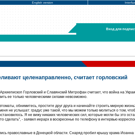
English version
Interfa
Вход для подпис
ливают целенаправленно, считает горловский
 Архиепископ Горловский и Славянский Митрофан считает, что война на Укра
овить ее только человеческими силами невозможно.
автоматы, обнимитесь, простите друг друга и начинайте строить мирную жизнь"
е меня не услышат: градус уже такой, что мы можем только молиться о том, что
остановилось. Я не вижу никаких человеческих сил, которые могли бы это оста
то сделать", - заявил иерарх в воскресенье по телефону в интервью корресп
глись православные в Донецкой области. Снаряд пробил крышу храма Иоанна