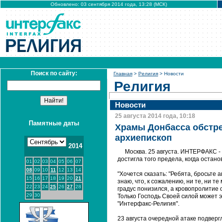
Обновлено: 03 сентября 2014 года, 13:28 (МСК)
Поиск по сайту:
Главная
>
Религия
> Новости
Религия
Новости
25 августа 2014 года, 10:18
Памятные даты
Храмы Донбасса обстре
архиепископ
2014
Москва. 25 августа. ИНТЕРФАКС -
достигла того предела, когда остан
01
02
03
04
05
06
07
08
09
10
11
12
13
14
"Хочется сказать: "Ребята, бросьте 
15
16
17
18
19
20
21
знаю, что, к сожалению, ни те, ни т
22
23
24
25
26
27
28
градус понизился, а кровопролитие 
29
30
Только Господь Своей силой может э
"Интерфакс-Религия".
23 августа очередной атаке подвер