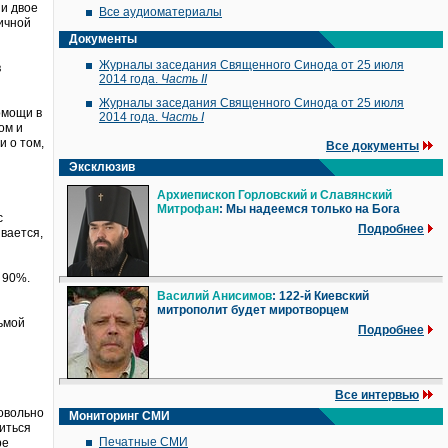
 и двое
Все аудиоматериалы
ичной
Документы
Журналы заседания Священного Синода от 25 июля
в
2014 года.
Часть II
Журналы заседания Священного Синода от 25 июля
омощи в
2014 года.
Часть I
ом и
и о том,
Все документы
Эксклюзив
Архиепископ Горловский и Славянский
Митрофан
: Мы надеемся только на Бога
с
Подробнее
ывается,
 90%.
Василий Анисимов
: 122-й Киевский
митрополит будет миротворцем
сьмой
Подробнее
Все интервью
довольно
Мониторинг СМИ
виться
Печатные СМИ
ре