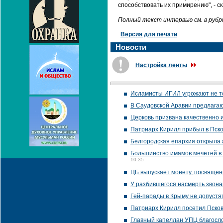
способствовать их примирению", - с
Полный текст интервью см. в рубри
Версия для печати
Новости
Настройка ленты
Исламисты ИГИЛ угрожают не то
В Саудовской Аравии предлага
Церковь призвана качественно 
Патриарх Кирилл прибыл в Пско
Белгородская епархия открыла
Большинство имамов мечетей в 
10:35
ЦБ выпускает монету, посвяще
У разбившегося насмерть звона
Гей-парады в Крыму не допустят
Патриарх Кирилл посетил Пско
Главный капеллан УПЦ благосло