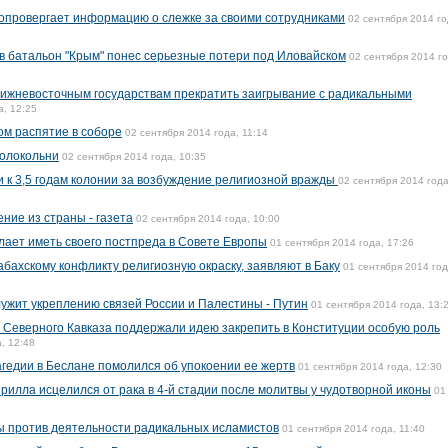
опровергает информацию о слежке за своими сотрудниками
02 сентября 2014 го
 батальон "Крым" понес серьезные потери под Иловайском
02 сентября 2014 го
лижневосточным государствам прекратить заигрывание с радикальными
а, 12:25
ом распятие в соборе
02 сентября 2014 года, 11:14
колокольни
02 сентября 2014 года, 10:35
 к 3,5 годам колонии за возбуждение религиозной вражды
02 сентября 2014 года
ние из страны - газета
02 сентября 2014 года, 10:00
лает иметь своего постпреда в Совете Европы
01 сентября 2014 года, 17:26
бахскому конфликту религиозную окраску, заявляют в Баку
01 сентября 2014 год
ужит укреплению связей России и Палестины - Путин
01 сентября 2014 года, 13:
Северного Кавказа поддержали идею закрепить в Конституции особую роль
, 12:48
агедии в Беслане помолился об упокоении ее жертв
01 сентября 2014 года, 12:30
рилла исцелился от рака в 4-й стадии после молитвы у чудотворной иконы
01
 против деятельности радикальных исламистов
01 сентября 2014 года, 11:40