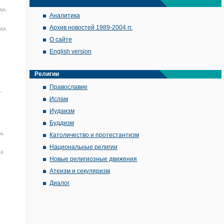
да,
Аналитика
Архив новостей 1989-2004 гг.
да,
О сайте
English version
Религии
Православие
,
Ислам
Иудаизм
Буддизм
а,
Католичество и протестантизм
Национальные религии
28
Новые религиозные движения
Атеизм и секуляризм
Диалог