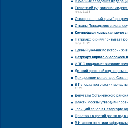
В учебные заведения Федерации
Египетский суд заменил лидеру
года, 11:13
Освящен первый храм "программ
Страны Персидского залива осу
Крупнейшая крымская мечеть 
Патриарх Кирилл призывает к 
года, 10:25
Единый учебник по истории жиз
Патриарх Кирилл обеспокоен н
ИППО продолжит оказание помо
Детский крестный ход впервые п
При древнем монастыре Севаст
В Печорах при участии монасты
15:24
Депутаты Останкинского района
Власти Москвы утвердили проек
Троицкий собор в Петербурге о
Приставы в третий раз за год в
В Иваново освятили кафедраль