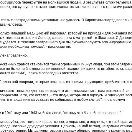
, обрушилось перекрытие на молившихся людей. В результате служительница
щенник, его супруга и четыре прихожанки госпитализированы с травмами разл
 связь с пострадавшими установить не удалось. В Кировском снаряд попал и 
 два человека.
 только младший медицинский персонал, который не пригоден для оказания п
ых тяжелых отвезли в Донецк, священника с матушкой - в Шахтерск. С Донецк
не удается. В течение завтрашнего дня мы сможем получить всю информацию 
какая необходима помощь", - рассказал он.
еленаправленно.
ожженных храмов становится таким огромным и гибнут люди, при этом рядом 
ев не было ни блокпостов, ни военной техники, ни каких-то штабов, то склад
вятся целями", - заявил собеседник агентства.
 Горловской епархии, которые остались со своими верующими, приближается к
личество - немало для нас, потому что их некем заменить, нам тяжело сейчас
обросали. И те, кто остался, - это люди, которыми я горжусь. Я здесь уже во
нят, я отсюда никуда уезжать не собираюсь в любом случае", - подчеркнул
 в 1941 году или 1943-м, было легче, "потому что было белое и черное".
мясорубка, это тяжело и нравственно, и морально, и ощутить, кто твой враг, 
арода, которые друг друга убивают. Церковь, на мой взгляд, не должна стано
противостоянии. Мы должны говорить правду обеим сторонам и в какой-то ме