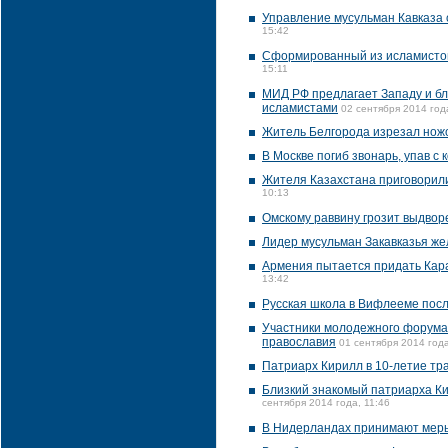
Управление мусульман Кавказа 
15:42
Сформированный из исламистов
15:11
МИД РФ предлагает Западу и б
исламистами
02 сентября 2014 год
Житель Белгорода изрезал нож
В Москве погиб звонарь, упав с 
Жителя Казахстана приговорили
10:13
Омскому раввину грозит выдворе
Лидер мусульман Закавказья же
Армения пытается придать Кара
13:42
Русская школа в Вифлееме посл
Участники молодежного форума 
православия
01 сентября 2014 года
Патриарх Кирилл в 10-летие тр
Близкий знакомый патриарха Ки
сентября 2014 года, 11:46
В Нидерландах принимают меры