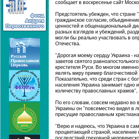
сообщает в воскресенье сайт Моско
Предстоятель убежден, что стране 
гражданское согласие, объединение
ценностей и общенациональный диа
разных взглядов и убеждений, раз
могли бы реально участвовать в оп
Отечества.
"Дорогая моему сердцу Украина - н
заветов святого равноапостольного
крестителя Руси. Во многом именно
являть миру пример благочестивой
Показательно, что среди стран с б
населения Украина занимает одно 
количеству православных храмов", 
По его словам, совсем недавно во
Украины он "повсеместно видел в 
присущие православным христиана
"Верю и надеюсь, что Украина в са
процветающей страной, население к
последствий греховной человеческой