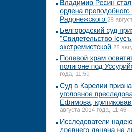
Владимир Ресин стал
ордена преподобного
Радонежского
28 авгус
Белгородский суд пр
"Свидетельство Iсусъ
экстремистской
28 авг
Полевой храм освятя
полигоне под Уссурий
года, 11:59
Суд в Карелии призн
уголовное преследов
Ефимова, критиковав
августа 2014 года, 11:45
Исследователи надею
древнего дацана на д