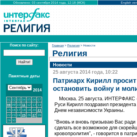
Обновлено: 03 сентября 2014 года, 12:18 (МСК)
English ver
Поиск по сайту:
Главная
>
Религия
> Новости
Религия
Новости
25 августа 2014 года, 10:22
Памятные даты
Патриарх Кирилл проси
остановить войну и моли
2014
Москва. 25 августа. ИНТЕРФАКС 
01
02
03
04
05
06
07
Руси Кирилл поздравил президента
08
09
10
11
12
13
14
Днем независимости Украины.
15
16
17
18
19
20
21
22
23
24
25
26
27
28
29
30
"Вновь и вновь призываю Вас ради 
сделать все возможное для скорей
кровопролития", - говорится в пат