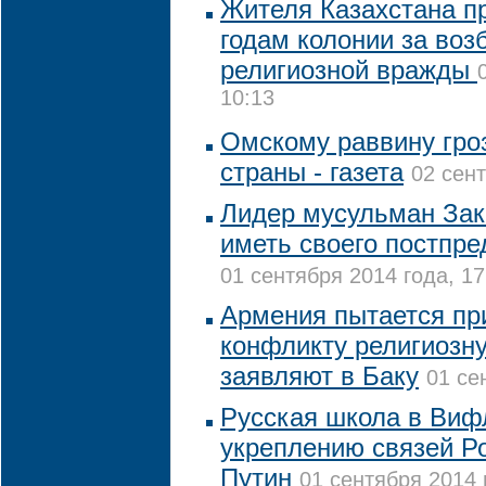
Жителя Казахстана пр
годам колонии за воз
религиозной вражды
10:13
Омскому раввину гро
страны - газета
02 сент
Лидер мусульман Зак
иметь своего постпре
01 сентября 2014 года, 17
Армения пытается пр
конфликту религиозну
заявляют в Баку
01 се
Русская школа в Виф
укреплению связей Ро
Путин
01 сентября 2014 