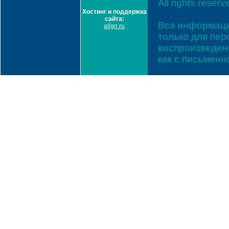
All rights reserv
Хостинг и поддержка
сайта:
Вся информаци
allgn.ru
только для пе
воспроизведени
как с письмен