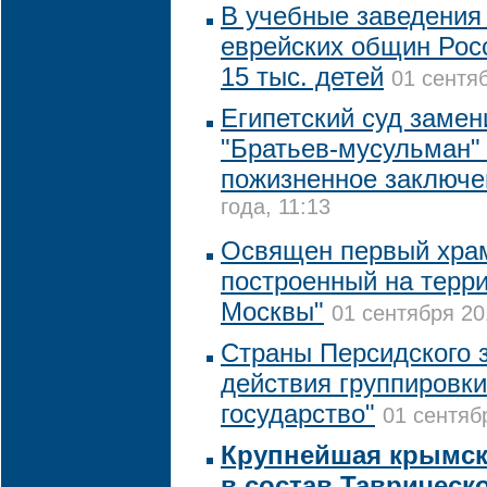
В учебные заведения
еврейских общин Рос
15 тыс. детей
01 сентяб
Египетский суд замен
"Братьев-мусульман"
пожизненное заключе
года, 11:13
Освящен первый храм
построенный на терри
Москвы"
01 сентября 20
Страны Персидского 
действия группировк
государство"
01 сентяб
Крупнейшая крымск
в состав Таврическ