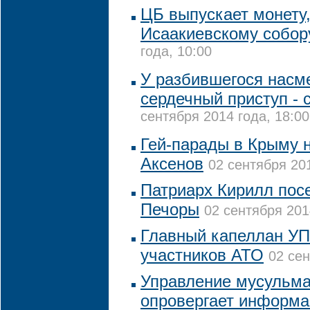
ЦБ выпускает монету
Исаакиевскому собо
года, 10:00
У разбившегося насм
сердечный приступ - 
сентября 2014 года, 18:00
Гей-парады в Крыму н
Аксенов
02 сентября 201
Патриарх Кирилл пос
Печоры
02 сентября 201
Главный капеллан УП
участников АТО
02 сен
Управление мусульма
опровергает информа