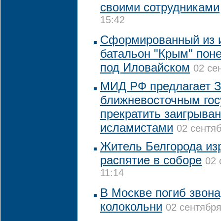
своими сотрудниками
15:42
Сформированный из 
батальон "Крым" поне
под Иловайском
02 се
МИД РФ предлагает З
ближневосточным гос
прекратить заигрыва
исламистами
02 сентяб
Житель Белгорода из
распятие в соборе
02 
11:14
В Москве погиб звона
колокольни
02 сентября