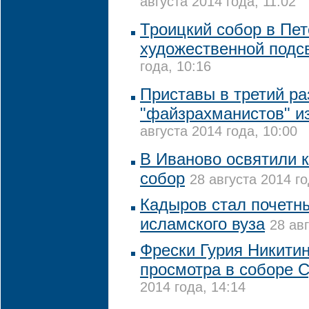
августа 2014 года, 11:02
Троицкий собор в Пе
художественной подс
года, 10:16
Приставы в третий ра
"файзрахманистов" и
августа 2014 года, 10:00
В Иваново освятили
собор
28 августа 2014 го
Кадыров стал почет
исламского вуза
28 авг
Фрески Гурия Никитин
просмотра в соборе 
2014 года, 14:14