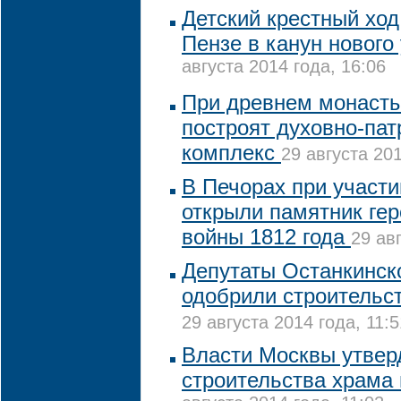
Детский крестный ход
Пензе в канун нового
августа 2014 года, 16:06
При древнем монаст
построят духовно-пат
комплекс
29 августа 201
В Печорах при участ
открыли памятник ге
войны 1812 года
29 ав
Депутаты Останкинск
одобрили строительст
29 августа 2014 года, 11:5
Власти Москвы утвер
строительства храма 