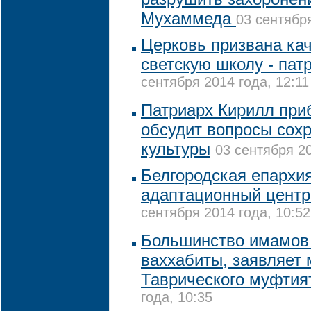
Мухаммеда
03 сентября
Церковь призвана ка
светскую школу - пат
сентября 2014 года, 12:11
Патриарх Кирилл приб
обсудит вопросы сох
культуры
03 сентября 20
Белгородская епархи
адаптационный центр
сентября 2014 года, 10:52
Большинство имамов 
ваххабиты, заявляет
Таврического муфти
года, 10:35