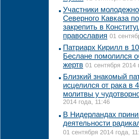
Участники молодежно
Северного Кавказа п
закрепить в Конститу
православия
01 сентяб
Патриарх Кирилл в 10
Беслане помолился о
жертв
01 сентября 2014 
Близкий знакомый па
исцелился от рака в 
молитвы у чудотворн
2014 года, 11:46
В Нидерландах прини
деятельности радика
01 сентября 2014 года, 11