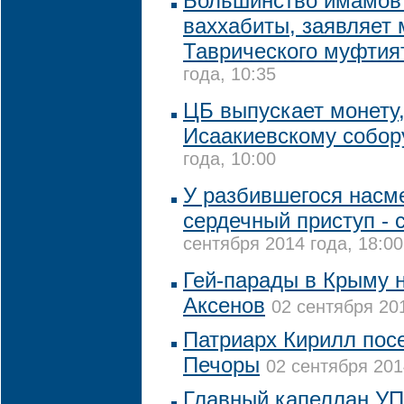
Большинство имамов 
ваххабиты, заявляет
Таврического муфти
года, 10:35
ЦБ выпускает монету
Исаакиевскому собо
года, 10:00
У разбившегося насм
сердечный приступ - 
сентября 2014 года, 18:00
Гей-парады в Крыму н
Аксенов
02 сентября 201
Патриарх Кирилл пос
Печоры
02 сентября 201
Главный капеллан УП