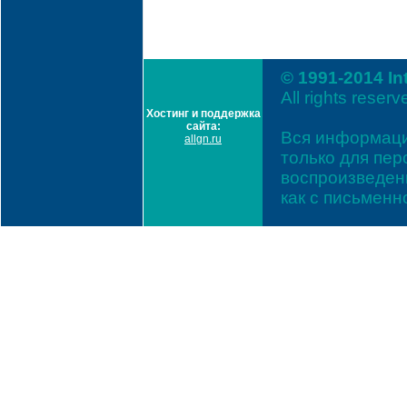
© 1991-2014 In
All rights reserv
Хостинг и поддержка
сайта:
Вся информаци
allgn.ru
только для пе
воспроизведени
как с письмен