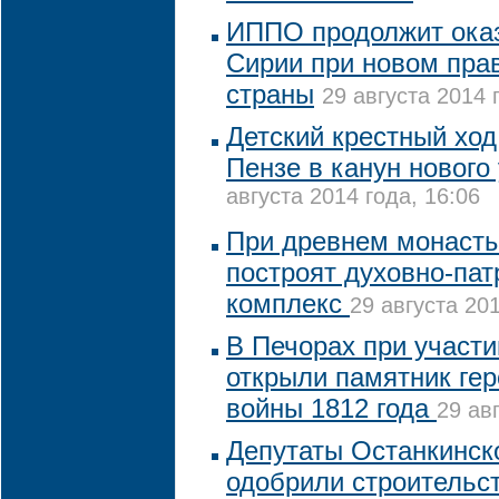
ИППО продолжит ока
Сирии при новом пра
страны
29 августа 2014 
Детский крестный ход
Пензе в канун нового
августа 2014 года, 16:06
При древнем монаст
построят духовно-пат
комплекс
29 августа 201
В Печорах при участ
открыли памятник ге
войны 1812 года
29 ав
Депутаты Останкинск
одобрили строительст