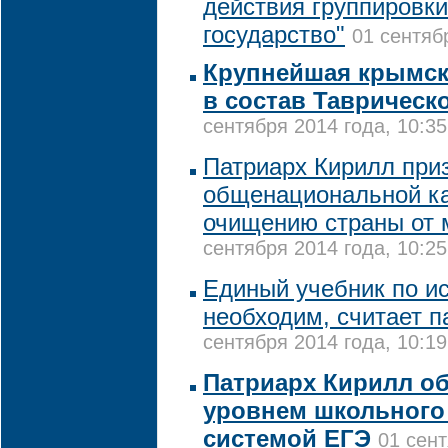
действия группировк
государство"
01 сентяб
Крупнейшая крымск
в состав Таврическ
сентября 2014 года, 10:35
Патриарх Кирилл при
общенациональной к
очищению страны от м
сентября 2014 года, 10:25
Единый учебник по и
необходим, считает п
сентября 2014 года, 10:19
Патриарх Кирилл о
уровнем школьного
системой ЕГЭ
01 сент