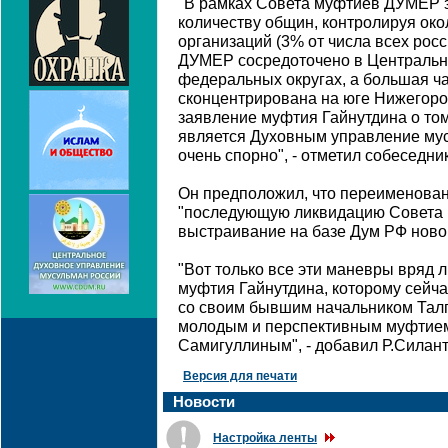
"В рамках Совета муфтиев ДУМЕР з
количеству общин, контролируя ок
организаций (3% от числа всех рос
ДУМЕР сосредоточено в Централь
федеральных округах, а большая ча
сконцентрирована на юге Нижегоро
заявление муфтия Гайнутдина о то
является Духовным управление мус
очень спорно", - отметил собеседник
Он предположил, что переименова
"последующую ликвидацию Совета 
выстраивание на базе Дум РФ ново
"Вот только все эти маневры вряд л
муфтия Гайнутдина, которому сейча
со своим бывшим начальником Талг
молодым и перспективным муфтие
Самигуллиным", - добавил Р.Силант
Версия для печати
Новости
Настройка ленты