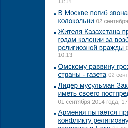
11:14
В Москве погиб звона
колокольни
02 сентября
Жителя Казахстана пр
годам колонии за воз
религиозной вражды
10:13
Омскому раввину гро
страны - газета
02 сент
Лидер мусульман Зак
иметь своего постпре
01 сентября 2014 года, 17
Армения пытается пр
конфликту религиозну