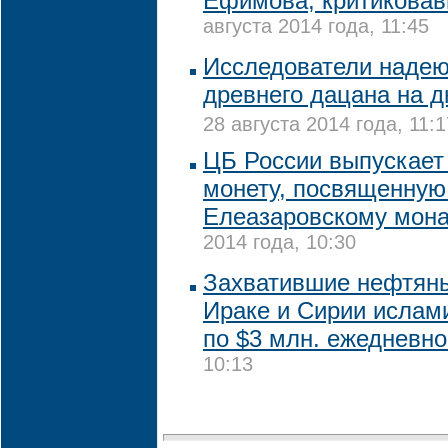
Ефимова, критиковав
августа 2014 года, 11:45
Исследователи надею
древнего дацана на д
28 августа 2014 года, 11:1
ЦБ России выпускает
монету, посвященную
Елеазаровскому мон
2014 года, 10:30
Захватившие нефтян
Ираке и Сирии ислам
по $3 млн. ежедневн
10:13