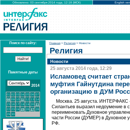
Обновлено: 03 сентября 2014 года, 12:18 (МСК)
English ver
Поиск по сайту:
Главная
>
Религия
> Новости
Религия
Новости
25 августа 2014 года, 12:29
Памятные даты
Исламовед считает стр
муфтия Гайнутдина пер
2014
организацию в ДУМ Рос
01
02
03
04
05
06
07
08
09
10
11
12
13
14
Москва. 25 августа. ИНТЕРФАКС 
15
16
17
18
19
20
21
Силантьев выразил недоумение в 
22
23
24
25
26
27
28
переименовать Духовное управлен
29
30
части России (ДУМЕР) в Духовное 
РФ.