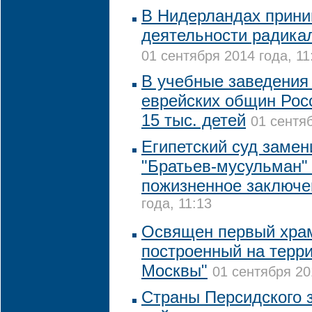
В Нидерландах прини
деятельности радика
01 сентября 2014 года, 11
В учебные заведения
еврейских общин Рос
15 тыс. детей
01 сентяб
Египетский суд замен
"Братьев-мусульман"
пожизненное заключе
года, 11:13
Освящен первый храм
построенный на терри
Москвы"
01 сентября 20
Страны Персидского 