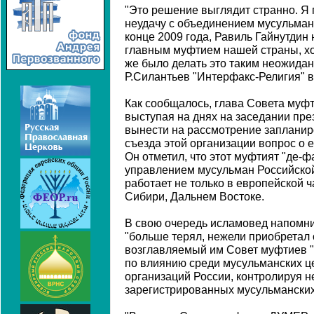
"Это решение выглядит странно. Я 
неудачу с объединением мусульман 
конце 2009 года, Равиль Гайнутдин 
главным муфтием нашей страны, хот
же было делать это таким неожидан
Р.Силантьев "Интерфакс-Религия" в
Как сообщалось, глава Совета муфт
выступая на днях на заседании пр
вынести на рассмотрение запланир
съезда этой организации вопрос о
Он отметил, что этот муфтият "де-
управлением мусульман Российской
работает не только в европейской ча
Сибири, Дальнем Востоке.
В свою очередь исламовед напомнил
"больше терял, нежели приобретал 
возглавляемый им Совет муфтиев "
по влиянию среди мусульманских 
организаций России, контролируя н
зарегистрированных мусульманских