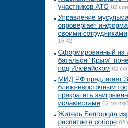
участников АТО
02 сен
Управление мусульма
опровергает информа
своими сотрудниками
15:42
Сформированный из 
батальон "Крым" поне
под Иловайском
02 се
МИД РФ предлагает З
ближневосточным гос
прекратить заигрыва
исламистами
02 сентяб
Житель Белгорода из
распятие в соборе
02 