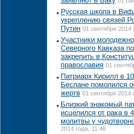
заявляют в Баку
01 се
Русская школа в Виф
укреплению связей Ро
Путин
01 сентября 2014 
Участники молодежно
Северного Кавказа п
закрепить в Конститу
православия
01 сентяб
Патриарх Кирилл в 10
Беслане помолился о
жертв
01 сентября 2014 
Близкий знакомый па
исцелился от рака в 
молитвы у чудотворн
2014 года, 11:46