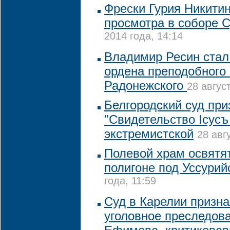
Фрески Гурия Никитин
просмотра в соборе 
2014 года, 14:14
Владимир Ресин стал
ордена преподобного
Радонежского
28 авгус
Белгородский суд пр
"Свидетельство Iсусъ
экстремистской
28 авг
Полевой храм освятя
полигоне под Уссурий
года, 11:59
Суд в Карелии призн
уголовное преследов