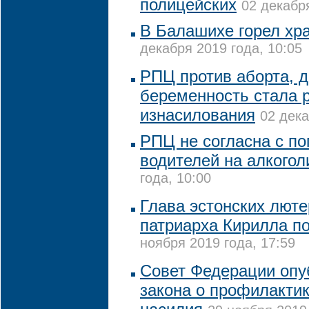
полицейских
02 декабря
В Балашихе горел хра
декабря 2019 года, 10:05
РПЦ против аборта, 
беременность стала 
изнасилования
02 дека
РПЦ не согласна с по
водителей на алкогол
года, 10:00
Глава эстонских люте
патриарха Кирилла п
ноября 2019 года, 17:59
Совет Федерации опу
закона о профилакти