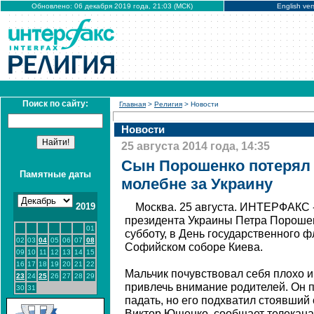
Обновлено: 06 декабря 2019 года, 21:03 (МСК)
English ver
Поиск по сайту:
Главная
>
Религия
> Новости
Новости
25 августа 2014 года, 14:35
Сын Порошенко потерял 
Памятные даты
молебне за Украину
2019
Москва. 25 августа. ИНТЕРФАКС 
президента Украины Петра Пороше
01
субботу, в День государственного ф
02
03
04
05
06
07
08
Софийском соборе Киева.
09
10
11
12
13
14
15
16
17
18
19
20
21
22
Мальчик почувствовал себя плохо 
23
24
25
26
27
28
29
привлечь внимание родителей. Он п
30
31
падать, но его подхватил стоявший 
Виктор Ющенко, сообщает телеканал