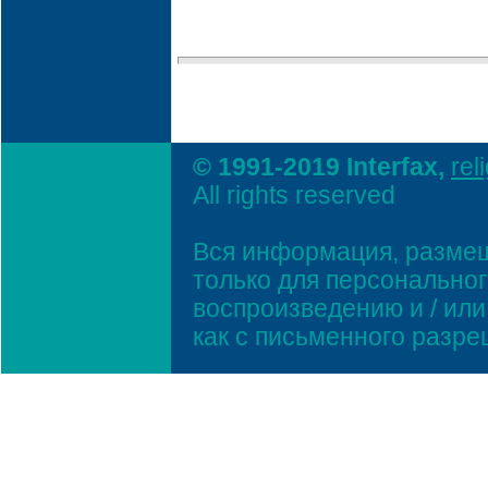
© 1991-2019 Interfax,
rel
All rights reserved
Вся информация, размещ
только для персонально
воспроизведению и / ил
как с письменного разр