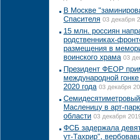
В Москве "заминиров
Спасителя
03 декабря 2
15 млн. россиян напр
родственниках-фронт
размещения в мемори
воинского храма
03 де
Президент ФЕОР прим
международной гонке
2020 года
03 декабря 20
Семидесятиметровый 
Масленицу в арт-пар
области
03 декабря 2019
ФСБ задержала девят
ут-Тахрир", вербова