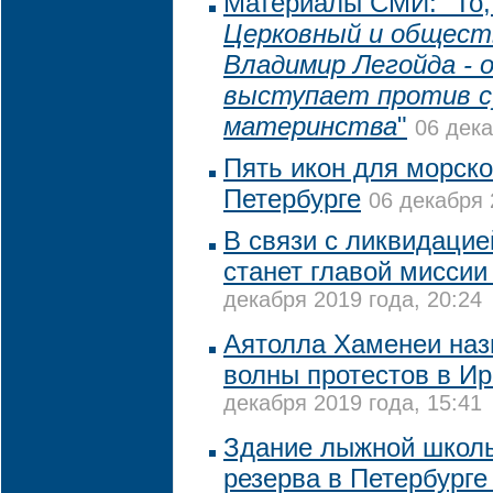
Материалы СМИ: "То, 
Церковный и общест
Владимир Легойда - 
выступает против с
материнства
"
06 дека
Пять икон для морско
Петербурге
06 декабря 
В связи с ликвидаци
станет главой миссии
декабря 2019 года, 20:24
Аятолла Хаменеи наз
волны протестов в И
декабря 2019 года, 15:41
Здание лыжной школ
резерва в Петербург