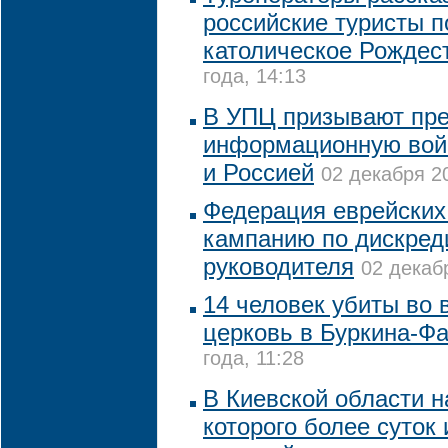
российские туристы п
католическое Рождес
года, 14:13
В УПЦ призывают пре
информационную вой
и Россией
02 декабря 20
Федерация еврейских
кампанию по дискред
руководителя
02 декабр
14 человек убиты во 
церковь в Буркина-Ф
года, 11:28
В Киевской области 
которого более суток