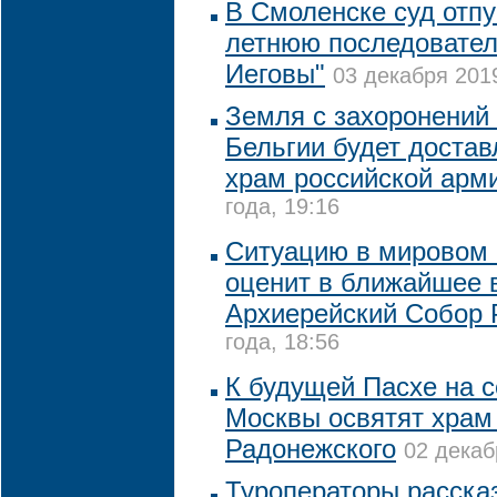
В Смоленске суд отпу
летнюю последовател
Иеговы"
03 декабря 2019
Земля с захоронений 
Бельгии будет достав
храм российской арм
года, 19:16
Ситуацию в мировом
оценит в ближайшее 
Архиерейский Собор
года, 18:56
К будущей Пасхе на 
Москвы освятят храм
Радонежского
02 декаб
Туроператоры рассказ