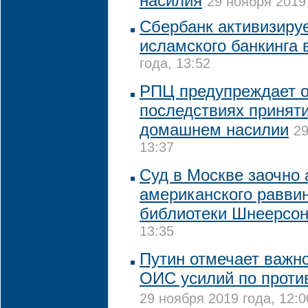
насилия
29 ноября 2019 
Сбербанк активизируе
исламского банкинга 
года, 13:52
РПЦ предупреждает о
последствиях приняти
домашнем насилии
29
13:37
Суд в Москве заочно 
американского раввин
библиотеки Шнеерсо
13:35
Путин отмечает важно
ОИC усилий по проти
29 ноября 2019 года, 12:0