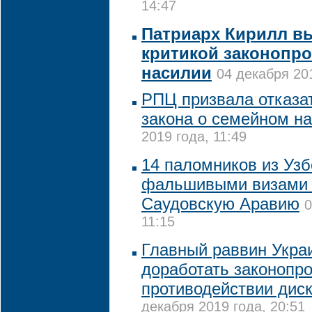
14:47
Патриарх Кирилл в
критикой законопр
насилии
04 декабря 201
РПЦ призвала отказат
закона о семейном н
2019 года, 11:49
14 паломников из Узб
фальшивыми визами 
Саудовскую Аравию
0
11:15
Главный раввин Укра
доработать законопро
противодействии дис
декабря 2019 года, 20:51