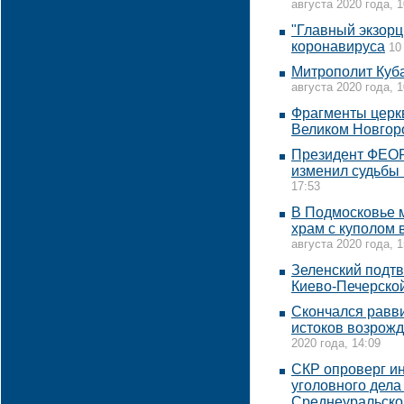
августа 2020 года, 1
"Главный экзорц
коронавируса
10
Митрополит Куба
августа 2020 года, 1
Фрагменты церкв
Великом Новгор
Президент ФЕОР
изменил судьбы
17:53
В Подмосковье м
храм с куполом 
августа 2020 года, 1
Зеленский подт
Киево-Печерско
Скончался равв
истоков возрожд
2020 года, 14:09
СКР опроверг и
уголовного дела
Среднеуральско