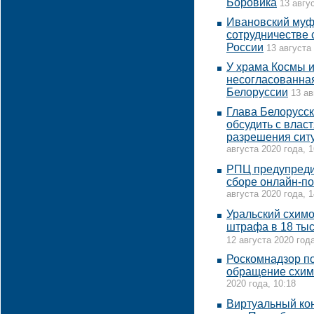
Боровика
13 авгу
Ивановский муф
сотрудничестве
России
13 августа
У храма Космы 
несогласованная
Белоруссии
13 ав
Глава Белорусс
обсудить с влас
разрешения сит
августа 2020 года, 1
РПЦ предупреди
сборе онлайн-п
августа 2020 года, 1
Уральский схим
штрафа в 18 тыс
12 августа 2020 года
Роскомнадзор по
обращение схим
2020 года, 10:18
Виртуальный кон