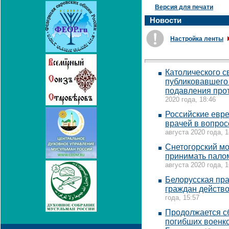
Версия для печати
Новости
Настройка ленты
Католического с
публиковавшего
подавления про
2020 года, 18:46
Российские евре
врачей в вопрос
августа 2020 года, 1
Снетогорский мо
принимать палом
августа 2020 года, 1
Белорусская пр
граждан действо
года, 15:57
Продолжается сб
погибших военко