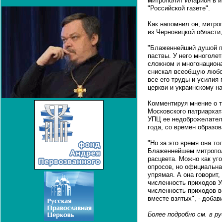
митрополит Иларион в и
"Российской газете".
Как напомнил он, митро
из Черновицкой области
"Блаженнейший душой п
паствы. У него многоле
сложном и многонациона
снискал всеобщую любов
все его труды и усилия
церкви и украинскому на
Комментируя мнение о т
Московского патриархата
УПЦ ее недоброжелател
года, со времен образов
"Но за это время она то
Блаженнейшем митропо
расцвета. Можно как уг
опросов, но официальна
упрямая. А она говорит
численность приходов У
численность приходов в
вместе взятых", - добав
Более подробно см. в 