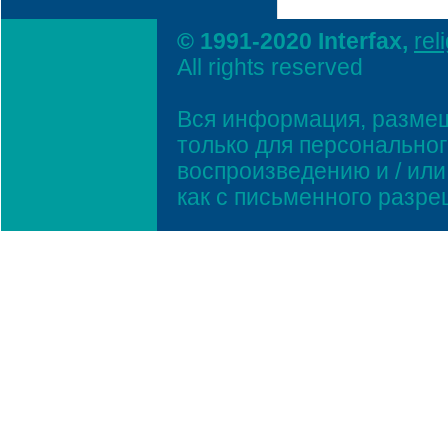
© 1991-2020 Interfax,
rel
All rights reserved
Вся информация, размещ
только для персонально
воспроизведению и / ил
как с письменного разр