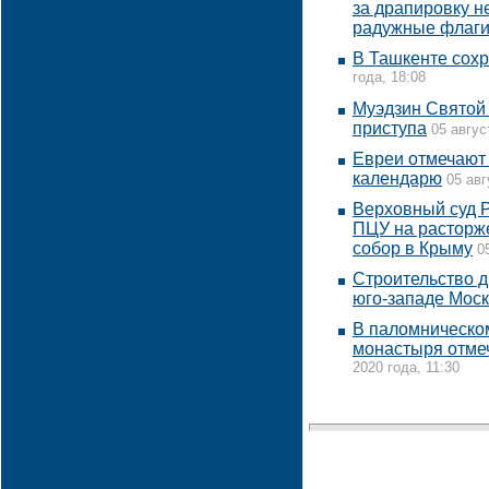
за драпировку н
радужные флаг
В Ташкенте сохр
года, 18:08
Муэдзин Святой
приступа
05 авгус
Евреи отмечают
календарю
05 авг
Верховный суд Р
ПЦУ на расторже
собор в Крыму
0
Строительство д
юго-западе Мос
В паломническо
монастыря отме
2020 года, 11:30