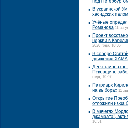
под Петербурго
В украинской Ум
хасидских пало
Учёные определ
Романова
11 авгу
Проект восстан
церкви в Карелии
2020 года, 10:35
В соборе Свято
движения ХАМ
Десять монахов
Псковщине забо
года, 10:07
Патриарх Кирил
на выборах
11 ав
Открытие Преоб
отложили из-за 
В мечетях Мордо
джамаата", акт
16:31