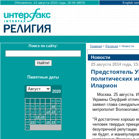
Обновлено: 13 августа 2020 года, 18:46 (МСК)
English ver
Поиск по сайту:
Главная
>
Религия
> Новости
Новости
25 августа 2014 года, 15
Предстоятель У
Памятные даты
политических и
Иларион
2020
Москва. 25 августа.
Украины Онуфрий отлича
01
02
заявил глава синодальн
03
04
05
06
07
08
09
митрополит Волоколамс
10
11
12
13
14
15
16
17
18
19
20
21
22
23
"Я достаточно хорошо ег
24
25
26
27
28
29
30
человек твердых принцип
31
безупречной репутации.
не будет, и манипулиров