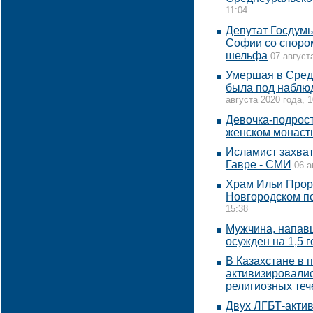
11:04
Депутат Госдумы
Софии со спором
шельфа
07 август
Умершая в Сред
была под наблю
августа 2020 года, 1
Девочка-подрост
женском монаст
Исламист захва
Гавре - СМИ
06 а
Храм Ильи Прор
Новгородском п
15:38
Мужчина, напавш
осужден на 1,5 г
В Казахстане в 
активизировалис
религиозных теч
Двух ЛГБТ-актив