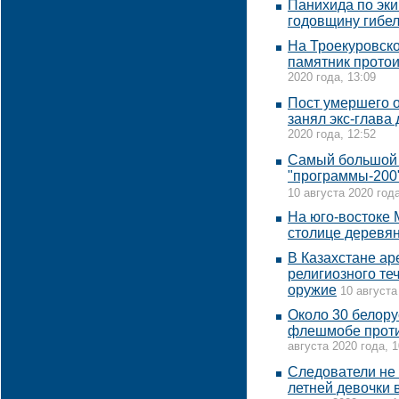
Панихида по эки
годовщину гибе
На Троекуровско
памятник прото
2020 года, 13:09
Пост умершего 
занял экс-глава
2020 года, 12:52
Самый большой 
"программы-200"
10 августа 2020 года
На юго-востоке
столице деревя
В Казахстане а
религиозного те
оружие
10 августа
Около 30 белору
флешмобе проти
августа 2020 года, 1
Следователи не 
летней девочки