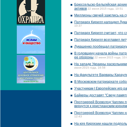
Брюссельско-Бельгийская архие
активов
22 июня 2015 года, 10:51
Миллионы свечей зажглись на су
Патриарх Кирилл наградил Лука
10:37
Патриарх Кирилл считает, что 
Патриарх Кирилл возглавил лит
Лукашенко пообещал патриарху
В годовщину начала войны патр
ее обороны
22 июня 2015 года, 10:
На западе Украины раскольники
июня 2015 года, 16:58
На факультете Варвары Карауло
В Московском патриархате собол
Участникам I Европейских игр р
Байкеры доставят "Свечу памят
Протоиерей Всеволод Чаплин пр
вернутся к христианским корням
Протоиерей Всеволод Чаплин н
12:43
На юге Киргизии нашли подполь