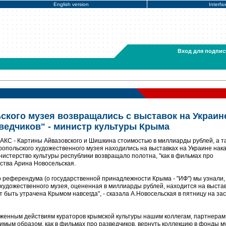
English version
Interfa
Вход для подпис
кого музея возвращались с выставок на Украин
зведчиков" - министр культуры Крыма
КС - Картины Айвазовского и Шишкина стоимостью в миллиарды рублей, а т
опольского художественного музея находились на выставках на Украине нак
нистерство культуры республики возвращало полотна, "как в фильмах про
мства Арина Новосельская.
о референдума (о государственной принадлежности Крыма - "ИФ") мы узнали,
художественного музея, оцененная в миллиарды рублей, находится на выстав
 быть утрачена Крымом навсегда", - сказала А.Новосельская в пятницу на за
рженным действиям кураторов крымской культуры нашим коллегам, партнерам
имым образом, как в фильмах про разведчиков, вернуть коллекцию в фонды му