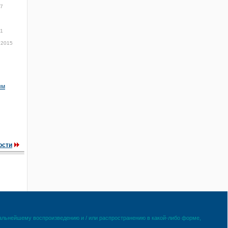
27
01
 2015
ым
ости
дальнейшему воспроизведению и / или распространению в какой-либо форме,