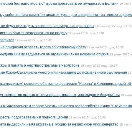
ической безграмотностью" угрозы арестовать ее имущество в Бельгии
19 июня
 у собственника памятник архитектуры - дом священника - за плохое содерж
 не будут приводить в исполнение смертные приговоры
19 июня 2015 года, 11:14
истана боится возвращаться на родину
19 июня 2015 года, 11:01
алафитов
19 июня 2015 года, 10:42
а пригрозил отрезать голову собственному брату
19 июня 2015 года, 10:32
обудила Обаму задуматься об ограничениях на ношение оружия
19 июня 2015 г
жбы в память о жертвах стрельбы в Чарлстоне
19 июня 2015 года, 10:17
раме Южно-Сахалинска ужесточили наказание до пожизненного заключения
19
справедливым" решение об отмене фестиваля "Kubana" в Калининградской об
дут совместно оказывать помощь наркоманам, инвалидам и бездомным
18 июн
ы в Богоявленском соборе Москвы начнется всероссийская акция "Свеча памя
аресты подозреваемых в поджоге церкви
18 июня 2015 года, 16:40
ета выдворили из Казахстана в Турцию за незаконное миссионерство
18 июня