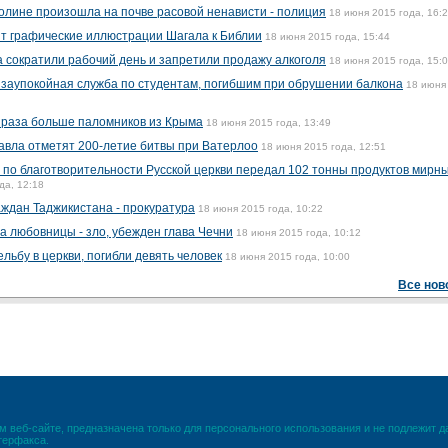
олине произошла на почве расовой ненависти - полиция
18 июня 2015 года, 16:
ят графические иллюстрации Шагала к Библии
18 июня 2015 года, 15:44
 сократили рабочий день и запретили продажу алкоголя
18 июня 2015 года, 15:
заупокойная служба по студентам, погибшим при обрушении балкона
18 июня
5 раза больше паломников из Крыма
18 июня 2015 года, 13:49
авла отметят 200-летие битвы при Ватерлоо
18 июня 2015 года, 12:51
 по благотворительности Русской церкви передал 102 тонны продуктов мирн
да, 12:18
аждан Таджикистана - прокуратура
18 июня 2015 года, 10:22
а любовницы - зло, убежден глава Чечни
18 июня 2015 года, 10:12
ьбу в церкви, погибли девять человек
18 июня 2015 года, 10:00
Все нов
 веб-сайте, предназначена только для персонального использования и не подлежит 
терфакса.