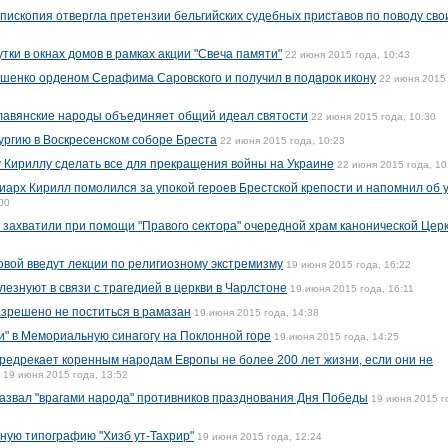
пископия отвергла претензии бельгийских судебных приставов по поводу сво
тки в окнах домов в рамках акции "Свеча памяти"
22 июня 2015 года, 10:43
шенко орденом Серафима Саровского и получил в подарок икону
22 июня 2015 
славянские народы объединяет общий идеал святости
22 июня 2015 года, 10:30
ургию в Воскресенском соборе Бреста
22 июня 2015 года, 10:23
 Кириллу сделать все для прекращения войны на Украине
22 июня 2015 года, 10
иарх Кирилл помолился за упокой героев Брестской крепости и напомнил об 
00
 захватили при помощи "Правого сектора" очередной храм канонической Цер
вой введут лекции по религиозному экстремизму
19 июня 2015 года, 16:22
езнуют в связи с трагедией в церкви в Чарлстоне
19 июня 2015 года, 16:11
азрешено не поститься в рамазан
19 июня 2015 года, 14:38
и" в Мемориальную синагогу на Поклонной горе
19 июня 2015 года, 14:25
едрекает коренным народам Европы не более 200 лет жизни, если они не
19 июня 2015 года, 13:52
азвал "врагами народа" противников празднования Дня Победы
19 июня 2015 г
ную типографию "Хизб ут-Тахрир"
19 июня 2015 года, 12:24