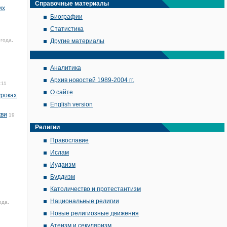
Справочные материалы
их
Биографии
Статистика
года,
Другие материалы
Аналитика
Архив новостей 1989-2004 гг.
:11
О сайте
уроках
English version
кви
19
Религии
Православие
Ислам
Иудаизм
Буддизм
Католичество и протестантизм
Национальные религии
ода,
Новые религиозные движения
Атеизм и секуляризм