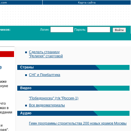
x.com
Карта сайта
чиков:
Логин:
Пароль:
Сделать страницу
"Религия" стартовой
е
Страны
СНГ и Прибалтика
акже
ануне
Видео
"Победоносец" (т/к "Россия-1)
 что
Все видеоматериалы
ках в
седании
Аудио
Гимн программы строительства 200 новых храмов Москвы
 и
зея".