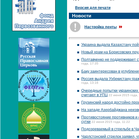
Версия для печати
Новости
Настройка ленты
Украина выдала Казахстану пой
Новый храм на Борисовских пру
Полтавченко не поддерживает с
года, 17:35
Баку заинтересован в углублени
Россия выдала Узбекистану гра
года, 13:16
Очередные попытки украинских р
считают в УПЦ
22 июня 2015 года,
Грузинский народ достойно прош
На западе Азербайджана неизве
Противостояние противников и 
сутки
22 июня 2015 года, 11:22
Подозреваемый в стрельбе в Ча
Чарлстонский стрелок заявил, ч