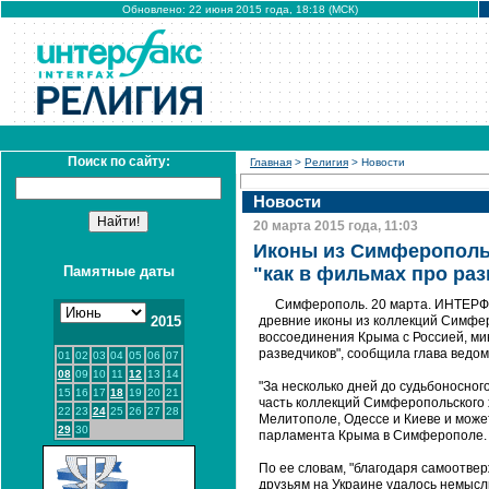
Обновлено: 22 июня 2015 года, 18:18 (МСК)
Поиск по сайту:
Главная
>
Религия
> Новости
Новости
20 марта 2015 года, 11:03
Иконы из Симферопольс
Памятные даты
"как в фильмах про ра
Симферополь. 20 марта. ИНТЕРФА
2015
древние иконы из коллекций Симфер
воссоединения Крыма с Россией, ми
разведчиков", сообщила глава ведо
01
02
03
04
05
06
07
08
09
10
11
12
13
14
"За несколько дней до судьбоносног
15
16
17
18
19
20
21
часть коллекций Симферопольского 
22
23
24
25
26
27
28
Мелитополе, Одессе и Киеве и может
29
30
парламента Крыма в Симферополе.
По ее словам, "благодаря самоотве
друзьям на Украине удалось немысл