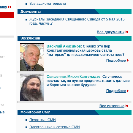
Все аудиоматериалы
ницу
Документы
Журналы заседания Священного Синода от 5 мая 2015
года.
Часть 2
Все документы
Эксклюзив
Василий Анисимов
: С каких это пор
Константинопольская церковь стала
"матерью" для раскольников-святотатцев?
2015
Подробнее
15
Священник Мирон Кантеладзе
: Случилось
несчастье, но нужно продолжать жить дальше
и бороться за свое будущее
,
Подробнее
:36
Все интервью
тые
Мониторинг СМИ
Печатные СМИ
Электронные и сетевые СМИ