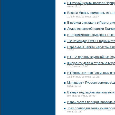
В Русской церкви назвали "юрид
года, 12:15
Власти Москвы намерены изъять
19 июня 2015 года, 11:37
В период рамадана в Пакистане
Лидер исламской партии Таджик
В Таджикистане осуждены 13 с
Экс-командир ОМОН Таджикистан
Стрельба в церкви Чарлстона п
10:26
В США прошли заупокойные слу
Фигуранту дела о стрельбе в х
2015 года, 10:00
В Церкви считают "логичным и 
18 июня 2015 года, 17:25
Минздрав и Русская церковь бу
года, 17:12
В канун годовщины начала войн
июня 2015 года, 16:50
Израильская полиция провела 
Трех преподавателей университ
года, 16:33