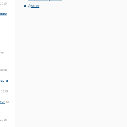
 2015
Диалог
ание
ода,
 июня
ласти
я 2015
ти"
18
 2015