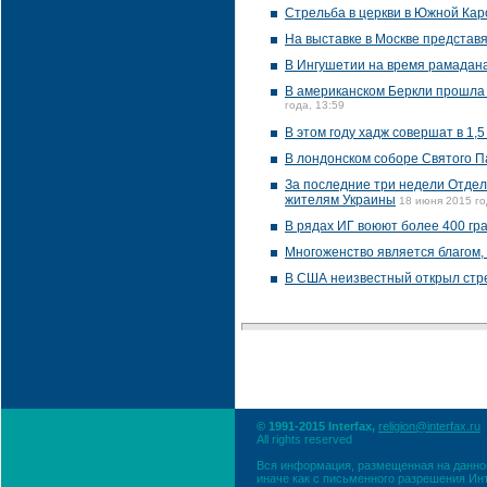
Стрельба в церкви в Южной Кар
На выставке в Москве представ
В Ингушетии на время рамадана
В американском Беркли прошла 
года, 13:59
В этом году хадж совершат в 1,
В лондонском соборе Святого П
За последние три недели Отдел
жителям Украины
18 июня 2015 го
В рядах ИГ воюют более 400 гр
Многоженство является благом, 
В США неизвестный открыл стрел
© 1991-2015 Interfax,
religion@interfax.ru
All rights reserved
Вся информация, размещенная на данном
иначе как с письменного разрешения Ин