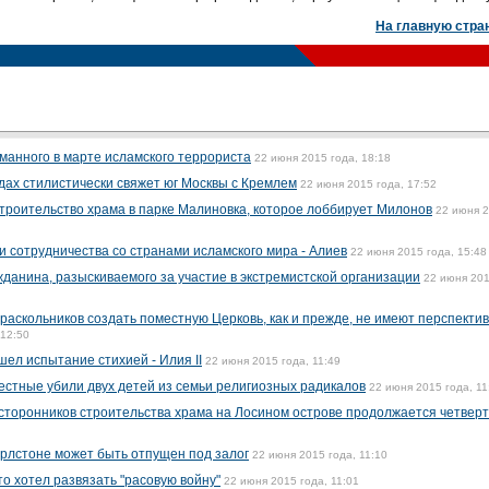
На главную стра
манного в марте исламского террориста
22 июня 2015 года, 18:18
дах стилистически свяжет юг Москвы с Кремлем
22 июня 2015 года, 17:52
троительство храма в парке Малиновка, которое лоббирует Милонов
22 июня 
и сотрудничества со странами исламского мира - Алиев
22 июня 2015 года, 15:48
жданина, разыскиваемого за участие в экстремистской организации
22 июня 20
аскольников создать поместную Церковь, как и прежде, не имеют перспектив
 12:50
ел испытание стихией - Илия II
22 июня 2015 года, 11:49
стные убили двух детей из семьи религиозных радикалов
22 июня 2015 года, 11
сторонников строительства храма на Лосином острове продолжается четвер
рлстоне может быть отпущен под залог
22 июня 2015 года, 11:10
то хотел развязать "расовую войну"
22 июня 2015 года, 11:01