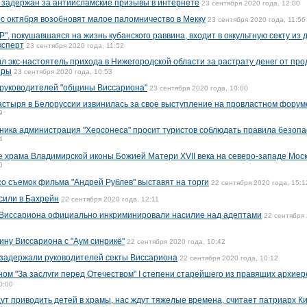
 задержан за антиисламские призывы в интернете
23 сентября 2020 года, 12:00
с октября возобновят малое паломничество в Мекку
23 сентября 2020 года, 11:56
", покушавшаяся на жизнь кубанского раввина, входит в оккультную секту из
ксперт
23 сентября 2020 года, 11:52
л экс-настоятель прихода в Нижегородской области за растрату денег от пр
иры
23 сентября 2020 года, 10:53
 руководителей "общины Виссариона"
23 сентября 2020 года, 10:00
стыря в Белоруссии извинилась за свое выступление на провластном форум
9
ника администрация "Херсонеса" просит туристов соблюдать правила безопа
4
 храма Владимирской иконы Божией Матери XVII века на северо-западе Мос
0
о съемок фильма "Андрей Рублев" выставят на торги
22 сентября 2020 года, 15:1
сили в Бахрейн
22 сентября 2020 года, 12:11
 Виссариона официально инкриминировали насилие над адептами
22 сентября 
ину Виссариона с "Аум синрикё"
22 сентября 2020 года, 10:42
 задержали руководителей секты Виссариона
22 сентября 2020 года, 10:12
ном "За заслуги перед Отечеством" I степени старейшего из правящих архие
0:00
ут приводить детей в храмы, нас ждут тяжелые времена, считает патриарх К