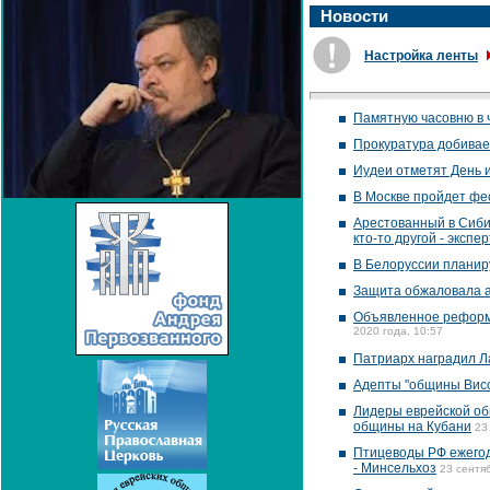
Новости
Настройка ленты
Памятную часовню в 
Прокуратура добивае
Иудеи отметят День 
В Москве пройдет фес
Арестованный в Сиби
кто-то другой - экспер
В Белоруссии планир
Защита обжаловала а
Объявленное реформи
2020 года, 10:57
Патриарх наградил Л
Адепты "общины Висс
Лидеры еврейской об
общины на Кубани
23
Птицеводы РФ ежегодн
- Минсельхоз
23 сентя