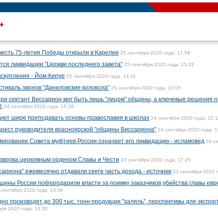
честь 75-летия Победы открыли в Карелии
25 сентября 2020 года, 17:59
тся ликвидации "Церкви последнего завета"
25 сентября 2020 года, 15:22
искупления - Йом-Кипур
25 сентября 2020 года, 14:11
тиваль звонов "Даниловские колокола"
25 сентября 2020 года, 10:05
ри сектант Виссарион мог быть лишь "лицом" общины, а ключевые решения 
т
24 сентября 2020 года, 15:26
уют шире преподавать основы православия в школах
24 сентября 2020 года, 15:
рест руководителя красноярской "общины Виссариона"
24 сентября 2020 года, 1
рование Совета муфтиев России означает его ликвидацию - исламовед
24 с
аврова церковным орденом Славы и Чести
23 сентября 2020 года, 17:25
ариона" ежемесячно отдавали секте часть дохода - источник
23 сентября 2020 г
щины России поблагодарили власти за поимку заказчиков убийства главы евр
 сентября 2020 года, 14:06
о производят до 300 тыс. тонн продукции "халяль", перспективы для экспор
бря 2020 года, 13:30