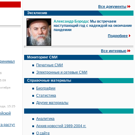
Все документы
Эксклюзив
Александр Борода
: Мы встречаем
наступающий год с надеждой на окончание
пандемии
Подробнее
Все интервью
Мониторинг СМИ
принимал
Печатные СМИ
Электронные и сетевые СМИ
16
Справочные материалы
5:09
ентября
Биографии
Статистика
Другие материалы
ода, 15:25
ейской
Аналитика
та растут
Архив новостей 1989-2004 гг.
О сайте