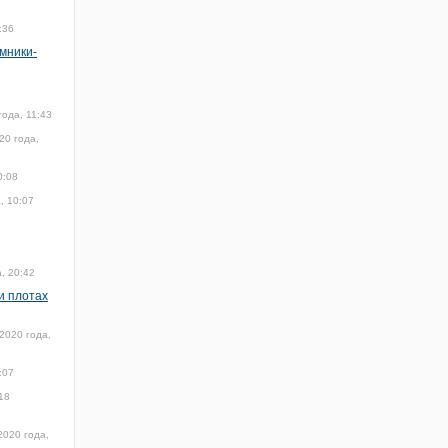
:36
омники-
года, 11:43
20 года,
0:08
, 10:07
, 20:42
и плотах
2020 года,
:07
18
2020 года,