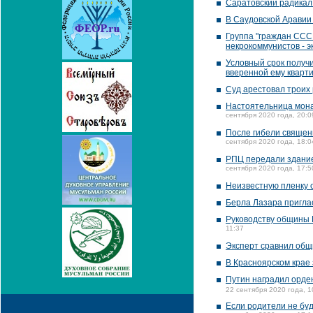
Саратовский радикал
В Саудовской Аравии 
Группа "граждан СССР
некрокоммунистов - э
Условный срок получи
вверенной ему кварт
Суд арестовал троих
Настоятельница мона
сентября 2020 года, 20:0
После гибели священ
сентября 2020 года, 18:0
РПЦ передали здание
сентября 2020 года, 17:5
Неизвестную пленку с
Берла Лазара пригла
Руководству общины
11:37
Эксперт сравнил общ
В Красноярском крае
Путин наградил орде
22 сентября 2020 года, 1
Если родители не буд