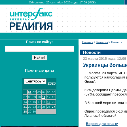
Обновлено: 25 сентября 2020 года, 17:59 (МСК)
Поиск по сайту:
Главная
>
Религия
> Новости
Новости
23 марта 2015 года, 12:09
Украинцы больше
Памятные даты
Москва. 23 марта. ИНТ
пользуются наибольшим д
Group".
2020
62% доверяют Церкви. Да
01
02
03
04
05
06
(57%), сообщает пресс-с
07
08
09
10
11
12
13
14
15
16
17
18
19
20
В большей мере жители с
21
22
23
24
25
26
27
Опрос проводился 6-16 м
28
29
30
Луганской областей.
Версия для печати