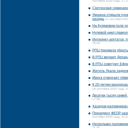
сентября 2020 года, 17:1
Сретенская семинари
Украина открыла пунк
хасиды
21 сентября 202
На Куликовом поле п
Нулевой цикл главног
Интернет-агитатор, 
10:40
РПЦ призвала убрать
В РПЦ желают Депард
В РПЦ советуют Ефре
Житель Урала задерж
Минск отвергает обв
К 20-летию канонизац
18 сентября 2020 года, 1
Десятки тысяч семей
17:39
Хасидов-паломников 
Президент ФЕОР назв
сентября 2020 года, 12:2
Нескольких паломник