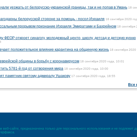
али уезжать от белорусско-украинской границы, так и не попав в Умань
18 се
агодарны белорусской стороне за помощь - посол Израиля
18 сентября 2020 год
оссальным прорывом признание Израиля Эмиратами и Бахрейном
18 сентября 
ду ФЕОР откроет синагогу, молодежный центр, школу, детсад и детскую кухню
8
ечает положительное влияние карантина на общинную жизнь
18 сентября 2020 
 еврейской общины в борьбу с коронавирусом
18 сентября 2020 года, 10:01
тить 5781-й год от сотворения мира
18 сентября 2020 года, 10:00
вят памятник святому адмиралу Ушакову
17 сентября 2020 года, 18:55
Все 
 веб-сайте, предназначена только для персонального использования и не подлежит 
терфакса.