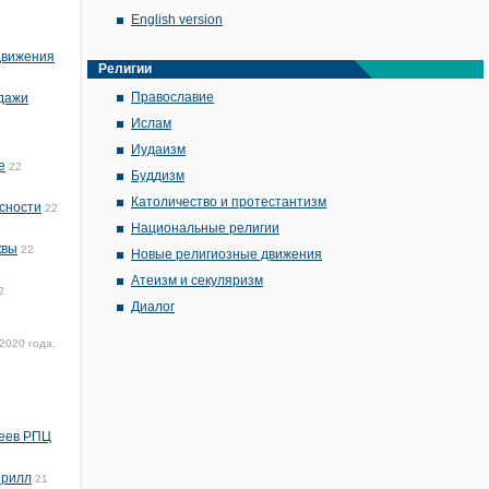
English version
 движения
Религии
Православие
одажи
Ислам
Иудаизм
е
22
Буддизм
Католичество и протестантизм
сности
22
Национальные религии
квы
22
Новые религиозные движения
Атеизм и секуляризм
2
Диалог
2020 года,
реев РПЦ
ирилл
21