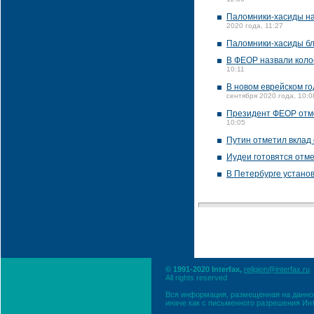
11:36
Паломники-хасиды нач
2020 года, 11:27
Паломники-хасиды бл
В ФЕОР назвали кол
10:11
В новом еврейском го
сентября 2020 года, 10:0
Президент ФЕОР отм
10:05
Путин отметил вклад
Иудеи готовятся отме
В Петербурге устано
© 1991-2020 Interfax,
religion@interfax.ru
All rights reserved
Вся информация, размещенная на данном
иначе как с письменного разрешения Ин