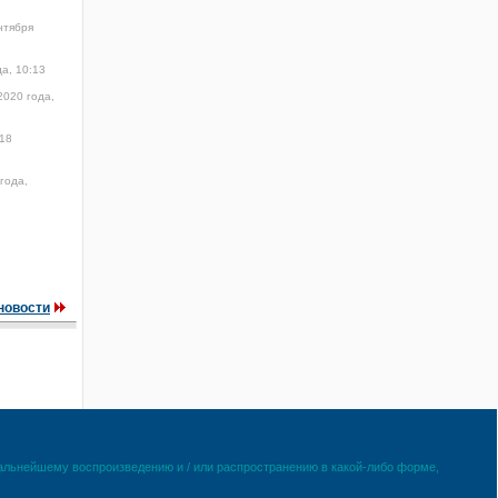
нтября
а, 10:13
2020 года,
18
года,
новости
дальнейшему воспроизведению и / или распространению в какой-либо форме,