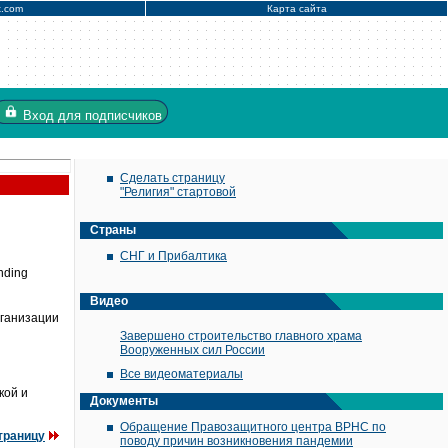
x.com
Карта сайта
Вход
для подписчиков
Сделать страницу
"Религия" стартовой
Страны
СНГ и Прибалтика
nding
Видео
рганизации
Завершено строительство главного храма
Вооруженных сил России
Все видеоматериалы
кой и
Документы
Обращение Правозащитного центра ВРНС по
траницу
поводу причин возникновения пандемии