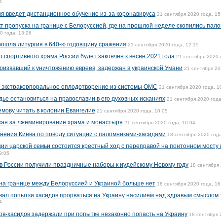
4
я введет дистанционное обучение из-за коронавируса
21 сентября 2020 года, 15
т пропуска на границе с Белоруссией, где на прошлой неделе скопились пал
0 года, 13:26
рошла литургия в 640-ю годовщину сражения
21 сентября 2020 года, 12:15
о спортивного храма России будет закончен к весне 2021 года
21 сентября 2020 
призвавший к уничтожению евреев, задержан в украинской Умани
21 сентября 20
 экстракорпоральное оплодотворение из системы ОМС
21 сентября 2020 года, 1
ье остановиться на православии в его духовных исканиях
21 сентября 2020 года
мову читать в колонии Евангелие
21 сентября 2020 года, 10:05
ан за лжеминирование храма и монастыря
21 сентября 2020 года, 10:04
инения Киева по поводу ситуации с паломниками-хасидами
18 сентября 2020 года
ии царской семьи состоится крестный ход с переправой на понтонном мосту 
9:05
 в России получили праздничные наборы к иудейскому Новому году
18 сентября 
на границе между Белоруссией и Украиной больше нет
18 сентября 2020 года, 16
ал попытки хасидов прорваться на Украину насилием над здравым смыслом
4
ов-хасидов задержали при попытке незаконно попасть на Украину
18 сентября 