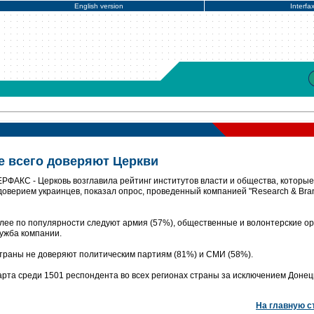
English version
Interfa
 всего доверяют Церкви
ЕРФАКС - Церковь возглавила рейтинг институтов власти и общества, которые
оверием украинцев, показал опрос, проведенный компанией "Research & Bra
лее по популярности следуют армия (57%), общественные и волонтерские о
лужба компании.
траны не доверяют политическим партиям (81%) и СМИ (58%).
арта среди 1501 респондента во всех регионах страны за исключением Донец
На главную с