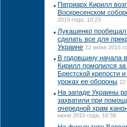
Патриарх Кирилл возг
Воскресенском собор
2015 года, 10:23
Лукашенко пообещал 
сделать все для пре
Украине
22 июня 2015 го
В годовщину начала 
Кирилл помолился за 
Брестской крепости и
уроках ее обороны
22
На западе Украины р
захватили при помощи
очередной храм кано
июня 2015 года, 16:58
На факультете Варва