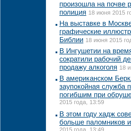
произошла на почве р
полиция
18 июня 2015 г
На выставке в Москв
графические иллюстр
Библии
18 июня 2015 го
В Ингушетии на врем
сократили рабочий де
продажу алкоголя
18 и
В американском Бер
заупокойная служба п
погибшим при обруше
2015 года, 13:59
В этом году хадж сове
больше паломников 
2015 года, 13:49