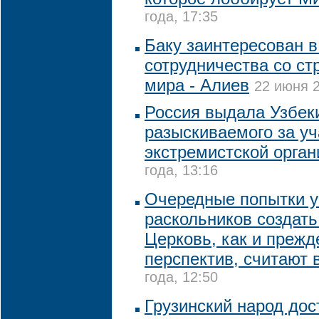
года, 17:35
Баку заинтересован в
сотрудничества со ст
мира - Алиев
22 июня 2
Россия выдала Узбек
разыскиваемого за уч
экстремистской орган
года, 13:16
Очередные попытки у
раскольников создат
Церковь, как и прежд
перспектив, считают 
года, 12:50
Грузинский народ до