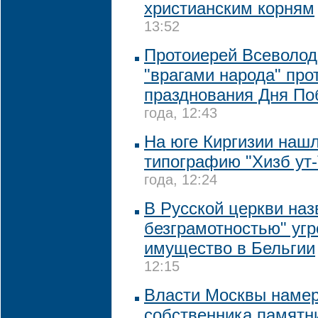
христианским корням
13:52
Протоиерей Всеволод
"врагами народа" про
празднования Дня П
года, 12:43
На юге Киргизии наш
типографию "Хизб ут
года, 12:24
В Русской церкви на
безграмотностью" угр
имущество в Бельгии
12:15
Власти Москвы намер
собственника памятни