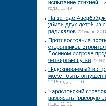
испытание стихией - И
года, 11:49
На западе Азербайдж
убили двух детей из 
радикалов
22 июня 2015
Противостояние прот
сторонников строител
Лосином острове про
четвертые сутки
22 ию
Подозреваемый в стр
может быть отпущен 
2015 года, 11:10
Чарлстонский стрелок
развязать "расовую в
года, 11:01