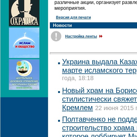
различные акции, организует развл
мероприятия.
Версия для печати
Новости
Настройка ленты
Украина выдала Каза
марте исламского те
года, 18:18
Новый храм на Борис
стилистически свяжет
Кремлем
22 июня 2015 
Полтавченко не подд
строительство храма 
которое лоббирует М