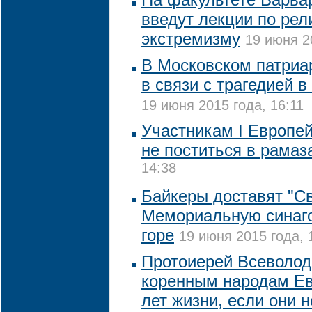
введут лекции по рел
экстремизму
19 июня 2
В Московском патриа
в связи с трагедией в
19 июня 2015 года, 16:11
Участникам I Европей
не поститься в рамаз
14:38
Байкеры доставят "Св
Мемориальную синаго
горе
19 июня 2015 года, 
Протоиерей Всеволод
коренным народам Ев
лет жизни, если они н