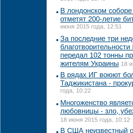
В лондонском соборе
отметят 200-летие би
июня 2015 года, 12:51
За последние три нед
благотворительности 
передал 102 тонны п
жителям Украины
18 и
В рядах ИГ воюют бо
Таджикистана - проку
года, 10:22
Многоженство являетс
любовницы - зло, убе
18 июня 2015 года, 10:12
В США неизвестный о