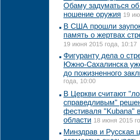
Обаму задуматься об
ношение оружия
19 ию
В США прошли заупо
память о жертвах ст
19 июня 2015 года, 10:17
Фигуранту дела о стр
Южно-Сахалинска уже
до пожизненного зак
года, 10:00
В Церкви считают "л
справедливым" решен
фестиваля "Kubana" 
области
18 июня 2015 го
Минздрав и Русская ц