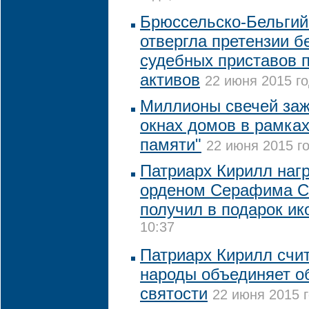
Брюссельско-Бельгий
отвергла претензии б
судебных приставов п
активов
22 июня 2015 го
Миллионы свечей зажг
окнах домов в рамках
памяти"
22 июня 2015 го
Патриарх Кирилл наг
орденом Серафима С
получил в подарок ик
10:37
Патриарх Кирилл счит
народы объединяет о
святости
22 июня 2015 г