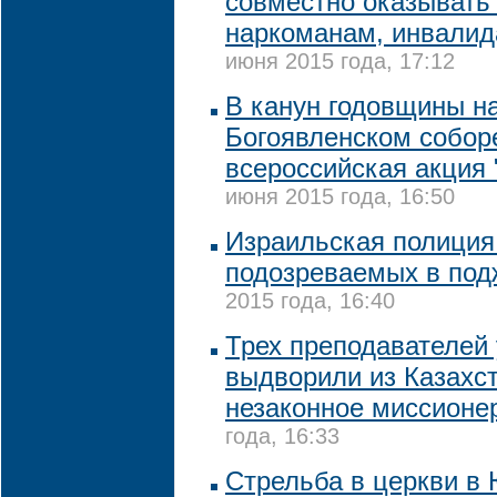
совместно оказывать
наркоманам, инвали
июня 2015 года, 17:12
В канун годовщины н
Богоявленском собор
всероссийская акция 
июня 2015 года, 16:50
Израильская полиция
подозреваемых в под
2015 года, 16:40
Трех преподавателей
выдворили из Казахст
незаконное миссионе
года, 16:33
Стрельба в церкви в