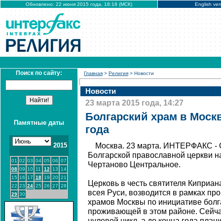
Обновлено: 22 июня 2015 года, 18:18 (МСК)
English ver
Поиск по сайту:
Главная
>
Религия
> Новости
Новости
23 марта 2015 года, 14:27
Болгарский храм в Москв
Памятные даты
года
2015
Москва. 23 марта. ИНТЕРФАКС - 
Болгарской православной церкви н
01
02
03
04
05
06
07
Чертаново Центральное.
08
09
10
11
12
13
14
15
16
17
18
19
20
21
Церковь в честь святителя Киприан
22
23
24
25
26
27
28
всея Руси, возводится в рамках п
29
30
храмов Москвы по инициативе болг
проживающей в этом районе. Сейча
нулевой цикл, а до конца года план