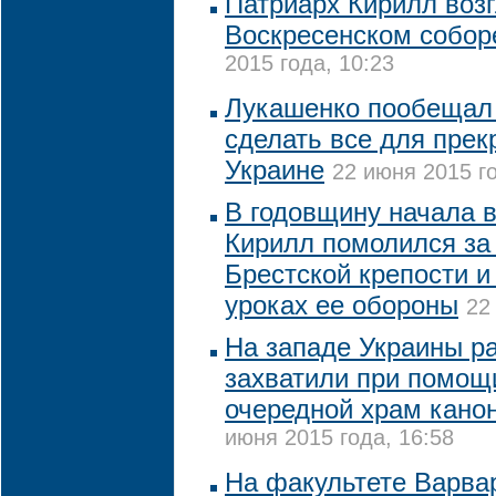
Патриарх Кирилл возг
Воскресенском собор
2015 года, 10:23
Лукашенко пообещал 
сделать все для пре
Украине
22 июня 2015 го
В годовщину начала 
Кирилл помолился за 
Брестской крепости и
уроках ее обороны
22
На западе Украины р
захватили при помощи
очередной храм кано
июня 2015 года, 16:58
На факультете Варва