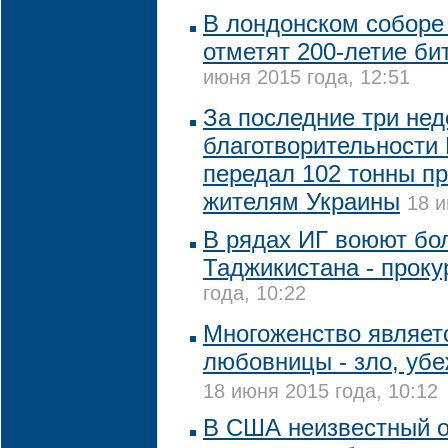
В лондонском соборе
отметят 200-летие би
июня 2015 года, 12:51
За последние три нед
благотворительности 
передал 102 тонны п
жителям Украины
18 и
В рядах ИГ воюют бо
Таджикистана - проку
года, 10:22
Многоженство являетс
любовницы - зло, убе
18 июня 2015 года, 10:12
В США неизвестный о