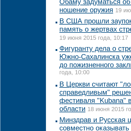
Обаму задуматься об
ношение оружия
19 ию
В США прошли заупо
память о жертвах ст
19 июня 2015 года, 10:17
Фигуранту дела о стр
Южно-Сахалинска уже
до пожизненного зак
года, 10:00
В Церкви считают "л
справедливым" решен
фестиваля "Kubana" 
области
18 июня 2015 го
Минздрав и Русская ц
совместно оказывать