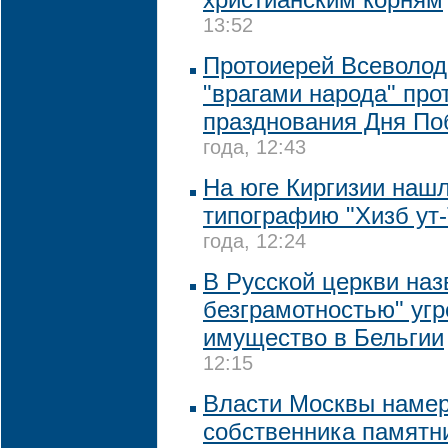
13:52
Протоиерей Всеволод
"врагами народа" про
празднования Дня П
года, 12:43
На юге Киргизии наш
типографию "Хизб ут
года, 12:24
В Русской церкви на
безграмотностью" угр
имущество в Бельгии
12:15
Власти Москвы намер
собственника памятни