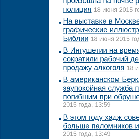
произошла на почве р
полиция
18 июня 2015 г
На выставке в Москв
графические иллюстр
Библии
18 июня 2015 го
В Ингушетии на врем
сократили рабочий де
продажу алкоголя
18 и
В американском Бер
заупокойная служба п
погибшим при обруше
2015 года, 13:59
В этом году хадж сове
больше паломников 
2015 года, 13:49