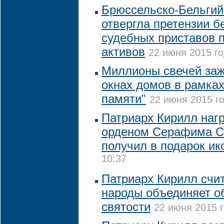
Брюссельско-Бельгий
отвергла претензии б
судебных приставов п
активов
22 июня 2015 го
Миллионы свечей зажг
окнах домов в рамках
памяти"
22 июня 2015 го
Патриарх Кирилл наг
орденом Серафима С
получил в подарок ик
10:37
Патриарх Кирилл счит
народы объединяет о
святости
22 июня 2015 г