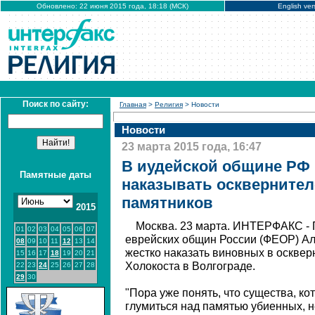
Обновлено: 22 июня 2015 года, 18:18 (МСК)
English ver
Поиск по сайту:
Главная
>
Религия
> Новости
Новости
23 марта 2015 года, 16:47
В иудейской общине РФ
Памятные даты
наказывать осквернител
памятников
2015
Москва. 23 марта. ИНТЕРФАКС -
01
02
03
04
05
06
07
еврейских общин России (ФЕОР) А
08
09
10
11
12
13
14
жестко наказать виновных в оскве
15
16
17
18
19
20
21
Холокоста в Волгограде.
22
23
24
25
26
27
28
29
30
"Пора уже понять, что существа, к
глумиться над памятью убиенных, н