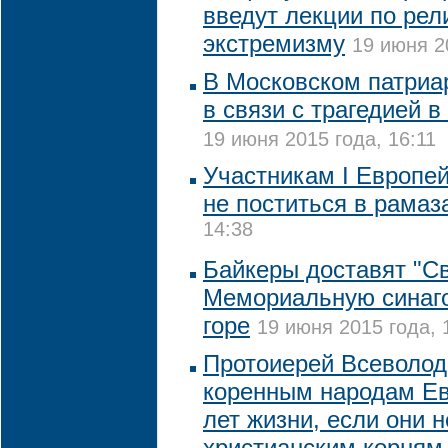
введут лекции по рел
экстремизму
19 июня 2
В Московском патриа
в связи с трагедией в
19 июня 2015 года, 16:11
Участникам I Европей
не поститься в рамаз
14:38
Байкеры доставят "Св
Мемориальную синаго
горе
19 июня 2015 года, 
Протоиерей Всеволод
коренным народам Ев
лет жизни, если они н
христианским корням