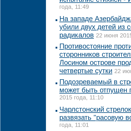
года, 11:49
На западе Азербайдж
убили двух детей из 
радикалов
22 июня 2015
Противостояние прот
сторонников строител
Лосином острове про
четвертые сутки
22 ию
Подозреваемый в стр
может быть отпущен 
2015 года, 11:10
Чарлстонский стрелок
развязать "расовую в
года, 11:01