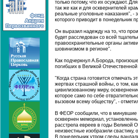
только потому, что их осуждают. Дл
так же как и для осквернителей хр
реальные уголовные наказания", - 
которого приводит в понедельник п
Он выразил надежду на то, что пр
будет расследован со всей тщатель
правоохранительные органы активи
шовинизмом в регионе".
Как подчеркнул А.Борода, произош
погибших в Великой Отечественной
"Когда страна готовится отмечать э
жертвах страшной войны, о том, ка
цивилизованному миру, осквернени
которое само по себе отвратительн
вызовом всему обществу", - отметил
В ФЕОР сообщили, что в минувшие
осквернен мемориал, установленны
расстрела евреев в годы Великой 
неизвестные изобразили свастику, 
В понедельник утром следы вандал