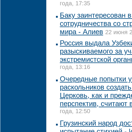
года, 17:35
Баку заинтересован в
сотрудничества со ст
мира - Алиев
22 июня 2
Россия выдала Узбек
разыскиваемого за уч
экстремистской орган
года, 13:16
Очередные попытки у
раскольников создат
Церковь, как и прежд
перспектив, считают 
года, 12:50
Грузинский народ до
испытание стихией - И