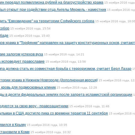
ин передал полмиллиона рублей на благоустройство храма
15 ноября 2016 года
был открыт при содействии отца Ангелы Меркель - наместник
15 ноября 2016 го
дить "Евровидение" на территории Софийского собора
15 ноября 2016 года, 16:0
собор
15 ноября 2016 года, 15:54
абаде
15 ноября 2016 года, 15:40
ов храма в "Торфянке" направлен на защиту конституционных основ, считают
ие залогом успехов вуза
15 ноября 2016 года, 14:21
а исповедует православие
15 ноября 2016 года, 13:56
мпа должна стать их совместная борьба с терроризмом, считает Берл Лазар
1
итории храма в Нижнем Новгороде
(дополненная версия)
15 ноября 2016 года, 12
 кровь для подмосковных клиник
15 ноября 2016 года, 12:28
ды в десяти федеральных землях после запрета исламистской организации
1
едуются за свою веру - правозащитники
15 ноября 2016 года, 11:46
ульман в США достигло пика со времени терактов 11 сентября
15 ноября 2016 г
явился в Крыму
15 ноября 2016 года, 10:35
становили в Коми
15 ноября 2016 года, 10:32