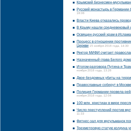
Крымский бизнесмен-мусульман
Русский монастырь в Германии 
18:06
Власти Киева отказались прово
В Крыму нашли средневековый 
Освящен русский храм в Ислам
Процесс в отношении противник
Церкви
15 ноября 2016 года, 14:30
Ректор МИФИ считает православ
Назначенный глава Белого дом
Итогом разговора Путина и Тра
ноября 2016 года, 13:26
Двое бездомных убиты на терр
Православные соберут в Москве
Полиция Германии провела рей
ноября 2016 года, 12:04
100 млн. христиан в мире пресл
Число преступлений против мус
11:33
Фитнес-зал для мусульманок по
Трехметровую статую колдуна у