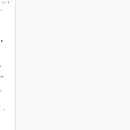
, 18:08
да,
6
 в
5
:55
5
ода,