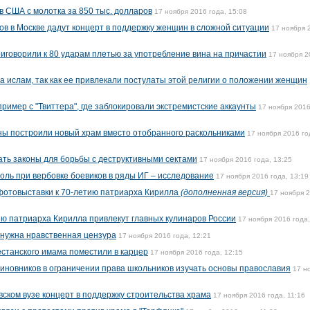
 США с молотка за 850 тыс. долларов
17 ноября 2016 года, 15:08
ов в Москве дадут концерт в поддержку женщин в сложной ситуации
17 ноября 
риговорили к 80 ударам плетью за употребление вина на причастии
17 ноября 2
а ислам, так как ее привлекали постулаты этой религии о положении женщин
ример с "Твиттера", где заблокировали экстремистские аккаунты
17 ноября 2016
ны построили новый храм вместо отобранного раскольниками
17 ноября 2016 го
ть законы для борьбы с деструктивными сектами
17 ноября 2016 года, 13:25
оль при вербовке боевиков в ряды ИГ – исследование
17 ноября 2016 года, 13:19
фотовыставки к 70-летию патриарха Кирилла
(дополненная версия)
17 ноября 
ею патриарха Кирилла привлекут главных кулинаров России
17 ноября 2016 года,
и нужна нравственная цензура
17 ноября 2016 года, 12:21
естанского имама поместили в карцер
17 ноября 2016 года, 12:15
иновников в ограничении права школьников изучать основы православия
17 н
вском вузе концерт в поддержку строительства храма
17 ноября 2016 года, 11:16