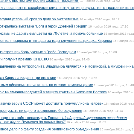
вязи с протестами против храма в "Торфянке"
17 ноября 2016 года, 11:02
ельно запретить салафизм в случае отсутствия результатов от разъяснитель
олучил условный срок по делу об экстремизме
16 ноября 2016 года, 18:17
открылась выставка "Боги и герои Древней Греции"
16 ноября 2016 года, 17:16
храмы не дарить ему цветы на 70-летие, а помочь больнице
16 ноября 2016 года
оятеля выросла в пять раз за годы служения патриарха Кирилла
16 ноября 20
з строя приборы ученых в Гробе Господнем
16 ноября 2016 года, 15:00
сти получит премию ЮНЕСКО
16 ноября 2016 года, 14:40
авлению на митрополита Владимира является не Новинский, а Янукович - н
ха Кирилла изданы три его книги
16 ноября 2016 года, 13:56
мым образом отпечатались на стенах в омском храме
16 ноября 2016 года, 13:40
 с миллионом подписей в защиту христиан Ближнего Востока
16 ноября 2016 г
авную веру в СССР может достигать полумиллиона человек
16 ноября 2016 года
пропускать ни одного воскресного богослужения
16 ноября 2016 года, 11:14
паде так любят ненавидеть Россию.
Швейцарский журналист исследовал
 - от Карла Великого до наших дней
"
16 ноября 2016 года, 11:03
вное дело по факту создания религиозного объединения
16 ноября 2016 года, 1