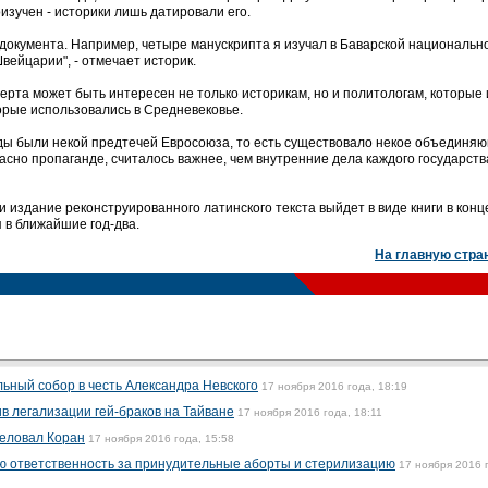
изучен - историки лишь датировали его.
 документа. Например, четыре манускрипта я изучал в Баварской национальн
вейцарии", - отмечает историк.
берта может быть интересен не только историкам, но и политологам, которые
орые использовались в Средневековье.
оды были некой предтечей Евросоюза, то есть существовало некое объединя
ласно пропаганде, считалось важнее, чем внутренние дела каждого государств
и издание реконструированного латинского текста выйдет в виде книги в конц
 в ближайшие год-два.
На главную стра
ьный собор в честь Александра Невского
17 ноября 2016 года, 18:19
в легализации гей-браков на Тайване
17 ноября 2016 года, 18:11
целовал Коран
17 ноября 2016 года, 15:58
ю ответственность за принудительные аборты и стерилизацию
17 ноября 2016 