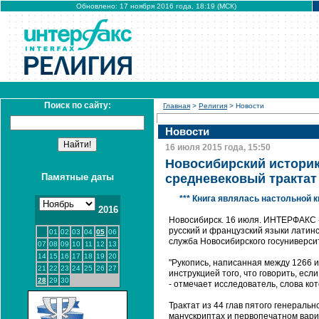
Обновлено: 17 ноября 2016 года, 18:19 (МСК)
Поиск по сайту:
Главная
>
Религия
> Новости
Новости
16 июля 2015 года, 15:50
Новосибирский историк
Памятные даты
средневековый трактат
*** Книга являлась настольной 
2016
Новосибирск. 16 июля. ИНТЕРФАКС 
русский и французский языки латинс
01
02
03
04
05
06
служба Новосибирского госуниверси
07
08
09
10
11
12
13
14
15
16
17
18
19
20
"Рукопись, написанная между 1266 и
21
22
23
24
25
26
27
инструкцией того, что говорить, ес
28
29
30
- отмечает исследователь, слова ко
Трактат из 44 глав пятого генераль
манускриптах и первопечатном вари