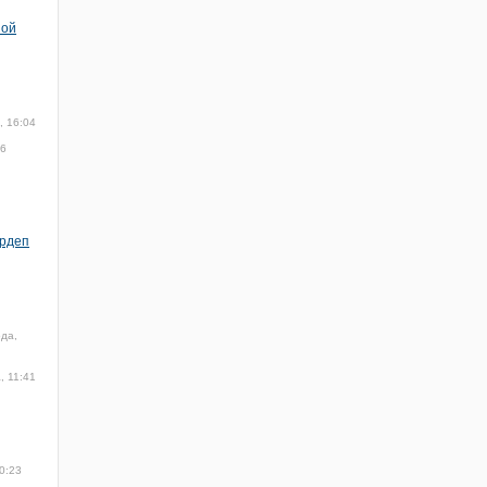
ной
, 16:04
16
ардеп
ода,
, 11:41
0:23