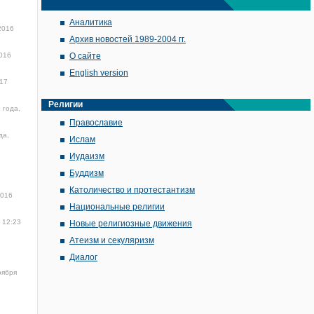
Аналитика
2016
Архив новостей 1989-2004 гг.
016
О сайте
English version
17
Религии
 года,
Православие
да,
Ислам
Иудаизм
Буддизм
Католичество и протестантизм
2016
Национальные религии
 12:23
Новые религиозные движения
Атеизм и секуляризм
Диалог
оября