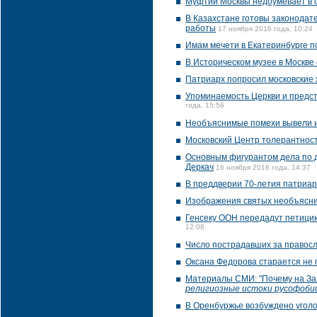
Муфтий Москвы недоумевает в с
В Казахстане готовы законодат
работы
17 ноября 2016 года, 10:24
Имам мечети в Екатеринбурге п
В Историческом музее в Москве 
Патриарх попросил московские 
Упоминаемость Церкви и предст
года, 15:56
Необъяснимые помехи вывели и
Московский Центр толерантно
Основным фигурантом дела по д
Деркач
16 ноября 2016 года, 14:37
В преддверии 70-летия патриар
Изображения святых необъясни
Генсеку ООН передадут петицию
12:08
Число пострадавших за правосл
Оксана Федорова старается не 
Материалы СМИ: "Почему на За
религиозные истоки русофобии
В Оренбуржье возбуждено уголо