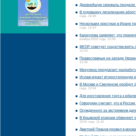
Древнейшую скрижаль продали в
В годовщину легализации аборт
года, 14:46
Нескольких христиан в Иране п
года, 14:32
Караулова заявляет, что принял
ноября 2016 года, 13:56
ФЕОР советует соцсетям взять п
13:43
Православные на западе Украи
13:30
Мизулина предлагает разработа
Ислам играет второстепенную р
В Москве и Смоленске пройдут 
года, 13:04
Для изготовления торта к юбил
Говорухин считает, что в Росси
Осужденного за экстремизм даг
В Крымской епархии обвиняют ч
2016 года, 11:42
Дмитрий Певцов провел в моско