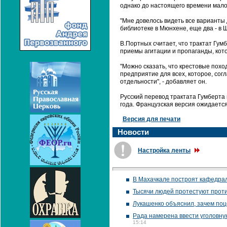
однако до настоящего времени мало
"Мне довелось видеть все варианты
библиотеке в Мюнхене, еще два - в Ш
В.Портных считает, что трактат Гум
приемы агитации и пропаганды, кот
"Можно сказать, что крестовые пох
предприятие для всех, которое, сог
отдельности", - добавляет он.
Русский перевод трактата Гумберта 
года. Французская версия ожидается
Версия для печати
Новости
Настройка ленты
В Махачкале построят кафедрал
Тысячи людей протестуют проти
Лукашенко объяснил, зачем по
Рада намерена ввести уголовну
15:14