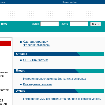
x.com
Карта сайта
чиков:
Логин:
Пароль:
Сделать страницу
"Религия" стартовой
Страны
СНГ и Прибалтика
Видео
вел на
есс-
История православия на Британских островах
Все видеоматериалы
Восток",
Аудио
Гимн программы строительства 200 новых храмов Москвы
 23
ранен,