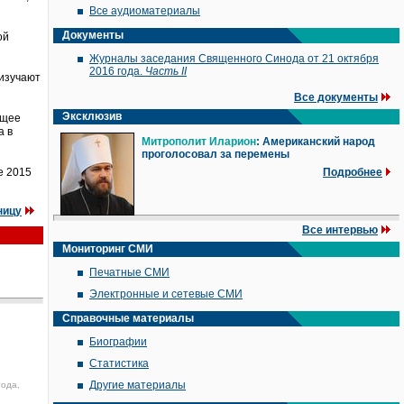
Все аудиоматериалы
Документы
ой
Журналы заседания Священного Синода от 21 октября
2016 года.
Часть II
 изучают
Все документы
Эксклюзив
ющее
а в
Митрополит Иларион
: Американский народ
проголосовал за перемены
е 2015
Подробнее
ницу
Все интервью
Мониторинг СМИ
Печатные СМИ
Электронные и сетевые СМИ
Справочные материалы
Биографии
Статистика
Другие материалы
года,