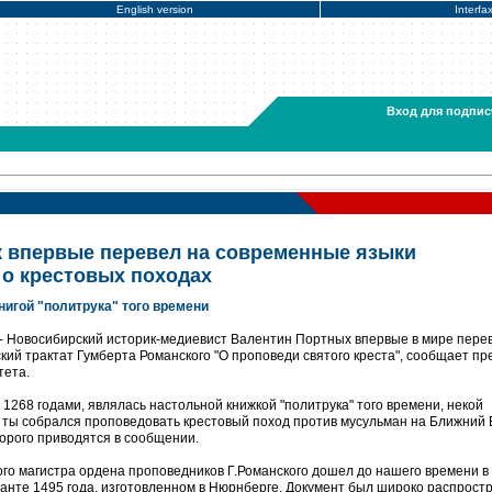
English version
Interfa
Вход для подпис
 впервые перевел на современные языки
 о крестовых походах
книгой "политрука" того времени
- Новосибирский историк-медиевист Валентин Портных впервые в мире пере
кий трактат Гумберта Романского "О проповеди святого креста", сообщает пр
тета.
 1268 годами, являлась настольной книжкой "политрука" того времени, некой
ли ты собрался проповедовать крестовый поход против мусульман на Ближний 
торого приводятся в сообщении.
ного магистра ордена проповедников Г.Романского дошел до нашего времени в
анте 1495 года, изготовленном в Нюрнберге. Документ был широко распрост