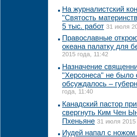
На журналистский ко
"Святость материнств
5 тыс. работ
31 июля 20
Православные откроют
океана палатку для 
2015 года, 11:42
Назначение священни
"Херсонеса" не было 
обсуждалось – губер
года, 11:40
Канадский пастор при
свергнуть Ким Чен Ы
Пхеньяне
31 июля 2015 
Иудей напал с ножом 