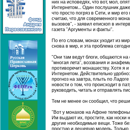
них на исповедях, что вот, мол, опя
Интернетом... Один послушник даже 
что просто погряз в Сети, и мир его
считаю, что для современного мона
вызовов", - заявил епископ в интер
газета "Аргументы и факты".
По его словам, монах уходит из ми
снова в мир, и эта проблема сегодн
"Они там ведут блоги, общаются на
"многая лета", воззвания и анафемы
противоречит монашеству. Хотя я и
Интернетом. Действительно удобно: 
прогноз на завтра, плыть по Ладоге
новости о том, что происходит в па
руководить, читать и отправлять пис
Тем не менее он сообщил, что реши
"Вот у монахов на Афоне телефоны 
Им выдают их, простите, как носки н
другие необходимые вещи. Тоже бе
простую и дешевую модель. Только 