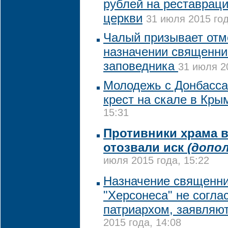
рублей на реставрац
церкви
31 июля 2015 год
Чалый призывает отм
назначении священни
заповедника
31 июля 2
Молодежь с Донбасса
крест на скале в Кры
15:31
Противники храма в
отозвали иск
(допо
июля 2015 года, 15:22
Назначение священни
"Херсонеса" не согла
патриархом, заявляю
2015 года, 14:08