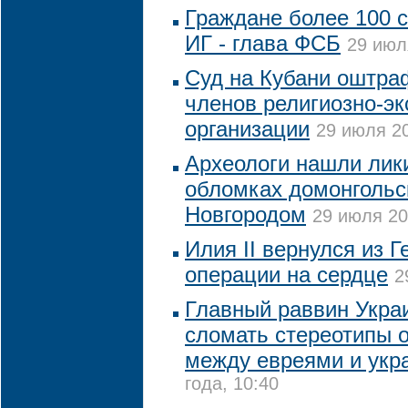
Граждане более 100 
ИГ - глава ФСБ
29 июл
Суд на Кубани оштра
членов религиозно-эк
организации
29 июля 20
Археологи нашли лик
обломках домонгольс
Новгородом
29 июля 20
Илия II вернулся из 
операции на сердце
2
Главный раввин Укра
сломать стереотипы 
между евреями и укр
года, 10:40