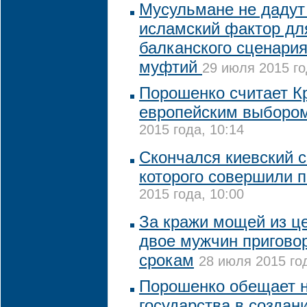
Мусульмане не дадут
исламский фактор дл
балканского сценария
муфтий
29 июля 2015 го
Порошенко считает К
европейским выборо
2015 года, 10:14
Скончался киевский 
которого совершили 
2015 года, 10:00
За кражи мощей из ц
двое мужчин пригово
срокам
28 июля 2015 год
Порошенко обещает 
государства в создан