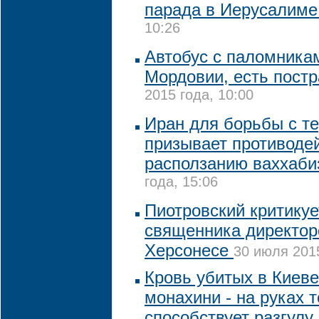
парада в Иерусалим
10:26
Автобус с паломникам
Мордовии, есть пост
2015 года, 10:00
Иран для борьбы с т
призывает противоде
расползанию ваххаб
года, 15:06
Пиотровский критикуе
священника директор
Херсонесе
30 июля 2015
Кровь убитых в Киев
монахини - на руках т
способствует разгулу