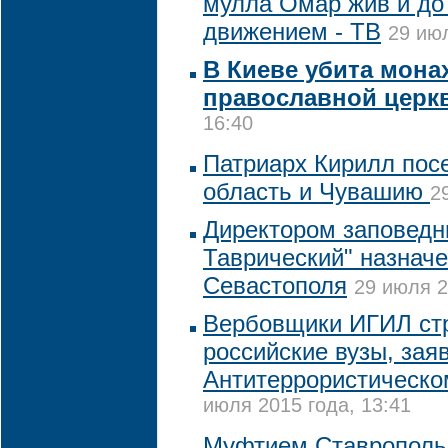
мулла Омар жив и до 
движением - ТВ
29 июл
В Киеве убита мона
православной церк
16:40
Патриарх Кирилл пос
область и Чувашию
2
Директором заповедн
Таврический" назнач
Севастополя
29 июля 2
Вербовщики ИГИЛ стр
российские вузы, зая
Антитеррористическо
июля 2015 года, 13:41
Муфтием Ставропольс