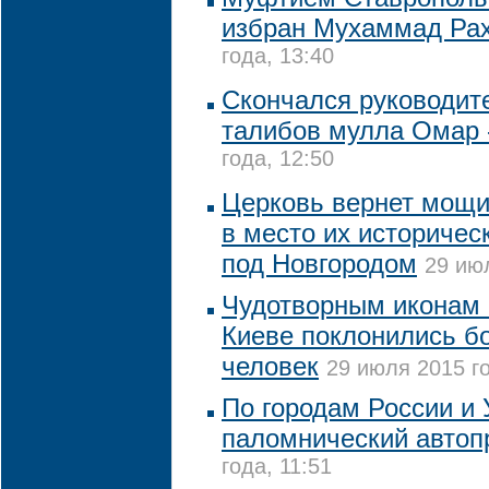
избран Мухаммад Ра
года, 13:40
Скончался руководит
талибов мулла Омар
года, 12:50
Церковь вернет мощи
в место их историчес
под Новгородом
29 июл
Чудотворным иконам 
Киеве поклонились бо
человек
29 июля 2015 го
По городам России и 
паломнический автоп
года, 11:51