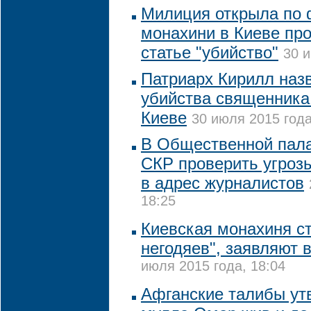
Милиция открыла по 
монахини в Киеве про
статье "убийство"
30 и
Патриарх Кирилл наз
убийства священника
Киеве
30 июля 2015 года
В Общественной пала
СКР проверить угроз
в адрес журналистов
18:25
Киевская монахиня с
негодяев", заявляют 
июля 2015 года, 18:04
Афганские талибы ут