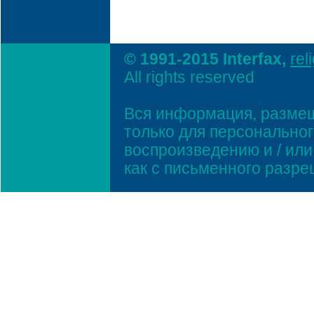
© 1991-2015 Interfax,
rel
All rights reserved
Вся информация, размещ
только для персонально
воспроизведению и / ил
как с письменного разр