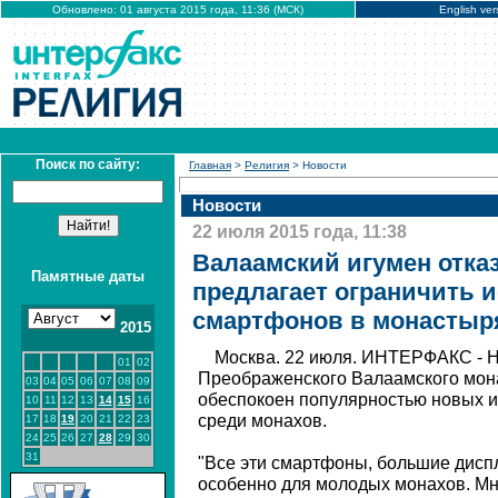
Обновлено: 01 августа 2015 года, 11:36 (МСК)
English ver
Поиск по сайту:
Главная
>
Религия
> Новости
Новости
22 июля 2015 года, 11:38
Валаамский игумен отказ
Памятные даты
предлагает ограничить 
смартфонов в монастыр
2015
Москва. 22 июля. ИНТЕРФАКС - Н
01
02
Преображенского Валаамского мон
03
04
05
06
07
08
09
обеспокоен популярностью новых 
10
11
12
13
14
15
16
среди монахов.
17
18
19
20
21
22
23
24
25
26
27
28
29
30
31
"Все эти смартфоны, большие диспл
особенно для молодых монахов. Мн