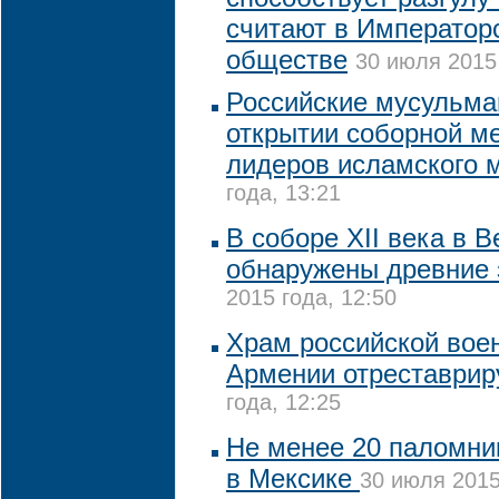
считают в Император
обществе
30 июля 2015 
Российские мусульма
открытии соборной м
лидеров исламского 
года, 13:21
В соборе XII века в 
обнаружены древние 
2015 года, 12:50
Храм российской вое
Армении отреставрир
года, 12:25
Не менее 20 паломни
в Мексике
30 июля 2015