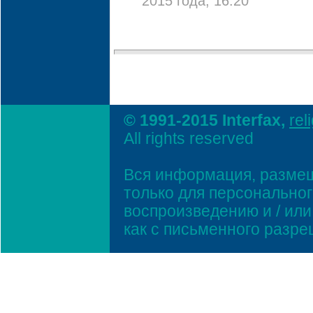
2015 года, 16:20
© 1991-2015 Interfax,
rel
All rights reserved
Вся информация, размещ
только для персонально
воспроизведению и / ил
как с письменного разр