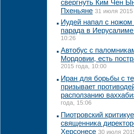
свергнуть Ким Чен Ы
Пхеньяне
31 июля 2015 
Иудей напал с ножом 
парада в Иерусалим
10:26
Автобус с паломникам
Мордовии, есть пост
2015 года, 10:00
Иран для борьбы с т
призывает противоде
расползанию ваххаб
года, 15:06
Пиотровский критикуе
священника директор
Херсонесе
30 июля 2015