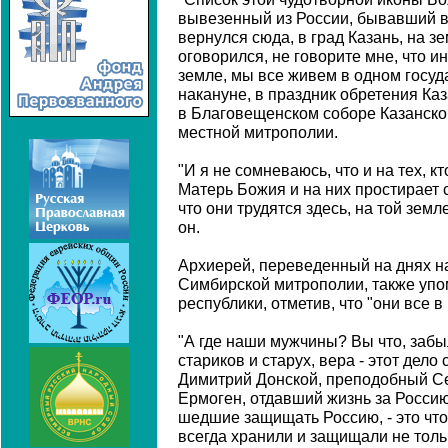
вывезенный из России, бывавший в
вернулся сюда, в град Казань, на зе
оговорился, не говорите мне, что и
земле, мы все живем в одном госуда
накануне, в праздник обретения Ка
в Благовещенском соборе Казанско
местной митрополии.
"И я не сомневаюсь, что и на тех, к
Матерь Божия и на них простирает с
что они трудятся здесь, на той земл
он.
Архиерей, переведенный на днях н
Симбирской митрополии, также упо
республики, отметив, что "они все 
"А где наши мужчины? Вы что, забыли
стариков и старух, вера - этот дело
Димитрий Донской, преподобный Се
Ермоген, отдавший жизнь за Россию
шедшие защищать Россию, - это что
всегда хранили и защищали не тол