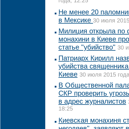
года, 12:25
Не менее 20 паломни
в Мексике
30 июля 2015
Милиция открыла по 
монахини в Киеве про
статье "убийство"
30 и
Патриарх Кирилл наз
убийства священника
Киеве
30 июля 2015 года
В Общественной пала
СКР проверить угроз
в адрес журналистов
18:25
Киевская монахиня с
негодяев", заявляют 