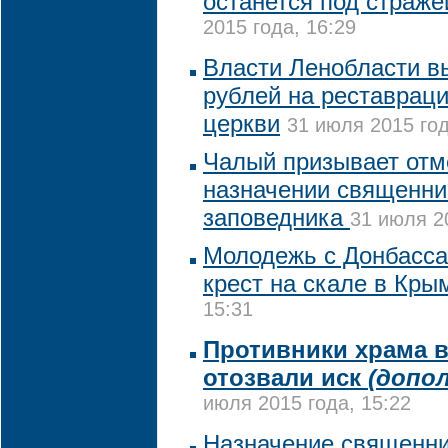
останется под страже
2015 года, 16:29
Власти Ленобласти в
рублей на реставрац
церкви
31 июля 2015 год
Чалый призывает отм
назначении священни
заповедника
31 июля 2
Молодежь с Донбасса
крест на скале в Кры
15:31
Противники храма в
отозвали иск
(допо
июля 2015 года, 15:22
Назначение священни