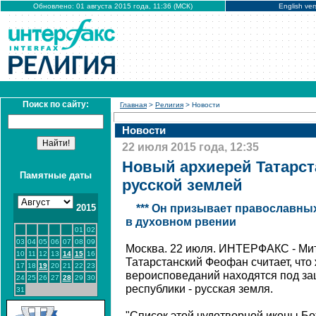
Обновлено: 01 августа 2015 года, 11:36 (МСК)
English ver
Поиск по сайту:
Главная
>
Религия
> Новости
Новости
22 июля 2015 года, 12:35
Новый архиерей Татарст
Памятные даты
русской землей
2015
*** Он призывает православны
в духовном рвении
01
02
03
04
05
06
07
08
09
Москва. 22 июля. ИНТЕРФАКС - Мит
10
11
12
13
14
15
16
Татарстанский Феофан считает, что
17
18
19
20
21
22
23
вероисповеданий находятся под за
24
25
26
27
28
29
30
республики - русская земля.
31
"Список этой чудотворной иконы Бо