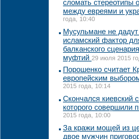
сломать стереотипы 
между евреями и укр
года, 10:40
Мусульмане не дадут
исламский фактор дл
балканского сценария
муфтий
29 июля 2015 го
Порошенко считает К
европейским выборо
2015 года, 10:14
Скончался киевский 
которого совершили 
2015 года, 10:00
За кражи мощей из ц
двое мужчин пригово