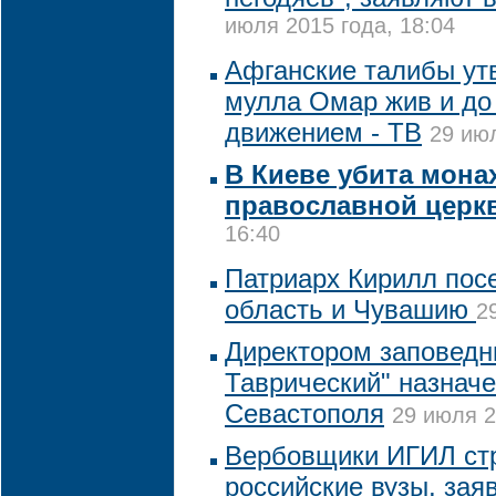
июля 2015 года, 18:04
Афганские талибы ут
мулла Омар жив и до 
движением - ТВ
29 июл
В Киеве убита мона
православной церк
16:40
Патриарх Кирилл пос
область и Чувашию
2
Директором заповедн
Таврический" назнач
Севастополя
29 июля 2
Вербовщики ИГИЛ стр
российские вузы, зая