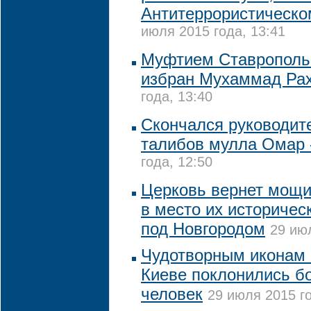
Антитеррористическо
июля 2015 года, 13:41
Муфтием Ставропольс
избран Мухаммад Ра
года, 13:40
Скончался руководит
талибов мулла Омар
года, 12:50
Церковь вернет мощи
в место их историчес
под Новгородом
29 июл
Чудотворным иконам 
Киеве поклонились бо
человек
29 июля 2015 го