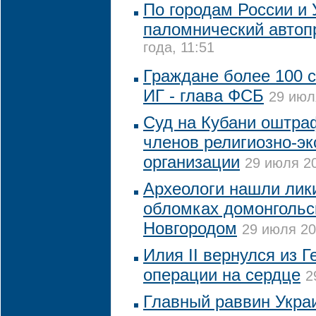
По городам России и 
паломнический автоп
года, 11:51
Граждане более 100 
ИГ - глава ФСБ
29 июл
Суд на Кубани оштра
членов религиозно-эк
организации
29 июля 20
Археологи нашли лик
обломках домонгольс
Новгородом
29 июля 20
Илия II вернулся из 
операции на сердце
2
Главный раввин Укра