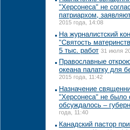
"Херсонеса" не согла
патриархом, заявляю
2015 года, 14:08
На журналистский ко
"Святость материнств
5 тыс. работ
31 июля 20
Православные откроют
океана палатку для 
2015 года, 11:42
Назначение священни
"Херсонеса" не было 
обсуждалось – губер
года, 11:40
Канадский пастор при