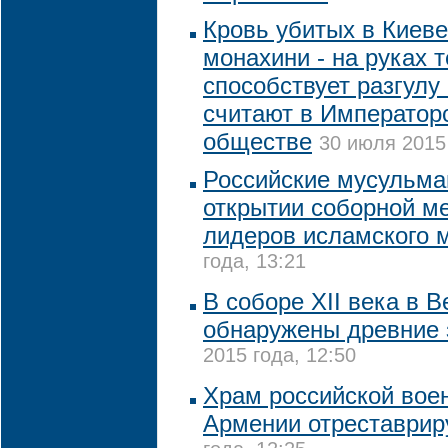
Кровь убитых в Киев
монахини - на руках т
способствует разгулу
считают в Император
обществе
30 июля 2015 
Российские мусульма
открытии соборной м
лидеров исламского 
года, 13:21
В соборе XII века в 
обнаружены древние 
2015 года, 12:50
Храм российской вое
Армении отреставрир