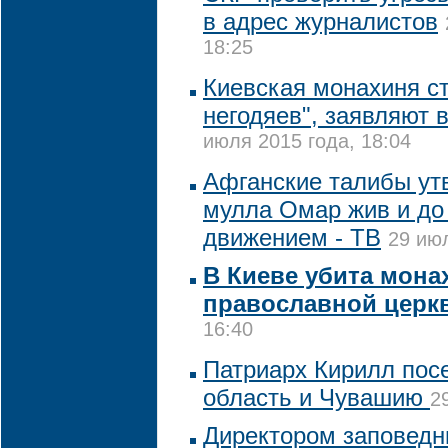
в адрес журналистов
18:25
Киевская монахиня с
негодяев", заявляют 
июля 2015 года, 18:04
Афганские талибы ут
мулла Омар жив и до 
движением - ТВ
29 июл
В Киеве убита мона
православной церк
16:40
Патриарх Кирилл пос
область и Чувашию
2
Директором заповедн