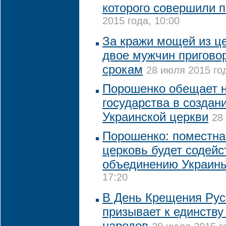
которого совершили 
2015 года, 10:00
За кражи мощей из ц
двое мужчин пригово
срокам
28 июля 2015 год
Порошенко обещает 
государства в создан
Украинской церкви
28
Порошенко: поместна
церковь будет содейс
объединению Украин
17:20
В День Крещения Рус
призывает к единству
народов