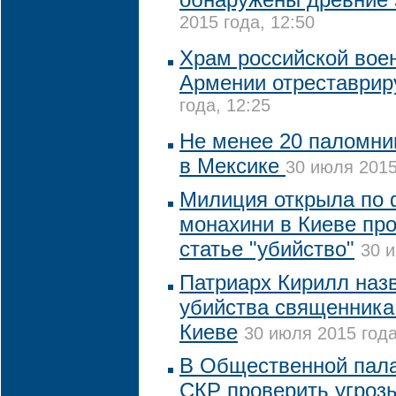
2015 года, 12:50
Храм российской вое
Армении отреставрир
года, 12:25
Не менее 20 паломни
в Мексике
30 июля 2015
Милиция открыла по 
монахини в Киеве про
статье "убийство"
30 и
Патриарх Кирилл наз
убийства священника
Киеве
30 июля 2015 года
В Общественной пала
СКР проверить угроз