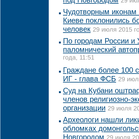
29 июл
Чудотворным иконам 
Киеве поклонились бо
человек
29 июля 2015 го
По городам России и 
паломнический автоп
года, 11:51
Граждане более 100 
ИГ - глава ФСБ
29 июл
Суд на Кубани оштра
членов религиозно-эк
организации
29 июля 20
Археологи нашли лик
обломках домонгольс
Новгородом
29 июля 20