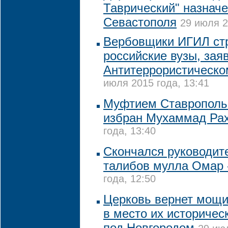
Таврический" назнач
Севастополя
29 июля 2
Вербовщики ИГИЛ стр
российские вузы, зая
Антитеррористическо
июля 2015 года, 13:41
Муфтием Ставропольс
избран Мухаммад Ра
года, 13:40
Скончался руководит
талибов мулла Омар
года, 12:50
Церковь вернет мощи
в место их историчес
под Новгородом