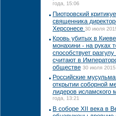
года, 15:06
Пиотровский критикуе
священника директор
Херсонесе
30 июля 2015
Кровь убитых в Киев
монахини - на руках т
способствует разгулу
считают в Император
обществе
30 июля 2015 
Российские мусульма
открытии соборной м
лидеров исламского 
года, 13:21
В соборе XII века в 
обнаружены древние 