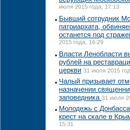
июля 2015 года, 17:13
Бывший сотрудник Мо
патриархата, обвиняе
останется под страже
2015 года, 16:29
Власти Ленобласти в
рублей на реставрац
церкви
31 июля 2015 год
Чалый призывает отм
назначении священни
заповедника
31 июля 2
Молодежь с Донбасса
крест на скале в Кры
15:31