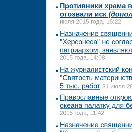
Противники храма в
отозвали иск
(допо
июля 2015 года, 15:22
Назначение священни
"Херсонеса" не согла
патриархом, заявляю
2015 года, 14:08
На журналистский ко
"Святость материнств
5 тыс. работ
31 июля 20
Православные откроют
океана палатку для 
2015 года, 11:42
Назначение священни