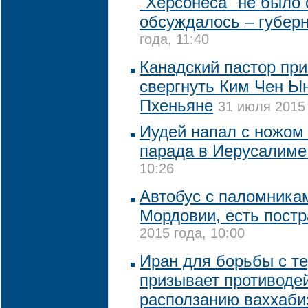
"Херсонеса" не было 
обсуждалось – губер
года, 11:40
Канадский пастор при
свергнуть Ким Чен Ы
Пхеньяне
31 июля 2015 
Иудей напал с ножом 
парада в Иерусалим
10:26
Автобус с паломникам
Мордовии, есть пост
2015 года, 10:00
Иран для борьбы с т
призывает противоде
расползанию ваххаб