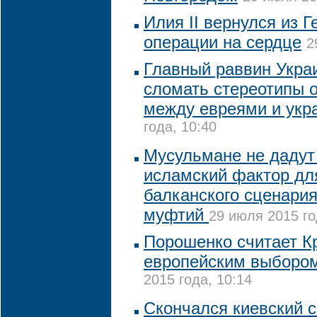
Илия II вернулся из 
операции на сердце
2
Главный раввин Укра
сломать стереотипы 
между евреями и укр
года, 10:40
Мусульмане не дадут
исламский фактор дл
балканского сценария
муфтий
29 июля 2015 го
Порошенко считает К
европейским выборо
2015 года, 10:14
Скончался киевский 