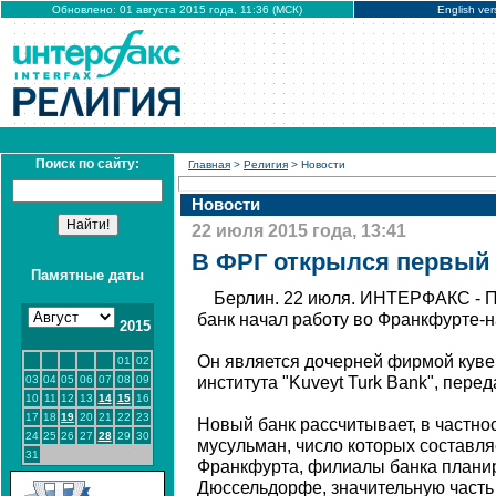
Обновлено: 01 августа 2015 года, 11:36 (МСК)
English ver
Поиск по сайту:
Главная
>
Религия
> Новости
Новости
22 июля 2015 года, 13:41
В ФРГ открылся первый
Памятные даты
Берлин. 22 июля. ИНТЕРФАКС - 
банк начал работу во Франкфурте-
2015
Он является дочерней фирмой куве
01
02
03
04
05
06
07
08
09
института "Kuveyt Turk Bank", перед
10
11
12
13
14
15
16
17
18
19
20
21
22
23
Новый банк рассчитывает, в частн
24
25
26
27
28
29
30
мусульман, число которых составля
31
Франкфурта, филиалы банка планир
Дюссельдорфе, значительную часть