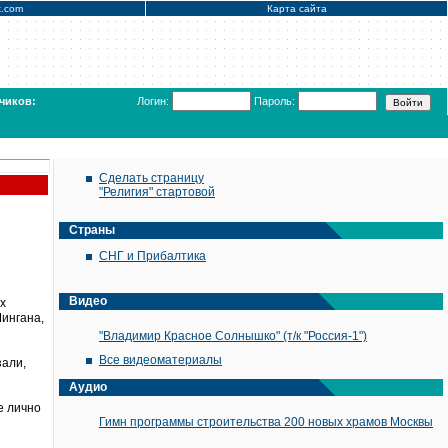
x.com
Карта сайта
чиков:
Логин:
Пароль:
Сделать страницу
"Религия" стартовой
Страны
СНГ и Прибалтика
Видео
х
Мингана,
"Владимир Красное Солнышко" (т/к "Россия-1")
Все видеоматериалы
зали,
Аудио
е лично
Гимн программы строительства 200 новых храмов Москвы