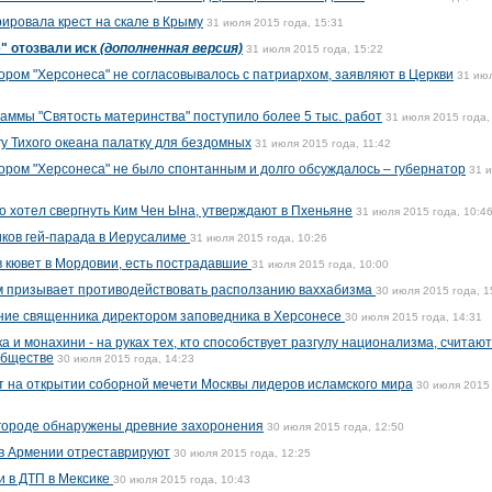
ировала крест на скале в Крыму
31 июля 2015 года, 15:31
" отозвали иск
(дополненная версия)
31 июля 2015 года, 15:22
ром "Херсонеса" не согласовывалось с патриархом, заявляют в Церкви
31 ию
раммы "Святость материнства" поступило более 5 тыс. работ
31 июля 2015 года,
у Тихого океана палатку для бездомных
31 июля 2015 года, 11:42
ром "Херсонеса" не было спонтанным и долго обсуждалось – губернатор
31 
о хотел свергнуть Ким Чен Ына, утверждают в Пхеньяне
31 июля 2015 года, 10:4
иков гей-парада в Иерусалиме
31 июля 2015 года, 10:26
в кювет в Мордовии, есть пострадавшие
31 июля 2015 года, 10:00
м призывает противодействовать расползанию ваххабизма
30 июля 2015 года, 1
ние священника директором заповедника в Херсонесе
30 июля 2015 года, 14:31
а и монахини - на руках тех, кто способствует разгулу национализма, считают
обществе
30 июля 2015 года, 14:23
 на открытии соборной мечети Москвы лидеров исламского мира
30 июля 2015 
овгороде обнаружены древние захоронения
30 июля 2015 года, 12:50
 в Армении отреставрируют
30 июля 2015 года, 12:25
и в ДТП в Мексике
30 июля 2015 года, 10:43