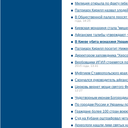
Милиция открыла по факту гибел
Патриарх Кирилл назвал злодей
В Общественной палате просят 
года, 18:25
Киевская монахиня стала "мишен
Афганские талибы утверждают, ч
В Киеве убита монахиня Украи
Патриарх Кирилл посетит Ниже
Директором заповедника "Херсо
Вербовщики ИГИЛ стремятся поп
2015 года, 13:41
Муфтием Ставропольского края
Скончался руководитель афганс
Церковь вернет мощи святого Ф
12:27
Чудотворным иконам Богородицы
По городам России и Украины п
Граждане более 100 стран воюю
Суд на Кубани оштрафовал четы
Археологи нашли лики святых н