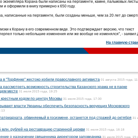
го экземпляра Корана были написаны на пергаменте, камне, пальмовых листь
и и оформили в книгу примерно к 650 году.
а, написанные на пергаменте, были созданы меньше, чем за 20 лет до смерт
лизки к Корану в его современном виде. Это подтверждает версию, что текст
терпел только небольшие изменения или же вообще не изменялся", - заявил 
На главную стра
а в "Торфянке" жестоко избили православного активиста
01 августа 2015 года, 11
а рассмотреть возможность строительства Казанского храма не в парке
ющем месте
31 июля 2015 года, 19:25
 крестным ходом по центру Москвы
31 июля 2015 года, 17:30
зывают власти Украины обеспечить безопасность верующих Московского
7:13
патриархата, обвиняемый в госизмене, останется под стражей до октября
31 
 млн. рублей на реставрацию старинной церкви
31 июля 2015 года, 16:18
ение о назначении священника директором заповедника
31 июля 2015 года, 15: