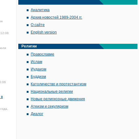
Аналитика
Архив новостей 1989-2004 гг.
ля
О сайте
English version
 12:08
Религии
июля
Православие
6
Ислам
Иудаизм
Буддизм
5:06
Католичество и протестантизм
Национальные религии
 в
Новые религиозные движения
Атеизм и секуляризм
года,
Диалог