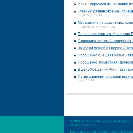
Илия II вернулся из Германии п
Главный раввин Украины призы
2015 года, 10:40
Мусульмане не дадут использов
29 июля 2015 года, 10:26
Порошенко считает Крещение Р
Скончался киевский священник,
За кражи мощей из церквей Пет
Порошенко обещает невмешател
Порошенко: поместная Правосл
В День Крещения Руси патриарх
Путин заявляет о важной роли 
года, 16:20
© 1991-2015 Interfax,
religion@interfax.ru
All rights reserved
Вся информация, размещенная на данном