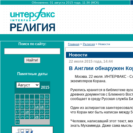
Обновлено: 01 августа 2015 года, 11:36 (МСК)
Поиск по сайту:
Главная
>
Религия
> Новости
Новости
22 июля 2015 года, 14:44
В Англии обнаружен Ко
Памятные даты
Москва. 22 июля. ИНТЕРФАКС - С
экземпляров Корана.
2015
Рукопись хранится в библиотеке вуз
древних документов с Ближнего Вос
01
02
сообщает в среду Русская служба Би
03
04
05
06
07
08
09
10
11
12
13
14
15
16
Один из аспирантов заинтересовалс
17
18
19
20
21
22
23
что Коран мог быть написан между 5
24
25
26
27
28
29
30
"Человек, написавший этот текст, м
31
знать Мухаммеда. Даже сама мысль 