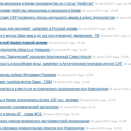
и монахини в Киеве производство по статье "убийство"
30 июля 2015 года, 10:1
скими убийства священника и монахини в Киеве
30 июля 2015 года, 10:00
главу СКР проверить угрозы ингушского имама в адрес журналистов
29 июля 2
ью для негодяев", заявляют в Русской церкви
29 июля 2015 года, 18:04
то мулла Омар жив и до сих пор руководит движением - ТВ
29 июля 2015 года, 1
нской православной церкви
29 июля 2015 года, 16:40
городскую область и Чувашию
29 июля 2015 года, 14:42
нес Таврический" назначен благочинный Севастополя
29 июля 2015 года, 13:59
асть в российские вузы, заявляют в Антитеррористическом центре СНГ
29 и
 вновь избран Мухаммад Рахимов
29 июля 2015 года, 13:40
ких талибов мулла Омар - СМИ
29 июля 2015 года, 12:50
еоктиста в место их исторического захоронения под Новгородом
29 июля 2015 г
 в Киеве поклонились более 100 тыс. человек
29 июля 2015 года, 12:03
роходит паломнический автопробег
29 июля 2015 года, 11:51
т в рядах ИГ - глава ФСБ
29 июля 2015 года, 11:24
рех членов религиозно-экстремистской организации
29 июля 2015 года, 11:08
а обломках домонгольских фресок под Новгородом
29 июля 2015 года, 10:52