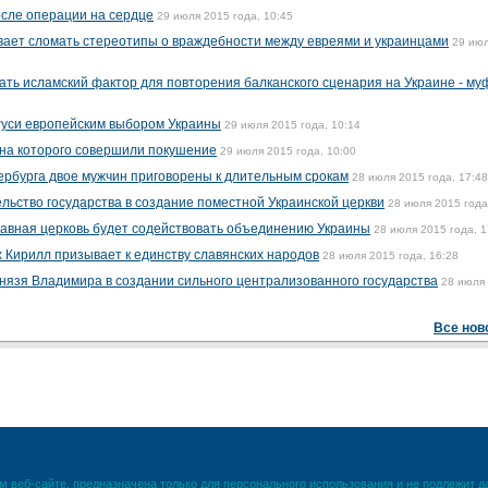
осле операции на сердце
29 июля 2015 года, 10:45
вает сломать стереотипы о враждебности между евреями и украинцами
29 ию
ать исламский фактор для повторения балканского сценария на Украине - му
уси европейским выбором Украины
29 июля 2015 года, 10:14
 на которого совершили покушение
29 июля 2015 года, 10:00
ербурга двое мужчин приговорены к длительным срокам
28 июля 2015 года, 17:48
ьство государства в создание поместной Украинской церкви
28 июля 2015 года
авная церковь будет содействовать объединению Украины
28 июля 2015 года, 1
 Кирилл призывает к единству славянских народов
28 июля 2015 года, 16:28
князя Владимира в создании сильного централизованного государства
28 июля
Все нов
 веб-сайте, предназначена только для персонального использования и не подлежит 