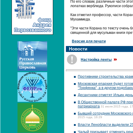
По его словам, различные части это
лопатках верблюда. Рукописи собрал
Как отметил профессор, части Коран
Мухаммеда.
"Эти части Корана по тексту очень б
священной для мусульман книги пре
Версия для печати
Новости
Настройка ленты
Противники строительства храм
Московская епархия будет готов
"Торфянка", а в другом подоба
Десантники отметят Ильин день
В Общественной палате РФ при
патриархата
31 июля 2015 года, 1
Бывший сотрудник Московского 
2015 года, 16:29
Власти Ленобласти выделили 25
Чалый призывает отменить реш