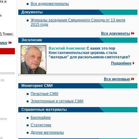
ях и
Все аудиоматериалы
Документы
и
Журналы заседания Священного Синода от 13 июля
2015 года
Все документы
Д.Томас.
Эксклюзив
ницу
Василий Анисимов
: С каких это пор
Константинопольская церковь стала
"матерью" для раскольников-святотатцев?
Подробнее
Все интервью
:36
Мониторинг СМИ
Печатные СМИ
Электронные и сетевые СМИ
Справочные материалы
Биографии
июля
Статистика
Другие материалы
44