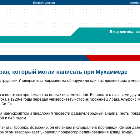
English version
Interfa
Вход для подпис
ран, который могли написать при Мухаммеде
отрудники Университета Бирмингема обнаружили один из древнейших в мире
а и почти век пролежала на полках незамеченной. Ее вместе с тысячами други
тока в 1920-е годы передал университету историк, уроженец Ирака Альфонс 
-Би-Си.
я манускриптом и предложил провести радиоуглеродный анализ. Тесты пока
68 и 645 годом.
ог знать Пророка. Возможно, он его видел и слышал его проповеди. Он мог даж
об этом завораживает", - заявил профессор религиоведения Дэвид Томас.