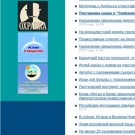
Молодежь с Донбасса отреставр
Противники храма в "Торфянке
Назначение священника директо
2015 года, 14:08
На журналистский конкурс прог
Православные откроют на берег
Назначение священника директо
2015 года, 11:40
Канадский пастор признался, чт
Иудей напал с ножом на участн
Автобус с паломниками съехал 
Иран для борьбы с терроризмо
Пиотровский критикует назначе
Кровь убитых в Киеве священник
Императорском православном 
Российские мусульмане ожидают
13:21
В соборе XII века в Великом Н
Храм российской военной базы
Не менее 20 паломников погибл