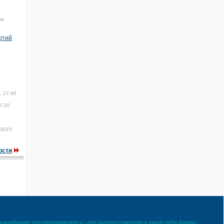
ля
фтий
, 17:45
7:20
 2015
ости
дальнейшему воспроизведению и / или распространению в какой-либо форме,