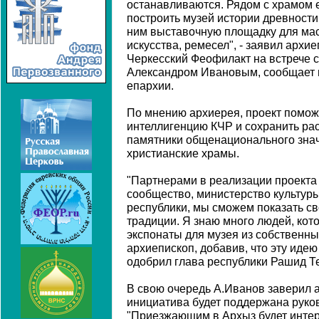
останавливаются. Рядом с храмом е
построить музей истории древности 
ним выставочную площадку для ма
искусства, ремесел", - заявил архи
Черкесский Феофилакт на встрече 
Александром Ивановым, сообщает 
епархии.
По мнению архиерея, проект помож
интеллигенцию КЧР и сохранить р
памятники общенационального зна
христианские храмы.
"Партнерами в реализации проекта 
сообщество, министерство культуры
республики, мы сможем показать св
традиции. Я знаю много людей, кот
экспонаты для музея из собственных
архиепископ, добавив, что эту идею
одобрил глава республики Рашид Т
В свою очередь А.Иванов заверил а
инициатива будет поддержана руко
"Приезжающим в Архыз будет интере