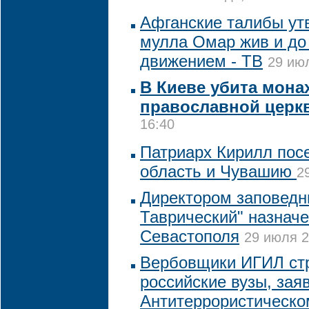
Афганские талибы ут
мулла Омар жив и до 
движением - ТВ
29 июл
В Киеве убита мона
православной церк
16:40
Патриарх Кирилл пос
область и Чувашию
2
Директором заповедн
Таврический" назнач
Севастополя
29 июля 2
Вербовщики ИГИЛ стр
российские вузы, зая
Антитеррористическо