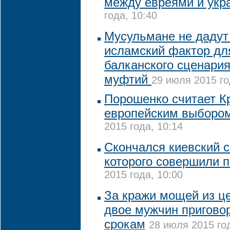
между евреями и укр
года, 10:40
Мусульмане не дадут
исламский фактор дл
балканского сценария
муфтий
29 июля 2015 го
Порошенко считает К
европейским выборо
2015 года, 10:14
Скончался киевский 
которого совершили 
2015 года, 10:00
За кражи мощей из ц
двое мужчин пригово
срокам
28 июля 2015 год