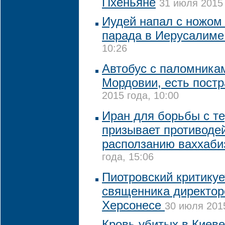
Пхеньяне
31 июля 2015 
Иудей напал с ножом 
парада в Иерусалим
10:26
Автобус с паломникам
Мордовии, есть пост
2015 года, 10:00
Иран для борьбы с т
призывает противоде
расползанию ваххаб
года, 15:06
Пиотровский критикуе
священника директор
Херсонесе
30 июля 2015
Кровь убитых в Киев