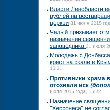
Власти Ленобласти в
рублей на реставрац
церкви
31 июля 2015 год
Чалый призывает отм
назначении священни
заповедника
31 июля 2
Молодежь с Донбасса
крест на скале в Кры
15:31
Противники храма в
отозвали иск
(допо
июля 2015 года, 15:22
Назначение священни
"Херсонеса" не согла