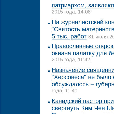
патриархом, заявляю
2015 года, 14:08
На журналистский ко
"Святость материнств
5 тыс. работ
31 июля 20
Православные откроют
океана палатку для 
2015 года, 11:42
Назначение священни
"Херсонеса" не было 
обсуждалось – губер
года, 11:40
Канадский пастор при
свергнуть Ким Чен Ы