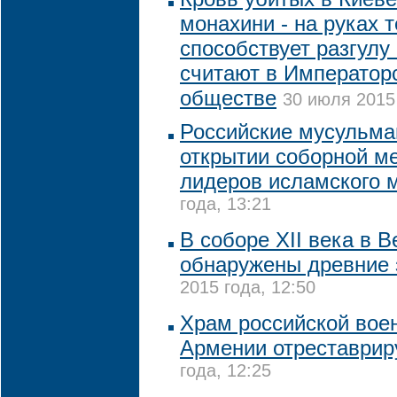
монахини - на руках т
способствует разгулу
считают в Император
обществе
30 июля 2015 
Российские мусульма
открытии соборной м
лидеров исламского 
года, 13:21
В соборе XII века в 
обнаружены древние 
2015 года, 12:50
Храм российской вое
Армении отреставрир
года, 12:25