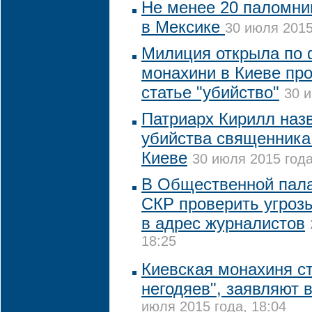
Не менее 20 паломни
в Мексике
30 июля 2015
Милиция открыла по 
монахини в Киеве про
статье "убийство"
30 и
Патриарх Кирилл наз
убийства священника
Киеве
30 июля 2015 года
В Общественной пала
СКР проверить угроз
в адрес журналистов
18:25
Киевская монахиня с
негодяев", заявляют 
июля 2015 года, 18:04