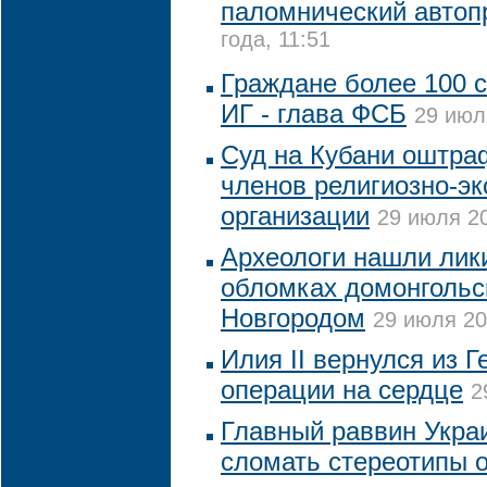
паломнический автоп
года, 11:51
Граждане более 100 
ИГ - глава ФСБ
29 июл
Суд на Кубани оштра
членов религиозно-эк
организации
29 июля 20
Археологи нашли лик
обломках домонгольс
Новгородом
29 июля 20
Илия II вернулся из 
операции на сердце
2
Главный раввин Укра
сломать стереотипы 