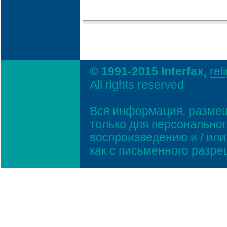
© 1991-2015 Interfax,
rel
All rights reserved
Вся информация, размещ
только для персонально
воспроизведению и / ил
как с письменного разр