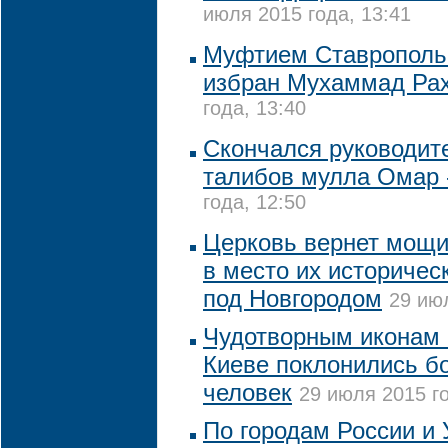
июля 2015 года, 13:41
Муфтием Ставропольс
избран Мухаммад Ра
года, 13:40
Скончался руководит
талибов мулла Омар
года, 12:50
Церковь вернет мощи
в место их историчес
под Новгородом
29 июл
Чудотворным иконам 
Киеве поклонились бо
человек
29 июля 2015 го
По городам России и 