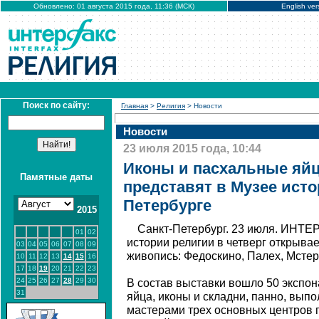
Обновлено: 01 августа 2015 года, 11:36 (МСК)
English ver
Поиск по сайту:
Главная
>
Религия
> Новости
Новости
23 июля 2015 года, 10:44
Иконы и пасхальные яйц
Памятные даты
представят в Музее исто
Петербурге
2015
Санкт-Петербург. 23 июля. ИНТЕ
01
02
истории религии в четверг открыва
03
04
05
06
07
08
09
живопись: Федоскино, Палех, Мстер
10
11
12
13
14
15
16
17
18
19
20
21
22
23
24
25
26
27
28
29
30
В состав выставки вошло 50 экспон
31
яйца, иконы и складни, панно, выпо
мастерами трех основных центров 