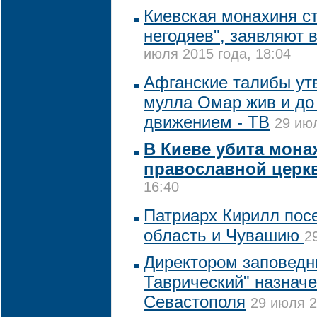
Киевская монахиня с
негодяев", заявляют 
июля 2015 года, 18:04
Афганские талибы ут
мулла Омар жив и до 
движением - ТВ
29 июл
В Киеве убита мона
православной церк
16:40
Патриарх Кирилл пос
область и Чувашию
2
Директором заповедн
Таврический" назнач
Севастополя
29 июля 2