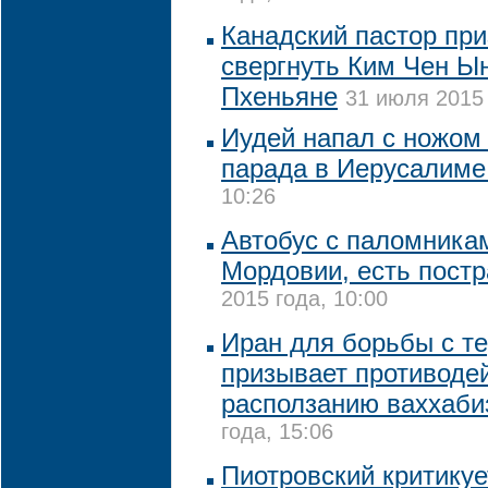
Канадский пастор при
свергнуть Ким Чен Ы
Пхеньяне
31 июля 2015 
Иудей напал с ножом 
парада в Иерусалим
10:26
Автобус с паломникам
Мордовии, есть пост
2015 года, 10:00
Иран для борьбы с т
призывает противоде
расползанию ваххаб
года, 15:06
Пиотровский критикуе