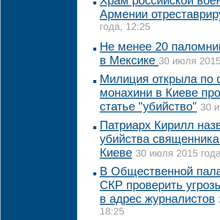
Храм российской вое
Армении отреставрир
года, 12:25
Не менее 20 паломни
в Мексике
30 июля 2015
Милиция открыла по 
монахини в Киеве про
статье "убийство"
30 и
Патриарх Кирилл наз
убийства священника
Киеве
30 июля 2015 года
В Общественной пала
СКР проверить угроз
в адрес журналистов
18:25