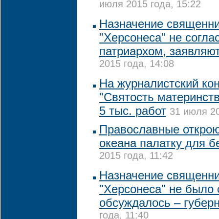
июля 2015 года, 15:22
Назначение священни
"Херсонеса" не согла
патриархом, заявляю
2015 года, 14:08
На журналистский ко
"Святость материнств
5 тыс. работ
31 июля 20
Православные откроют
океана палатку для 
2015 года, 11:42
Назначение священни
"Херсонеса" не было 
обсуждалось – губер
года, 11:40