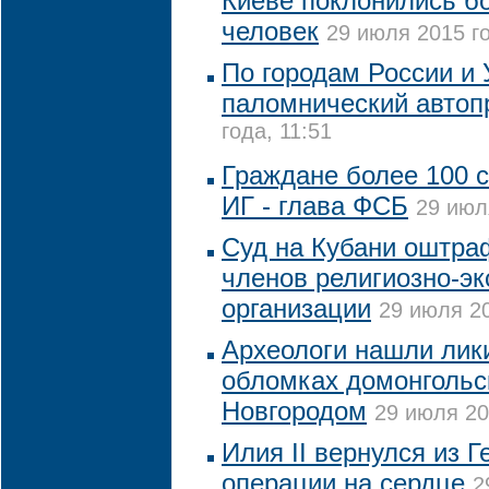
Киеве поклонились бо
человек
29 июля 2015 го
По городам России и 
паломнический автоп
года, 11:51
Граждане более 100 
ИГ - глава ФСБ
29 июл
Суд на Кубани оштра
членов религиозно-эк
организации
29 июля 20
Археологи нашли лик
обломках домонгольс
Новгородом
29 июля 20
Илия II вернулся из 
операции на сердце
2