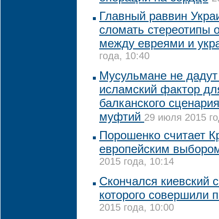
Главный раввин Укра
сломать стереотипы 
между евреями и укр
года, 10:40
Мусульмане не дадут
исламский фактор дл
балканского сценария
муфтий
29 июля 2015 го
Порошенко считает К
европейским выборо
2015 года, 10:14
Скончался киевский 
которого совершили 
2015 года, 10:00