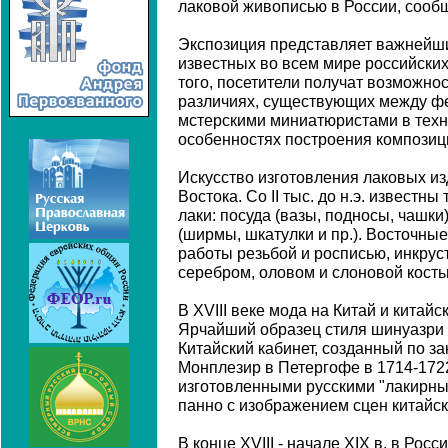
лаковой живописью в России, сообщ
Экспозиция представляет важнейш
известных во всем мире российски
того, посетители получат возможно
различиях, существующих между фе
мстерскими миниатюристами в техн
особенностях построения композиц
Искусство изготовления лаковых из
Востока. Со II тыс. до н.э. известн
лаки: посуда (вазы, подносы, чашки
(ширмы, шкатулки и пр.). Восточны
работы резьбой и росписью, инкру
серебром, оловом и слоновой кость
В XVIII веке мода на Китай и китайс
Ярчайший образец стиля шинуазри в
Китайский кабинет, созданный по за
Монплезир в Петергофе в 1714-1722
изготовленными русскими "лакирны
панно с изображением сцен китайск
В конце XVIII - начале XIX в. в Рос