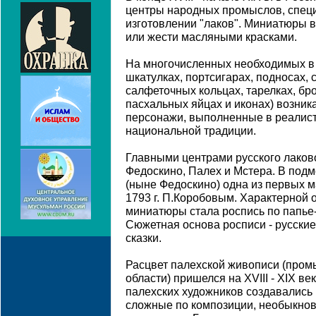
центры народных промыслов, спец
изготовлении "лаков". Миниатюры 
или жести масляными красками.
На многочисленных необходимых в 
шкатулках, портсигарах, подносах, 
салфеточных кольцах, тарелках, бро
пасхальных яйцах и иконах) возни
персонажи, выполненные в реалист
национальной традиции.
Главными центрами русского лаков
Федоскино, Палех и Мстера. В под
(ныне Федоскино) одна из первых м
1793 г. П.Коробовым. Характерной
миниатюры стала роспись по папь
Сюжетная основа росписи - русски
сказки.
Расцвет палехской живописи (пром
области) пришелся на XVIII - XIX ве
палехских художников создавались и
сложные по композиции, необыкно