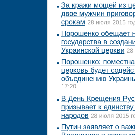
За кражи мощей из ц
двое мужчин пригово
срокам
28 июля 2015 год
Порошенко обещает 
государства в создан
Украинской церкви
28
Порошенко: поместна
церковь будет содейс
объединению Украин
17:20
В День Крещения Рус
призывает к единству
народов
28 июля 2015 г
Путин заявляет о важ