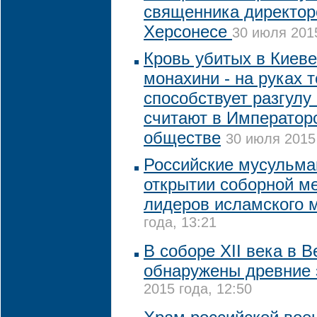
священника директор
Херсонесе
30 июля 2015
Кровь убитых в Киев
монахини - на руках т
способствует разгулу
считают в Император
обществе
30 июля 2015 
Российские мусульма
открытии соборной м
лидеров исламского 
года, 13:21
В соборе XII века в 
обнаружены древние 
2015 года, 12:50