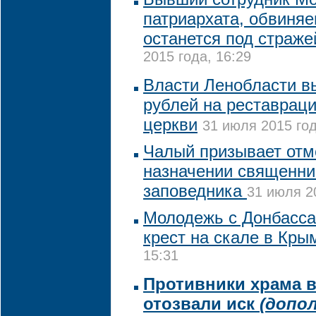
патриархата, обвиняе
останется под страже
2015 года, 16:29
Власти Ленобласти в
рублей на реставрац
церкви
31 июля 2015 год
Чалый призывает отм
назначении священни
заповедника
31 июля 2
Молодежь с Донбасса
крест на скале в Кры
15:31
Противники храма в
отозвали иск
(допо