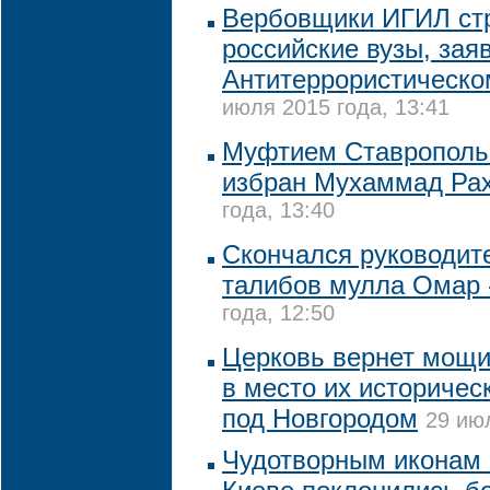
Вербовщики ИГИЛ стр
российские вузы, зая
Антитеррористическо
июля 2015 года, 13:41
Муфтием Ставропольс
избран Мухаммад Ра
года, 13:40
Скончался руководит
талибов мулла Омар
года, 12:50
Церковь вернет мощи
в место их историчес
под Новгородом
29 июл
Чудотворным иконам 