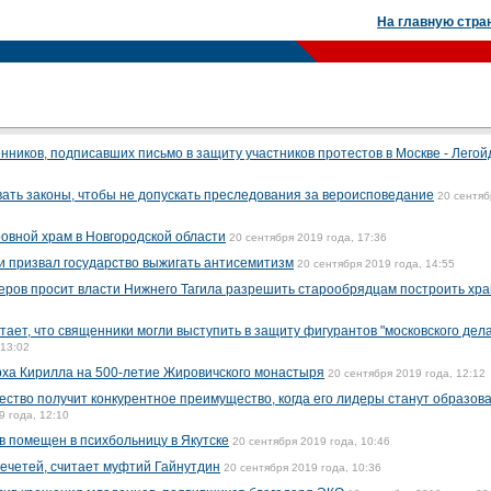
На главную стра
нников, подписавших письмо в защиту участников протестов в Москве - Легой
ать законы, чтобы не допускать преследования за вероисповедание
20 сентяб
овной храм в Новгородской области
20 сентября 2019 года, 17:36
 призвал государство выжигать антисемитизм
20 сентября 2019 года, 14:55
еров просит власти Нижнего Тагила разрешить старообрядцам построить хр
ает, что священники могли выступить в защиту фигурантов "московского дела
 13:02
рха Кирилла на 500-летие Жировичского монастыря
20 сентября 2019 года, 12:12
тво получит конкурентное преимущество, когда его лидеры станут образов
9 года, 12:10
помещен в психбольницу в Якутске
20 сентября 2019 года, 10:46
ечетей, считает муфтий Гайнутдин
20 сентября 2019 года, 10:36