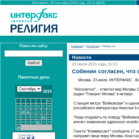
Обновлено: 20 сентября 2019 года, 23:14 (МСК)
Поиск по сайту:
Главная
>
Религия
> Новости
Новости
23 июля 2015 года, 11:12
Собянин согласен, что
Памятные даты
Москва. 23 июля. ИНТЕРФАКС - Вл
"Абсолютно", - ответил мэр Москвы 
2019
радио "Говорит Москва" в четверг.
01
Станция метро "Войковская" и однои
02
03
04
05
06
07
08
российского императора Николая II и
09
10
11
12
13
14
15
16
17
18
19
20
21
22
"Надо подумать по поводу "Войковск
влечет изменения адресного хозяйств
23
24
25
26
27
28
29
30
Газета "Коммерсант" сообщила 17 и
направит вице-мэру Москвы Анастас