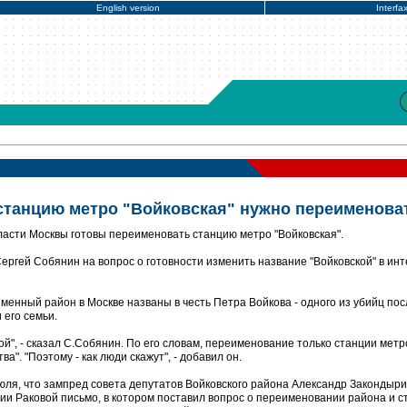
English version
Interfa
 станцию метро "Войковская" нужно переименова
асти Москвы готовы переименовать станцию метро "Войковская".
Сергей Собянин на вопрос о готовности изменить название "Войковской" в ин
менный район в Москве названы в честь Петра Войкова - одного из убийц по
 его семьи.
ой", - сказал С.Собянин. По его словам, переименование только станции метр
а". "Поэтому - как люди скажут", - добавил он.
юля, что зампред совета депутатов Войковского района Александр Закондыр
ии Раковой письмо, в котором поставил вопрос о переименовании района и с