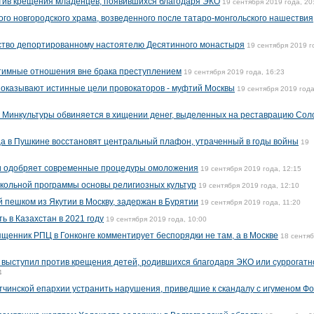
отив крещения младенцев, появившихся благодаря ЭКО
19 сентября 2019 года, 20
го новгородского храма, возведенного после татаро-монгольского нашествия
нство депортированному настоятелю Десятинного монастыря
19 сентября 2019 г
нтимные отношения вне брака преступлением
19 сентября 2019 года, 16:23
показывают истинные цели провокаторов - муфтий Москвы
19 сентября 2019 года
 Минкультуры обвиняется в хищении денег, выделенных на реставрацию Сол
ца в Пушкине восстановят центральный плафон, утраченный в годы войны
19
и одобряет современные процедуры омоложения
19 сентября 2019 года, 12:15
кольной программы основы религиозных культур
19 сентября 2019 года, 12:10
пешком из Якутии в Москву, задержан в Бурятии
19 сентября 2019 года, 11:20
 в Казахстан в 2021 году
19 сентября 2019 года, 10:00
ященник РПЦ в Гонконге комментирует беспорядки не там, а в Москве
18 сентя
выступил против крещения детей, родившихся благодаря ЭКО или суррогатн
4
тчинской епархии устранить нарушения, приведшие к скандалу с игуменом Ф