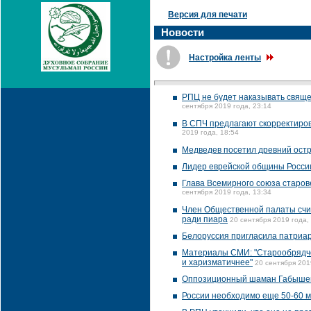
Версия для печати
Новости
Настройка ленты
РПЦ не будет наказывать свяще
сентября 2019 года, 23:14
В СПЧ предлагают скорректиров
2019 года, 18:54
Медведев посетил древний остр
Лидер еврейской общины России
Глава Всемирного союза старов
сентября 2019 года, 13:34
Член Общественной палаты счит
ради пиара
20 сентября 2019 года,
Белоруссия пригласила патриа
Материалы СМИ: "Старообрядчес
и харизматичнее"
20 сентября 201
Оппозиционный шаман Габышев 
России необходимо еще 50-60 м