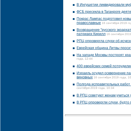
В Ингушетии ликвидировали му
ФСБ пресекла в Таганроге деят
Покрас Лампас подготовил новы
православные
16 сентября 2019 го
Возвращение "русского экзарха
патриарх Кирилл
16 сентября 2019
РПЦ опровергла слухи об исчез
Еврейская община Литвы просит
На западе Москвы построят хра
года, 12:44
400 еврейских семей потрудили
Израиль осудил осквернение па
виновных
16 сентября 2019 года, 1
Полгода исправительных работ 
сентября 2019 года, 10:34
В РПЦ советуют женам учиться 
В РПЦ опровергли слухи, будто 