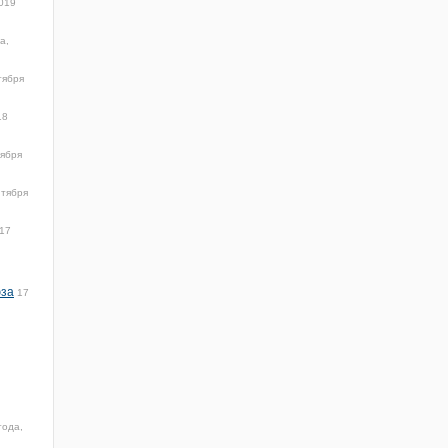
019
а,
тября
18
тября
нтября
17
юза
17
года,