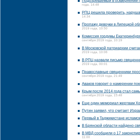
Подозреваемый в осквернении п
года, 14:48
РПЦ решила проверить, нарушал
14:34
Пропажу девочки в Липецкой об
2019 года, 10:50
Комиссия гордумы Екатеринбург
сентября 2019 года, 10:19
В Московской патриархии счита
2019 года, 10:06
В РПЦ назвали письмо священни
2019 года, 00:01
Православные священники прося
сентября 2019 года, 21:49
Аваков говорит о намерении по
Крым после 2014 года стал сам
сентября 2019 года, 15:48
Еще один мемориал жертвам Хо
Путин заявил, что считает Изр
Первый в Таджикистане исламск
В Брянской области найдено св
В МВД сообщили о 17 законспир
11:00