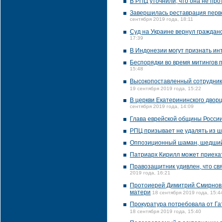
В РПЦ уточнили, что она не пр
Завершилась реставрация перво
сентября 2019 года, 18:11
Суд на Украине вернул гражда
17:39
В Индонезии могут признать и
Беспорядки во время митингов 
15:48
Высокопоставленный сотрудник
19 сентября 2019 года, 15:22
В церкви Екатерининского двор
сентября 2019 года, 14:09
Глава еврейской общины Росси
РПЦ призывает не удалять из ш
Оппозиционный шаман, шедший 
Патриарх Кирилл может приехать
Правозащитник удивлен, что св
2019 года, 16:21
Протоиерей Димитрий Смирнов 
матери
18 сентября 2019 года, 15:4
Прокуратура потребовала от Га
18 сентября 2019 года, 15:40