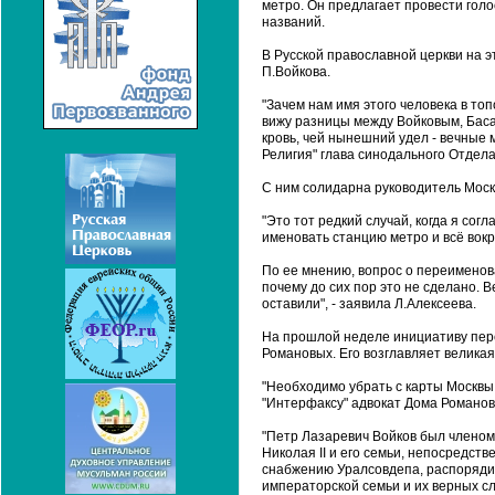
метро. Он предлагает провести голо
названий.
В Русской православной церкви на 
П.Войкова.
"Зачем нам имя этого человека в то
вижу разницы между Войковым, Баса
кровь, чей нынешний удел - вечные м
Религия" глава синодального Отдел
С ним солидарна руководитель Моск
"Это тот редкий случай, когда я согл
именовать станцию метро и всё вокру
По ее мнению, вопрос о переименова
почему до сих пор это не сделано. В
оставили", - заявила Л.Алексеева.
На прошлой неделе инициативу пер
Романовых. Его возглавляет велика
"Необходимо убрать с карты Москвы и
"Интерфаксу" адвокат Дома Романов
"Петр Лазаревич Войков был членом
Николая II и его семьи, непосредст
снабжению Уралсовдепа, распорядил
императорской семьи и их верных слуг