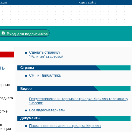
x.com
Карта сайта
Вход
для подписчиков
Сделать страницу
"Религия" стартовой
ть
Страны
СНГ и Прибалтика
тервью
Видео
следнего
Рождественское интервью патриарха Кирилла телеканалу
"Россия"
Все видеоматериалы
о "не
Документы
ин
Пасхальное послание патриарха Кирилла
танции