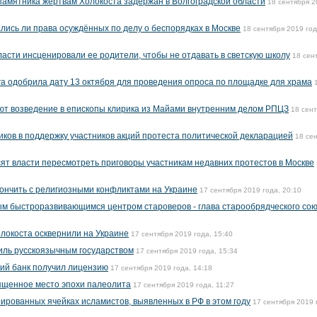
амятника жертвам Холокоста задержан в Волгоградской области
18 сентября 2
ись ли права осуждённых по делу о беспорядках в Москве
18 сентября 2019 год
ласти инсценировали ее родители, чтобы не отдавать в светскую школу
18 сен
а одобрила дату 13 октября для проведения опроса по площадке для храма
ют возведение в епископы клирика из Майами внутренним делом РПЦЗ
18 сен
ков в поддержку участников акций протеста политической декларацией
18 се
т власти пересмотреть приговоры участникам недавних протестов в Москве
кончить с религиозными конфликтами на Украине
17 сентября 2019 года, 20:10
ым быстроразвивающимся центром староверов - глава старообрядческого со
локоста осквернили на Украине
17 сентября 2019 года, 15:40
аиль русскоязычным государством
17 сентября 2019 года, 15:34
ий банк получил лицензию
17 сентября 2019 года, 14:18
ященное место эпохи палеолита
17 сентября 2019 года, 11:27
ированных ячейках исламистов, выявленных в РФ в этом году
17 сентября 2019 