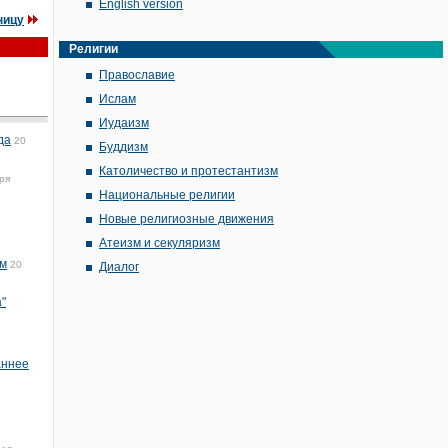
English version
ницу
Религии
Православие
Ислам
Иудаизм
да
20
Буддизм
Католичество и протестантизм
ря
Национальные религии
Новые религиозные движения
Атеизм и секуляризм
ам
20
Диалог
"
аннее