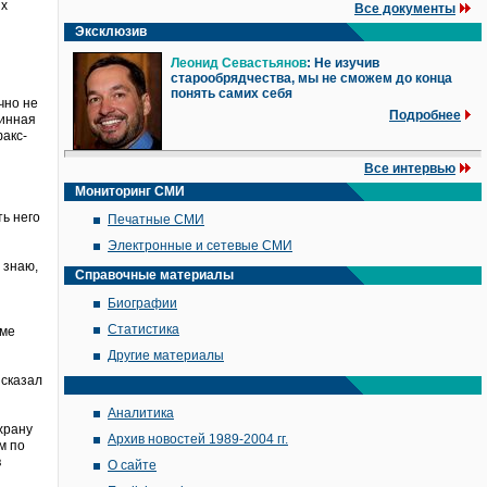
их
Все документы
Эксклюзив
Леонид Севастьянов
: Не изучив
старообрядчества, мы не сможем до конца
понять самих себя
чно не
Подробнее
винная
факс-
Все интервью
Мониторинг СМИ
ть него
Печатные СМИ
Электронные и сетевые СМИ
 знаю,
Справочные материалы
Биографии
Статистика
оме
Другие материалы
 сказал
Аналитика
храну
Архив новостей 1989-2004 гг.
м по
в
О сайте