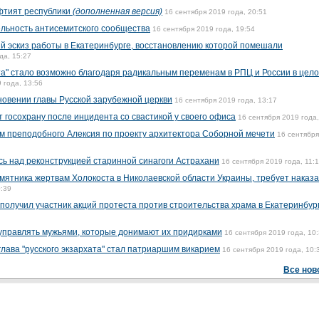
фтият республики
(дополненная версия)
16 сентября 2019 года, 20:51
ельность антисемитского сообщества
16 сентября 2019 года, 19:54
й эскиз работы в Екатеринбурге, восстановлению которой помешали
да, 15:27
та" стало возможно благодаря радикальным переменам в РПЦ и России в цело
 года, 13:56
новении главы Русской зарубежной церкви
16 сентября 2019 года, 13:17
 госохрану после инцидента со свастикой у своего офиса
16 сентября 2019 года,
м преподобного Алексия по проекту архитектора Соборной мечети
16 сентябр
сь над реконструкцией старинной синагоги Астрахани
16 сентября 2019 года, 11:
мятника жертвам Холокоста в Николаевской области Украины, требует наказа
0:39
получил участник акций протеста против строительства храма в Екатеринбур
управлять мужьями, которые донимают их придирками
16 сентября 2019 года, 10
глава "русского экзархата" стал патриаршим викарием
16 сентября 2019 года, 10:
Все нов