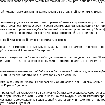
сование в рамках проекта "Активный гражданин" и выбрать одно из пяти друг
этой неделе также выступили за исключение из столичной топонимики имени
понимике города и в названии транспортных объектов - огромный вопрос. Я ли
евым, Ильичем Рамиресом Санчесом и другими деятелями, на чьих руках не
уки и чья историческая судьба - бесчестие", - заявил корреспонденту "Интер
а по взаимоотношениям Церкви и общества протоиерей Всеволод Чаплин.
овской Хельсинкской группы Людмила Алексеева.
асна с РПЦ. Войков - очень сомнительная личность, он замаран, и нечего в чес
г", - заявила Л.Алексеева "Интерфаксу".
нии станции метро "Войковская" и одноименного района давно назрел. "Я не
едь много, что было названо в честь убийц, переименовали, а его почему-то
еименовать станцию метро "Войковская" и столичный район поддержали в Д
я княгиня Мария Владимировна, которая живет в Испании.
мена тех, кто причастен к репрессиям и организовал казнь царской семьи", -
ых Герман Лукьянов.
 чрезвычайной комиссии и по назначению Уральского совдепа осуществлял о
венно организовывал казнь. Именно Петр Войков, будучи областным комиссаро
ся выдать со склада пять пудов серной кислоты для уничтожения тел члено
", - сказал Г.Лукьянов.